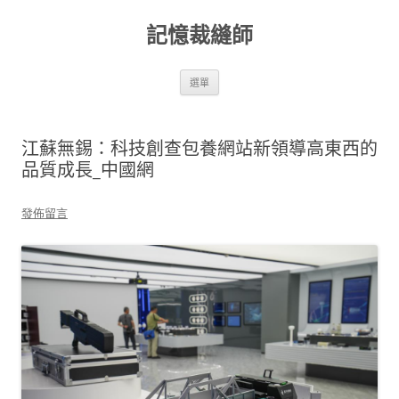
跳
至
記憶裁縫師
主
要
內
容
選單
江蘇無錫：科技創查包養網站新領導高東西的
品質成長_中國網
發佈留言