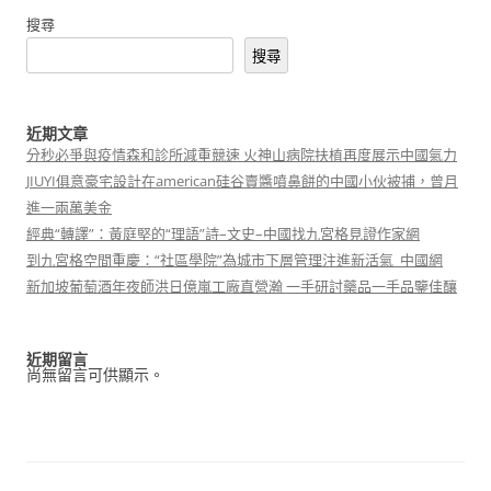
搜尋
搜尋
近期文章
分秒必爭與疫情森和診所減重競速 火神山病院扶植再度展示中國氣力
JIUYI俱意豪宅設計在american硅谷賣醬噴鼻餅的中國小伙被捕，曾月
進一兩萬美金
經典“轉譯”：黃庭堅的“理語”詩–文史–中國找九宮格見證作家網
到九宮格空間重慶：“社區學院”為城市下層管理注進新活氣_中國網
新加坡葡萄酒年夜師洪日億嵐工廠直營瀚 一手研討藥品一手品鑒佳釀
近期留言
尚無留言可供顯示。