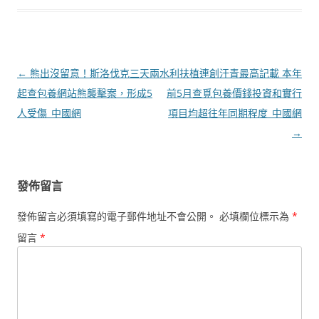
文
←
熊出沒留意！斯洛伐克三天兩
水利扶植連創汗青最高記載 本年
章
起查包養網站熊襲擊案，形成5
前5月查覓包養價錢投資和實行
導
人受傷_中國網
項目均超往年同期程度_中國網
覽
→
發佈留言
發佈留言必須填寫的電子郵件地址不會公開。
必填欄位標示為
*
留言
*