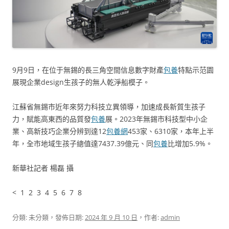
9月9日，在位于無錫的長三角空間信息數字財產
包養
特點示范園
展現企業design生孩子的無人乾淨船模子。
江蘇省無錫市近年來努力科技立異領導，加速成長新質生孩子
力，賦能高東西的品質發
包養
展。2023年無錫市科技型中小企
業、高新技巧企業分辨到達12
包養網
453家、6310家，本年上半
年，全市地域生孩子總值達7437.39億元、同
包養
比增加5.9%。
新華社記者 楊磊 攝
< 1 2 3 4 5 6 7 8
分類: 未分類，發佈日期:
2024 年 9 月 10 日
，作者:
admin