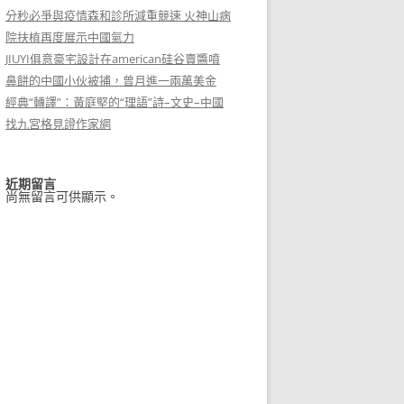
分秒必爭與疫情森和診所減重競速 火神山病
院扶植再度展示中國氣力
JIUYI俱意豪宅設計在american硅谷賣醬噴
鼻餅的中國小伙被捕，曾月進一兩萬美金
經典“轉譯”：黃庭堅的“理語”詩–文史–中國
找九宮格見證作家網
近期留言
尚無留言可供顯示。