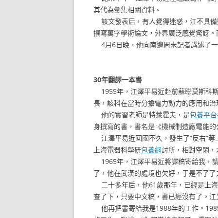
其代為彙集相關資料。
該文發表后，有人覺得迷惑，江不具備
撰寫萬字學術論文，外界廣泛感覺驚訝。
4月6日晚，他向南邊周末記者講述了一
30年翻譯一本書
1955年，江澤平易近赴前蘇聯莫斯科
長，該科在當時分擔電力動力的應用和治
他的實習老師是特萊霍夫，是
包養平台
身撰寫的書，書名是《機械制造廠電能的
江澤平易近回國不久，發生了“反右”等工
上海電器科學研
包養網
討所，相對空閑，
1965年，江澤平易近將譯稿寄給我，請
了，他在武漢的處境也欠好，于是不了了
二十多年后，他61歲那年，已經是上海
查了下，只要中文稿，書已經沒有了。江
他再把書寄給我是1988年的工作。19