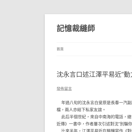
跳
至
主
記憶裁縫師
要
內
容
首頁
沈永言口述江澤平易近“動
發佈留言
年過八旬的沈永言白叟原是長春一汽副廠
檔，兩人亦結下私家友誼。
此后半個世紀，來自中南海的電話，總
近傳》一書中，作者屢次引述對沈“別騙你
比來半年，江澤平易近在醞釀寫作《對