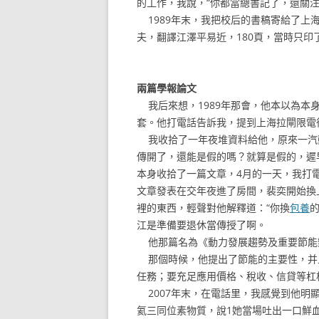
的工作，我說，“你都當總書記了，還關注
1989年末，我把校后的書稿寄給了上海
夫，翻譯江澤平易近，180頁，當時只印了
兩篇學報論文
我后來想，1989年那會，他本以為本身
套。他打電話告訴我，提到上海拉閘限電
我收拾了一年夜堆資料給他，原來一汽動
傳開了，還能是假的嗎？就算是假的，遲
本身收拾了一篇文章，4月的一天，我打
文章發表在交年夜進了房間，裴奕開始換
裡的東西，輕聲對他解釋道：“你換
包養
江是準備要退休當傳授了啊。
他那篇名為《動力發展趨勢及重要節能
那個時候，他提出了節能的主要性，并
任務；要充足應用價格、稅收、信貸等杠
2007年末，在電話里，我感覺到他明
氦三同位素物質，說1她當場吐出一口鮮