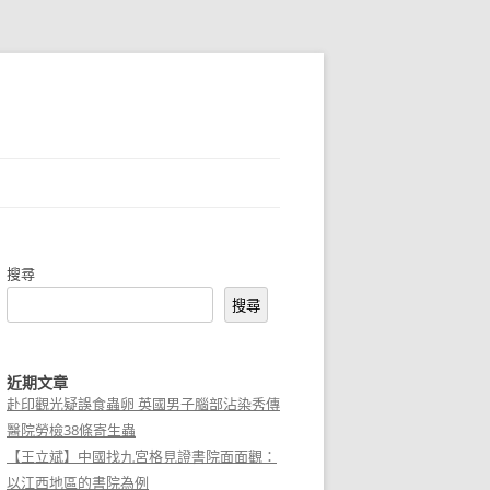
搜尋
搜尋
近期文章
赴印觀光疑誤食蟲卵 英國男子腦部沾染秀傳
醫院勞檢38條寄生蟲
【王立斌】中國找九宮格見證書院面面觀：
以江西地區的書院為例