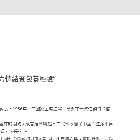
力情結查包養經驗”
長，1956年，前國家主席江澤平易近在一汽任務時的搭
會在晚間的沈永言居所響起。在《他改變了中國：江澤平易
媽。”的采訪。
中國動力問題的思慮》期間，也曾屢次與沈電話聯系，并請