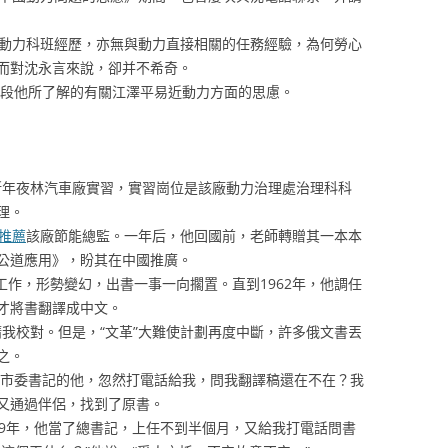
動力科班經歷，亦無與動力直接相關的任務經驗，為何勞心
而對沈永言來說，卻并不希奇。
段他所了解的有關江澤平易近動力方面的思慮。
斯年夜林汽車廠實習，實習崗位是該廠動力治理處治理科科
理。
推薦
該廠節能總監。一年后，他回國前，老師轉贈其一本本
公道應用》，盼其在中國推廣。
作，形勢變幻，出書一事一向擱置。直到1962年，他調任
才將書翻譯成中文。
我校對。但是，“文革”大難使計劃再度中斷，許多俄文書丟
之。
市委書記的他，忽然打電話給我，問我翻譯稿還在不在？我
又通過伴侶，找到了原書。
89年，他當了總書記，上任不到半個月，又給我打電話問書