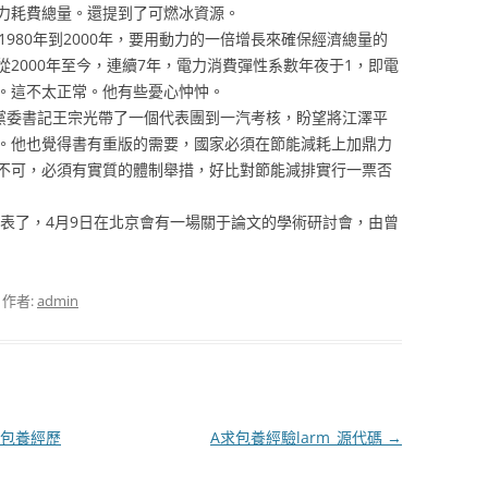
力耗費總量。還提到了可燃冰資源。
80年到2000年，要用動力的一倍增長來確保經濟總量的
2000年至今，連續7年，電力消費彈性系數年夜于1，即電
。這不太正常。他有些憂心忡忡。
黨委書記王宗光帶了一個代表團到一汽考核，盼望將江澤平
。他也覺得書有重版的需要，國家必須在節能減耗上加鼎力
不可，必須有實質的體制舉措，好比對節能減排實行一票否
表了，4月9日在北京會有一場關于論文的學術研討會，由曾
，作者:
admin
包養經歷
A求包養經驗larm_源代碼
→