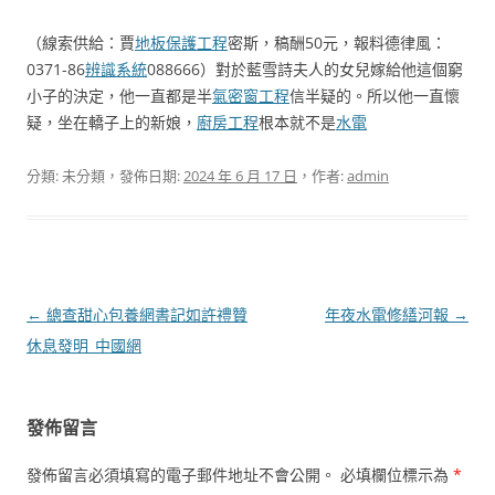
（線索供給：賈
地板保護工程
密斯，稿酬50元，報料德律風：
0371-86
辨識系統
088666）對於藍雪詩夫人的女兒嫁給他這個窮
小子的決定，他一直都是半
氣密窗工程
信半疑的。所以他一直懷
疑，坐在轎子上的新娘，
廚房工程
根本就不是
水電
分類: 未分類，發佈日期:
2024 年 6 月 17 日
，作者:
admin
文
←
總查甜心包養網書記如許禮贊
年夜水電修繕河報
→
章
休息發明_中國網
導
覽
發佈留言
發佈留言必須填寫的電子郵件地址不會公開。
必填欄位標示為
*