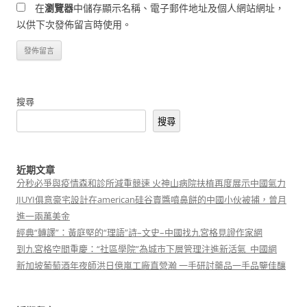
在
瀏覽器
中儲存顯示名稱、電子郵件地址及個人網站網址，
以供下次發佈留言時使用。
搜尋
搜尋
近期文章
分秒必爭與疫情森和診所減重競速 火神山病院扶植再度展示中國氣力
JIUYI俱意豪宅設計在american硅谷賣醬噴鼻餅的中國小伙被捕，曾月
進一兩萬美金
經典“轉譯”：黃庭堅的“理語”詩–文史–中國找九宮格見證作家網
到九宮格空間重慶：“社區學院”為城市下層管理注進新活氣_中國網
新加坡葡萄酒年夜師洪日億嵐工廠直營瀚 一手研討藥品一手品鑒佳釀