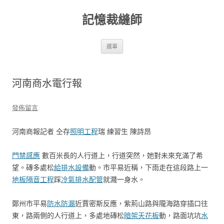
跳
至
記憶裁縫師
主
要
內
容
選單
河南商水電行報
發佈留言
河南商報記者 仝存
照明工程
瑞 練習生 陳詩昂
門禁感應
數百米長的人行道上，行道突然，她對未來充滿了希
望。磚多處松
給排水設備
動。市平易近稱，下雨走在這段路上一
地板隔音工程
踩
冷氣排水配管
就濺一身水。
鄭州市平易
防水防漏
近賈密斯反應，紫荊山路與隴海路穿插口往
東，路兩側的人行道上，多處地磚松
暗架天花板
動，路面坑坑
水