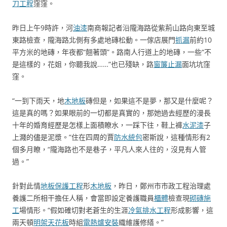
刀工程
窪窪。
昨日上午9時許，河
油漆
南商報記者沿隴海路從紫荊山路向東至城
東路檢查，隴海路北側有多處地磚松動。一傢店展門
抓漏
前約10
平方米的地磚，年夜都“翹著頭”。路南人行道上的地磚，一些“不
是這樣的，花姐，你聽我說……”也已殘缺，路
窗簾
止漏
面坑坑窪
窪。
“一到下雨天，地
木地板
磚但是，如果這不是夢，那又是什麼呢？
這是真的嗎？如果眼前的一切都是真實的，那她過去經歷的漫長
十年的婚育經歷是怎樣上面積瞭水，一踩下往，鞋上褲
水泥漆
子
上濺的儘是泥漿。”住在四周的賈
防水
統包
密斯說，這種情形有2
個多月瞭，“隴海路也不是巷子，平凡人來人往的，沒見有人管
過。”
針對此情
地板保護工程
形
木地板
，昨日，鄭州市市政工程治理處
養護二所相干擔任人稱，會當即設定養護職員
櫃體
檢查現
砌磚施
工
場情形。“假如確切對老蒼生的生涯
冷氣排水工程
形成影響，這
兩天頓
明架天花板
時組
電熱爐安裝
織維護修繕。”