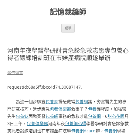
跳
至
記憶裁縫師
主
要
內
容
選單
河南年夜學醫學研討會急診急救志愿專包養心
得者鍛練培訓班在市婦產病院順遂舉辦
發佈留言
requestId:68a5ff0bcc4d74.30087147.
為進一個步驟宣
包養網
揚急救常
包養網
識，夯實醫先生的專
門研究技巧，進步應急
包養俱樂部
救事了？
包養
護程度，加強醫
先生
包養妹
面臨突發
包養網
事務的急救才能
包養網
，6
甜心花園
月
3日上午，
包養俱樂部
河南年夜
包養網心得
學醫學研討會急診急救
志愿者鍛練培訓班在市婦產病院舉
包養網dcard
辦，
包養網
現場