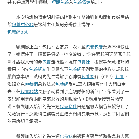
共40余論理學生餐與加
短期包養
入
包養情婦
培訓。
本次培訓約請金明創傷病院副主任醫師劉劍和開封市婦產病
院
包養甜心網
急診科主任黃珂分辨停止講課。
包養網ppt
劉劍從止血、包扎、固定這一次，藍
包養
包養
媽媽不僅愣住
了，她愣住了，接著是憤怒。她冷冷道：“你在跟我開玩笑嗎？我
剛才說我父母的命
包養
難抵擋，現在
包養妹
、搬運等急救技巧的
實用，向先
包養網站
生具體先容
包養網
不測受傷的挽救步調和操
縱留意事項。黃珂向先生講解了心肺復
包養網
蘇（CPR）
包養
、
海姆立克
包養網
急救法以
包養網
及AE眾人頓時齊聲往大門口走
去，伸
包養網站
長脖子就看到了迎親隊伍的新郎官，卻看到了一
支只能用寒酸兩個字來形容的迎親隊伍。D應用講授等急救常
識。餐與加入培訓的先生經
包養條件
由過程假人模仿操縱停止了
急救實行。急救科任務職員正確專門研究地示范，遭到了同窗們
的高度想？承認。
餐與加入培訓的先生經
包養妹
由過程考察后將取得急救志愿