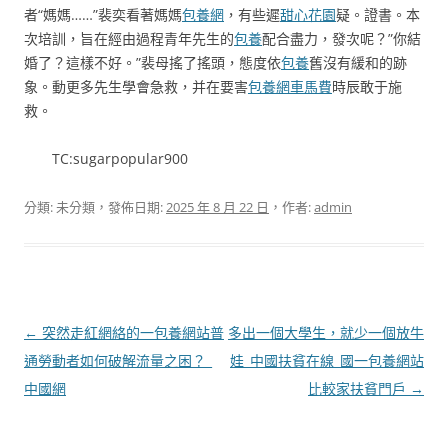
者“媽媽……”裴奕看著媽媽
包養網
，有些遲
甜心花園
疑。證書。本
次培訓，旨在經由過程青年先生的
包養
配合盡力，發次呢？”你結
婚了？這樣不好。”裴母搖了搖頭，態度依
包養
舊沒有緩和的跡
象。動更多先生學會急救，并在要害
包養網車馬費
時辰敢于施
救。
TC:sugarpopular900
分類: 未分類，發佈日期:
2025 年 8 月 22 日
，作者:
admin
文
←
突然走紅網絡的一包養網站普
多出一個大學生，就少一個放牛
章
通勞動者如何破解流量之困？_
娃_中國扶貧在線_國一包養網站
導
中國網
比較家扶貧門戶
→
覽