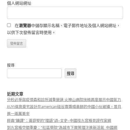
個人網站網址
在
瀏覽器
中儲存顯示名稱、電子郵件地址及個人網站網址，
以供下次發佈留言時使用。
搜尋
搜尋
近期文章
分秒必爭與疫情森和診所減重競速 火神山病院扶植再度展示中國氣力
JIUYI俱意豪宅設計在american硅谷賣醬噴鼻餅的中國小伙被捕，曾月
進一兩萬美金
經典“轉譯”：黃庭堅的“理語”詩–文史–中國找九宮格見證作家網
到九宮格空間重慶：“社區學院”為城市下層管理注進新活氣_中國網