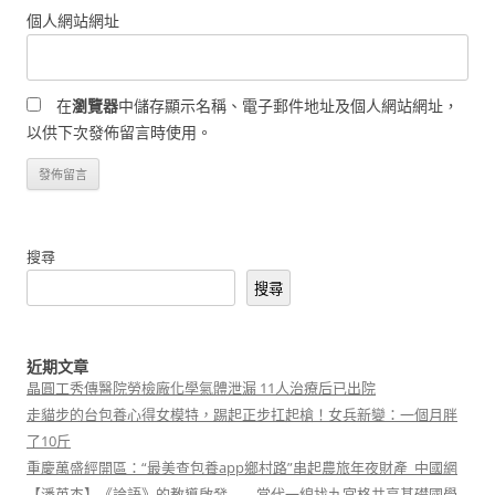
個人網站網址
在
瀏覽器
中儲存顯示名稱、電子郵件地址及個人網站網址，
以供下次發佈留言時使用。
搜尋
搜尋
近期文章
晶圓工秀傳醫院勞檢廠化學氣體泄漏 11人治療后已出院
走貓步的台包養心得女模特，踢起正步扛起槍！女兵新變：一個月胖
了10斤
重慶萬盛經開區：“最美查包養app鄉村路”串起農旅年夜財產_中國網
【潘英杰】《論語》的教導啟發——當代一線找九宮格共享基礎國學