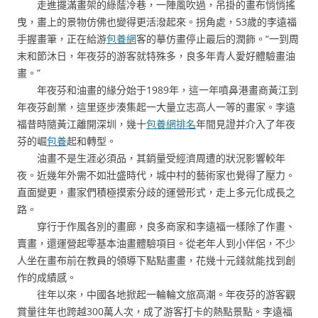
走進擺滿畫架的綠蔭冷巷，一陣風吹過，吊掛的畫布悄悄搖
曳，畫上的景物仿佛也變得更活潑起來。拐角處，53歲的李遠福
手握畫筆，正在給游
包養網
客的摹仿畫停止最后的潤飾。“一到周
末和節沐日，年夜芬的游客就特殊多，良多年青人愛好體驗畫油
畫。”
年夜芬和油畫的緣分始于1989年，這一年噴鼻港畫商黃江到
年夜芬創業，這里逐步湊集起一大量立志高人一等的畫家。李遠
福昔時隨黃江離開深圳，幾十
包養網排名
年間見證并介入了年夜
芬的崛
包養
起和轉型。
油畫不是生涯必須品，其銷量受經濟周遭的狀況影響較年
夜。近幾年外需不如壯盛時代，城中村的藝術家也覺得了壓力。
直面變更，畫家們積極摸索分歧的運營形式，走上多元化成長之
路。
穿行于作風各別的畫廊，良多商家和李遠福一樣除了作畫、
賣畫，還運營起零基本油畫體驗項目。從老年人到小伴侶，不少
人坐在畫布前在教員的領導下點點畫畫，花幾十元錢就能找到創
作的成績感。
往年以來，中國各地掀起一輪輪文旅高潮。年夜芬的游客觀
賞量往年也跨越300萬人次，成了游客打卡的熱點景點。李遠福