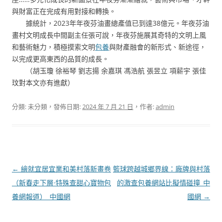
與財富正在完成有用對接和轉換。
據統計，2023年年夜芬油畫總產值已到達38億元。年夜芬油
畫村文明成長中間副主任張可說，年夜芬施展其奇特的文明上風
和藝術魅力，積極摸索文明
包養
與財產融會的新形式、新途徑，
以完成更高東西的品質的成長。
（胡玉瓊 徐裕琴 劉志揚 余嘉琪 馮浩航 張昱立 項薪宇 張佳
玟對本文亦有進獻）
分類: 未分類，發佈日期:
2024 年 7 月 21 日
，作者:
admin
文
←
繪就宜居宜業和美村落新畫卷
籃球跨越城鄉界線：廠牌與村落
章
（新春走下層·特殊查甜心寶物包
的激查包養網站比擬情碰撞_中
導
養網報道）_中國網
國網
→
覽