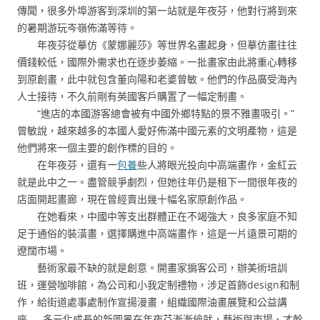
傳聞，很多外埠游客到深圳的第一站就是年夜芬，他對行將到來
的暑期游玩岑嶺佈滿等待。
年夜芬從摹仿《蒙娜麗莎》等世界名畫起身，但摹仿畫往往
價錢較低，國際外需求也在逐步萎縮。一批畫家由此將重心轉移
到原創畫，此中就包含董向陽和老婆曾敏。他們的作品廣受海內
人士接待，不久前剛有英國客戶購置了一幅定制畫。
“進店的本國游客總會被有中國外鄉特點的景不雅畫吸引。”
曾敏說，越來越多的本國人愛好佈滿中國元素的文明產物，這是
他們將來一個主要的創作標的目的。
在年夜芬，還有一
包養
些人將眼光投向中高端畫作，金紅云
就是此中之一。盡管競爭劇烈，但她往年仍是租下一間很年夜的
店面開起畫廊，現在曾經賣出幾十幅名家原創作品。
在她看來，中國中等支出群體正在不竭強大，良多家庭不知
足于通俗的裝潢畫，選擇購進中高端畫作，這是一片遠景可期的
遼闊市場。
藝術家最不缺的就是創意。開畫家掮客公司，辦美術培訓
班，運營咖啡館，為公司和小我定制禮物，涉足首飾design和制
作，給街道處事處制作宣揚漫畫，組織國際油畫展覽和公益講
座……多元化成長的新圖景在年夜芬漸漸繪就，藝術與市場、才幹