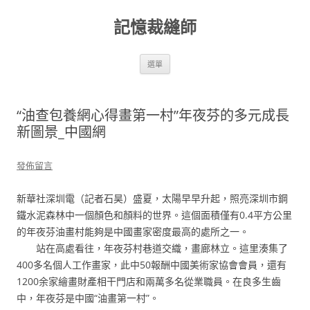
跳
至
記憶裁縫師
主
要
內
容
選單
“油查包養網心得畫第一村”年夜芬的多元成長
新圖景_中國網
發佈留言
新華社深圳電（記者石昊）盛夏，太陽早早升起，照亮深圳市鋼
鐵水泥森林中一個顏色和顏料的世界。這個面積僅有0.4平方公里
的年夜芬油畫村能夠是中國畫家密度最高的處所之一。
站在高處看往，年夜芬村巷道交織，畫廊林立。這里湊集了
400多名個人工作畫家，此中50報酬中國美術家協會會員，還有
1200余家繪畫財產相干門店和兩萬多名從業職員。在良多生齒
中，年夜芬是中國“油畫第一村”。