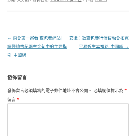
文
←
兩會第一察看 查包養網站|
安徽：數查包養行情智融會拓寬
章
讀懂總書記兩會金句中的主要指
平易近生幸福路_中國網
→
導
引_中國網
覽
發佈留言
發佈留言必須填寫的電子郵件地址不會公開。
必填欄位標示為
*
留言
*