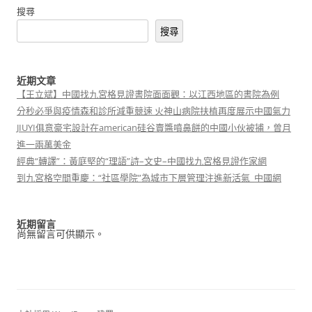
搜尋
搜尋
近期文章
【王立斌】中國找九宮格見證書院面面觀：以江西地區的書院為例
分秒必爭與疫情森和診所減重競速 火神山病院扶植再度展示中國氣力
JIUYI俱意豪宅設計在american硅谷賣醬噴鼻餅的中國小伙被捕，曾月
進一兩萬美金
經典“轉譯”：黃庭堅的“理語”詩–文史–中國找九宮格見證作家網
到九宮格空間重慶：“社區學院”為城市下層管理注進新活氣_中國網
近期留言
尚無留言可供顯示。