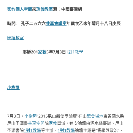
家教
個人空間
來
瑜伽教室
源：中國臺灣網
時間: 孔子二五六六
共享會議室
年歲次乙未年蒲月十八日庚辰
舞蹈教室
耶穌201
家教
5年7月3日
1對1教學
小樹屋
7月3日，
小樹屋
“2015尼山新儒學論壇”在山
聚會場地
東省泗水縣
尼山圣源書
共享空間
院
家教
舉辦。這次論壇由泗水縣臺辦、尼山
圣源書院
1對1教學
等主辦，
1對1教學
論壇主題是“儒學與政治”，