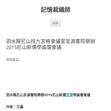
跳
至
記憶裁縫師
主
要
內
容
選單
泗水縣尼山找九宮格會議室圣源書院舉辦
2015尼山新儒學論壇會議
發佈留言
泗水縣尼山圣源書院舉辦2015尼山新儒
交流
學論壇會議
作者：王鑫