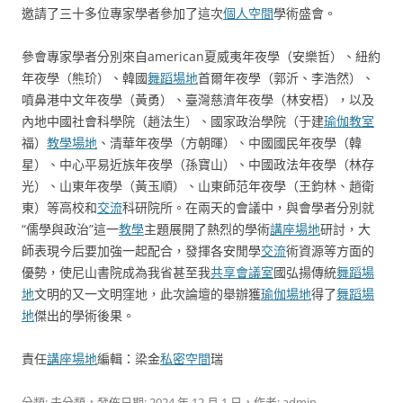
邀請了三十多位專家學者參加了這次
個人空間
學術盛會。
參會專家學者分別來自american夏威夷年夜學（安樂哲）、紐約
年夜學（熊玠）、韓國
舞蹈場地
首爾年夜學（郭沂、李浩然）、
噴鼻港中文年夜學（黃勇）、臺灣慈濟年夜學（林安梧），以及
內地中國社會科學院（趙法生）、國家政治學院（于建
瑜伽教室
福）
教學場地
、清華年夜學（方朝暉）、中國國民年夜學（韓
星）、中心平易近族年夜學（孫寶山）、中國政法年夜學（林存
光）、山東年夜學（黃玉順）、山東師范年夜學（王鈞林、趙衛
東）等高校和
交流
科研院所。在兩天的會議中，與會學者分別就
“儒學與政治”這一
教學
主題展開了熱烈的學術
講座場地
研討，大
師表現今后要加強一起配合，發揮各安閒學
交流
術資源等方面的
優勢，使尼山書院成為我省甚至我
共享會議室
國弘揚傳統
舞蹈場
地
文明的又一文明窪地，此次論壇的舉辦獲
瑜伽場地
得了
舞蹈場
地
傑出的學術後果。
責任
講座場地
編輯：梁金
私密空間
瑞
分類: 未分類，發佈日期:
2024 年 12 月 1 日
，作者:
admin