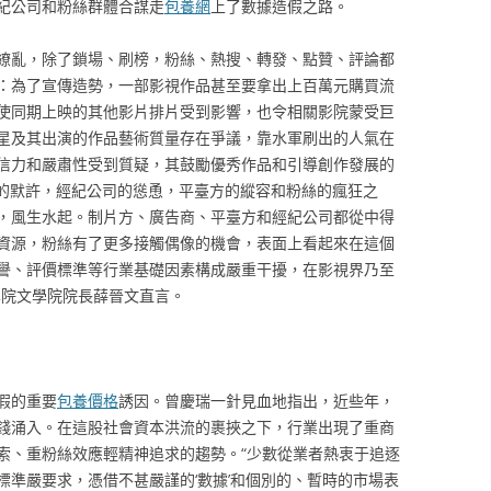
紀公司和粉絲群體合謀走
包養網
上了數據造假之路。
繚亂，除了鎖場、刷榜，粉絲、熱搜、轉發、點贊、評論都
：為了宣傳造勢，一部影視作品甚至要拿出上百萬元購買流
使同期上映的其他影片排片受到影響，也令相關影院蒙受巨
星及其出演的作品藝術質量存在爭議，靠水軍刷出的人氣在
信力和嚴肅性受到質疑，其鼓勵優秀作品和引導創作發展的
商的默許，經紀公司的慫恿，平臺方的縱容和粉絲的瘋狂之
，風生水起。制片方、廣告商、平臺方和經紀公司都從中得
資源，粉絲有了更多接觸偶像的機會，表面上看起來在這個
譽、評價標準等行業基礎因素構成嚴重干擾，在影視界乃至
學院文學院院長薛晉文直言。
假的重要
包養價格
誘因。曾慶瑞一針見血地指出，近些年，
錢涌入。在這股社會資本洪流的裹挾之下，行業出現了重商
索、重粉絲效應輕精神追求的趨勢。“少數從業者熱衷于追逐
標準嚴要求，憑借不甚嚴謹的‘數據’和個別的、暫時的市場表