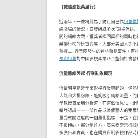
【誠信建設萬里行】
近兩年，一些粉絲為了防止自己偶
包養情
線撤場的情況，自發組織多次“鎖場保排
間的網絡大戰，獲獎者捧回獎杯的同時也被
樂排行榜的榜首寶座，大部分美國人卻不
熱搜……娛樂圈發生的這些熱點事件，直
長期包養
對中國影視產業乃至整個社會發
流量思維興起 行業亂象顯現
流量明星是近年來影視行業興起的一個熱
人氣和大批粉絲、能夠吸引網絡流量、而
學教授曾慶瑞分析道，在這個信息化、網
錯誤認識——一部作品或某個藝人的受眾
量受眾關注度的一個量化指標。于是，在
不良傾向，部分制片方、廣告商常常根據
多廣告和會員，也在購買自制影視作品時