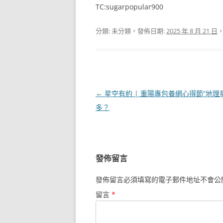
TC:sugarpopular900
分類: 未分類，發佈日期:
2025 年 8 月 21 日
文
←
星空有約 | 重陽專包養網心得節“地理
章
多？
導
覽
發佈留言
發佈留言必須填寫的電子郵件地址不會公
留言
*