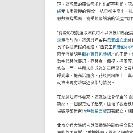
現，對觀眾的觀賞需求作出輕率判斷，認為
網
受市場歡迎的‘爆款’，結果卻生產出
假數據撐場面，備受觀眾詬病的‘流星’式作
“有些影視劇選取演員時不以演技和匹配
網
量為導向，將演員陣容與
包養甜心網
藝
長了數據造假的氣焰。”西安工
包養甜心
兩年流量明星
甜心寶貝包養網
片約不斷，
數字代替說臺詞，靠替身、倒模、摳圖等
修養。而一些還未能成為流量明星的演員
曝光率、提高話題度、花錢買粉絲上。真
就會出現劣幣驅逐良幣的情況。
在編劇汪海林看來，這就是社會學里的“劇
突然，一個觀眾站了起來，破壞了觀看秩
場觀眾都無奈地
包養留言板
跟著起立。相
北京交通大學語言與傳播學院副教授文衛
生的負面影響：“數據造假，養肥了網絡