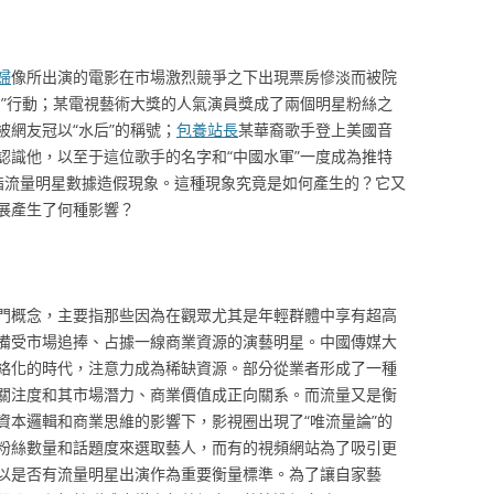
婦
像所出演的電影在市場激烈競爭之下出現票房慘淡而被院
片”行動；某電視藝術大獎的人氣演員獎成了兩個明星粉絲之
網友冠以“水后”的稱號；
包養站長
某華裔歌手登上美國音
認識他，以至于這位歌手的名字和“中國水軍”一度成為推特
指流量明星數據造假現象。這種現象究竟是如何產生的？它又
展產生了何種影響？
門概念，主要指那些因為在觀眾尤其是年輕群體中享有超高
備受市場追捧、占據一線商業資源的演藝明星。中國傳媒大
絡化的時代，注意力成為稀缺資源。部分從業者形成了一種
關注度和其市場潛力、商業價值成正向關系。而流量又是衡
資本邏輯和商業思維的影響下，影視圈出現了“唯流量論”的
粉絲數量和話題度來選取藝人，而有的視頻網站為了吸引更
以是否有流量明星出演作為重要衡量標準。為了讓自家藝