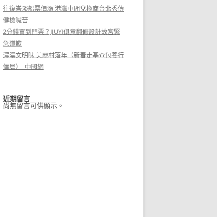
往復峇淡船票價漲 港灣中間兌換商台北秀傳
健檢喊苦
2分錢買到門票？JIUYI俱意翻修設計故宮緊
急道歉
濃濃文明味 美麗村落年（新春走基查包養行
情層）_中國網
近期留言
尚無留言可供顯示。