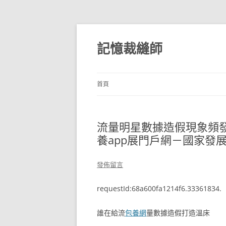
跳
至
主
記憶裁縫師
要
內
容
首頁
流量明星數據造假現象頻發
養app展門戶網－國家發
發佈留言
requestId:68a600fa1214f6.33361834.
誰在給流
包養網
量數據造假打造溫床