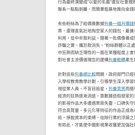
行為最終演變成“以愛的名義”違反社會規
聯系一點點剝離，而簡單粗暴地推向金錢
有些粉絲為了給偶像數據
包養一個月價錢
票，還理直氣壯地掏空家人的錢包，雇傭
利用，從中牟取利益。隨著一批偶像養成類
詐騙之實，攜巨款消失。“粉絲群體以正
中狂熱而缺乏理性的一面在某種程度上會
對社會主流價值理念的建構
包養軟體
產生
針對這些
包養網比較
問題，政府部門已經
入學校教育教學計劃，引導學生深入學習
視從業人員，不盲目追星。
包養意思
而隨
經濟的狂熱逐漸消退，靠數據造假發家的流
的影視作品大多遭遇票房失靈、口碑失守
符合高質量、多元化等特征的作品正成為
術。掙脫資本的束縛，祛除行業的浮躁之
有如此，才能使中國影視業收獲更加強壯