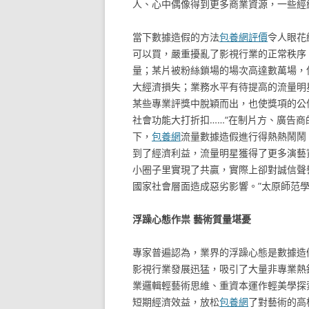
人、心中偶像得到更多商業資源，一些經
當下數據造假的方法
包養網評價
令人眼花
可以買，嚴重擾亂了影視行業的正常秩序
量；某片被粉絲鎖場的場次高達數萬場，
大經濟損失；業務水平有待提高的流量明
某些專業評獎中脫穎而出，也使獎項的公
社會功能大打折扣……“在制片方、廣告
下，
包養網
流量數據造假進行得熱熱鬧鬧
到了經濟利益，流量明星獲得了更多演藝
小圈子里實現了共贏，實際上卻對誠信聲
國家社會層面造成惡劣影響。”太原師范
浮躁心態作祟 藝術質量堪憂
專家普遍認為，業界的浮躁心態是數據造
影視行業發展迅猛，吸引了大量非專業熱
業邏輯輕藝術思維、重資本運作輕美學探
短期經濟效益，放松
包養網
了對藝術的高