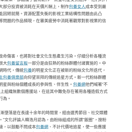
大部分投資被消耗在天價片酬上，制作
包養女人
成本受到嚴
能因陋就簡。資源配置失衡的影視工業結構性問題由此凸
等問題的作品頻現，在審美疲勞中消耗著觀眾對影視業的信
致命傷害，也將對社會文化生態產生污染。仔細分析各種流
很大
包養留言板
一部分是由狂熱的粉絲群體付諸實施的。中
網時代，傳統
包養
的明星文化正在被新的粉絲文化所迭代，
生包養俱樂部
向仰望崇拜的傳統追星方式。新一代粉絲群體
明星與粉絲個體成長的參與性、伴生性。
包養網
他們喊著“不
婦
上組織無數個應援站，在這其中難免存在著用各種造假方式
行為。
日漸墮落是在長達十余年的時間里，經由選秀節目、社交媒體
”文化評論人韓浩月認為，由粉絲組成的所謂“飯圈”，按粉
級，以鼓勵不問成本
包養網
、不計代價地追星，使一些應援