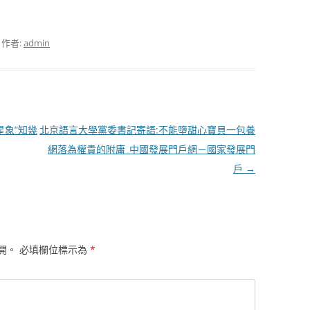
，作者:
admin
星象”知幾
北京語言大學黨委書記寄語:不能墮甜心寶貝一包養
網落為權貴的附庸_中國發展門戶網－國家發展門
戶
→
開。
必填欄位標示為
*