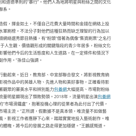
則和道德準則的“暴行”。他們人為地將明星與粉絲之間的文化
聯系。
造假，揮金如土，不僅自己花費大量時間和金錢在網絡上投
水軍刷榜。不法分子對他們這種狂熱而缺乏理智的行為加以
網絡選秀節目熱播，有“粉頭”借著為偶像“集資刷票”之名行
處于人生觀、價值觀形成的關鍵階段的青少年居多，粉絲文化
影響他們今后的生活態度和人生道路，在一定條件和情況下
副作用。”孫佳山強調。
行動起來。近日，教育部、中宣部聯合發文，將影視教育納
影視作品中的英雄人物、先進人物和美好事物，正確看待影
著觀眾的審美水平和辨別能力
包養網
大幅提高、市場對粉絲
量明星顯現出了頹敗勢頭。2018年，流量明星出演
包養網
的“市場滑鐵盧”，抱著投機心理的從業者為此付出了代價，
市場主流。“正所謂，假數據不是真本領，唯流量不如做藝
風，影視工作者應靜下心來，踏踏實實地投入藝術創作。唯
的體魄，將今后的發展之路走得更加穩健。”王鵬感慨道。