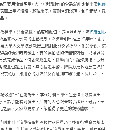
只要用流量明星+‘大IP’+話題炒作的套路就能炮制出廣
包養
一批表面上星光熠熠、顏值爆表，實則空洞淺薄、制作粗糙，靠
品。”
度為標準，只看數據、熱度和顏值。這種以明星、流
包養甜心
術品質本末倒置的生產機制，將流量明星推上了‘神壇’，更助
網
業大學人文學院副教授王鵬對此也深以為然。他分析說，這
趕場的情況時有發生，有的連拍戲的時間都緊張，只得以念
方式完成作品，何談體驗生活、揣摩角色、錘煉演技、提升
對流量也趨之若鶩，無心精進業務，把精力更多地放在增加
正有實力、肯用心的好演員反而遭到市場冷遇。長此以往，
場效應”。“在劇場里，本來每個人都坐在座位上觀看演出。
序。為了能看到演出，后排的人也跟著站了起來。最后，全
比之前，大家都更累了，卻獲得了更差的觀影體驗。”
華則看到了流量造假對影視作品質量乃至整個行業發展所產
水軍產業，卻餓瘦了藝術創作。流量明星受到追捧，他們的片