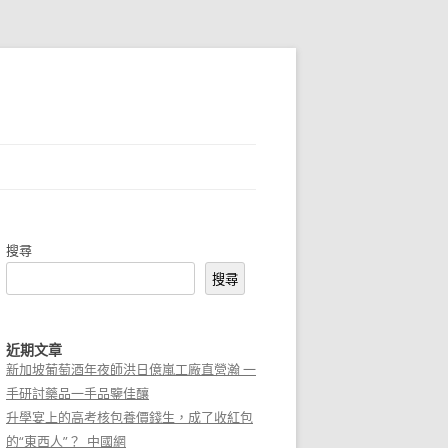
搜尋
搜尋
近期文章
新加坡葡萄酒年夜師洪日億嵐工廠直營瀚 一
手研討藥品一手品鑒佳釀
升學宴上的高考核包養價錢生，成了收紅包
的“東西人”？_中國網