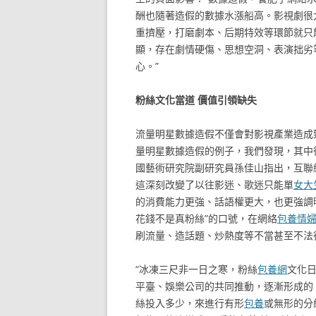
酬也隨著造假的數據水漲船高。影視劇很
重擠壓，打磨劇本、后期特效等環節就只
顯，存在劇情硬傷、思想空洞、表演拙劣
心。”
粉絲文化當道 價值引領缺失
流量明星數據造假不僅會對影視產業造成
量明星數據造假的例子，我們發現，其中
國藝術研究院副研究員孫佳山指出，互聯
這深刻改變了以往影迷、歌迷只能單
女大
的消費能力更強、話語權更大，也更強調
花錢不是真粉絲”的口號，在網絡
包養情
刷流量、造話題、炒熱度等不當甚至不法
“冰凍三尺非一日之寒，粉絲
包養網
文化
平臺、娛樂公司的共同推動，逐漸形成的。
絲投入多少，來進行有形
包養
或無形的分