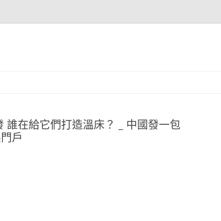
 誰在給它們打造溫床？ _ 中國發一包
展門戶