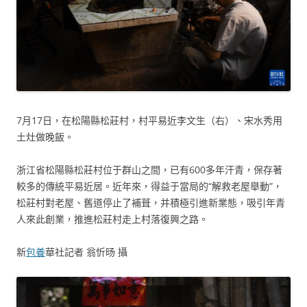
7月17日，在松陽縣松莊村，村平易近李文生（右）、宋水秀用
土灶做晚飯。
浙江省松陽縣松莊村位于群山之間，已有600多年汗青，保存著
較多的傳統平易近居。近年來，得益于當局的“解救老屋舉動”，
松莊村對老屋、舊道停止了補葺，并積極引進新業態，吸引年青
人來此創業，推進松莊村走上村落復興之路。
新
包養
華社記者 翁忻旸 攝