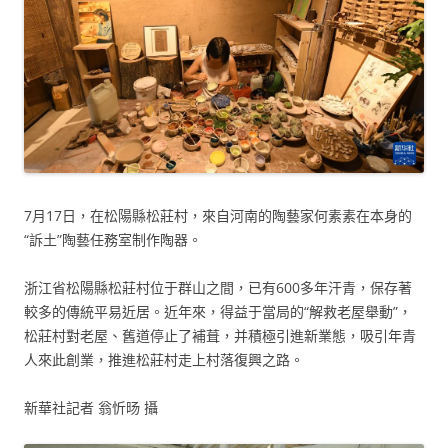
7月17日，在松陽縣松莊村，來自河南的陶藝家何素素在本身的
“訴土”陶藝任務室制作陶器。
浙江省松陽縣松莊村位于群山之間，已有600多年汗青，保存著
較多的傳統平易近居。近年來，得益于當局的“解救老屋舉動”，
松莊村對老屋、舊道停止了補葺，并積極引進新業態，吸引年青
人來此創業，推進松莊村走上村落復興之路。
新華社記者 翁忻旸 攝