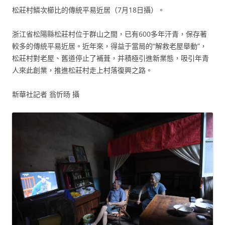
松莊村鱗次櫛比的傳統平易近居（7月18日攝）。
浙江省松陽縣松莊村位于群山之間，已有600多年汗青，保存著
較多的傳統平易近居。近年來，得益于當局的“解救老屋舉動”，
松莊村對老屋、舊道停止了補葺，并積極引進新業態，吸引年青
人來此創業，推進松莊村走上村落復興之路。
新華社記者 翁忻旸 攝