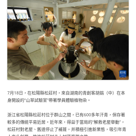
7月18日，在松陽縣松莊村，來自湖南的青創客胡娟（中）在本
身開設的“山草試驗室”帶著學員體驗植物染。
浙江省松陽縣松莊村位于群山之間，已有600多年汗青，保存著
較多的傳統平易近居。近年來，得益于當局的“解救老屋舉動”，
松莊村對老屋、舊道停止了補葺，并積極引進新業態，吸引年青