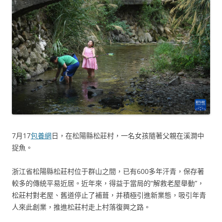
7月17
包養網
日，在松陽縣松莊村，一名女孩隨著父親在溪澗中
捉魚。
浙江省松陽縣松莊村位于群山之間，已有600多年汗青，保存著
較多的傳統平易近居。近年來，得益于當局的“解救老屋舉動”，
松莊村對老屋、舊道停止了補葺，并積極引進新業態，吸引年青
人來此創業，推進松莊村走上村落復興之路。