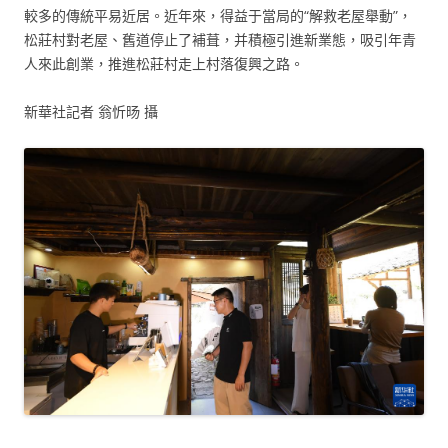
較多的傳統平易近居。近年來，得益于當局的“解救老屋舉動”，
松莊村對老屋、舊道停止了補葺，并積極引進新業態，吸引年青
人來此創業，推進松莊村走上村落復興之路。
新華社記者 翁忻旸 攝