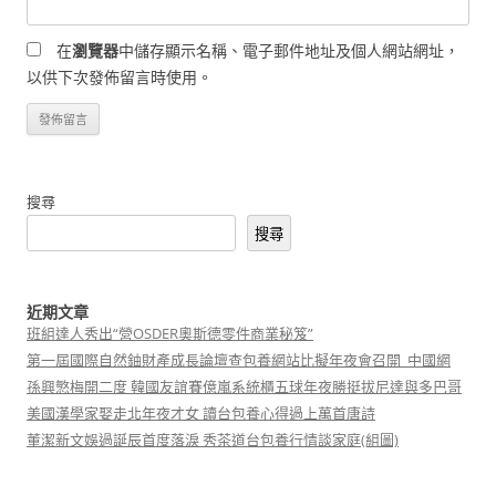
在
瀏覽器
中儲存顯示名稱、電子郵件地址及個人網站網址，
以供下次發佈留言時使用。
搜尋
搜尋
近期文章
班組達人秀出“營OSDER奧斯德零件商業秘笈”
第一屆國際自然鈾財產成長論壇查包養網站比擬年夜會召開_中國網
孫興慜梅開二度 韓國友誼賽億嵐系統櫃五球年夜勝挺拔尼達與多巴哥
美國漢學家娶走北年夜才女 讀台包養心得過上萬首唐詩
董潔新文娛過誕辰首度落淚 秀茶道台包養行情談家庭(組圖)