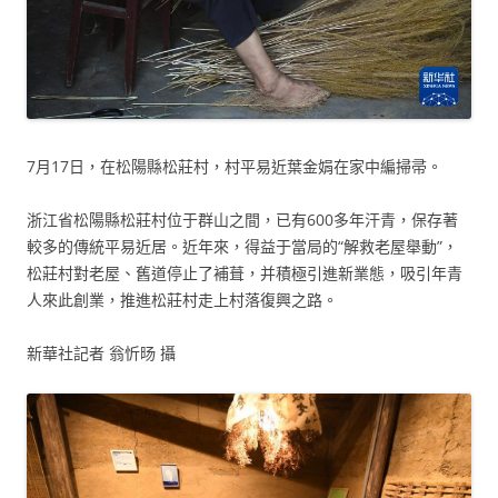
7月17日，在松陽縣松莊村，村平易近葉金娟在家中編掃帚。
浙江省松陽縣松莊村位于群山之間，已有600多年汗青，保存著
較多的傳統平易近居。近年來，得益于當局的“解救老屋舉動”，
松莊村對老屋、舊道停止了補葺，并積極引進新業態，吸引年青
人來此創業，推進松莊村走上村落復興之路。
新華社記者 翁忻旸 攝