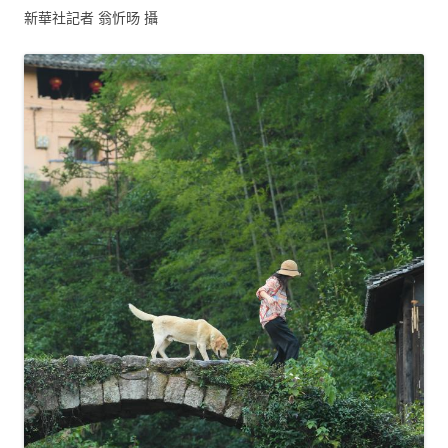
新華社記者 翁忻旸 攝