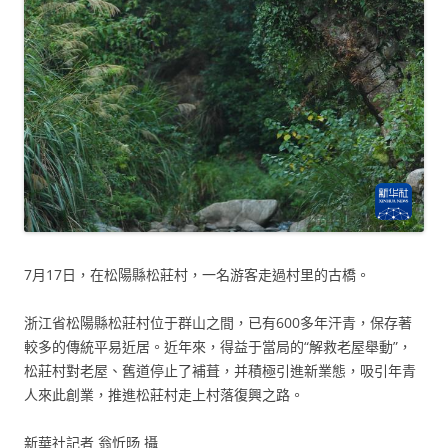
7月17日，在松陽縣松莊村，一名游客走過村里的古橋。
浙江省松陽縣松莊村位于群山之間，已有600多年汗青，保存著
較多的傳統平易近居。近年來，得益于當局的“解救老屋舉動”，
松莊村對老屋、舊道停止了補葺，并積極引進新業態，吸引年青
人來此創業，推進松莊村走上村落復興之路。
新華社記者 翁忻旸 攝