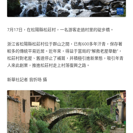
7月17日，在松陽縣松莊村，一名游客走過村里的碇步橋。
浙江省松陽縣松莊村位于群山之間，已有600多年汗青，保存著
較多的傳統平易近居。近年來，得益于當局的“解救老屋舉動”，
松莊村對老屋、舊道停止了補葺，并積極引進新業態，吸引年青
人來此創業，推進松莊村走上村落復興之路。
新華社記者 翁忻旸 攝