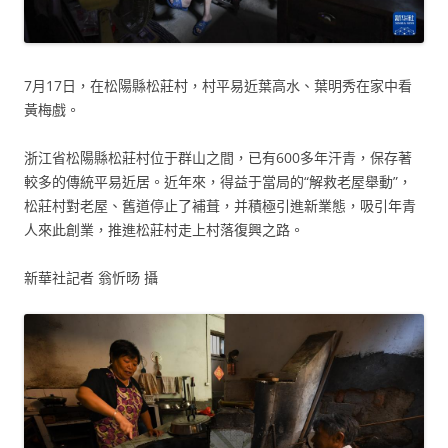
7月17日，在松陽縣松莊村，村平易近葉高水、葉明秀在家中看
黃梅戲。
浙江省松陽縣松莊村位于群山之間，已有600多年汗青，保存著
較多的傳統平易近居。近年來，得益于當局的“解救老屋舉動”，
松莊村對老屋、舊道停止了補葺，并積極引進新業態，吸引年青
人來此創業，推進松莊村走上村落復興之路。
新華社記者 翁忻旸 攝