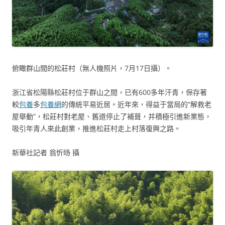
俯瞰群山間的松莊村（無人機照片，7月17日攝）。
浙江省松陽縣松莊村位于群山之間，已有600多年汗青，保存著
較
包養
多
包養網
的傳統平易近居。近年來，得益于當局的“解救老
屋舉動”，松莊村對老屋、舊道停止了補葺，并積極引進新業態，
吸引年青人來此創業，推進松莊村走上村落復興之路。
新華社記者 翁忻旸 攝