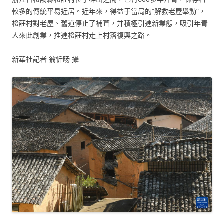
較多的傳統平易近居。近年來，得益于當局的“解救老屋舉動”，
松莊村對老屋、舊道停止了補葺，并積極引進新業態，吸引年青
人來此創業，推進松莊村走上村落復興之路。
新華社記者 翁忻旸 攝