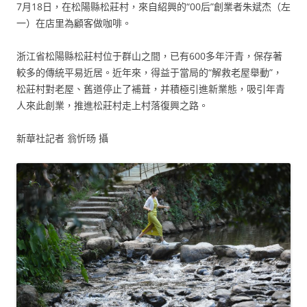
7月18日，在松陽縣松莊村，來自紹興的“00后”創業者朱斌杰（左
一）在店里為顧客做咖啡。
浙江省松陽縣松莊村位于群山之間，已有600多年汗青，保存著
較多的傳統平易近居。近年來，得益于當局的“解救老屋舉動”，
松莊村對老屋、舊道停止了補葺，并積極引進新業態，吸引年青
人來此創業，推進松莊村走上村落復興之路。
新華社記者 翁忻旸 攝