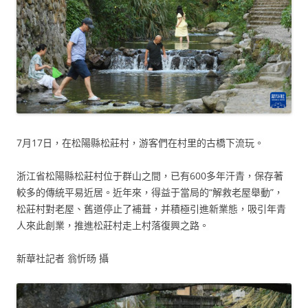
7月17日，在松陽縣松莊村，游客們在村里的古橋下流玩。
浙江省松陽縣松莊村位于群山之間，已有600多年汗青，保存著
較多的傳統平易近居。近年來，得益于當局的“解救老屋舉動”，
松莊村對老屋、舊道停止了補葺，并積極引進新業態，吸引年青
人來此創業，推進松莊村走上村落復興之路。
新華社記者 翁忻旸 攝