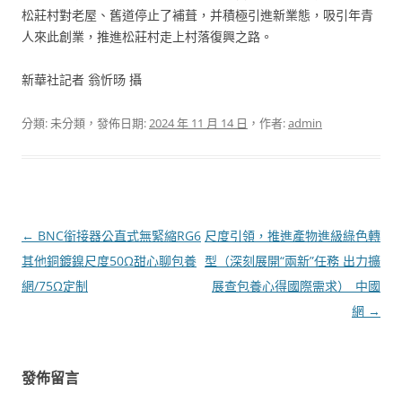
松莊村對老屋、舊道停止了補葺，并積極引進新業態，吸引年青
人來此創業，推進松莊村走上村落復興之路。
新華社記者 翁忻旸 攝
分類: 未分類，發佈日期:
2024 年 11 月 14 日
，作者:
admin
文
←
BNC銜接器公直式無緊縮RG6
尺度引領，推進產物進級綠色轉
章
其他銅鍍鎳尺度50Ω甜心聊包養
型（深刻展開“兩新”任務 出力擴
導
網/75Ω定制
展查包養心得國際需求）_中國
覽
網
→
發佈留言