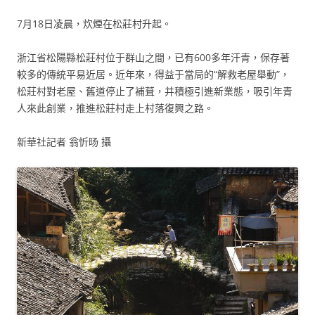
7月18日凌晨，炊煙在松莊村升起。
浙江省松陽縣松莊村位于群山之間，已有600多年汗青，保存著
較多的傳統平易近居。近年來，得益于當局的“解救老屋舉動”，
松莊村對老屋、舊道停止了補葺，并積極引進新業態，吸引年青
人來此創業，推進松莊村走上村落復興之路。
新華社記者 翁忻旸 攝