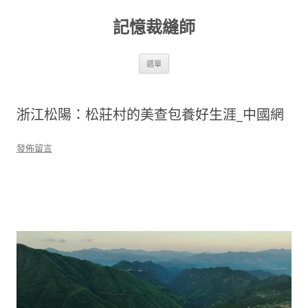
跳
至
記憶裁縫師
主
要
內
容
選單
浙江松陽：松莊村的美查包養好生涯_中國網
發佈留言