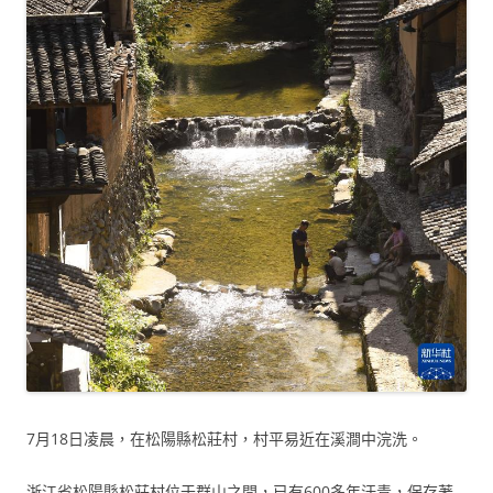
7月18日凌晨，在松陽縣松莊村，村平易近在溪澗中浣洗。
浙江省松陽縣松莊村位于群山之間，已有600多年汗青，保存著