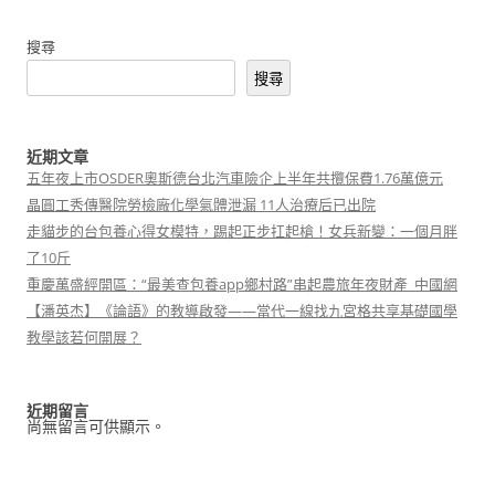
搜尋
搜尋
近期文章
五年夜上市OSDER奧斯德台北汽車險企上半年共攬保費1.76萬億元
晶圓工秀傳醫院勞檢廠化學氣體泄漏 11人治療后已出院
走貓步的台包養心得女模特，踢起正步扛起槍！女兵新變：一個月胖
了10斤
重慶萬盛經開區：“最美查包養app鄉村路”串起農旅年夜財產_中國網
【潘英杰】《論語》的教導啟發——當代一線找九宮格共享基礎國學
教學該若何開展？
近期留言
尚無留言可供顯示。