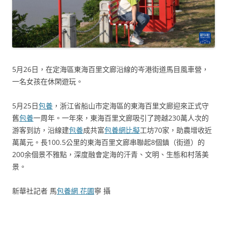
5月26日，在定海區東海百里文廊沿線的岑港街道馬目風車營，
一名女孩在休閑遊玩。
5月25日
包養
，浙江省船山市定海區的東海百里文廊迎來正式守
舊
包養
一周年。一年來，東海百里文廊吸引了跨越230萬人次的
游客到訪，沿線建
包養
成共富
包養網比擬
工坊70家，助農增收近
萬萬元。長100.5公里的東海百里文廊串聯起8個鎮（街道）的
200余個景不雅點，深度融會定海的汗青、文明、生態和村落美
景。
新華社記者 馬
包養網 花圃
寧 攝