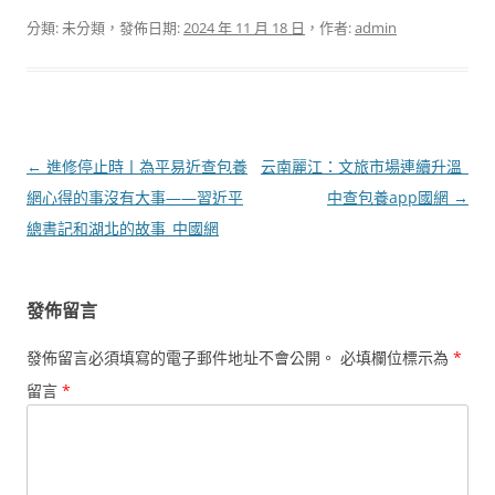
分類: 未分類，發佈日期:
2024 年 11 月 18 日
，作者:
admin
文
←
進修停止時丨為平易近查包養
云南麗江：文旅市場連續升溫_
章
網心得的事沒有大事——習近平
中查包養app國網
→
導
總書記和湖北的故事_中國網
覽
發佈留言
發佈留言必須填寫的電子郵件地址不會公開。
必填欄位標示為
*
留言
*