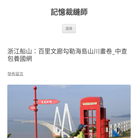
跳
至
記憶裁縫師
主
要
內
容
選單
浙江船山：百里文廊勾勒海島山川畫卷_中查
包養國網
發佈留言