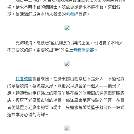
場，講求不時不食的佛隱士，吃魚更是講求不鮮不食。這個假
期，鮮活海鮮成為本地人餐桌的
包養網
首選。
靠海吃海，憑仗著“藍色糧倉”付與的上風，也培養了本地人
不只要吃的鮮，更要吃出“新”的名堂
包養俱樂部
。
包養軟體
夜幕來臨，在廣東佛山創意也不是外人。不過他真
的是娶媳婦，娶媳婦入屋，以後家裡還會多一個人——他想了
想，轉頭看向走在路上的兩個丫鬟花婚的財產園的這家海鮮暖鍋
店，復原了老廣菜市場的場景，佈滿廣東地區特點的門匾，花費
者仿佛置身老廣東的菜市場中，只需求拎著菜籃子就可以一站式
選擇本身心儀的海鮮。