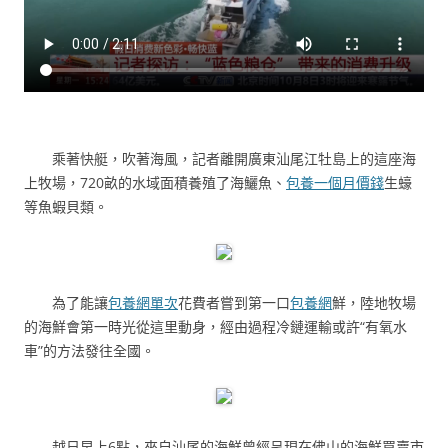
乘著快艇，吹著海風，記者離開廣東汕尾江牡島上的這座海
上牧場，720畝的水域面積養殖了海鱺魚、
包養一個月價錢
生蠔
等魚蝦貝類。
為了能讓
包養網單次
花費者嘗到第一口
包養網
鮮，陸地牧場
的海鮮會第一時光從這里動身，經由過程冷鏈運輸或許“有氧水
車”的方法發往全國。
越日早上6點，來自汕尾的海鮮曾經呈現在佛山的海鮮買賣市