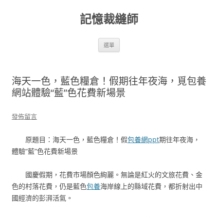
跳
至
記憶裁縫師
主
要
內
容
選單
海天一色，藍色糧倉！假期往年夜海，覓包養
網站體驗“藍”色花費新場景
發佈留言
原題目：海天一色，藍色糧倉！假
包養網ppt
期往年夜海，
體驗“藍”色花費新場景
國慶假期，花費市場顏色絢麗。無論是紅火的文旅花費、金
色的村落花費，仍是藍色
包養
海岸線上的縣域花費，都折射出中
國經濟的彭湃活氣。