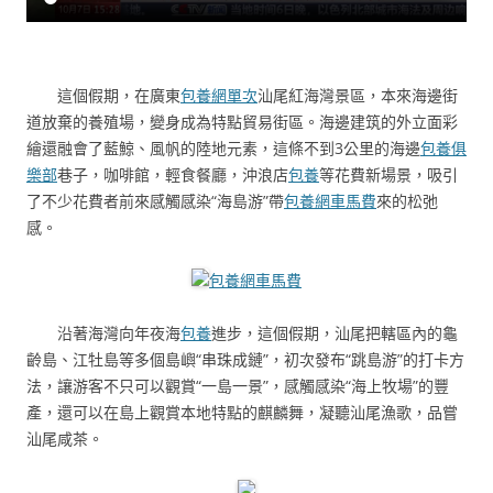
這個假期，在廣東
包養網單次
汕尾紅海灣景區，本來海邊街
道放棄的養殖場，變身成為特點貿易街區。海邊建筑的外立面彩
繪還融會了藍鯨、風帆的陸地元素，這條不到3公里的海邊
包養俱
樂部
巷子，咖啡館，輕食餐廳，沖浪店
包養
等花費新場景，吸引
了不少花費者前來感觸感染“海島游”帶
包養網車馬費
來的松弛
感。
包養網車馬費
沿著海灣向年夜海
包養
進步，這個假期，汕尾把轄區內的龜
齡島、江牡島等多個島嶼“串珠成鏈”，初次發布“跳島游”的打卡方
法，讓游客不只可以觀賞“一島一景”，感觸感染“海上牧場”的豐
產，還可以在島上觀賞本地特點的麒麟舞，凝聽汕尾漁歌，品嘗
汕尾咸茶。