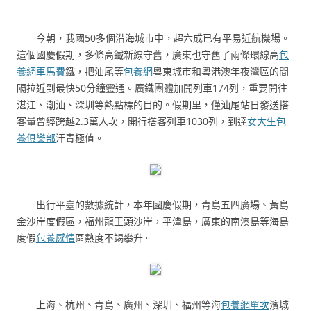
今朝，我國50多個沿海城市中，超六成已有平易近航機場。
這個國慶假期，多條高鐵新線守舊，廣東也守舊了兩條環線高
包
養網車馬費
鐵，把汕尾等
包養網
粵東城市和粵港澳年夜灣區的間
隔拉近到最快50分鐘靈通。廣鐵團體加開列車174列，重要開往
湛江、潮汕、深圳等熱點標的目的。假期里，僅汕尾站日發送搭
客量曾經跨越2.3萬人次，開行搭客列車1030列，到達
女大生包
養俱樂部
汗青極值。
出行平臺的數據統計，本年國慶假期，青島五四廣場、黃島
金沙岸度假區，福州龍王頭沙岸，平潭島，廣東的南澳島等海島
度假
包養感情
區熱度不竭攀升。
上海、杭州、青島、廣州、深圳、福州等海
包養網單次
濱城