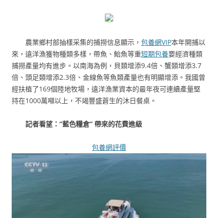
農業鄉村部抽樣采集的捕撈信息顯示，
包養網VIP
本年開捕以
來，遠洋漁獲物種類多樣，帶魚、鮐魚等重
短期包養
要經濟種類
捕撈產量均有進步。以南海為例，貝類增添9.4倍、蟹類增添3.7
倍、頭足類增添2.3倍、金線魚等魚類產量也有明顯增添。我國曾
經扶植了169個陸地牧場，遠洋漁業資本的最年夜可連續產量堅
持在1000萬噸以上，不竭豐盛蒼生的沐日餐桌。
記者看望：“藍色糧倉” 帶來的花費進級
包養網評價