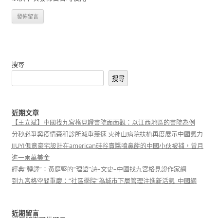
搜尋
搜尋
近期文章
【王立斌】中國找九宮格見證書院面面觀：以江西地區的書院為例
分秒必爭與疫情森和診所減重競速 火神山病院扶植再度展示中國氣力
JIUYI俱意豪宅設計在american硅谷賣醬噴鼻餅的中國小伙被捕，曾月
進一兩萬美金
經典“轉譯”：黃庭堅的“理語”詩–文史–中國找九宮格見證作家網
到九宮格空間重慶：“社區學院”為城市下層管理注進新活氣_中國網
近期留言