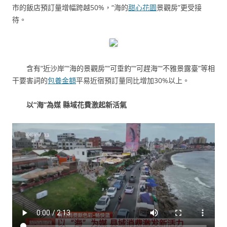
市的飯店預訂量增幅跨越50%，“海的
甜心花園
景觀房”更受接
待。
含有“近沙岸”“海的景觀房”“可垂釣”“可趕海”“不雅景露臺”等相
干要害詞的
包養金額
平易近宿預訂量同比增加30%以上。
以“海”為媒 縣域花費激起新活氣