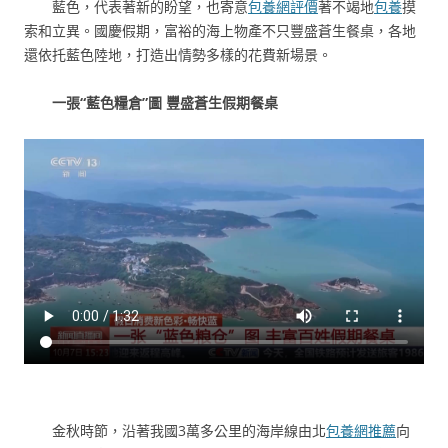
藍色，代表著新的盼望，也寄意
包養網評價
著不竭地
包養
摸
索和立異。國慶假期，富裕的海上物產不只豐盛蒼生餐桌，各地
還依托藍色陸地，打造出情勢多樣的花費新場景。
一張“藍色糧倉”圖 豐盛蒼生假期餐桌
金秋時節，沿著我國3萬多公里的海岸線由北
包養網推薦
向