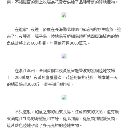
南，不竭織密的海上牧場為花費者供給了品種豐盛的陸地產物。
在遼寧年夜連，發展在長海縣北緯39°海域內的野生鮑魚，迎
來了年夜豐產，獐子島、陸地島等鉅細島嶼所轄四周海域內的鮑
魚估計將上市600多噸，年產值可達9000萬元。
在浙江溫州，全國首個年夜黃魚智能聲波的無網陸地牧場
上，200萬尾年夜黃魚喜獲豐產。茂盛的假期花費，讓本地一天
的銷量跨越3000斤，最岑嶺日銷1噸。
不只這般，鮑魚之鄉的山東長島、江蘇如東的文蛤，還有廣
東汕尾江牡島的海鱺魚和生蠔，從北到南，從魚類到蝦蟹貝類，
這片藍色陸地孕育了多元充裕的陸地生物。