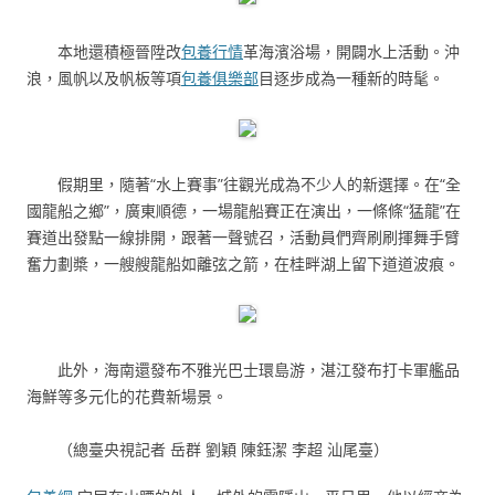
本地還積極晉陞改
包養行情
革海濱浴場，開闢水上活動。沖
浪，風帆以及帆板等項
包養俱樂部
目逐步成為一種新的時髦。
假期里，隨著“水上賽事”往觀光成為不少人的新選擇。在“全
國龍船之鄉”，廣東順德，一場龍船賽正在演出，一條條“猛龍”在
賽道出發點一線排開，跟著一聲號召，活動員們齊刷刷揮舞手臂
奮力劃槳，一艘艘龍船如離弦之箭，在桂畔湖上留下道道波痕。
此外，海南還發布不雅光巴士環島游，湛江發布打卡軍艦品
海鮮等多元化的花費新場景。
（總臺央視記者 岳群 劉穎 陳鈺潔 李超 汕尾臺）