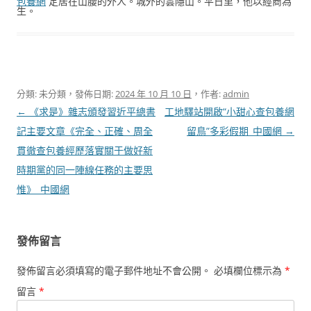
包養網
定居在山腰的外人。城外的雲隱山。平日里，他以經商為
生。
分類: 未分類，發佈日期:
2024 年 10 月 10 日
，作者:
admin
文
←
《求是》雜志頒發習近平總書
工地驛站開啟“小甜心查包養網
章
記主要文章《完全、正確、周全
留鳥”多彩假期_中國網
→
導
貫徹查包養經歷落實關于做好新
覽
時期黨的同一陣線任務的主要思
惟》_中國網
發佈留言
發佈留言必須填寫的電子郵件地址不會公開。
必填欄位標示為
*
留言
*