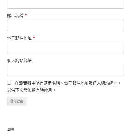
顯示名稱
*
電子郵件地址
*
個人網站網址
在
瀏覽器
中儲存顯示名稱、電子郵件地址及個人網站網址，
以供下次發佈留言時使用。
搜尋