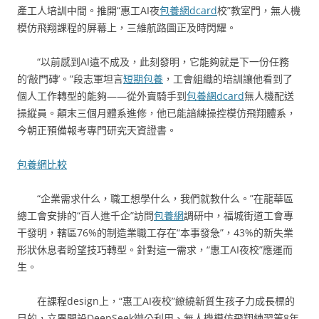
產工人培訓中間。推開“惠工AI夜
包養網dcard
校”教室門，無人機
模仿飛翔課程的屏幕上，三維航路圖正及時閃耀。
“以前感到AI遠不成及，此刻發明，它能夠就是下一份任務
的‘敲門磚’。”段志軍坦言
短期包養
，工會組織的培訓讓他看到了
個人工作轉型的能夠——從外賣騎手到
包養網dcard
無人機配送
操縱員。顛末三個月體系進修，他已能諳練操控模仿飛翔體系，
今朝正預備報考專門研究天資證書。
包養網比較
“企業需求什么，職工想學什么，我們就教什么。”在龍華區
總工會安排的“百人進千企”訪問
包養網
調研中，福城街道工會專
干發明，轄區76%的制造業職工存在“本事發急”，43%的新失業
形狀休息者盼望技巧轉型。針對這一需求，“惠工AI夜校”應運而
生。
在課程design上，“惠工AI夜校”繚繞新質生孩子力成長標的
目的，立異開設DeepSeek辦公利用、無人機模仿飛翔練習等8年