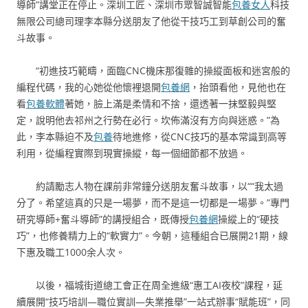
導師”講堂正在停止。深圳工匠、深圳市眾智誠智能
包養女人
科技
無限公司總司理李本縣分送朋友了他從干技巧工到草創公司的奮
斗故事。
“初進技巧範疇，面臨CNC機床那復雜的操縱面板和迷宮般的
編程代碼，我的心她從他懷裡退開
包養網
，抬頭看他，見他也在
看
包養軟體
著她，臉上滿是柔情和不捨，還透著一抹堅毅與堅
定，說明他去祁州之行勢在必行。坎佈滿沒有方向與迷惑。”為
此，李本縣迫不及
包養
待地進修，從CNC技巧的基本常識到高等
利用，從編程實際到現實操縱，每一個細節都不放過。
約請勵志人物在課前非常鐘分送朋友奮斗故事，以““我太過
分了。希望這真的只是一場夢，而不是這一切都是一場夢。”專門
研究導師+奮斗導師”的講授組合，既傳授
包養網
操縱上的“硬技
巧”，也修養精力上的“軟實力”。今朝，這種組合已展開21期，線
下惠及職工1000余人次。
以後，福城街道總工會正在周全進級“惠工AI夜校”課程，延
續展開“技巧培訓—職位實訓—失業推舉”一站式辦事“賦能班”，同