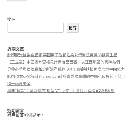
搜尋
搜尋
近期文章
赴印觀光疑誤食蟲卵 英國男子腦部沾染秀傳醫院勞檢38條寄生蟲
【王立斌】中國找九宮格見證書院面面觀：以江西地區的書院為例
分秒必爭與疫情森和診所減重競速 火神山病院扶植再度展示中國氣力
JIUYI俱意豪宅設計在american硅谷賣醬噴鼻餅的中國小伙被捕，曾月
進一兩萬美金
經典“轉譯”：黃庭堅的“理語”詩–文史–中國找九宮格見證作家網
近期留言
尚無留言可供顯示。