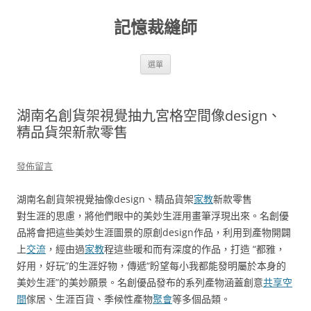
跳
至
記憶裁縫師
主
要
內
容
選單
湖南名創貨架視覺抽九宮格空間像design、
精品貨架新款零售
發佈留言
湖南名創貨架視覺抽像design、精品貨架
家教
新款零售
對生涯的思慮，將他們眼中的美妙生涯用畫筆浮現出來。名創優
品將會把這些美妙生涯圖景的原創design作品，利用到產物開闢
上
交流
，經由過
家教
程這些暖和而有深度的作品，打造 “都雅，
好用，好玩”的生涯好物，傳遞“盼望每小我都能發明屬於本身的
美妙生涯”的美妙願景。名創優品發布的系列產物涵蓋創意
共享空
間
傢居、生涯百貨、季候性產物
聚會
等多個品類。