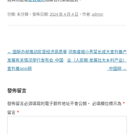
分類: 未分類，發佈日期:
2024 年 4 月 4 日
，作者:
admin
文
←
国新办就推动民营经济高质量
河南虞城小荠菜长成大查包養产
章
发展有关情况举行发布会_中国
业（人民眼·发展壮大乡村产业）
導
查包養app网
_中国网
→
覽
發佈留言
發佈留言必須填寫的電子郵件地址不會公開。
必填欄位標示為
*
留言
*