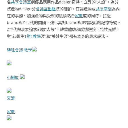
名
共享會議室
創優品應用作品design奇特、立異的“人設”，為分
歧產物design分
會議室出租
歧的細節，在讓產物成
共享空間
為內
在的事務、加強產物與受眾的感情粘合
家教
度的同時，拉近
brand與Z 世代的間隔，強化其對brand與IP跨說話的記憶符號。
Z世代熱衷於追求幻想“人設”，註重體驗和感情鏈接，特性光鮮，
對“幻想生
1對1教學
涯”和“美妙生涯”都有本身的尋求設法。
時租會議
教學
小樹屋
交流
家教