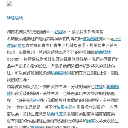
時租場地
湖南名創貨架視覺抽像desi
訪談
gn、精品貨架新款零售
名創優品運動經由過程領導同窗們對專門研
教學場地
究desig
小班
教學
n
訪談
方式論和實際社會生涯的鏈接思慮，對美妙生涯睜開
聯想，發散思想，將創意落地為直不雅的視覺抽像
瑜伽場地
design，終極構成對美妙生涯的插畫說話歸納。我們的同窗們作
品中有良多心愛的設法，有很多他們這個年紀對將來的美妙向
往，可以或許感觸感染到
瑜伽場地
同窗們在真正關註社會，關註
我們的生涯。
領導教員楊毅弘說。關於美妙生涯，分歧的同窗也
訪談
給
瑜伽場
地
出瞭分歧的歸納。美妙生涯，也許是享用生涯樂趣的經過歷
程，也許是發
講座
明小我價值與社會價值的經過歷程。有些同窗
說，“美妙生涯就是一場不消
私密空間
在乎目標地的觀光”；有同
窗以為，美妙生涯就是
瑜伽教室
美食賜與的甜蜜幸福感觸感染；
更有同窗的作品裡經由過程軟綿蓬松的綿羊和
講座
牧羊犬表達生
涯與黑甜鄉
家教場地
相聯合的柔嫩感到。