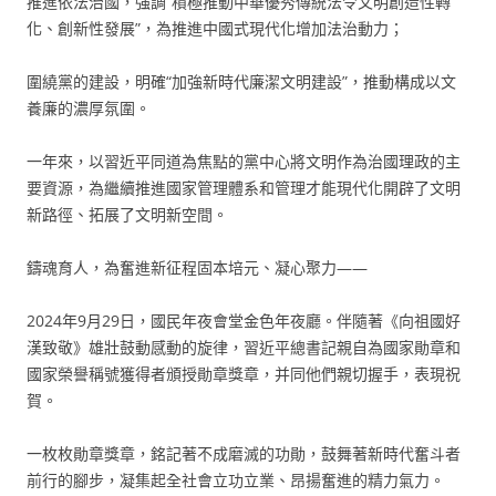
推進依法治國，強調“積極推動中華優秀傳統法令文明創造性轉
化、創新性發展”，為推進中國式現代化增加法治動力；
圍繞黨的建設，明確“加強新時代廉潔文明建設”，推動構成以文
養廉的濃厚氛圍。
一年來，以習近平同道為焦點的黨中心將文明作為治國理政的主
要資源，為繼續推進國家管理體系和管理才能現代化開辟了文明
新路徑、拓展了文明新空間。
鑄魂育人，為奮進新征程固本培元、凝心聚力——
2024年9月29日，國民年夜會堂金色年夜廳。伴隨著《向祖國好
漢致敬》雄壯鼓動感動的旋律，習近平總書記親自為國家勛章和
國家榮譽稱號獲得者頒授勛章獎章，并同他們親切握手，表現祝
賀。
一枚枚勛章獎章，銘記著不成磨滅的功勛，鼓舞著新時代奮斗者
前行的腳步，凝集起全社會立功立業、昂揚奮進的精力氣力。