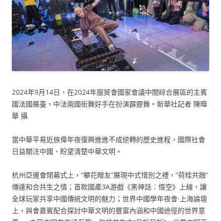
2024年9月14日，在2024年服貿會國家會議中間綜合展區的主賓
國法國展臺，中法兩國街舞好手在扮演霹靂舞。新華社記者 陳曄
華 攝
當中華平易近族偉年夜復興進進不成逆轉的歷史進程，國際社會
日益關注中國、盼望清楚中華文明。
杭州亞運會閉幕式上，“攀花贈友”展現中式惜別之禮，“荷桂共融”
傳達和合共生之情；首款國產3A游戲《黑神話：悟空》上線，讓
全球玩家共享中國傳統文明的魅力；世界中國學年夜會·上海論壇
上，與會嘉賓配合探討中華文明的豐富內涵和中國途徑的世界意