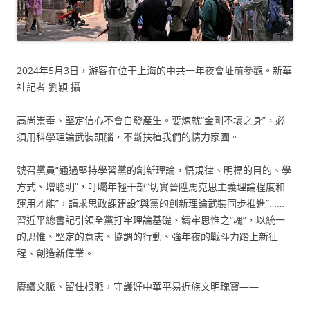
2024年5月3日，游客在位于上海的中共一年夜會址前參觀。新華
社記者 劉穎 攝
高尚崇奉、堅定信心不會自發產生。要煉就“金剛不壞之身”，必
須用科學理論武裝頭腦，不斷扶植我們的精力家園。
號召黨員“通過堅持學習黨的創新理論，悟規律、明標的目的、學
方式、增聰明”，叮囑年輕干部“切實晉陞馬克思主義理論程度和
運用才能”，請求思政課建設“與黨的創新理論武裝同步推進”……
習近平總書記引領全黨打牢理論基礎、鑄牢思惟之“魂”，以統一
的思惟、堅定的意志、協調的行動、強年夜的戰斗力踏上新征
程、創造新偉業。
賡續文脈、留住根脈，守護好中華平易近族文明瑰寶——