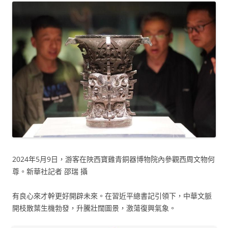
2024年5月9日，游客在陜西寶雞青銅器博物院內參觀西周文物何
尊。新華社記者 邵瑞 攝
有良心來才幹更好開辟未來。在習近平總書記引領下，中華文脈
開枝散葉生機勃發，升騰壯闊圖景，激蕩復興氣象。