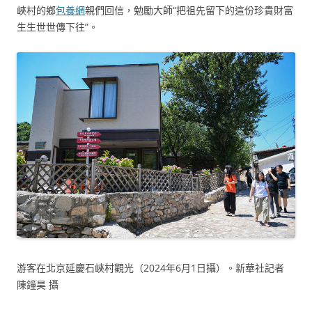
峽村的鄉
包養網
親們回信，勉勵大師“把祖先留下的這份珍貴財富
生生世世傳下往”。
游客在北京延慶石峽村觀光（2024年6月1日攝）。新華社記者
陳鐘昊 攝