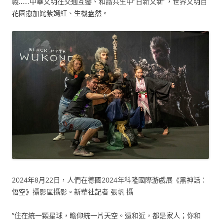
義……中華文明在交通互鑒、和諧共生中“日新又新”，世界文明百
花園愈加姹紫嫣紅、生機盎然。
2024年8月22日，人們在德國2024年科隆國際游戲展《黑神話：
悟空》攝影區攝影。新華社記者 張帆 攝
“住在統一顆星球，瞻仰統一片天空。遠和近，都是家人；你和