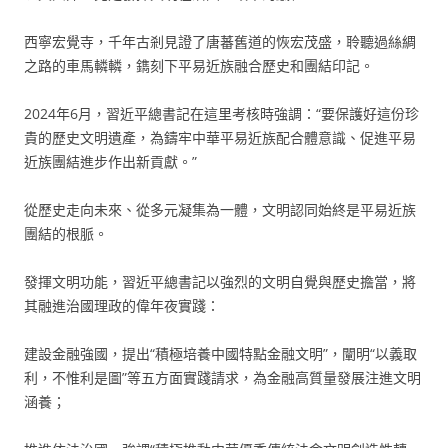
西寧宏覺寺，千年古剎見證了唐蕃舊道的恢宏茂盛，聆聽過絲綢
之路的車馬轔轔，鐫刻下平易近族融合歷史和團結印記。
2024年6月，習近平總書記在這里考核時強調：“要保護好這份珍
貴的歷史文明遺產，為鑄牢中華平易近族配合體意識、促進平易
近族團結進步作出新貢獻。”
從歷史走向未來、從多元凝集為一體，文明認同始終是平易近族
團結的根脈。
發揮文明功能，習近平總書記以強烈的文明自覺與歷史擔當，將
其融進治國理政的偉年夜實踐：
建設金融強國，提出“積極培養中國特點金融文明”，闡明“以義取
利，不惟利是圖”等五方面實踐請求，為金融高質量發展注進文明
涵養；