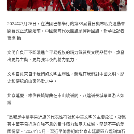
2024年7月26日，在法國巴黎舉行的第33屆夏日奧林匹克運動會
開幕式正式開始前，中國體育代表團旗頭揮舞國旗。新華社記者
曹燦 攝
文明自負正不斷融進全平易近族的精力氣質與文明品德中，煥發
出更為主動、更為強年夜的精力氣力。
文明自負來自于我們的文明主體性，體現在我們對中國文明、歷
史和傳統的由衷熱愛之中。
北京延慶，雄偉長城彎曲在崇山峻嶺間，八達嶺長城景區游人如
織。
“長城是中華平易近族的代表性符號和中華文明的主要象征，凝集
著中華平易近族自強不息的奮斗精力和眾志成城、堅韌不平的愛
國情懷。”2024年5月，習近平總書記給北京市延慶區八達嶺鎮石