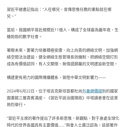
習近平總書記指出：“人在哪兒，宣傳思惟任務的重點就在哪
兒。”
當前，我國網平易近規模近11億人，構成了全球最為龐年夜、生
機勃勃的數字社會。
著眼未來，要著力培養積極安康、向上向善的網絡文明，加強網
絡空間法治建設，健全網絡生態管理長效機制，把網絡空間打形
成為有價值認同、有人文關懷、無情感歸屬的文明建設新空間。
構建更有用力的國際傳播體系，晉陞中華文明影響力——
2024年6月22日，位于塔吉克斯坦首都杜尚
包養網價錢
別的國家
圖書館三層貴賓滿座，《習近平談治國理政》中塔讀者會在這里
熱烈舉行。
“習近平主席的著作提出了許多新思惟、新觀點，對于身處全球化
時代的世界各國具有主要價值……”與會人士廣泛認為，這部著作