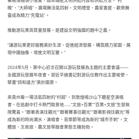
著眼落細落小落實，精準婚配文明供給內容和供給方法。“村
晚”、“大師唱”、廣場舞活氣四射，文明禮堂、農家書屋、歡樂舞
臺成為精力“充電站”。
推動游玩業高質量發展，是建設文明強國的題中之義。
“讓游玩業更好服務美妙生涯、促進經濟發展、構筑精力家園、展
現中國抽像、增進文明互鑒。”
2024年5月，黨中心初次召開以游玩發展為主題的主要會議——
全國游玩發展年夜會。習近平總書記對游玩任務作出主要唆使，
擘畫“詩和遠方”美妙圖景。
來貴州看一場活氣四射的“村超”，到敦煌鳴沙山下聽星空演唱
會，在追劇中打卡熱門取景地……“文旅+百業”“百業+文旅”生發無
限驚喜。“跟著表演往觀光”“跟著賽事往觀光”“跟著影視往觀光”等
成為新的時尚潮水，演唱會、音樂節等成為新的“城市手刺”，文
體旅、文商旅、農文旅等融會業態生機勃勃。