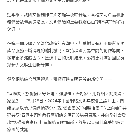
志，也是滿足國民精力文明生涯的關鍵地點。
近年來，我國文藝創作生產才能年夜幅晉陞，各種文明產品和服
務供給數量高速增長，文明供給的重要牴觸已由“夠不夠”轉向“好
欠好”。
在進一個步驟周全深化改造年夜潮中，加速樹立有利于優質文明
產品服務不斷涌現的體制機制，堅持以國民為中間的創作導向，
發布更多熔鑄古今、匯通中西的文明結果，必將更好滿足國民群
眾精力文明生涯新等待。
健全網絡綜合管理體系，積極打造文明建設的新空間——
“互聯網、旗幟揚，守陣地、強思惟，管好家、用好網，網風清、
家風朗……”8月28日，2024年中國網絡文明年夜會主論壇上，四
組家庭以情形演繹情勢分別就“愛國愛家”“相親相愛”“向上向善”“共
建共享”四個主題進內行庭網絡文明建設結果展現，并向全社會發
出“弘揚優良家風 共建網絡文明”倡議，凝集起共建共享美妙精力
家園的共識。