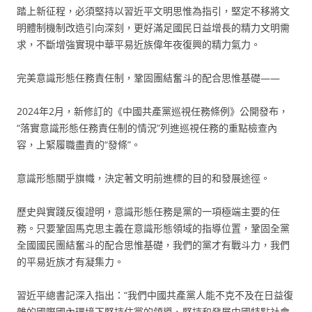
踏上新征程，必須堅持以習近平文明思惟為指引，堅定不移將文
明體制機制改造引向深刻，更好滿足國民日益增長的精力文明需
求，不斷增強實現中華平易近族偉年夜復興的精力氣力。
完美意識形態任務責任制，鞏固團結奮斗的配合思惟基礎——
2024年2月，新修訂的《中國共產黨巡視任務條例》公開發布，
“落實意識形態任務責任制的情況”列進巡視任務的重點檢查內
容，上緊履職盡責的“發條”。
意識形態關乎旗幟，決定著文明前進標的目的和發展途徑。
歷史與實踐反復證明，意識形態任務是黨的一項極端主要的任
務。只要鞏固馬克思主義在意識形態領域的指導位置，鞏固全黨
全國國民團結奮斗的配合思惟基礎，我們的黨才有戰斗力，我們
的平易近族才有凝集力。
習近平總書記深入指出：“我們中國共產黨人能不克不及在日益復
雜的國際國內環境下堅持住黨的領導、堅持和發展中國特點社會