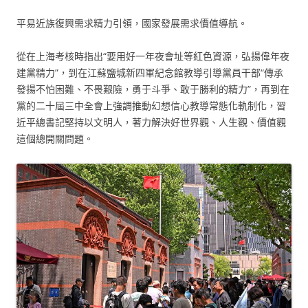
平易近族復興需求精力引領，國家發展需求價值導航。
從在上海考核時指出“要用好一年夜會址等紅色資源，弘揚偉年夜
建黨精力”，到在江蘇鹽城新四軍紀念館教導引導黨員干部“傳承
發揚不怕困難、不畏艱險，勇于斗爭、敢于勝利的精力”，再到在
黨的二十屆三中全會上強調推動幻想信心教導常態化軌制化，習
近平總書記堅持以文明人，著力解決好世界觀、人生觀、價值觀
這個總開關問題。