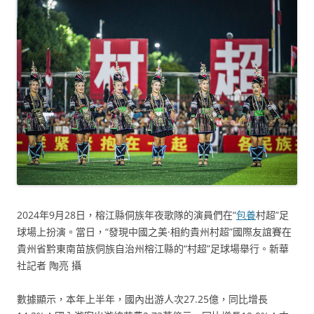
2024年9月28日，榕江縣侗族年夜歌隊的演員們在“
包養
村超”足
球場上扮演。當日，“發現中國之美·相約貴州村超”國際友誼賽在
貴州省黔東南苗族侗族自治州榕江縣的“村超”足球場舉行。新華
社記者 陶亮 攝
數據顯示，本年上半年，國內出游人次27.25億，同比增長