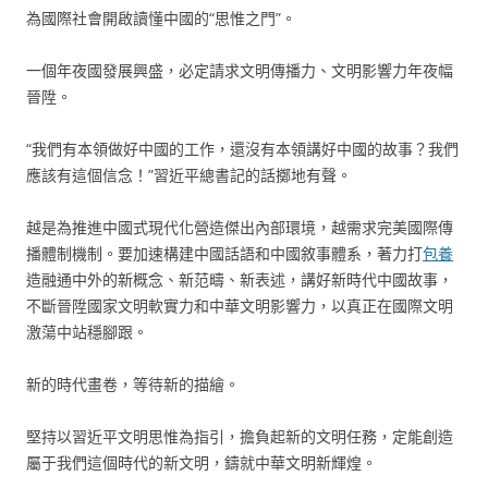
為國際社會開啟讀懂中國的“思惟之門”。
一個年夜國發展興盛，必定請求文明傳播力、文明影響力年夜幅
晉陞。
“我們有本領做好中國的工作，還沒有本領講好中國的故事？我們
應該有這個信念！”習近平總書記的話擲地有聲。
越是為推進中國式現代化營造傑出內部環境，越需求完美國際傳
播體制機制。要加速構建中國話語和中國敘事體系，著力打
包養
造融通中外的新概念、新范疇、新表述，講好新時代中國故事，
不斷晉陞國家文明軟實力和中華文明影響力，以真正在國際文明
激蕩中站穩腳跟。
新的時代畫卷，等待新的描繪。
堅持以習近平文明思惟為指引，擔負起新的文明任務，定能創造
屬于我們這個時代的新文明，鑄就中華文明新輝煌。