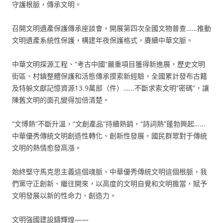
守護根脈，傳承文明。
召開文明遺產保護傳承座談會，開展第四次全國文物普查……推動
文明遺產系統性保護，構建年夜保護格式，賡續中華文脈。
中華文明探源工程、“考古中國”嚴重項目獲得新進展，歷史文明
街區、村鎮整體保護和活態傳承摸索新經驗，全國累計發布古籍
及特躲文獻記憶資源13.9萬部（件）……不斷求索文明“密碼”，讓
陳舊文明的面孔變得加倍清楚。
“文博熱”不斷升溫，“文創產品”持續熱銷，“詩詞熱”蓬勃興起……
中華優秀傳統文明創造性轉化、創新性發展，國民群眾對于傳統
文明的熱情愈發高漲。
始終堅守馬克思主義這個魂脈、中華優秀傳統文明這個根脈，我
們黨守正創新、繼往開來，以高度的文明自覺和文明擔當，賦予
文明發展以新的性命力、創造力。
文明強國建設鑄輝煌——