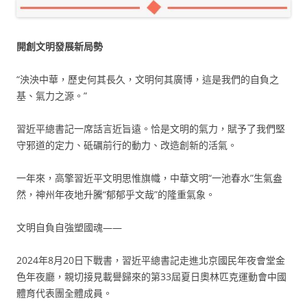
開創文明發展新局勢
“泱泱中華，歷史何其長久，文明何其廣博，這是我們的自負之
基、氣力之源。”
習近平總書記一席話言近旨遠。恰是文明的氣力，賦予了我們堅
守邪道的定力、砥礪前行的動力、改造創新的活氣。
一年來，高擎習近平文明思惟旗幟，中華文明“一池春水”生氣盎
然，神州年夜地升騰“郁郁乎文哉”的隆重氣象。
文明自負自強塑國魂——
2024年8月20日下戰書，習近平總書記走進北京國民年夜會堂金
色年夜廳，親切接見載譽歸來的第33屆夏日奧林匹克運動會中國
體育代表團全體成員。