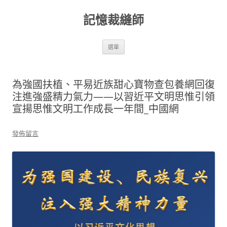
跳
至
記憶裁縫師
主
要
內
容
選單
為強國扶植、平易近族甜心寶物查包養網回復
注進強盛精力氣力——以習近平文明思惟引領
宣揚思惟文明工作成長一年間_中國網
發佈留言