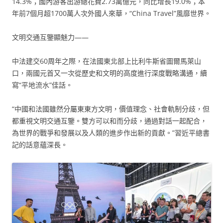
14.3%；國內游客出游總花費2.73萬億元，同比增長19.0%；本
年前7個月超1700萬人次外國人來華，“China Travel”風靡世界。
文明交通互鑒顯魅力——
中法建交60周年之際，在法國東北部上比利牛斯省圖爾馬萊山
口，兩國元首又一次從歷史和文明的高度進行深度戰略溝通，續
寫“平地流水”佳話。
“中國和法國雖然分屬東東方文明，價值理念、社會軌制分歧，但
都重視文明交通互鑒。雙方可以和而分歧，通過對話一起配合，
為世界的戰爭和發展以及人類的進步作出新的貢獻。”習近平總書
記的話意蘊深長。