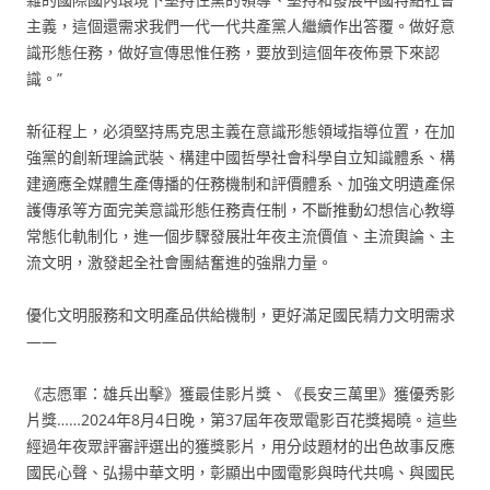
主義，這個還需求我們一代一代共產黨人繼續作出答覆。做好意
識形態任務，做好宣傳思惟任務，要放到這個年夜佈景下來認
識。”
新征程上，必須堅持馬克思主義在意識形態領域指導位置，在加
強黨的創新理論武裝、構建中國哲學社會科學自立知識體系、構
建適應全媒體生產傳播的任務機制和評價體系、加強文明遺產保
護傳承等方面完美意識形態任務責任制，不斷推動幻想信心教導
常態化軌制化，進一個步驟發展壯年夜主流價值、主流輿論、主
流文明，激發起全社會團結奮進的強鼎力量。
優化文明服務和文明產品供給機制，更好滿足國民精力文明需求
——
《志愿軍：雄兵出擊》獲最佳影片獎、《長安三萬里》獲優秀影
片獎……2024年8月4日晚，第37屆年夜眾電影百花獎揭曉。這些
經過年夜眾評審評選出的獲獎影片，用分歧題材的出色故事反應
國民心聲、弘揚中華文明，彰顯出中國電影與時代共鳴、與國民