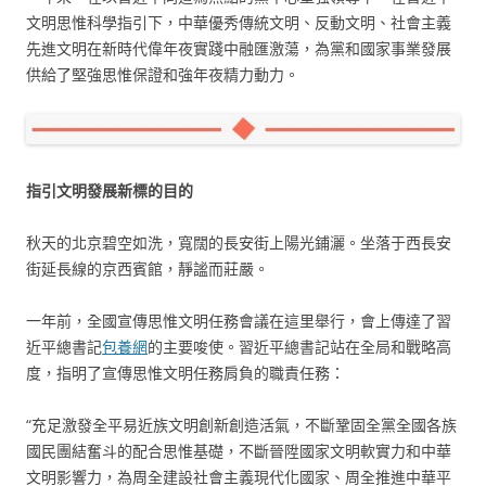
文明思惟科學指引下，中華優秀傳統文明、反動文明、社會主義
先進文明在新時代偉年夜實踐中融匯激蕩，為黨和國家事業發展
供給了堅強思惟保證和強年夜精力動力。
指引文明發展新標的目的
秋天的北京碧空如洗，寬闊的長安街上陽光鋪灑。坐落于西長安
街延長線的京西賓館，靜謐而莊嚴。
一年前，全國宣傳思惟文明任務會議在這里舉行，會上傳達了習
近平總書記
包養網
的主要唆使。習近平總書記站在全局和戰略高
度，指明了宣傳思惟文明任務肩負的職責任務：
“充足激發全平易近族文明創新創造活氣，不斷鞏固全黨全國各族
國民團結奮斗的配合思惟基礎，不斷晉陞國家文明軟實力和中華
文明影響力，為周全建設社會主義現代化國家、周全推進中華平