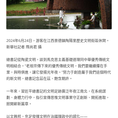
2024年6月24日，游客在江西景德鎮陶陽里歷史文明街區休閑。
新華社記者 隋尚君 攝
總書記從陶瓷文明，談到馬克思主義基礎道理同中華優秀傳統文
明相結合。“老祖宗傳下來的優秀傳統文明，我們要繼續攥在手
里，與時俱進，讓它發揚光年夜。”努力于創造屬于我們這個時代
的新文明，總書記念茲在茲、飽含期許。
一年來，習近平總書記的文明足跡廣泛年夜江南北，在系統謀
劃、身體力行中，指引宣傳思惟文明事業守正創新、開拓進取，
掀開嶄新篇章。
以文興邦，充足發揮文明在治國理政中的感化——