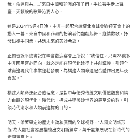
我，命運與共……”來自中國和非洲的孩子們，手拉著手走上舞
臺，天籟般的歌聲沁潤人心。
這是2024年9月4日晚，中非一起配合論壇北京峰會歡迎宴會上的
動人一幕。來自中國和非洲的扮演者們翩翩起舞、縱情歡歌，抒
發出攜手同業、共筑未來的美妙希冀。
正如習近平總書記在峰會歡迎宴會上所說：“我信任，只需28億多
中非國民齊心同向，就必定能在現代化途徑上共創輝煌，引領全
球南邊現代化事業蓬勃發展，為構建人類命運配合體作出更年夜
貢獻。”
構建人類命運配合體理念，是對中華優秀傳統文明價值觀念和精
力血脈的現代化、時代化，構成共建美妙世界的最至公約數，引
領時代潮水和人類前進標的目的。
明天，帶著堅定的歷史主動和廣闊的全球視野，“人類文明新形
態”為人類社會發展描繪出文明新篇章，萬千氣象展現在新時代的
宏闊舞臺上。