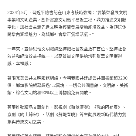
2024年5月，習近平總書記在山東考核時強調：“要繁榮發展文明
事業和文明產業，創新實施文明惠平易近工程，鼎力推進文明數
字化，讓社會主義先進文明為經濟發展增動能增效益、為游玩休
閑增內涵增魅力、為城鄉社會增正氣增活氣。”
一年來，宣傳思惟文明戰線堅持把社會效益放在首位、堅持社會
效益和經濟效益相統一，以高質量文明供給增強群眾文明獲得
感、幸福感：
著眼完美公共文明服務網絡，今朝我國共建成公共圖書館超3200
個，鄉鎮影院銀幕超過1.2萬塊。一切公共圖書館、文明館、美術
館、綜合文明站和90%以上博物館免費開放。
著眼推動精品文藝創作，影視劇《熱辣滾燙》《我的阿勒泰》、
京劇《納土歸宋》、話劇《蘇堤春曉》等生動展現新時代精力氣
象與傳統文明之美。