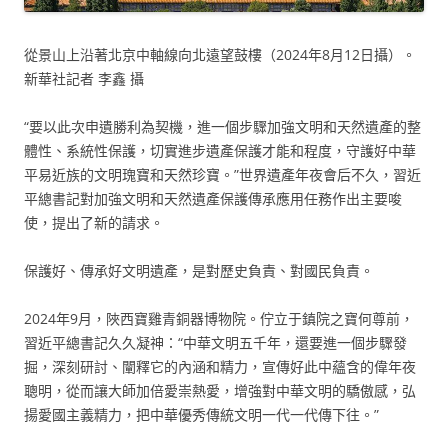
從景山上沿著北京中軸線向北遠望鼓樓（2024年8月12日攝）。
新華社記者 李鑫 攝
“要以此次申遺勝利為契機，進一個步驟加強文明和天然遺產的整
體性、系統性保護，切實進步遺產保護才能和程度，守護好中華
平易近族的文明瑰寶和天然珍寶。”世界遺產年夜會后不久，習近
平總書記對加強文明和天然遺產保護傳承應用任務作出主要唆
使，提出了新的請求。
保護好、傳承好文明遺產，是對歷史負責、對國民負責。
2024年9月，陜西寶雞青銅器博物院。佇立于鎮院之寶何尊前，
習近平總書記久久凝神：“中華文明五千年，還要進一個步驟發
掘，深刻研討、闡釋它的內涵和精力，宣傳好此中蘊含的偉年夜
聰明，從而讓大師加倍愛崇熱愛，增強對中華文明的驕傲感，弘
揚愛國主義精力，把中華優秀傳統文明一代一代傳下往。”