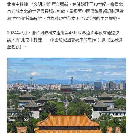
北京中軸線，“文明之脊”歷久彌新。這條始建于13世紀、縱貫北
京老城南北的世界最長城市軸線，彰顯著中國傳統國都規劃理論
和“中”“和”哲學思惟，成為體現中華文明凸起特徵的主要標識。
2024年7月，聯合國教科文組織第46屆世界遺產年夜會通過決
議，將“北京中軸線——中國幻想國都次序的杰作”列進《世界遺
產名錄》。