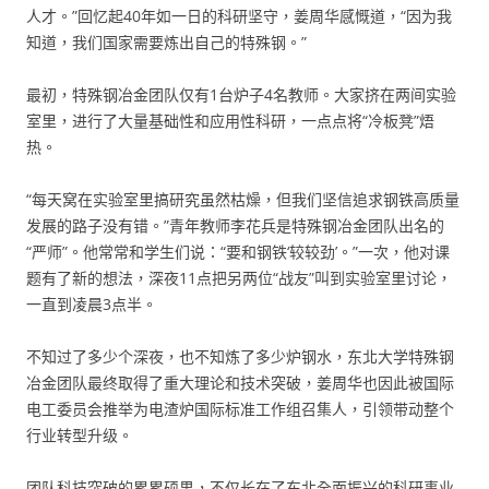
人才。”回忆起40年如一日的科研坚守，姜周华感慨道，“因为我
知道，我们国家需要炼出自己的特殊钢。”
最初，特殊钢冶金团队仅有1台炉子4名教师。大家挤在两间实验
室里，进行了大量基础性和应用性科研，一点点将“冷板凳”焐
热。
“每天窝在实验室里搞研究虽然枯燥，但我们坚信追求钢铁高质量
发展的路子没有错。”青年教师李花兵是特殊钢冶金团队出名的
“严师”。他常常和学生们说：“要和钢铁‘较较劲’。”一次，他对课
题有了新的想法，深夜11点把另两位“战友”叫到实验室里讨论，
一直到凌晨3点半。
不知过了多少个深夜，也不知炼了多少炉钢水，东北大学特殊钢
冶金团队最终取得了重大理论和技术突破，姜周华也因此被国际
电工委员会推举为电渣炉国际标准工作组召集人，引领带动整个
行业转型升级。
团队科技突破的累累硕果，不仅长在了东北全面振兴的科研事业