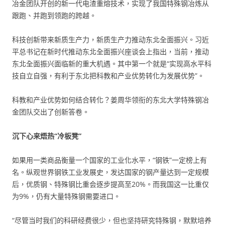
冶金团队开创的新一代电渣重熔技术，实现了我国特殊钢冶炼从
跟跑、并跑到领跑的跨越。
科技创新带来新质生产力，新质生产力推动东北全面振兴。习近
平总书记在新时代推动东北全面振兴座谈会上指出，当前，推动
东北全面振兴面临新的重大机遇。其中第一个就是“实现高水平科
技自立自强，有利于东北把科教和产业优势转化为发展优势”。
科教和产业优势如何结合转化？姜周华领衔的东北大学特殊钢冶
金团队交出了创新答卷。
沉下心来焐热“冷板凳”
如果用一类商品衡量一个国家的工业化水平，“钢铁”一定榜上有
名。纵观世界钢铁工业发展史，发达国家的钢产量达到一定规模
后，优质钢、特殊钢比重会逐步提高至20%。而我国这一比重仅
为9%，仍有大量特殊钢需要进口。
“尽管当时我们的科研经费很少，但也坚持研究特殊钢，默默培养