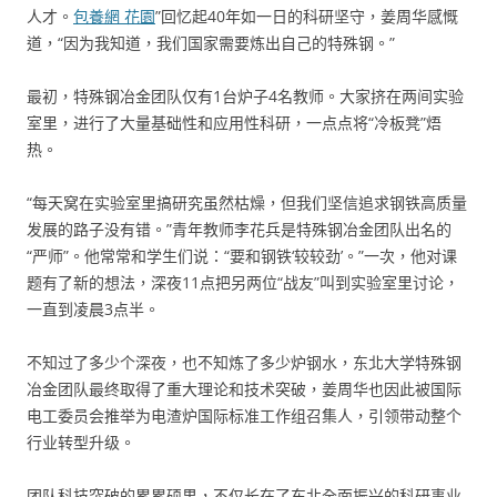
人才。
包養網 花園
”回忆起40年如一日的科研坚守，姜周华感慨
道，“因为我知道，我们国家需要炼出自己的特殊钢。”
最初，特殊钢冶金团队仅有1台炉子4名教师。大家挤在两间实验
室里，进行了大量基础性和应用性科研，一点点将“冷板凳”焐
热。
“每天窝在实验室里搞研究虽然枯燥，但我们坚信追求钢铁高质量
发展的路子没有错。”青年教师李花兵是特殊钢冶金团队出名的
“严师”。他常常和学生们说：“要和钢铁‘较较劲’。”一次，他对课
题有了新的想法，深夜11点把另两位“战友”叫到实验室里讨论，
一直到凌晨3点半。
不知过了多少个深夜，也不知炼了多少炉钢水，东北大学特殊钢
冶金团队最终取得了重大理论和技术突破，姜周华也因此被国际
电工委员会推举为电渣炉国际标准工作组召集人，引领带动整个
行业转型升级。
团队科技突破的累累硕果，不仅长在了东北全面振兴的科研事业