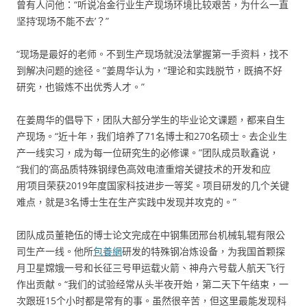
曾有人问他：“听说冶金行业生产现场环境比较艰苦，为什么一直
坚持‘现场不能不去’？”
“现场是最好的老师。不到生产现场就没法掌握第一手资料，找不
到解决问题的途径。”姜周华认为，“理论和实践脱节，既搞不好
研究，也锻炼不出优秀人才。”
在姜周华的倡导下，团队大部分学生的毕业论文课题，都来自生
产现场。“近十年，我们培养了71名博士和270名硕士。去企业生
产一线实习，成为每一位研究生的必修课。”团队成员耿鑫说，
“我们的‘高品质特殊钢绿色高效电渣重熔关键技术的开发和应
用’项目荣获2019年度国家科技进步一等奖。项目研发的几个关键
难点，就是3名博士生在生产实践中发现并攻克的。”
团队成员董艳伍的博士论文完成在中钢集团邢台机械轧辊有限公
司生产一线。他所
包養網
研发的特殊钢冶炼设备，为我国首颗探
月卫星嫦娥一号和长征三号甲运载火箭、神舟六号载人航天飞行
作出贡献。“我们的试验经常从头半夜开始，第二天下午结束，一
次跟班15个小时都是常有的事。虽然很辛苦，但这里最能发现科