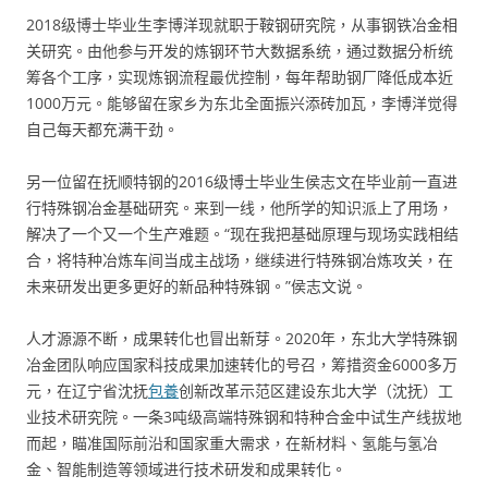
2018级博士毕业生李博洋现就职于鞍钢研究院，从事钢铁冶金相
关研究。由他参与开发的炼钢环节大数据系统，通过数据分析统
筹各个工序，实现炼钢流程最优控制，每年帮助钢厂降低成本近
1000万元。能够留在家乡为东北全面振兴添砖加瓦，李博洋觉得
自己每天都充满干劲。
另一位留在抚顺特钢的2016级博士毕业生侯志文在毕业前一直进
行特殊钢冶金基础研究。来到一线，他所学的知识派上了用场，
解决了一个又一个生产难题。“现在我把基础原理与现场实践相结
合，将特种冶炼车间当成主战场，继续进行特殊钢冶炼攻关，在
未来研发出更多更好的新品种特殊钢。”侯志文说。
人才源源不断，成果转化也冒出新芽。2020年，东北大学特殊钢
冶金团队响应国家科技成果加速转化的号召，筹措资金6000多万
元，在辽宁省沈抚
包養
创新改革示范区建设东北大学（沈抚）工
业技术研究院。一条3吨级高端特殊钢和特种合金中试生产线拔地
而起，瞄准国际前沿和国家重大需求，在新材料、氢能与氢冶
金、智能制造等领域进行技术研发和成果转化。