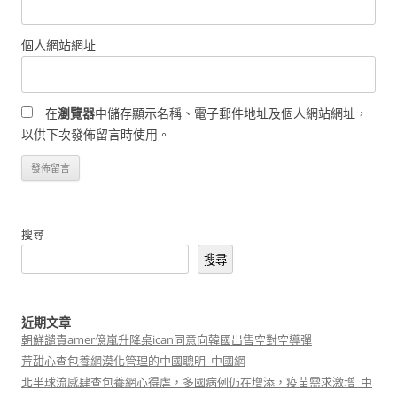
個人網站網址
在
瀏覽器
中儲存顯示名稱、電子郵件地址及個人網站網址，
以供下次發佈留言時使用。
搜尋
搜尋
近期文章
朝鮮譴責amer億嵐升降桌ican同意向韓國出售空對空導彈
荒甜心查包養網漠化管理的中國聰明_中國網
北半球流感肆查包養網心得虐，多國病例仍在增添，疫苗需求激增_中