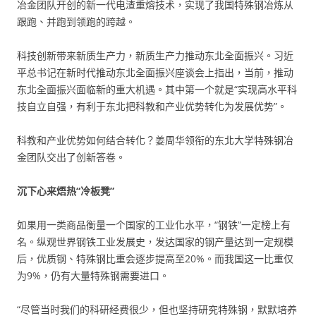
冶金团队开创的新一代电渣重熔技术，实现了我国特殊钢冶炼从
跟跑、并跑到领跑的跨越。
科技创新带来新质生产力，新质生产力推动东北全面振兴。习近
平总书记在新时代推动东北全面振兴座谈会上指出，当前，推动
东北全面振兴面临新的重大机遇。其中第一个就是“实现高水平科
技自立自强，有利于东北把科教和产业优势转化为发展优势”。
科教和产业优势如何结合转化？姜周华领衔的东北大学特殊钢冶
金团队交出了创新答卷。
沉下心来焐热“冷板凳”
如果用一类商品衡量一个国家的工业化水平，“钢铁”一定榜上有
名。纵观世界钢铁工业发展史，发达国家的钢产量达到一定规模
后，优质钢、特殊钢比重会逐步提高至20%。而我国这一比重仅
为9%，仍有大量特殊钢需要进口。
“尽管当时我们的科研经费很少，但也坚持研究特殊钢，默默培养