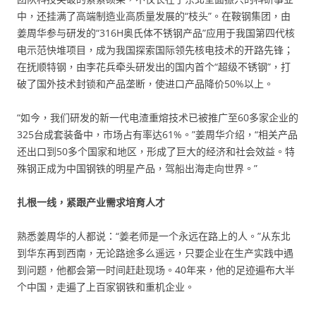
中，还挂满了高端制造业高质量发展的“枝头”。在鞍钢集团，由
姜周华参与研发的“316H奥氏体不锈钢产品”应用于我国第四代核
电示范快堆项目，成为我国探索国际领先核电技术的开路先锋；
在抚顺特钢，由李花兵牵头研发出的国内首个“超级不锈钢”，打
破了国外技术封锁和产品垄断，使进口产品降价50%以上。
“如今，我们研发的新一代电渣重熔技术已被推广至60多家企业的
325台成套装备中，市场占有率达61%。”姜周华介绍，“相关产品
还出口到50多个国家和地区，形成了巨大的经济和社会效益。特
殊钢正成为中国钢铁的明星产品，驾船出海走向世界。”
扎根一线，紧跟产业需求培育人才
熟悉姜周华的人都说：“姜老师是一个永远在路上的人。”从东北
到华东再到西南，无论路途多么遥远，只要企业在生产实践中遇
到问题，他都会第一时间赶赴现场。40年来，他的足迹遍布大半
个中国，走遍了上百家钢铁和重机企业。