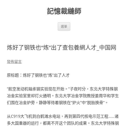
跳
至
記憶裁縫師
主
要
內
容
選單
炼好了钢铁也“炼”出了查包養網人才_中国网
發佈留言
原标题：炼好了钢铁也“炼”出了人才
“航空发动机轴承钢实验现在开始。”子夜时分，东北大学特殊钢
冶金实验室里却灯火通明。东北大学冶金学院教授姜周华和学生
们围在冶金炉旁，静静等待着钢铁在“炉火”中“脱胎换骨”。
从C919大飞机到白鹤滩水电站，再到第四代核电示范工程……诸
多大国重器的运行，都离不开这个团队的成果。东北大学特殊钢