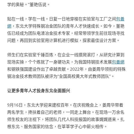
学的奥秘。”董艳伍说。
贴在一线，学在一线。日复一日地穿梭在实验室与工厂之间
包養
網
，东北大学特殊钢冶金团队的青年人才快速成长。如今，董艳
伍已经成为团队电渣冶金技术专家，经常带领学生前往现场寻找
问题，再回到实验室用计算机进行模拟，探索最佳设计方案。
师生们在实验室千锤百炼，在企业一线摸爬滚打，从研究计算到
现场实操，个个练就了一身硬功夫，为我国特钢技术发展
包養網
和钢铁强国建设作出了卓越贡献。2022年，由姜周华领衔的特殊
钢冶金技术教师团队被评为“全国高校黄大年式教师团队”。
让更多青年人才投身东北全面振兴
9月16日，东北大学迎来建校百年。在庆祝晚会上，姜周华带着
两名学生，搀扶着自己的老师，一同走上舞台。在现场一万余名
师生校友的注视下，将团队几代人科技报国的故事娓娓道来。扎
根东北、服务国家的信念，在莘莘学子心中薪火相传。