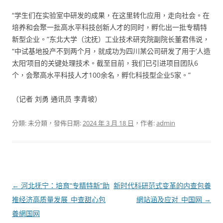
“学生们在实验室中研发的成果，在这里转化应用，走向社会。在
培养和会聚一批高水平科技创新人才的同时，孵化出一批专精特
新型企业。”东北大学（沈抚）工业技术研究院副院长董君伟说，
“中试基地投产不到两个月，就成功为四川某公司研发了用于‘人造
太阳’项目的关键处理技术。截至目前，我们已引进项目团队6
个，会聚高水平科技人才100余名，孵化科技型企业5家。”
（记者 刘勇 通讯员 李青坡）
分類: 未分類，發佈日期:
2024 年 3 月 18 日
，作者:
admin
文
←
河北抚宁：培育“专精特新”助
新时代科研范式变革的内查包養
章
推经济高质量发展_中查甜心包
網站涵及应对_中国网
→
導
養網国网