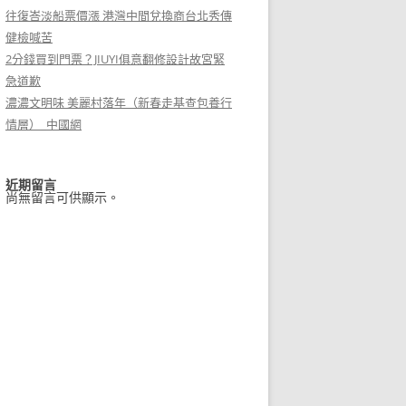
往復峇淡船票價漲 港灣中間兌換商台北秀傳
健檢喊苦
2分錢買到門票？JIUYI俱意翻修設計故宮緊
急道歉
濃濃文明味 美麗村落年（新春走基查包養行
情層）_中國網
近期留言
尚無留言可供顯示。