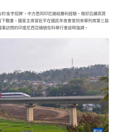
配合的‘金字招牌’，中方愿同印尼總結勝利經驗，做好后續高質
7日下戰書，國家主席習近平在國民年夜會堂同來華列席第三屆
行國事訪問的印度尼西亞總統佐科舉行會談時強調。