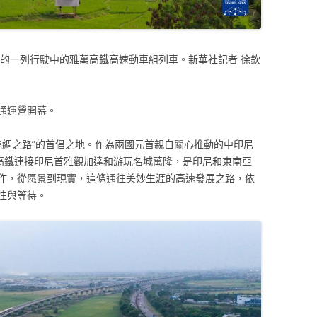
攝的一列行駛中的雅萬高鐵高速動車組列車。新華社記者 徐欽
通運營開幕。
絲綢之路”的首倡之地。作為兩國元首親自關心推動的中印尼
萬高鐵連接印尼首雅觀加達和游玩名城萬隆，是印尼和東南亞
作，從愿景到現實，這條通往美妙生涯的高速發展之路，依
往與等待。