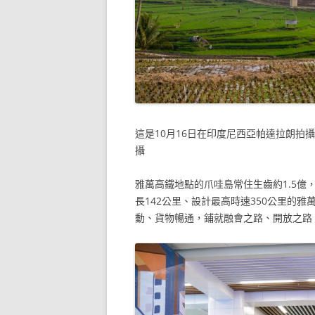
這是10月16日在印度尼西亞帕達拉朗拍
攝
雅萬高鐵地點的爪哇島常住生齒約1.5
長142公里、設計最高時速350公里的
動、貨物暢通，鋪就融會之路、開放之路