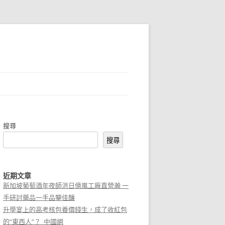
搜尋
搜尋
近期文章
新加坡葡萄酒年夜師洪日億嵐工廠直營瀚 一
手研討藥品一手品鑒佳釀
升學宴上的高考核包養價錢生，成了收紅包
的“東西人”？_中國網