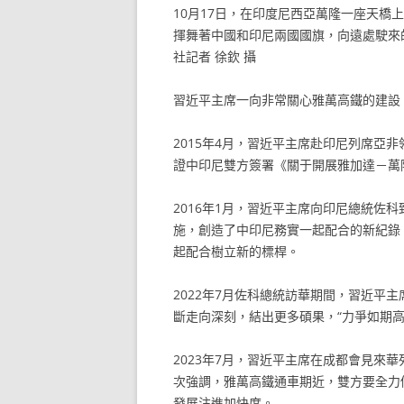
10月17日，在印度尼西亞萬隆一座天
揮舞著中國和印尼兩國國旗，向遠處駛來
社記者 徐欽 攝
習近平主席一向非常關心雅萬高鐵的建設
2015年4月，習近平主席赴印尼列席亞
證中印尼雙方簽署《關于開展雅加達－萬
2016年1月，習近平主席向印尼總統佐
施，創造了中印尼務實一起配合的新紀錄
起配合樹立新的標桿。
2022年7月佐科總統訪華期間，習近平
斷走向深刻，結出更多碩果，“力爭如期高
2023年7月，習近平主席在成都會見來
次強調，雅萬高鐵通車期近，雙方要全力
發展注進加快度。