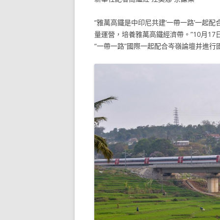
“雅萬高鐵是中印尼共建‘一帶一路’一起
量運營，培養雅萬高鐵經濟帶。”10月1
“一帶一路”國際一起配合岑嶺論壇并進