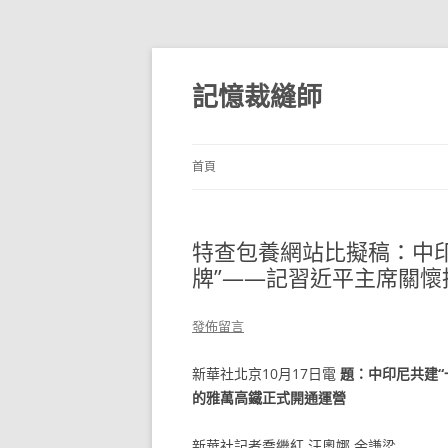
跳
至
主
記憶裁縫師
要
內
容
首頁
特查包養網站比擬稿：中印
牌”——記習近平主席關懷
發佈留言
新華社北京10月17日電
題：中印尼共建“
的雅萬高鐵正式開通運營
新華社記者喬繼紅 汪奧娜 余謙梁