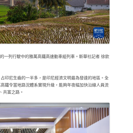
攝的一列行駛中的雅萬高鐵高速動車組列車。新華社記者 徐欽
億，占印尼生齒的一半多，是印尼經濟文明最為發達的地區。全
雅萬高鐵令當地路況體系實現升級，能夠年夜幅加快沿線人員流
、共富之路。