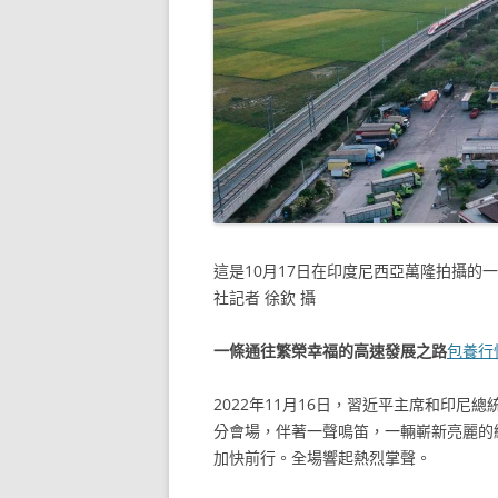
這是10月17日在印度尼西亞萬隆拍攝
社記者 徐欽 攝
一條通往繁榮幸福的高速發展之路
包養行
2022年11月16日，習近平主席和印
分會場，伴著一聲鳴笛，一輛嶄新亮麗的
加快前行。全場響起熱烈掌聲。