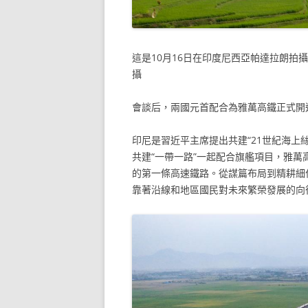
這是10月16日在印度尼西亞帕達拉朗拍
攝
會談后，兩國元首配合為雅萬高鐵正式開
印尼是習近平主席提出共建“21世紀海上
共建“一帶一路”一起配合旗艦項目，雅
的第一條高速鐵路。從謀篇布局到精耕細
靠著沿線和地區國民對未來繁榮發展的向