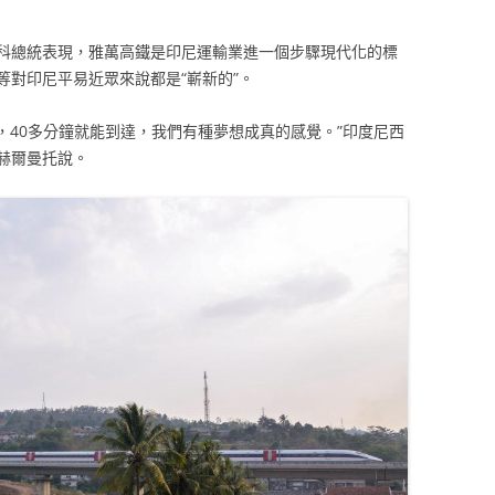
。佐科總統表現，雅萬高鐵是印尼運輸業進一個步驟現代化的標
等對印尼平易近眾來說都是“嶄新的”。
，40多分鐘就能到達，我們有種夢想成真的感覺。”印度尼西
赫爾曼托說。