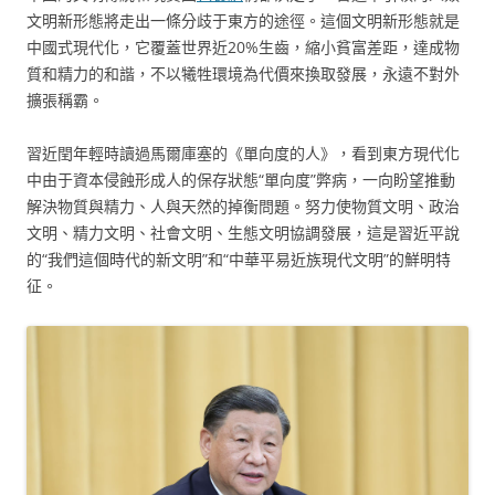
文明新形態將走出一條分歧于東方的途徑。這個文明新形態就是
中國式現代化，它覆蓋世界近20%生齒，縮小貧富差距，達成物
質和精力的和諧，不以犧牲環境為代價來換取發展，永遠不對外
擴張稱霸。
習近閏年輕時讀過馬爾庫塞的《單向度的人》，看到東方現代化
中由于資本侵蝕形成人的保存狀態“單向度”弊病，一向盼望推動
解決物質與精力、人與天然的掉衡問題。努力使物質文明、政治
文明、精力文明、社會文明、生態文明協調發展，這是習近平說
的“我們這個時代的新文明”和“中華平易近族現代文明”的鮮明特
征。