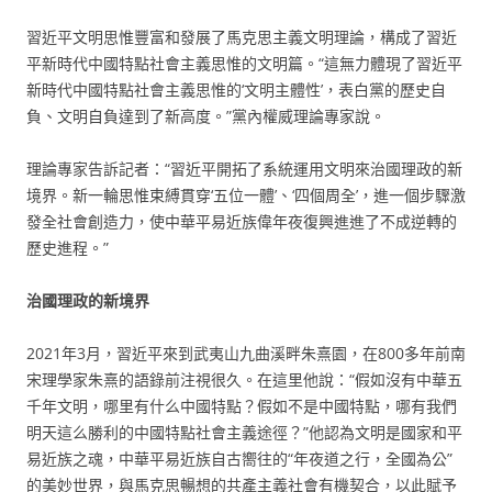
習近平文明思惟豐富和發展了馬克思主義文明理論，構成了習近
平新時代中國特點社會主義思惟的文明篇。“這無力體現了習近平
新時代中國特點社會主義思惟的‘文明主體性’，表白黨的歷史自
負、文明自負達到了新高度。”黨內權威理論專家說。
理論專家告訴記者：“習近平開拓了系統運用文明來治國理政的新
境界。新一輪思惟束縛貫穿‘五位一體’、‘四個周全’，進一個步驟激
發全社會創造力，使中華平易近族偉年夜復興進進了不成逆轉的
歷史進程。”
治國理政的新境界
2021年3月，習近平來到武夷山九曲溪畔朱熹園，在800多年前南
宋理學家朱熹的語錄前注視很久。在這里他說：“假如沒有中華五
千年文明，哪里有什么中國特點？假如不是中國特點，哪有我們
明天這么勝利的中國特點社會主義途徑？”他認為文明是國家和平
易近族之魂，中華平易近族自古嚮往的“年夜道之行，全國為公”
的美妙世界，與馬克思暢想的共產主義社會有機契合，以此賦予