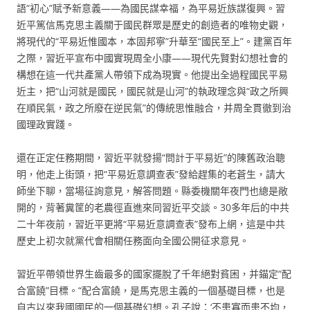
語“初心”賦予新意義——為國民謀幸福，為平易近族謀復興。習
近平篤信馬克思主義關于國民群眾是歷史的創造者的唯物史觀，
將現代的“平易近惟國本，本固邦寧”升華至“國民至上”。建黨百年
之際，習近平宣布中國實現周全小康——現代先賢對幻想社會的
構想在這一代共產黨人帶領下成為現實。他提出全過程國民平易
近主，把“山河就是國民，國民就是山河”的執政理念與“政之所興
在順民氣，政之所廢在逆民氣”的傳統思惟融合，并周全貫徹到治
國理政實踐。
還在正定任務期間，習近平就發揚“問計于平易近”的陳舊政治聰
明，他走上街頭，把“平易近意調查表”發給趕集的老蒼生，請大
師坐下聊，當場征詢意見，解答問題。縣委機關年夜門也總是敞
開的，背著糞筐的老農徑直進來同習近平交談。30多年后的中共
二十年夜前，習近平更將“平易近意調查表”發布上網，這是中共
歷史上初次就黨代會相關任務面向全國公開征求意見。
習近平帶領世界生齒最多的國家擺脫了千年絕對貧困，并錨定“配
合富饒”目標。“配合富饒，是馬克思主義的一個基礎目標，也是
自古以來我國國民的一個基礎幻想。孔子說：‘不患寡而患不均，