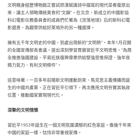
文明親身經歷博物館正嘗試把漢賦唐詩中描寫的現代菜肴復原出
來，讓主人領略傳統美食的“文韻”。在北京，新成立的中國影協
科幻電影任務委員會的成員們忙著為《流落地球》后的新科幻電
影選景，為觀眾供給好萊塢外的另一種選擇。
擁有五千年文明史的中國，到處出現新的“文明熱”。本年1月召開
的全國宣傳部長會議，提出深刻學習貫徹習近平文明思惟，“為周
全推進強國建設、平易近族復興偉業供給堅強思惟保證、強年夜
精力氣力、有利文明條件”。
這意味著，一百多年前隨新文明運動到來、馬克思主義傳播而誕
生的中國共產黨，正在習近平引領下，再次應用文明夯實其執政
位置，推動國家實現現代化。
深摯的文明情懷
習近平1953年誕生在一個文明氛圍濃郁的紅色家庭。像幾千年來
中國的家庭一樣，怙恃非常重視家傳。