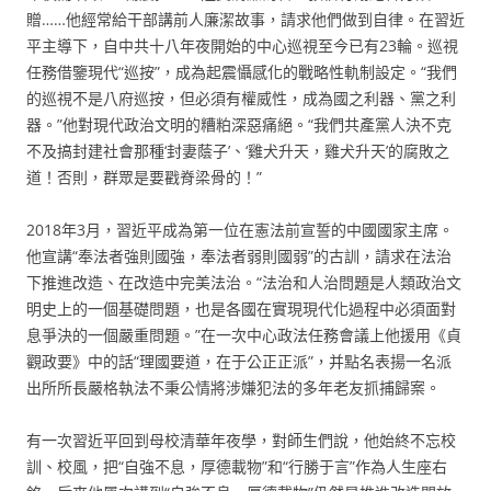
贈……他經常給干部講前人廉潔故事，請求他們做到自律。在習近
平主導下，自中共十八年夜開始的中心巡視至今已有23輪。巡視
任務借鑒現代“巡按”，成為起震懾感化的戰略性軌制設定。“我們
的巡視不是八府巡按，但必須有權威性，成為國之利器、黨之利
器。”他對現代政治文明的糟粕深惡痛絕。“我們共產黨人決不克
不及搞封建社會那種‘封妻蔭子’、‘雞犬升天，雞犬升天’的腐敗之
道！否則，群眾是要戳脊梁骨的！”
2018年3月，習近平成為第一位在憲法前宣誓的中國國家主席。
他宣講“奉法者強則國強，奉法者弱則國弱”的古訓，請求在法治
下推進改造、在改造中完美法治。“法治和人治問題是人類政治文
明史上的一個基礎問題，也是各國在實現現代化過程中必須面對
息爭決的一個嚴重問題。”在一次中心政法任務會議上他援用《貞
觀政要》中的話“理國要道，在于公正正派”，并點名表揚一名派
出所所長嚴格執法不秉公情將涉嫌犯法的多年老友抓捕歸案。
有一次習近平回到母校清華年夜學，對師生們說，他始終不忘校
訓、校風，把“自強不息，厚德載物”和“行勝于言”作為人生座右