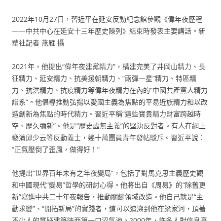
2022年10月27日，習近平在延安反動紀念館參觀《偉年夜歷程
——中共中心在延安十三年歷史陳列》結束時發表主要講話。新
華社記者 燕雁 攝
2021年，他提出“偉年夜建黨精力”，構建完美了井岡山精力、長
征精力、延安精力、抗美援朝精力、“兩彈一星”精力、特區精
力、抗洪精力、抗疫精力等偉年夜精力在內的“中國共產黨人精力
譜系”。他倡導推動弘揚以愛國主義為焦點的平易近族精力和以改
造創新為焦點的時代精力。習近平稱“這些寶貴精力財富跨越時
空、歷久彌新”。他是“歷史虛無主義”的堅決反對者。有人在網上
褻瀆邱少云等反動義士，幾十萬團員青年發帖駁斥。習近平說：
“正氣壓倒了歪風，做得好！”
他提出“世界百年未有之年夜變局”，包括了對馬克思主義歷史觀
和中國現代“變易”哲學的研討心得。他將出自《周易》的“除舊更
新”寫進中共二十年夜報告，推動關鍵領域改造。他自己就是“主
動求變”、“開拓新局”的實踐者，這可以追溯到他在梁家河，頂著
不少人的質疑建築陜西第一口沼氣池。2000年，許多人對信息高