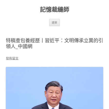
跳
至
記憶裁縫師
主
要
內
容
選單
特稿查包養經歷丨習近平：文明傳承立異的引
領人_中國網
發佈留言