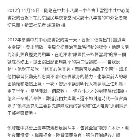
2012年11月15日，剛剛在中共十八屆一中全會上當選中共中心總
書記的習近平在北京國民年夜會堂同采訪十八年夜的中外記者親
切見面。新華社記者 謝環馳 攝
2012年當選中共中心總書記的第一天，習近平便提出“打鐵還需
本身硬”，發出開啟一場周全從嚴治黨戰略行動的號令。他屢次講
到治亂興衰歷史周期率，在毛澤東“讓國民來監督當局”的第一個
謎底基礎上，提出跳出歷史周期率的第二個謎底——“自我反
動”。他對干部說，“修其心治其身，而后可以為政于全國”，請求
他們學習反動先烈忠貞不渝和無畏獻身的精力，也學習前人的報
國情懷和浩然正氣。一次，習近平講到明代人馮夢龍上任知縣，
走了半年。“當時我就一個感歎，一個八斗之才的封建時代知縣，
怎么千辛萬苦都往，難道我們共產黨人還不如封建時代一個官員
嗎？”他將馬克思主義對先鋒隊成員的請求和“任人唯賢”原則納進
干部考察標準。
他發起中共史上最年夜規模反腐斗爭，告誡全黨“蠹眾而木折，隙
年夜而墻壞”。楊震拒金、陸贄清廉為官、張伯行謝絕各方饋