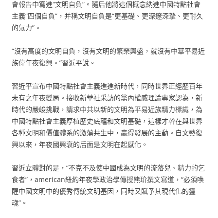
會報告中寫進“文明自負”。隨后他將這個概念納進中國特點社會
主義“四個自負”，并稱文明自負是“更基礎、更深邃深摯、更耐久
的氣力”。
“沒有高度的文明自負，沒有文明的繁榮興盛，就沒有中華平易近
族偉年夜復興。”習近平說。
習近平宣布中國特點社會主義進進新時代，同時世界正經歷百年
未有之年夜變局。接收新華社采訪的黨內權威理論專家認為，新
時代的嚴峻挑戰，請求中共以新的文明為平易近族精力標識，為
中國特點社會主義厚植歷史底蘊和文明基礎，這樣才幹在與世界
各種文明和價值體系的激蕩共生中，贏得發展的主動。自文藝復
興以來，年夜國興衰的后面是文明在起感化。
習近立體對的是，“不克不及使中國成為文明的流落兒、精力的乞
食者”，american紐約年夜學政治學傳授熊玠撰文寫道，“必須喚
醒中國文明中的優秀傳統文明基因，同時又賦予其現代化的靈
魂”。