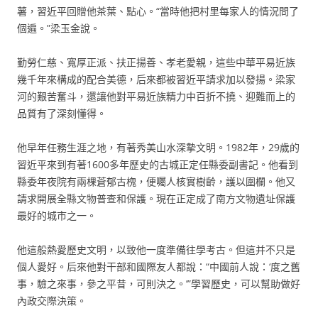
薯，習近平回贈他茶葉、點心。“當時他把村里每家人的情況問了
個遍。”梁玉金說。
勤勞仁慈、寬厚正派、扶正揚善、孝老愛親，這些中華平易近族
幾千年來構成的配合美德，后來都被習近平請求加以發揚。梁家
河的艱苦奮斗，還讓他對平易近族精力中百折不撓、迎難而上的
品質有了深刻懂得。
他早年任務生涯之地，有著秀美山水深摯文明。1982年，29歲的
習近平來到有著1600多年歷史的古城正定任縣委副書記。他看到
縣委年夜院有兩棵蒼郁古槐，便囑人核實樹齡，護以圍欄。他又
請求開展全縣文物普查和保護。現在正定成了南方文物遺址保護
最好的城市之一。
他這般熱愛歷史文明，以致他一度準備往學考古。但這并不只是
個人愛好。后來他對干部和國際友人都說：“中國前人說：‘度之舊
事，驗之來事，參之平昔，可則決之。’”學習歷史，可以幫助做好
內政交際決策。