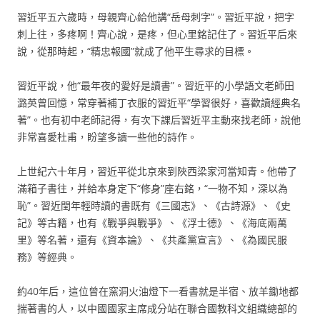
習近平五六歲時，母親齊心給他講“岳母刺字”。習近平說，把字
刺上往，多疼啊！齊心說，是疼，但心里銘記住了。習近平后來
說，從那時起，“精忠報國”就成了他平生尋求的目標。
習近平說，他“最年夜的愛好是讀書”。習近平的小學語文老師田
潞英曾回憶，常穿著補丁衣服的習近平“學習很好，喜歡讀經典名
著”。也有初中老師記得，有次下課后習近平主動來找老師，說他
非常喜愛杜甫，盼望多讀一些他的詩作。
上世紀六十年月，習近平從北京來到陜西梁家河當知青。他帶了
滿箱子書往，并給本身定下“修身”座右銘，“一物不知，深以為
恥”。習近閏年輕時讀的書既有《三國志》、《古詩源》、《史
記》等古籍，也有《戰爭與戰爭》、《浮士德》、《海底兩萬
里》等名著，還有《資本論》、《共產黨宣言》、《為國民服
務》等經典。
約40年后，這位曾在窯洞火油燈下一看書就是半宿、放羊鋤地都
揣著書的人，以中國國家主席成分站在聯合國教科文組織總部的