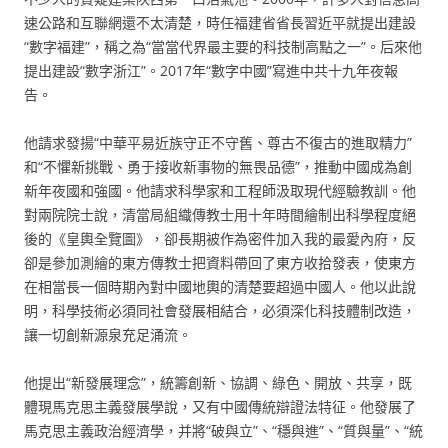
速公路和互聯網還不太清楚，時任福建省省長習近平就提出建設
“數字福建”，稱之為“當當代界最主要的科技制高點之一”。后來他
提出建設“數字浙江”。2017年“數字中國”寫進中共十九年夜報
告。
他請求發揚“中華平易近族守正不守舊、尊古不復古的進取精力”
和“不懼新挑戰、勇于接收新事物的無畏品德”，推動中國成為創
新年夜國和強國。他請求科學家和工程師汲取現代經驗教訓。他
對兩院院士說，清當局組織傳教士用十年時間繪制出科學程度絕
後的《皇輿全覽圖》，卻長期被作為密件加入我的最愛內府，反
卻是參加測繪的東方傳教士把資料帶回了東方收拾發表，使東方
在相當長一個時期內對中國地輿的清楚要超過中國人。他以此說
明，科學技術必須同社會發展相結合，必須深化科技體制改造，
讓一切創新源泉充足涌流。
他提出“新發展理念”，統籌創新、協調、綠色、開放、共享，既
體現馬克思主義發展學說，又有中國傳統辯證法特征。他發展了
馬克思主義政治經濟學，并將“破與立”、“穩與進”、“質與量”、“統