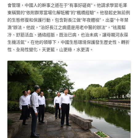
會管理，中國人的幹事之道在于“有事好磋商”。他請求學習毛澤
東稱贊的“依附群眾當場化解牴觸”的“楓橋經驗”。他發起史無前例
的生態修復和保護行動，包含對長江做“年夜體檢”，出臺“十年禁
漁”辦法。他說，“治好長江之病還是用老中醫的辦法”，“祛風驅
冷、舒筋活血、通絡經脈，既治已病，也治未病，讓母親河永葆
生機活氣”。在他的領導下，中國生態環境保護發生歷史性、轉折
性、全局性變化，天更藍，山更綠，水更清。