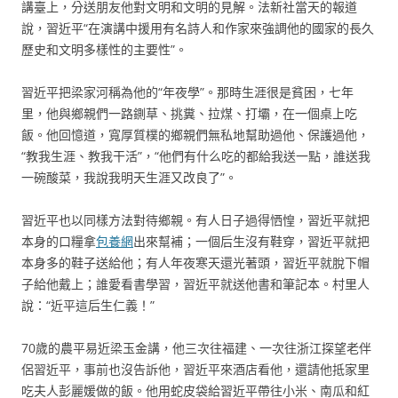
講臺上，分送朋友他對文明和文明的見解。法新社當天的報道
說，習近平“在演講中援用有名詩人和作家來強調他的國家的長久
歷史和文明多樣性的主要性”。
習近平把梁家河稱為他的“年夜學”。那時生涯很是貧困，七年
里，他與鄉親們一路鍘草、挑糞、拉煤、打壩，在一個桌上吃
飯。他回憶道，寬厚質樸的鄉親們無私地幫助過他、保護過他，
“教我生涯、教我干活”，“他們有什么吃的都給我送一點，誰送我
一碗酸菜，我說我明天生涯又改良了”。
習近平也以同樣方法對待鄉親。有人日子過得恓惶，習近平就把
本身的口糧拿
包養網
出來幫補；一個后生沒有鞋穿，習近平就把
本身多的鞋子送給他；有人年夜寒天還光著頭，習近平就脫下帽
子給他戴上；誰愛看書學習，習近平就送他書和筆記本。村里人
說：“近平這后生仁義！”
70歲的農平易近梁玉金講，他三次往福建、一次往浙江探望老伴
侶習近平，事前也沒告訴他，習近平來酒店看他，還請他抵家里
吃夫人彭麗媛做的飯。他用蛇皮袋給習近平帶往小米、南瓜和紅