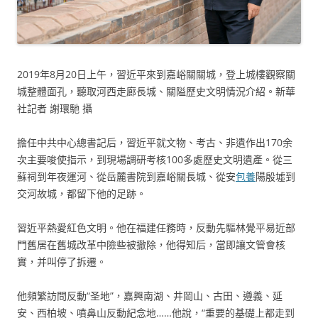
2019年8月20日上午，習近平來到嘉峪關關城，登上城樓觀察關
城整體面孔，聽取河西走廊長城、關隘歷史文明情況介紹。新華
社記者 謝環馳 攝
擔任中共中心總書記后，習近平就文物、考古、非遺作出170余
次主要唆使指示，到現場調研考核100多處歷史文明遺產。從三
蘇祠到年夜運河、從岳麓書院到嘉峪關長城、從安
包養
陽殷墟到
交河故城，都留下他的足跡。
習近平熱愛紅色文明。他在福建任務時，反動先驅林覺平易近部
門舊居在舊城改革中險些被撤除，他得知后，當即讓文管會核
實，并叫停了拆遷。
他頻繁訪問反動“圣地”，嘉興南湖、井岡山、古田、遵義、延
安、西柏坡、噴鼻山反動紀念地……他說，“重要的基礎上都走到