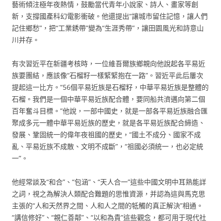
藝術傾注極年夜熱情，鼓勵當代青年小說家、詩人、畫家等創
新，支撐國產科幻電影衝破。他還提出“讓城市留住記憶，讓人們
記住鄉愁”，把“工業銹帶”變為“生涯秀帶”，讓田園風光和詩意山
川并存。
有次習近平在新疆考核時，一位維吾爾族鄉親向他說起各平易近
族要團結，應該像“石榴籽一樣緊緊抱在一路”。習近平此后屢次
提起這一比方。“56個平易近族是石榴籽，中華平易近族是整體的
石榴。我們是一個中華平易近族配合體，要同船共濟邁向第二個
百年奮斗目標。”他說，一部中國史，就是一部各平易近族融合匯
聚成多元一體中華平易近族的歷史，就是各平易近族配合締造、
發展、鞏固統一的偉年夜祖國的歷史，“國土不成分、國家不成
亂、平易近族不成散、文明不成斷”，“祖國必須統一，也必定統
一”。
他經常談及“和合”、“包涵”、“天人合一”這些中國文明中耳熟能詳
之詞，視之為解決人類配合難題的思惟資源，并認為這與馬克思
主張的“人和天然界之間、人和人之間的牴觸的真正解決”相通。
“講信修好”、“親仁善鄰”、“以和為貴”這些觀念，都可用于現代社