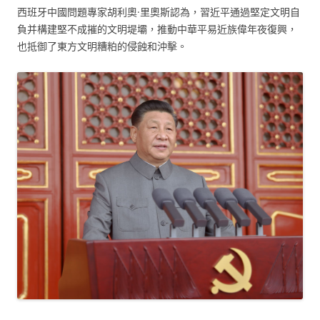
西班牙中國問題專家胡利奧·里奧斯認為，習近平通過堅定文明自
負并構建堅不成摧的文明堤壩，推動中華平易近族偉年夜復興，
也抵御了東方文明糟粕的侵蝕和沖擊。