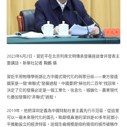
2023年6月2日，習近平在北京列席文明傳承發展座談會并發表主
要講話。新華社記者 鞠鵬 攝
習近平用物理學術語比方中國式現代化的與眾分歧——東方發達
國家是一個“串聯式”發展過程。中國要把“掉往的二百年”找回來，
決定了它的發展必定是一個工業化、信息化、城鎮化、農業現代
化疊加發展的“并聯式”過程。
2019年，他把深圳定義為中國特點社會主義先行示范區，從這里
可以一窺未來現代化的面孔。毗鄰噴鼻港的深圳是40多年前鄧小
平推動設立的經濟特區。這個生齒規模是紐約兩倍的城市被稱作