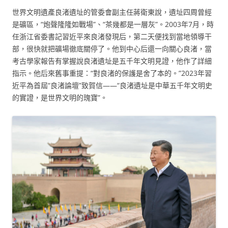
世界文明遺產良渚遺址的管委會副主任蔣衛東說，遺址四周曾經
是礦區，“炮聲隆隆如戰場”、“茶幾都是一層灰”。2003年7月，時
任浙江省委書記習近平來良渚發現后，第二天便找到當地領導干
部，很快就把礦場徹底關停了。他到中心后還一向關心良渚，當
考古學家報告有掌握說良渚遺址是五千年文明見證，他作了詳細
指示。他后來舊事重提：“對良渚的保護是舍了本的。”2023年習
近平為首屆“良渚論壇”致賀信——“良渚遺址是中華五千年文明史
的實證，是世界文明的瑰寶”。