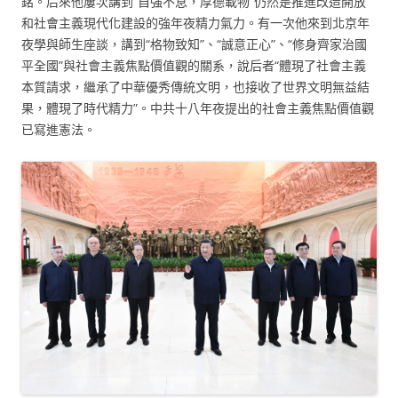
銘。后來他屢次講到“自強不息，厚德載物”仍然是推進改造開放
和社會主義現代化建設的強年夜精力氣力。有一次他來到北京年
夜學與師生座談，講到“格物致知”、“誠意正心”、“修身齊家治國
平全國”與社會主義焦點價值觀的關系，說后者“體現了社會主義
本質請求，繼承了中華優秀傳統文明，也接收了世界文明無益結
果，體現了時代精力”。中共十八年夜提出的社會主義焦點價值觀
已寫進憲法。