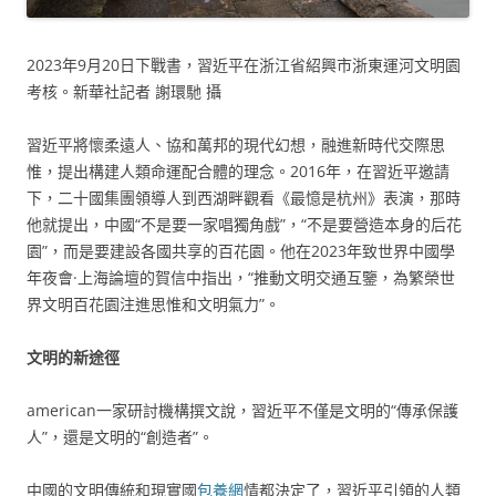
2023年9月20日下戰書，習近平在浙江省紹興市浙東運河文明園
考核。新華社記者 謝環馳 攝
習近平將懷柔遠人、協和萬邦的現代幻想，融進新時代交際思
惟，提出構建人類命運配合體的理念。2016年，在習近平邀請
下，二十國集團領導人到西湖畔觀看《最憶是杭州》表演，那時
他就提出，中國“不是要一家唱獨角戲”，“不是要營造本身的后花
園”，而是要建設各國共享的百花園。他在2023年致世界中國學
年夜會·上海論壇的賀信中指出，“推動文明交通互鑒，為繁榮世
界文明百花園注進思惟和文明氣力”。
文明的新途徑
american一家研討機構撰文說，習近平不僅是文明的“傳承保護
人”，還是文明的“創造者”。
中國的文明傳統和現實國
包養網
情都決定了，習近平引領的人類