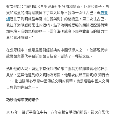
有次他說：“海明威《白叟與海》對狂風和暴雨、巨浪和劃子、白
叟和鯊魚的描寫給我留下了深入印象。我第一次往古巴，專
包養
網
程往了海明威當年寫《白叟與海》的棧橋邊。第二次往古巴，
我往了海明威經常往的酒吧，點了海明威愛喝的朗姆酒配薄荷葉
加冰塊。我想親身經歷一下當年海明威寫下那些故事時的精力世
界和實地氛圍。”
在公眾眼中，他是最善引經據典的中國領導人之一。他將現代掌
故警語與當代平易近間語言結合，創造了一種新文風。
熟知他的人說，習近平有強烈的幻想主義精力和腳踏實地的幹事
風格，這與他遭到的文明陶冶有關。他屢次說起王陽明的“知行合
一”，指出陽明心學是中國傳統文明的精華，也是增強中國人文明
自負的切進點之一。
巧妙而偉年夜的結合
2012年，習近平擔任中共十八年夜報告草擬組組長，初次在黨代