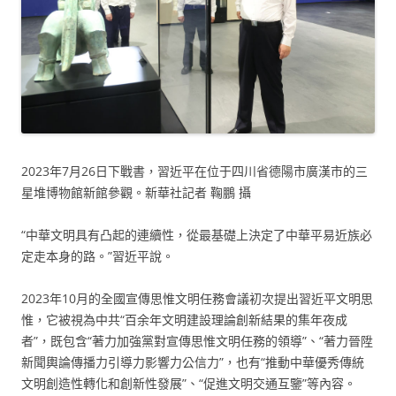
2023年7月26日下戰書，習近平在位于四川省德陽市廣漢市的三
星堆博物館新館參觀。新華社記者 鞠鵬 攝
“中華文明具有凸起的連續性，從最基礎上決定了中華平易近族必
定走本身的路。”習近平說。
2023年10月的全國宣傳思惟文明任務會議初次提出習近平文明思
惟，它被視為中共“百余年文明建設理論創新結果的集年夜成
者”，既包含“著力加強黨對宣傳思惟文明任務的領導”、“著力晉陞
新聞輿論傳播力引導力影響力公信力”，也有“推動中華優秀傳統
文明創造性轉化和創新性發展”、“促進文明交通互鑒”等內容。