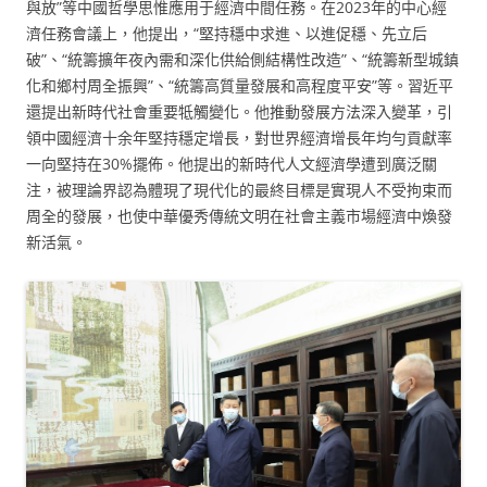
與放”等中國哲學思惟應用于經濟中間任務。在2023年的中心經
濟任務會議上，他提出，“堅持穩中求進、以進促穩、先立后
破”、“統籌擴年夜內需和深化供給側結構性改造”、“統籌新型城鎮
化和鄉村周全振興”、“統籌高質量發展和高程度平安”等。習近平
還提出新時代社會重要牴觸變化。他推動發展方法深入變革，引
領中國經濟十余年堅持穩定增長，對世界經濟增長年均勻貢獻率
一向堅持在30%擺佈。他提出的新時代人文經濟學遭到廣泛關
注，被理論界認為體現了現代化的最終目標是實現人不受拘束而
周全的發展，也使中華優秀傳統文明在社會主義市場經濟中煥發
新活氣。