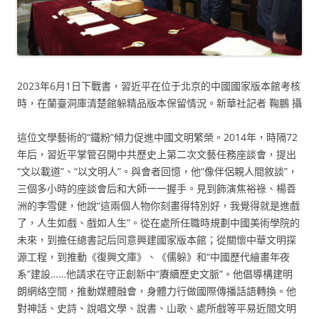
2023年6月1日下戰書，習近平在位于北京的中國國家版本館考核
時，在蘭臺洞庫清楚館躲精品版本保留情況。新華社記者 鞠鵬 攝
這位文學藝術的“鐵粉”傾力促進中國文明繁榮。2014年，時隔72
年后，習近平掌管召開中共歷史上第二次文藝任務座談會，提出
“文以載道”、“以文明人”。與會者回憶，他“像伴侶親人間敘談”，
三個多小時的座談會后和大師一一握手。見到飾演焦裕祿、楊善
洲的李雪健，他說“這兩個人物你刻畫得特別好，我覺得就是進戲
了，人生如戲、戲如人生”。從在處所任職時規劃中國美術學院的
未來，到擔任總書記后同意興建國家版本館；從關懷中華文明探
源工程，到推動《復興文庫》、《儒躲》和“中國歷代繪畫年夜
系”建設……他請求在守正創新中“賡續歷史文脈”。他倡導構建明
朗網絡空間，推動媒體融會，身體力行做國際傳播話語轉換。他
對神話、史詩、說唱文學、說書、山歌、處所戲等平易近間文明