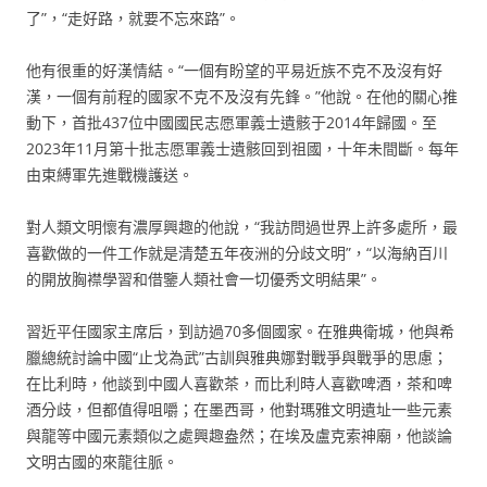
了”，“走好路，就要不忘來路”。
他有很重的好漢情結。“一個有盼望的平易近族不克不及沒有好
漢，一個有前程的國家不克不及沒有先鋒。”他說。在他的關心推
動下，首批437位中國國民志愿軍義士遺骸于2014年歸國。至
2023年11月第十批志愿軍義士遺骸回到祖國，十年未間斷。每年
由束縛軍先進戰機護送。
對人類文明懷有濃厚興趣的他說，“我訪問過世界上許多處所，最
喜歡做的一件工作就是清楚五年夜洲的分歧文明”，“以海納百川
的開放胸襟學習和借鑒人類社會一切優秀文明結果”。
習近平任國家主席后，到訪過70多個國家。在雅典衛城，他與希
臘總統討論中國“止戈為武”古訓與雅典娜對戰爭與戰爭的思慮；
在比利時，他談到中國人喜歡茶，而比利時人喜歡啤酒，茶和啤
酒分歧，但都值得咀嚼；在墨西哥，他對瑪雅文明遺址一些元素
與龍等中國元素類似之處興趣盎然；在埃及盧克索神廟，他談論
文明古國的來龍往脈。