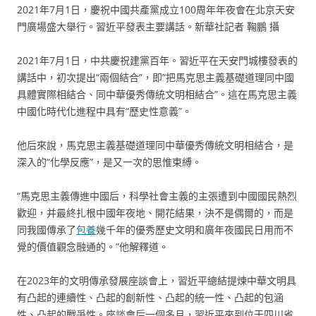
2021年7月1日，慶祝中國共產黨成立100周年年夜會在北京天安
門廣場盛大舉行。習近平發表主要講話。新華社記者 鞠鵬 攝
2021年7月1日，中共慶祝建黨百年。習近平在天安門城樓發表的
講話中，初次提出“兩個結合”，即“把馬克思主義基礎道理同中國
具體實際相結合、同中華優秀傳統文明相結合”。這在馬克思主義
中國化時代化進程中具有“歷史性意義”。
他后來說，馬克思主義基礎道理同中華優秀傳統文明相結合，是
深入的“化學反應”，是又一次的思惟束縛。
“馬克思主義傳進中國后，科學社會主義的主張遭到中國國民熱烈
歡迎，并最終扎根中國年夜地、開花結果，決不是偶爾的，而是
同我國傳承了
包養
幾千年的優秀歷史文明和廣年夜國民日用而不
覺的價值觀念融通的。”他解釋道。
在2023年的文明傳承發展座談會上，習近平總結提煉中華文明具
有凸起的連續性、凸起的創新性、凸起的統一性、凸起的包涵
性、凸起的戰爭性。座談會后一個多月，習近平來到位于四川省