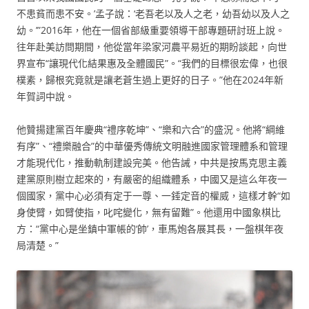
不患貧而患不安。’孟子說：‘老吾老以及人之老，幼吾幼以及人之
幼。’”2016年，他在一個省部級重要領導干部專題研討班上說。
往年赴美訪問期間，他從當年梁家河農平易近的期盼談起，向世
界宣布“讓現代化結果惠及全體國民”。“我們的目標很宏偉，也很
樸素，歸根究竟就是讓老蒼生過上更好的日子。”他在2024年新
年賀詞中說。
他贊揚建黨百年慶典“禮序乾坤”、“樂和六合”的盛況。他將“綱維
有序”、“禮樂融合”的中華優秀傳統文明融進國家管理體系和管理
才能現代化，推動軌制建設完美。他告誡，中共是按馬克思主義
建黨原則樹立起來的，有嚴密的組織體系，中國又是這么年夜一
個國家，黨中心必須有定于一尊、一錘定音的權威，這樣才幹“如
身使臂，如臂使指，叱咤變化，無有留難”。他還用中國象棋比
方：“黨中心是坐鎮中軍帳的‘帥’，車馬炮各展其長，一盤棋年夜
局清楚。”