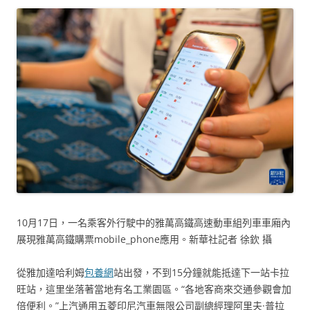
10月17日，一名乘客外行駛中的雅萬高鐵高速動車組列車車廂內
展現雅萬高鐵購票mobile_phone應用。新華社記者 徐欽 攝
從雅加達哈利姆
包養網
站出發，不到15分鐘就能抵達下一站卡拉
旺站，這里坐落著當地有名工業園區。“各地客商來交通參觀會加
倍便利。”上汽通用五菱印尼汽車無限公司副總經理阿里夫·普拉