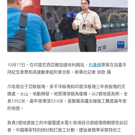
10月17日，在印度尼西亞雅加達哈利姆站，
包養網
乘客在站臺手
持紀念車票和高速動車組列車合影。新華社記者 徐欽 攝
爪哇島位于亞歐板塊、承平洋板塊和印度洋板塊三年夜板塊的交
匯處，火山、地動頻發，地質環境極為復雜。以2號地道為例，全
長1052米、最年夜埋深53.6米，是雅萬高鐵全線施工難度最年夜
的地道。
負責2號地道施工的中國電建水電七局項目分部經理周朝德告訴記
者，中國專家特別研討制訂施工計劃，建設者精準采取特別工