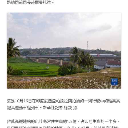
路總司前司長赫爾曼托說。
這是10月16日在印度尼西亞帕達拉朗拍攝的一列行駛中的雅萬高
鐵高速動車組列車。新華社記者 徐欽 攝
雅萬高鐵地點的爪哇島常住生齒約1.5億，占印尼生齒的一半多，