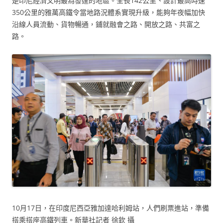
是印尼經濟文明最為發達的地區。全長142公里、設計最高時速
350公里的雅萬高鐵令當地路況體系實現升級，能夠年夜幅加快
沿線人員流動、貨物暢通，鋪就融會之路、開放之路、共富之
路。
10月17日，在印度尼西亞雅加達哈利姆站，人們刷票進站，準備
搭乘搭座高鐵列車。新華社記者 徐欽 攝