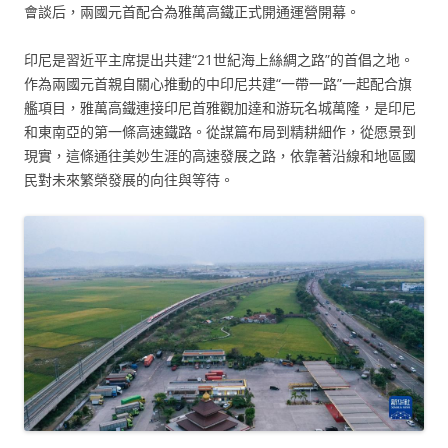
會談后，兩國元首配合為雅萬高鐵正式開通運營開幕。
印尼是習近平主席提出共建“21世紀海上絲綢之路”的首倡之地。
作為兩國元首親自關心推動的中印尼共建“一帶一路”一起配合旗
艦項目，雅萬高鐵連接印尼首雅觀加達和游玩名城萬隆，是印尼
和東南亞的第一條高速鐵路。從謀篇布局到精耕細作，從愿景到
現實，這條通往美妙生涯的高速發展之路，依靠著沿線和地區國
民對未來繁榮發展的向往與等待。