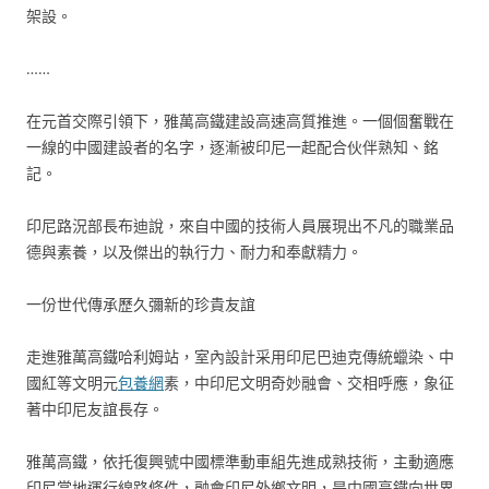
架設。
……
在元首交際引領下，雅萬高鐵建設高速高質推進。一個個奮戰在
一線的中國建設者的名字，逐漸被印尼一起配合伙伴熟知、銘
記。
印尼路況部長布迪說，來自中國的技術人員展現出不凡的職業品
德與素養，以及傑出的執行力、耐力和奉獻精力。
一份世代傳承歷久彌新的珍貴友誼
走進雅萬高鐵哈利姆站，室內設計采用印尼巴迪克傳統蠟染、中
國紅等文明元
包養網
素，中印尼文明奇妙融會、交相呼應，象征
著中印尼友誼長存。
雅萬高鐵，依托復興號中國標準動車組先進成熟技術，主動適應
印尼當地運行線路條件，融會印尼外鄉文明，是中國高鐵向世界