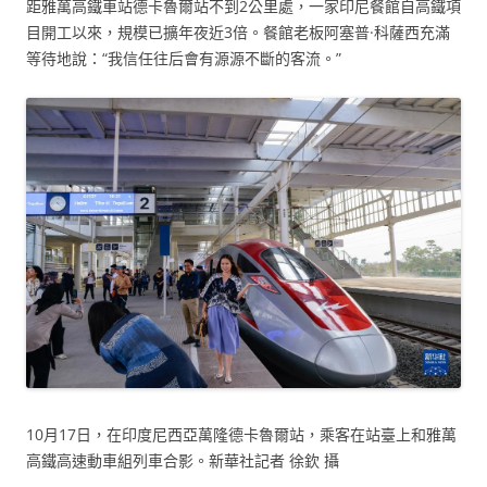
距雅萬高鐵車站德卡魯爾站不到2公里處，一家印尼餐館自高鐵項
目開工以來，規模已擴年夜近3倍。餐館老板阿塞普·科薩西充滿
等待地說：“我信任往后會有源源不斷的客流。”
10月17日，在印度尼西亞萬隆德卡魯爾站，乘客在站臺上和雅萬
高鐵高速動車組列車合影。新華社記者 徐欽 攝