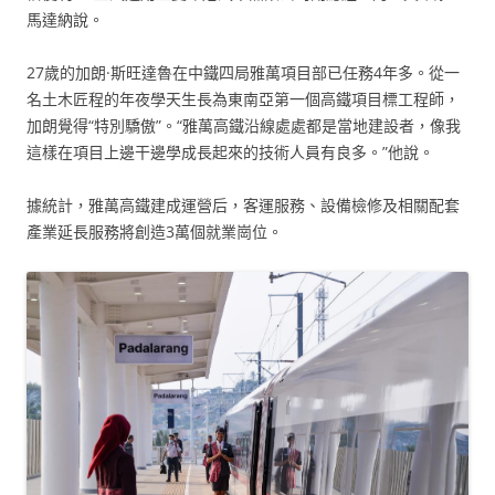
馬達納說。
27歲的加朗·斯旺達魯在中鐵四局雅萬項目部已任務4年多。從一
名土木匠程的年夜學天生長為東南亞第一個高鐵項目標工程師，
加朗覺得“特別驕傲”。“雅萬高鐵沿線處處都是當地建設者，像我
這樣在項目上邊干邊學成長起來的技術人員有良多。”他說。
據統計，雅萬高鐵建成運營后，客運服務、設備檢修及相關配套
產業延長服務將創造3萬個就業崗位。