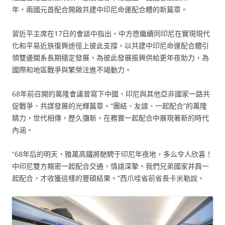
年，兩國元首配合開啟共建中印尼命運配合體的新篇章。
習近平主席在17日的會談中指出，中方愿繼續同印尼在實現現代
化和平易近族復興途徑上彼此支撐，以共建中印尼命運配合體引
領雙邊關系長期穩定發展，為彼此發展振興供給更年夜助力，為
國際和地區戰爭與繁榮注進不竭動力。
68年前召開的萬隆會議曾寫下中國、印尼與其他亞非國家一路共
促戰爭、共謀發展的光輝篇章。“團結、友誼、一起配合”的萬隆
精力，世代相傳，歷久彌新，在務實一起配合中展現著新的時代
內涵。
“68年后的明天，雅萬高鐵將馳騁于印尼年夜地，多么令人欣喜！
中印尼雙方親密一起配合交通，情誼深摯。我們兄弟國家并肩一
起配合，才收獲這樣的豐碩結果。”西爪哇省前省長卡米勒說。