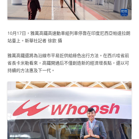
10月17日，雅萬高鐵高速動車組列車停靠在印度尼西亞帕達拉朗
站臺上。新華社記者 徐欽 攝
雅萬高鐵還將為沿線市平易近供給綠色出行方法。在西爪哇省前
省長卡米勒看來，高鐵開通后不僅創造新的經濟增長點，還以可
持續的方法惠及下一代。