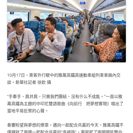
10月17日，乘客外行駛中的雅萬高鐵高速動車組列車車廂內交
談。新華社記者 徐欽 攝
“手牽手，肩并肩，只需我們團結，沒有什么不成能。”一首以雅
萬高鐵為主題的中印尼雙語歌曲《向前行 把夢想實現》唱出了
當地平易近眾的心聲。
奏響盼望與夢想的樂章，邁向一起配合共贏的今天。雅萬高鐵不
僅鋪就了兩國一起配合共贏的“幸福路”，更架起了兩國國民雙向