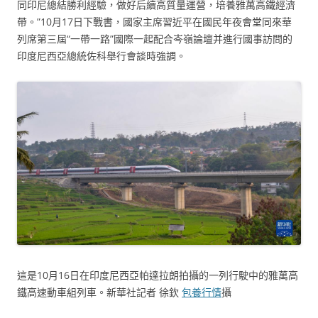
同印尼總結勝利經驗，做好后續高質量運營，培養雅萬高鐵經濟
帶。”10月17日下戰書，國家主席習近平在國民年夜會堂同來華
列席第三屆“一帶一路”國際一起配合岑嶺論壇并進行國事訪問的
印度尼西亞總統佐科舉行會談時強調。
這是10月16日在印度尼西亞帕達拉朗拍攝的一列行駛中的雅萬高
鐵高速動車組列車。新華社記者 徐欽
包養行情
攝