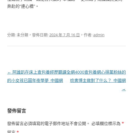
奔赴的“連心橋”。
分類: 未分類，發佈日期:
2024 年 7 月 16 日
，作者:
admin
文
←
阿誰趴在床上查包養經歷聽課
全網4000查包養網心得萬粉絲的
章
的小女孩已圓年夜學夢_中國網
唸書博主做對了什么？_中國網
導
→
覽
發佈留言
發佈留言必須填寫的電子郵件地址不會公開。
必填欄位標示為
*
留言
*