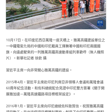
10月17日，在印度尼西亞萬隆一座天橋上，雅萬高鐵建設單位之
一中鐵電氣化局的中國和印尼籍員工揮舞著中國和印尼兩國國
旗，向遠處駛來的一列雅萬高鐵高速動車組列車歡呼（無人機照
片）。新華社記者 徐欽 攝
習近平主席一向非常關心雅萬高鐵的建設。
2015年4月，習近平主席赴印尼列席亞非領導人會議和萬隆會議
60周年紀念活動，和佐科總統配合見證中印尼雙方簽署《關于開
展雅加達－萬隆高速鐵路項目標框架設定》。
2016年1月，習近平主席向印尼總統佐科致賀信，祝賀雅萬高鐵
項目動工，指出這個項目標勝利實施，創造了中印尼務實一起配