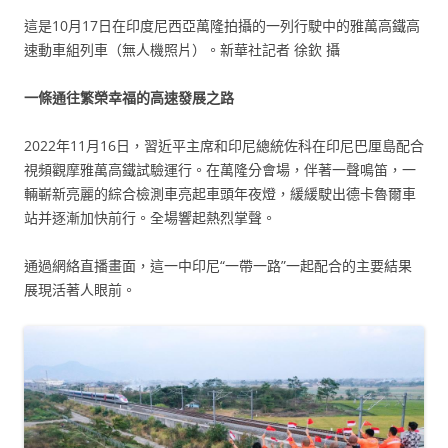
這是10月17日在印度尼西亞萬隆拍攝的一列行駛中的雅萬高鐵高
速動車組列車（無人機照片）。新華社記者 徐欽 攝
一條通往繁榮幸福的高速發展之路
2022年11月16日，習近平主席和印尼總統佐科在印尼巴厘島配合
視頻觀摩雅萬高鐵試驗運行。在萬隆分會場，伴著一聲鳴笛，一
輛嶄新亮麗的綜合檢測車亮起車頭年夜燈，緩緩駛出德卡魯爾車
站并逐漸加快前行。全場響起熱烈掌聲。
通過網絡直播畫面，這一中印尼“一帶一路”一起配合的主要結果
展現活著人眼前。