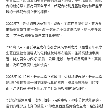
合的新紀錄，將為兩國各領域一起配合特別是基礎設施和產能領
域的一起配合樹立新的標桿。
2022年7月佐科總統訪華期間，習近平主席在會談中說，雙方要
推動高質量共建“一帶一路”一起配合不斷走向深刻，結出更多碩
果，“力爭如期高質量建成雅萬高鐵”。
2023年7月，習近平主席在成都會見來華列席第31屆世界年夜學
生夏日運動會開幕式的佐科總統時再次強調，雅萬高鐵通車期
近，雙方要全力做好“最后一公里”建設，確保項目高標準、高質
量，為印尼發展注進加快度。
2023年10月2日，雅萬高鐵正式啟用。佐科總統表現，雅萬高鐵
是印尼運輸業進一個步驟現代化的標志，雅萬高鐵所應用的技
術、達到的速率等對印尼平易近眾來說都是“嶄新的”。
“雅萬高鐵通車后，底本3個多小時的車程，40多分鐘就能到達，
我們有種夢想成真的感覺。”印度尼西亞鐵路協會主席、路況部鐵