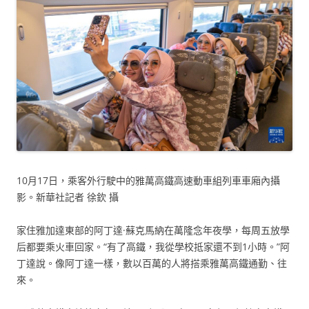
10月17日，乘客外行駛中的雅萬高鐵高速動車組列車車廂內攝
影。新華社記者 徐欽 攝
家住雅加達東部的阿丁達·蘇克馬納在萬隆念年夜學，每周五放學
后都要乘火車回家。“有了高鐵，我從學校抵家還不到1小時。”阿
丁達說。像阿丁達一樣，數以百萬的人將搭乘雅萬高鐵通勤、往
來。