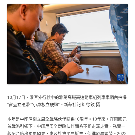
10月17日，乘客外行駛中的雅萬高鐵高速動車組列車車廂內拍攝
“窗臺立硬幣”“小桌板立硬幣”。新華社記者 徐欽 攝
本年是中印尼樹立周全戰略伙伴關系10周年。10年來，在兩國元
首戰略引領下，中印尼周全戰略伙伴關系不斷走深走實。務實一
起配合結出累累碩果，惠及社會平易近生，促進發展繁榮。2022