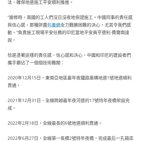
法，確保地道施工平安順利推進。
“搶修時，兩國的工人們沒日沒夜地保證施工。中國同事的責任感
與信心感，那種拼盡
包養網
全力戰勝困難的決心，尤其令我們感
動。”負責施工現場平安任務的印尼當地平安員亨德利·費爾南達
說。
恰是憑著這樣的責任感、信心感和決心，中國和印尼的建設者們
攜手霸佔了一個個技術難關：
2020年12月15日，東南亞地區最年夜鐵路盾構地道1號地道順利
貫通。
2021年12月31日，全線跨越最年夜河道的17號特年夜橋架設完
成。
2022年2月18日，全線最長的6號地道順利貫通。
2022年6月27日，全線第一長橋2號特年夜橋，完成最后一孔箱梁