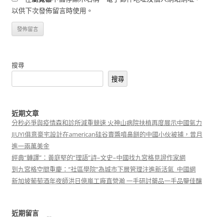
以供下次發佈留言時使用。
搜尋
搜尋
近期文章
分秒必爭與疫情森和診所減重競速 火神山病院扶植再度展示中國氣力
JIUYI俱意豪宅設計在american硅谷賣醬噴鼻餅的中國小伙被捕，曾月
進一兩萬美金
經典“轉譯”：黃庭堅的“理語”詩–文史–中國找九宮格見證作家網
到九宮格空間重慶：“社區學院”為城市下層管理注進新活氣_中國網
新加坡葡萄酒年夜師洪日億嵐工廠直營瀚 一手研討藥品一手品鑒佳釀
近期留言