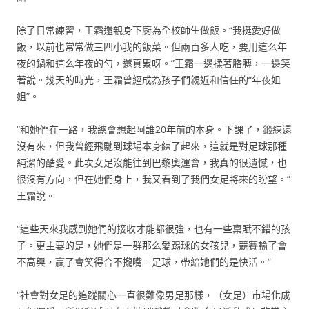
除了日常練習，王霜還親身下廚為全校師生做飯。“我挺愛好做
飯，以前也常常做三四小我的飯菜。但兩百多人吃，要用這么年
夜的鍋和這么年夜的勺，還真累呀。”王霜一邊揉著胳膊，一邊笑
著說。幾天的時光，王霜曾經成為孩子們親近和信任的“年夜姐
姐”。
“和她們在一路，我總會想起阿誰20年前的本身。下課了，鍛練還
沒有來，但我曾經飛馳到球場本身練了起來，這就是對足球那種
純潔的酷愛。此次女足沒能往到巴黎奧運會，我真的很遺憾，也
很沒有方向，但在她們身上，我又看到了我們女足將來的盼望。”
王霜說。
“這些天來我感到她們的接收才能都很強，也有一些稟賦不錯的孩
子。更主要的是，她們是一群那么愛踢球的女孩兒，競賽輸了會
不高興，贏了會笑得合不攏嘴。足球，帶給她們的是快活。”
“社會對女足的追蹤關心一直很難像男足那樣，（女足）市場化成