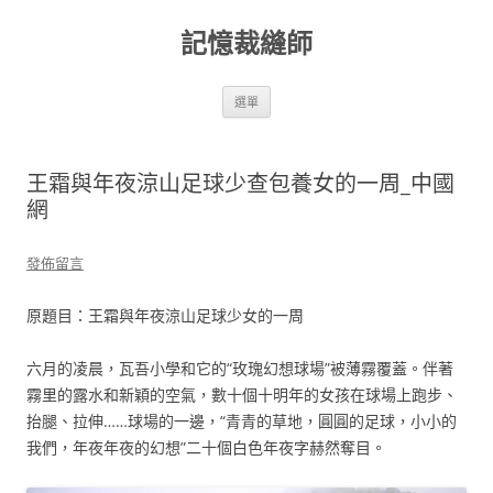
跳
至
記憶裁縫師
主
要
內
容
選單
王霜與年夜涼山足球少查包養女的一周_中國
網
發佈留言
原題目：王霜與年夜涼山足球少女的一周
六月的凌晨，瓦吾小學和它的“玫瑰幻想球場”被薄霧覆蓋。伴著
霧里的露水和新穎的空氣，數十個十明年的女孩在球場上跑步、
抬腿、拉伸……球場的一邊，“青青的草地，圓圓的足球，小小的
我們，年夜年夜的幻想”二十個白色年夜字赫然奪目。