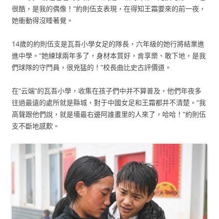
很酷，是我的偶像！”約則伍支表現，在得知王霜要來的前一夜，
她衝動得沒睡著覺。
14歲的約則伍支是瓦吾小學女足的隊長，六年級的她行將結業進
進中學。“她練球兩年多了，身材本質好，肯享樂、敢下地，是我
們球隊的守門員，很兇猛的！”校長曲比史古評價道。
在“云端”的瓦吾小學，收集在孩子們中并不算普及，他們年夜多
往過最遠的處所就是縣城，對于中國女足和王霜都并不清楚。“我
高聲跟他們說，就是墻最右邊阿誰畫里的人來了，哈哈！”約則伍
支不斷地感歎。