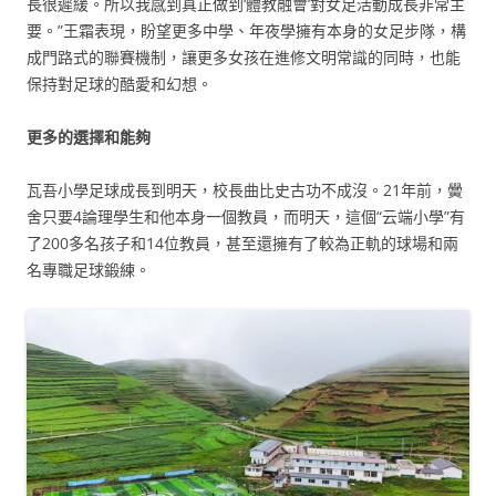
長很遲緩。所以我感到真正做到‘體教融會’對女足活動成長非常主
要。”王霜表現，盼望更多中學、年夜學擁有本身的女足步隊，構
成門路式的聯賽機制，讓更多女孩在進修文明常識的同時，也能
保持對足球的酷愛和幻想。
更多的選擇和能夠
瓦吾小學足球成長到明天，校長曲比史古功不成沒。21年前，黌
舍只要4論理學生和他本身一個教員，而明天，這個“云端小學”有
了200多名孩子和14位教員，甚至還擁有了較為正軌的球場和兩
名專職足球鍛練。