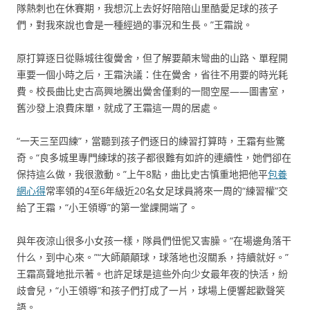
隊熱刺也在休賽期，我想沉上去好好陪陪山里酷愛足球的孩子
們，對我來說也會是一種經過的事況和生長。”王霜說。
原打算逐日從縣城往復黌舍，但了解要顛末彎曲的山路、單程開
車要一個小時之后，王霜決議：住在黌舍，省往不用要的時光耗
費。校長曲比史古高興地騰出黌舍僅剩的一間空屋——圖書室，
舊沙發上浪費床單，就成了王霜這一周的居處。
“一天三至四練”，當聽到孩子們逐日的練習打算時，王霜有些驚
奇。“良多城里專門練球的孩子都很難有如許的連續性，她們卻在
保持這么做，我很激動。”上午8點，曲比史古慎重地把他平
包養
網心得
常率領的4至6年級近20名女足球員將來一周的“練習權”交
給了王霜，“小王領導”的第一堂課開端了。
與年夜涼山很多小女孩一樣，隊員們忸怩又害臊。“在場邊角落干
什么，到中心來。”“大師顛顛球，球落地也沒關系，持續就好。”
王霜高聲地批示著。也許足球是這些外向少女最年夜的快活，紛
歧會兒，“小王領導”和孩子們打成了一片，球場上便響起歡聲笑
語。