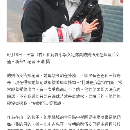
6月18日，王霜（右）和瓦吾小學女足隊員約則伍支在練習后交
通。新華社記者 王曦 攝
約則伍支告知記者，她母親今朝在外務工，家里有爸爸和三個哥
哥，現在得知她練足球都皺著眉直搖頭。“特殊是我當守門員，常
常膝蓋受傷出血，有一次受傷都走不了路。他們便果斷否決我再
踢球，不外我感到只要在踢球時才是最放松、最快活的，他們終
極沒拗過我。”約則伍支笑著說。
作為在山上的孩子，能到縣城的省重點中學昭覺中學唸書是他們
每小我的目的。據曲比史古先容，今朝約則伍支已經由過程該校