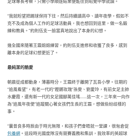
足球專長考察，只需小學順遂結業便能往到昭覺中學就讀。
“我就盼望把踢球保持下往，然后持續讀高中、讀年夜學，假如不
克不及成為個人工作的足球活動員，我也想回到這里，做一名鍛
練和教員。”約則伍支一臉當真地說出了本身的幻想。
幾全國來隨著王霜姐姐練習，約則伍支進修和收獲了良多，感到
離本身的足球幻想更近了。
最純潔的酷愛
朝晨從成都動身，薄暮時分，王霜終于離開了瓦吾小學。往期的
“追風看望”，有老一代的“鏗鏘玫瑰”孫雯、劉愛玲，有前女足主帥
水慶霞，還有新一代的女足國腳萬佳瑤……這一次，三年來一向作
為“追風年夜使”追蹤關心著女孩們生長的王霜，想做些紛歧樣的
事。
“曩昔良多時辰由于時光無限，和孩子們會晤就一堂課，很匆倉促
包養網
。這段時光國度隊沒有競賽義務和集訓，我效率的英超球