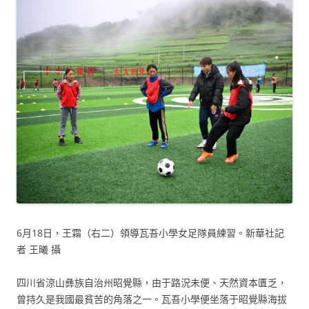
6月18日，王霜（右二）領導瓦吾小學女足隊員練習。新華社記
者 王曦 攝
四川省涼山彝族自治州昭覺縣，由于路況未便、天然資本匱乏，
曾持久是我國最貧苦的角落之一。瓦吾小學便坐落于昭覺縣海拔