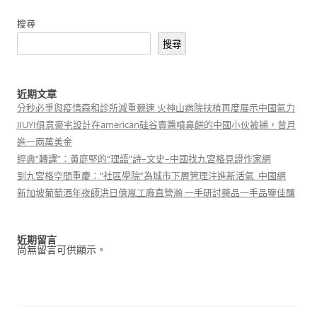
搜尋
搜尋
近期文章
分秒必爭與疫情森和診所減重競速 火神山病院扶植再度展示中國氣力
JIUYI俱意豪宅設計在american硅谷賣醬噴鼻餅的中國小伙被捕，曾月
進一兩萬美金
經典“轉譯”：黃庭堅的“理語”詩–文史–中國找九宮格見證作家網
到九宮格空間重慶：“社區學院”為城市下層管理注進新活氣_中國網
新加坡葡萄酒年夜師洪日億嵐工廠直營瀚 一手研討藥品一手品鑒佳釀
近期留言
尚無留言可供顯示。