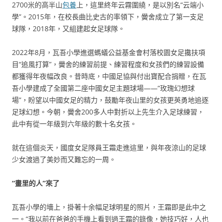
2700米的高半山
包養
上，這里終年云霧圍繞，是以別名“云端小
學”。2015年，在校長曲比史古的率領下，黌舍成立了第一支足
球隊，2018年，又組建起女足球隊。
2022年8月，瓦吾小學進選螞蟻公益基金會村落校園女足攙扶項
目“追風打算”，黌舍的練習前提、練習程度和女孩們的練習設備
都獲得年夜幅改良。昔時底，中國足協與付出寶配合捐贈，在瓦
吾小學建成了全國第二座中國女足主題球場——“玫瑰幻想球
場”，盼望以中國女足的精力，鼓勵年夜山里的女孩更英勇地追逐
足球幻想。今朝，黌舍200多人中對折以上先生介入足球練習，
此中有從一年級到六年級的數十名女孩。
就在這個炎天，國度女足隊員王霜走進這里，與年夜涼山的足球
少女渡過了美妙而又難忘的一周。
“畫里的人”來了
瓦吾小學的墻上，掛著十余幅足球明星的照片，王霜即是此中之
一。“我以前在爸爸的手機上看到過王霜的錄像，她技巧好，人也