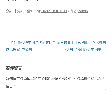
分類: 未分類，發佈日期:
2024 年 8 月 10 日
，作者:
admin
文
←
查包養心得中國光伏企業的全
圖片故事丨年夜別山下查包養網
章
球化思慮_中國網
心得的茶鄉女孩_中國網
→
導
覽
發佈留言
發佈留言必須填寫的電子郵件地址不會公開。
必填欄位標示為
*
留言
*