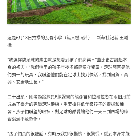
這是6月18日拍攝的瓦吾小學（無人機照片）。新華社記者 王曦
攝
“我選擇搞足球的緣由就是想看到孩子們高興。”曲比史古談起本
身的初志，“我們這里的孩子年夜多都是留守兒童，足球簡直是他
們獨一的玩具，我盼望他們能在足球上找到快活，找到自負，高
興、安康地生長。”
二十出頭、剛考過鍛練員E級證書的龍彥君和拉爾拉者在兩個月前
成為了黌舍的專職足球鍛練，重要擔任低年級孩子的提拔和練
習。孩子們盼望的眼神、對足球的酷愛讓他們一天三到四場的練
習涓滴不敢懶惰。
“孩子們真的很聽話，有時辰我卻很慚愧、很驚慌，感到本身才能