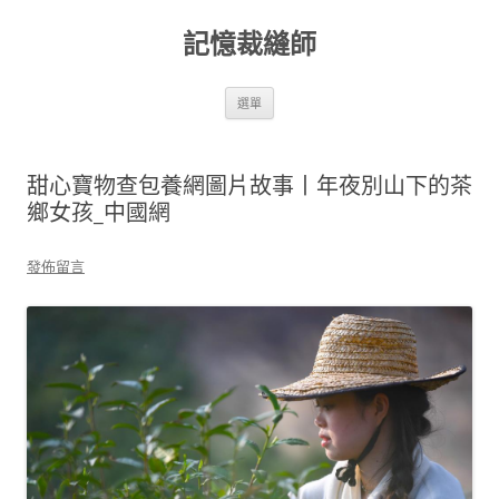
跳
至
記憶裁縫師
主
要
內
容
選單
甜心寶物查包養網圖片故事丨年夜別山下的茶
鄉女孩_中國網
發佈留言