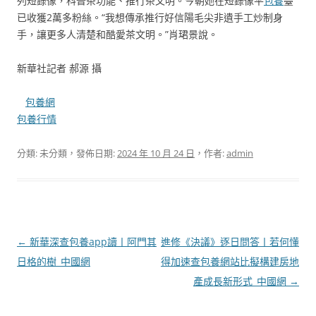
列短錄像，科普茶功能、推行茶文明。今朝她在短錄像平
包養
臺
已收獲2萬多粉絲。“我想傳承推行好信陽毛尖非遺手工炒制身
手，讓更多人清楚和酷愛茶文明。”肖珺景說。
新華社記者 郝源 攝
包養網
包養行情
分類: 未分類，發佈日期:
2024 年 10 月 24 日
，作者:
admin
文
←
新華深查包養app讀丨阿門其
進修《決議》逐日問答丨若何懂
章
日格的樹_中國網
得加速查包養網站比擬構建房地
導
產成長新形式_中國網
→
覽