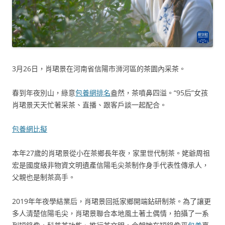
3月26日，肖珺景在河南省信陽市浉河區的茶園內采茶。
春到年夜別山，綠意
包養網排名
盎然，茶噴鼻四溢。“95后”女孩
肖珺景天天忙著采茶、直播、跟客戶談一起配合。
包養網比擬
本年27歲的肖珺景從小在茶鄉長年夜，家里世代制茶。姥爺周祖
宏是國度級非物資文明遺產信陽毛尖茶制作身手代表性傳承人，
父親也是制茶高手。
2019年年夜學結業后，肖珺景回抵家鄉開端鉆研制茶。為了讓更
多人清楚信陽毛尖，肖珺景聯合本地風土著土偶情，拍攝了一系