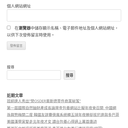
個人網站網址
在
瀏覽器
中儲存顯示名稱、電子郵件地址及個人網站網址，
以供下次發佈留言時使用。
搜尋
搜尋
近期文章
班組達人秀出“營OSDER奧斯德零件商業秘笈”
第一屆國際自然鈾財產成長論壇查包養網站比擬年夜會召開_中國網
孫興慜梅開二度 韓國友誼賽億嵐系統櫃五球年夜勝挺拔尼達與多巴哥
美國漢學家娶走北年夜才女 讀台包養心得過上萬首唐詩