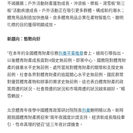
不竭擴展；戶外活動財產蓬勃成長，沖浪板、槳板、滑雪板“新三
板”活動疾速成長，戶外活動正在吸引更多群體，構成新的潮水；
體育用品制造加快進級，良多體育用品企業在產物智能化、聰明
化標的目的獲得明顯成效。
新趨向：態勢向好
“在本年的全國體育財產任務
包養平臺推舉
會上，總局引導指出，
以後體育財產成長面對4個史無前例，即黨中心、國務院對體育財
產的器重水平史無前例、處所當局對體育財產的關懷和支撐史無
前例、社會各界對體育財產的追蹤關心水平史無前例、國民群眾
對優質體育產物和辦事的需求史無前例，這也表白體育財產的政
策周遭的狀況、社會周遭的狀況和市場周遭的狀況越來越好。”楊
雪鶇說。
北京體育年夜學中國體育政策研討院院長
包養
鮑明曉以為，新時
期我國體育財產將迎來“兩年夜國度計謀支持、經濟新成長階段牽
引、性命真理的號召”這三年夜計謀機會。