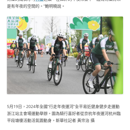
是有年夜的空間的。”鮑明曉說。
5月19日，2024年全國“行走年夜運河”全平易近健身健步走運動
浙江站主會場運動舉辦。圖為騎行喜好者從京杭年夜運河杭州臨
平段塘棲活動活氣園動身。新華社記者 黃宗治 攝