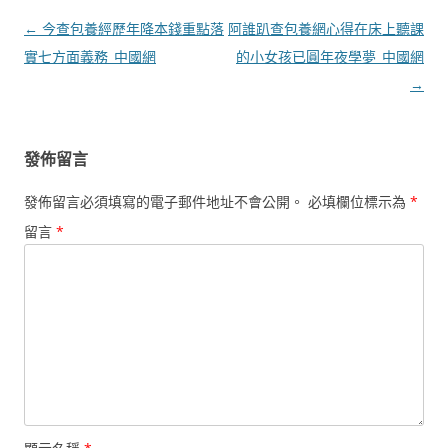
文
←
今查包養經歷年降本錢重點落
阿誰趴查包養網心得在床上聽課
章
實七方面義務_中國網
的小女孩已圓年夜學夢_中國網
導
→
覽
發佈留言
發佈留言必須填寫的電子郵件地址不會公開。
必填欄位標示為
*
留言
*