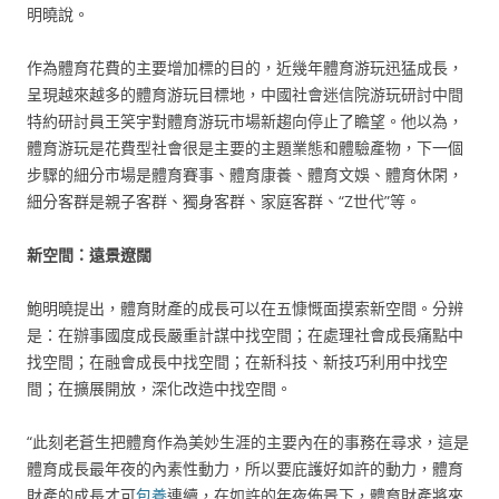
明曉說。
作為體育花費的主要增加標的目的，近幾年體育游玩迅猛成長，
呈現越來越多的體育游玩目標地，中國社會迷信院游玩研討中間
特約研討員王笑宇對體育游玩市場新趨向停止了瞻望。他以為，
體育游玩是花費型社會很是主要的主題業態和體驗產物，下一個
步驟的細分市場是體育賽事、體育康養、體育文娛、體育休閑，
細分客群是親子客群、獨身客群、家庭客群、“Z世代”等。
新空間：遠景遼闊
鮑明曉提出，體育財產的成長可以在五慷慨面摸索新空間。分辨
是：在辦事國度成長嚴重計謀中找空間；在處理社會成長痛點中
找空間；在融會成長中找空間；在新科技、新技巧利用中找空
間；在擴展開放，深化改造中找空間。
“此刻老蒼生把體育作為美妙生涯的主要內在的事務在尋求，這是
體育成長最年夜的內素性動力，所以要庇護好如許的動力，體育
財產的成長才可
包養
連續，在如許的年夜佈景下，體育財產將來