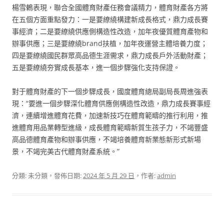
楊雪鶇表現，聯合全國體育財產任務會議精力，體育財產各方將
在五個方面重點發力：一是要繚繞構建新成長格式，鼎力成長賽
事經濟；二是要繚繞供應側構造性改造，加年夜優質體育產物和
辦事供應；三是要繚繞brand扶植，加年夜運營主體培養力度；
四是要繚繞國民群眾高品德生涯需求，鼎力成長戶外活動財產；
五是要繚繞夯實成長基本，進一個步驟強化支持保證。
對于體育財產的下一個步驟成長，國度體育總局副局長周進強表
現：“要進一個步驟深化體育供應側構造性改造，鼎力成長賽事經
濟，連續增進體育花費，加速新技巧在體育範疇的推行利用，推
進體育用品業轉型進級，成長體育範疇新質生孩子力，不竭豐盛
高品德體育產物和辦事供應，不竭培養體育新業態新形式新場
景，不竭完美古代體育財產系統。”
分類: 未分類，發佈日期:
2024 年 5 月 29 日
，作者:
admin