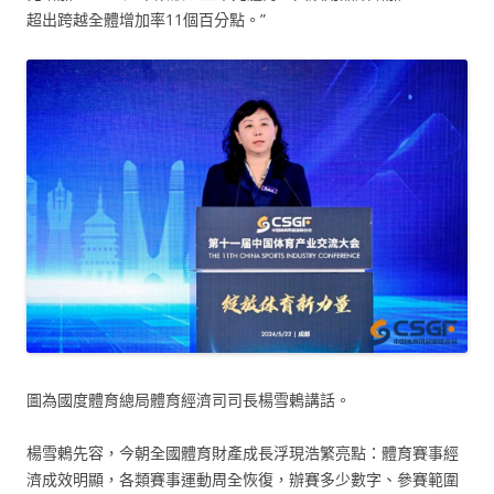
超出跨越全體增加率11個百分點。”
圖為國度體育總局體育經濟司司長楊雪鶇講話。
楊雪鶇先容，今朝全國體育財產成長浮現浩繁亮點：體育賽事經
濟成效明顯，各類賽事運動周全恢復，辦賽多少數字、參賽範圍