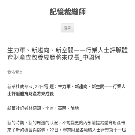
跳
至
記憶裁縫師
主
要
內
容
選單
生力軍、新趨向、新空間——行業人士評脈體
育財產查包養經歷將來成長_中國網
發佈留言
新華社成都5月22日電
題：生力軍、新趨向、新空間——行業人
士評脈體育財產將來成長
新華社記者林德韌、李麗、高萌、陳地
新的時期，新的周遭的狀況，不竭變更的內部前提給體育財產帶
來了新的機會與挑釁。22日，體育財產各範疇人士齊聚第十一屆