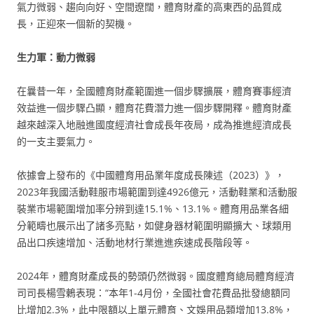
氣力微弱、趨向向好、空間遼闊，體育財產的高東西的品質成
長，正迎來一個新的契機。
生力軍：動力微弱
在曩昔一年，全國體育財產範圍進一個步驟擴展，體育賽事經濟
效益進一個步驟凸顯，體育花費潛力進一個步驟開釋。體育財產
越來越深入地融進國度經濟社會成長年夜局，成為推進經濟成長
的一支主要氣力。
依據會上發布的《中國體育用品業年度成長陳述（2023）》，
2023年我國活動鞋服市場範圍到達4926億元，活動鞋業和活動服
裝業市場範圍增加率分辨到達15.1%、13.1%。體育用品業各細
分範疇也展示出了諸多亮點，如健身器材範圍明顯擴大、球類用
品出口疾速增加、活動地材行業進進疾速成長階段等。
2024年，體育財產成長的勢頭仍然微弱。國度體育總局體育經濟
司司長楊雪鶇表現：“本年1-4月份，全國社會花費品批發總額同
比增加2.3%，此中限額以上單元體育、文娛用品類增加13.8%，