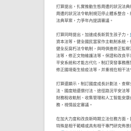
打算提出，扎實推動生態周遭的狀況法典
周遭的狀況法令軌制規范停止體系整合、
法典草案，力爭年內提請審議。
打算同時提出，加速成長新質生孩子力，
資本法等。健全國民當家作主軌制系統，
健全反腐朽法令軌制，與時俱進修正監察
法等，修正文物維護法等。保證和改良平
平安系統和才能古代化，制訂突發事務應
修正國境衛生檢疫法等，并重視在相干法
打算還顯示，制訂國度成長計劃法、查察
法、國度賠還償付法、途徑路況平安法等
財務稅收軌制、收集管理和人工智能安康
務，視情設定審議。
在加大力度和改良新時期立法任務方面，
特殊是相干範疇或具有相干專門研究佈景