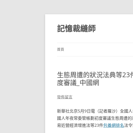
跳
至
主
記憶裁縫師
要
內
容
首頁
生態周遭的狀況法典等2
度審議_中國網
發佈留言
新華社北京5月9日電（記者羅沙）全國人
國人年夜常委管帳劃初度審議生態周遭的
易近營經濟增進法等23件
包養網排名
法令