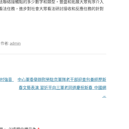
法聯絡接觸點的多少數字和類型。豐盛和拓展大眾有序介入
看法任務，進步對社會大眾看法研討接收和反應任務的針對
，作者:
admin
村強音_
中心軍委舉辦慰勞駐京軍隊老干部迎查包養經歷新
春文藝表演 習近平向三軍老同道慶祝新春_中國網
→