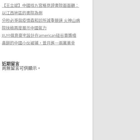
【王立斌】中國找九宮格見證書院面面觀：
以江西地區的書院為例
分秒必爭與疫情森和診所減重競速 火神山病
院扶植再度展示中國氣力
JIUYI俱意豪宅設計在american硅谷賣醬噴
鼻餅的中國小伙被捕，曾月進一兩萬美金
近期留言
尚無留言可供顯示。