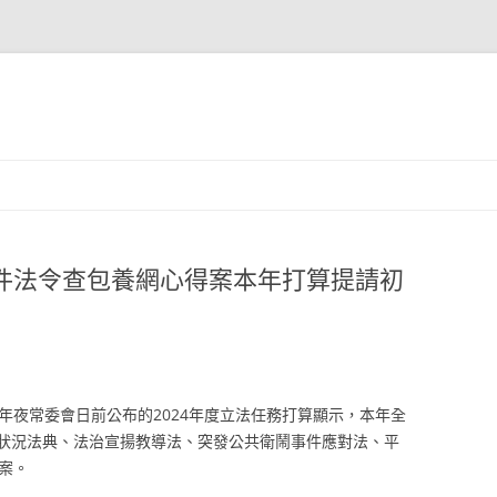
3件法令查包養網心得案本年打算提請初
年夜常委會日前公布的2024年度立法任務打算顯示，本年全
狀況法典、法治宣揚教導法、突發公共衛鬧事件應對法、平
案。