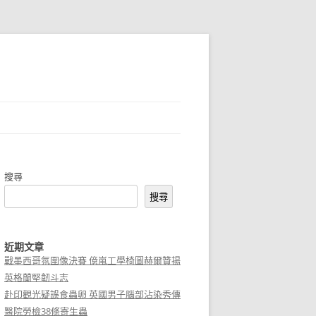
搜尋
搜尋
近期文章
戰墨西哥氛圍像決賽 億嵐工學椅圖赫爾贊揚
英格蘭堅韌斗志
赴印觀光疑誤食蟲卵 英國男子腦部沾染秀傳
醫院勞檢38條寄生蟲