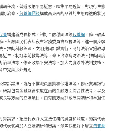
編輯任務，普遍吸納平易近意、匯集平易近智，對現行生態
編訂纂修，
包養網價錢
構成高東西的品質的生態周遭的狀況
包養
構建新成長格式，制訂金融穩固法等
包養網
，修正礦產
修正各級國民代表年夜會常務委員會監視法等。進一個步驟
法。推動科教興國、文明強國計謀實行，制訂法治宣揚教導
易近生，制訂學前教導法等，修正沾染病防治法。推動國度
對治理法等，修正收集平安法等。加大力度涉外法制扶植，
令中完美涉外規則。
公益訴訟法、臨危不懼職員嘉獎和保證法等，修正貿易銀行
，研討包含金融監管束度在內的金融方面綜合性法令，以及
成長等方面的立法項目，由有關方面抓緊展開調研和草擬任
打算請求，拓展代表介入立法任務的廣度和深度，約請代表
的代表餐與加入立法調研和審議。聚焦扶植好下層立
包養網