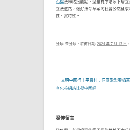
心得
法聯絡接觸點，過量有序增添下層立
立法道路，做好法令草案向社會公然征求
性、實時性。
分類: 未分類，發佈日期:
2024 年 7 月 13 日
文
←
文明中國行丨平巖村：侗寨歌樂奏唱富
章
查包養網站比擬中國網
導
覽
發佈留言