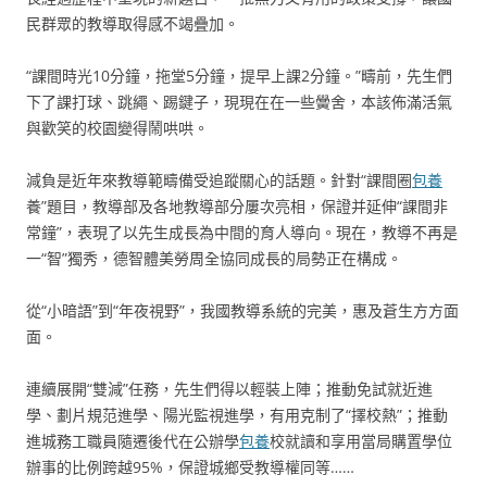
民群眾的教導取得感不竭疊加。
“課間時光10分鐘，拖堂5分鐘，提早上課2分鐘。”疇前，先生們
下了課打球、跳繩、踢鍵子，現現在在一些黌舍，本該佈滿活氣
與歡笑的校園變得鬧哄哄。
減負是近年來教導範疇備受追蹤關心的話題。針對“課間圈
包養
養”題目，教導部及各地教導部分屢次亮相，保證并延伸“課間非
常鐘”，表現了以先生成長為中間的育人導向。現在，教導不再是
一“智”獨秀，德智體美勞周全協同成長的局勢正在構成。
從“小暗語”到“年夜視野”，我國教導系統的完美，惠及蒼生方方面
面。
連續展開“雙減”任務，先生們得以輕裝上陣；推動免試就近進
學、劃片規范進學、陽光監視進學，有用克制了“擇校熱”；推動
進城務工職員隨遷後代在公辦學
包養
校就讀和享用當局購置學位
辦事的比例跨越95%，保證城鄉受教導權同等……