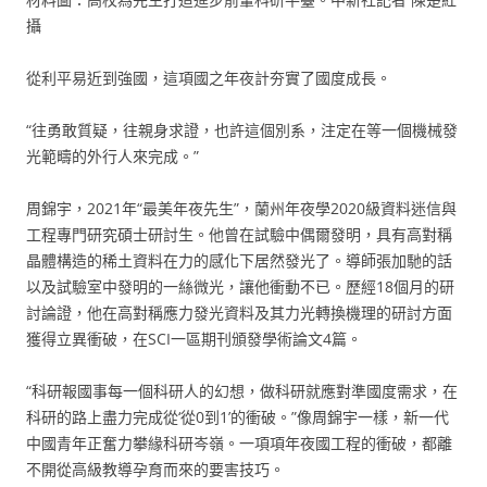
攝
從利平易近到強國，這項國之年夜計夯實了國度成長。
“往勇敢質疑，往親身求證，也許這個別系，注定在等一個機械發
光範疇的外行人來完成。”
周錦宇，2021年“最美年夜先生”，蘭州年夜學2020級資料迷信與
工程專門研究碩士研討生。他曾在試驗中偶爾發明，具有高對稱
晶體構造的稀土資料在力的感化下居然發光了。導師張加馳的話
以及試驗室中發明的一絲微光，讓他衝動不已。歷經18個月的研
討論證，他在高對稱應力發光資料及其力光轉換機理的研討方面
獲得立異衝破，在SCI一區期刊頒發學術論文4篇。
“科研報國事每一個科研人的幻想，做科研就應對準國度需求，在
科研的路上盡力完成從‘從0到1’的衝破。”像周錦宇一樣，新一代
中國青年正奮力攀緣科研岑嶺。一項項年夜國工程的衝破，都離
不開從高級教導孕育而來的要害技巧。