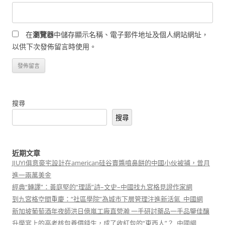
在
瀏覽器
中儲存顯示名稱、電子郵件地址及個人網站網址，
以供下次發佈留言時使用。
搜尋
搜尋
近期文章
JIUYI俱意豪宅設計在american硅谷賣醬噴鼻餅的中國小伙被捕，曾月
進一兩萬美金
經典“轉譯”：黃庭堅的“理語”詩–文史–中國找九宮格見證作家網
到九宮格空間重慶：“社區學院”為城市下層管理注進新活氣_中國網
新加坡葡萄酒年夜師洪日億嵐工廠直營瀚 一手研討藥品一手品鑒佳釀
升學宴上的高考核包養價錢生，成了收紅包的“東西人”？_中國網