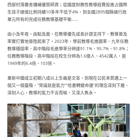
西部村落黌舍彌補優質師資；從國度財務性教導經費投進占國際
生孩子總值比例持續10多年不低于4%，到全國2895個縣級行政
單元所有的完成任務教導基礎平衡……
由小及年夜，由點及面，在教導優先成長計謀支持下，教導普及
率實打實地晉陞起來了。2023年，學前教導毛進園率、九年任務
教導穩固率、高中階段毛進學率分辨達91.1%、95.7%、91.8%；
任務教導階段、高中階段在校生分辨為1.6億人、4542萬人，是
1949年的6.4倍、103倍。
重新中國成立初期八成以上生齒是文盲，到現在公民本質邁上一
個又一個臺階，“常識就是氣力”“唸書轉變命運”的理念深刻下層、
深刻人心，教導的氣力不言而喻，又深入雋永。