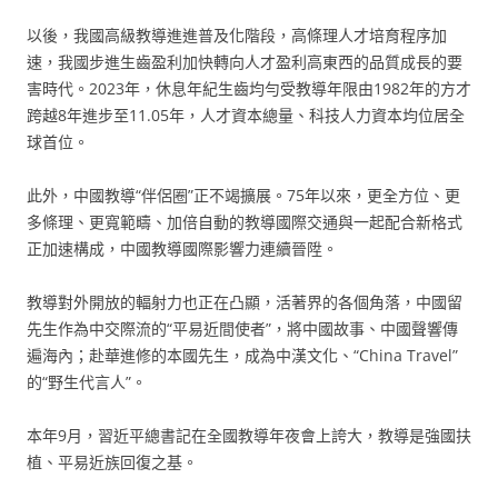
以後，我國高級教導進進普及化階段，高條理人才培育程序加
速，我國步進生齒盈利加快轉向人才盈利高東西的品質成長的要
害時代。2023年，休息年紀生齒均勻受教導年限由1982年的方才
跨越8年進步至11.05年，人才資本總量、科技人力資本均位居全
球首位。
此外，中國教導“伴侶圈”正不竭擴展。75年以來，更全方位、更
多條理、更寬範疇、加倍自動的教導國際交通與一起配合新格式
正加速構成，中國教導國際影響力連續晉陞。
教導對外開放的輻射力也正在凸顯，活著界的各個角落，中國留
先生作為中交際流的“平易近間使者”，將中國故事、中國聲響傳
遍海內；赴華進修的本國先生，成為中漢文化、“China Travel”
的“野生代言人”。
本年9月，習近平總書記在全國教導年夜會上誇大，教導是強國扶
植、平易近族回復之基。