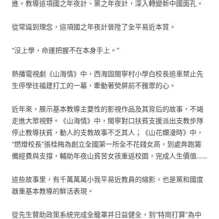
進。教導這項國之年夜計、黨之年夜計，深入轉變新中國面孔。
從常識到理念，這項國之年夜計晉陞了全平易近本質。
“沒上學，命運把握不在本身手上。”
熱播電視劇《山海情》中，西海固閩寧村小學白校長追車禁止先
生停學往福建打工的一幕，牽動著熒屏前不雅眾的心。
近年來，展示基本教導主要性的影視作品及其背后的故事，不竭
走進大眾視野。《山海情》中，閩寧對口扶貧支援派出支教步隊
停止教導扶貧，動人的支教故事不乏其人；《山花爛漫時》中，
“燃燈校長”張桂梅為創立全國第一所全不花錢女高，到處奔跑籌
備經費與支撐，輔助年夜山貧苦女孩重返校園，完成人生價值……
這些故事里，有千萬萬萬小我平易近教員的縮影，也是黨和國度
器重基本教導的鮮活表現。
從先生贊助政策系統完成全籠罩并日益健全，到“特崗打算”為中