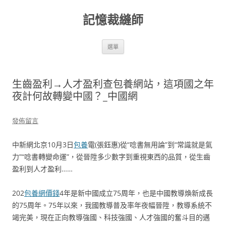
跳
至
記憶裁縫師
主
要
內
容
選單
生齒盈利→人才盈利查包養網站，這項國之年
夜計何故轉變中國？_中國網
發佈留言
中新網北京10月3日
包養
電(張鈺惠)從“唸書無用論”到“常識就是氣
力”“唸書轉變命運”，從晉陞多少數字到重視東西的品質，從生齒
盈利到人才盈利……
202
包養網價錢
4年是新中國成立75周年，也是中國教導煥新成長
的75周年。75年以來，我國教導普及率年夜幅晉陞，教導系統不
竭完美，現在正向教導強國、科技強國、人才強國的奮斗目的邁