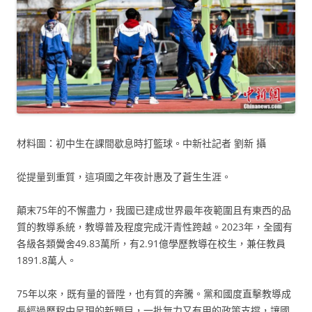
材料圖：初中生在課間歇息時打籃球。中新社記者 劉新 攝
從提量到重質，這項國之年夜計惠及了蒼生生涯。
顛末75年的不懈盡力，我國已建成世界最年夜範圍且有東西的品
質的教導系統，教導普及程度完成汗青性跨越。2023年，全國有
各級各類黌舍49.83萬所，有2.91億學歷教導在校生，兼任教員
1891.8萬人。
75年以來，既有量的晉陞，也有質的奔騰。黨和國度直擊教導成
長經過歷程中呈現的新題目，一批無力又有用的政策支撐，讓國