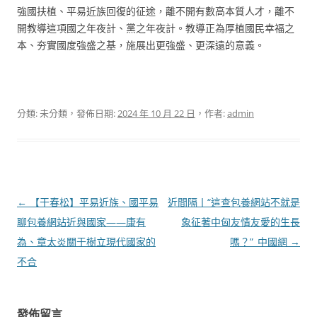
強國扶植、平易近族回復的征途，離不開有數高本質人才，離不
開教導這項國之年夜計、黨之年夜計。教導正為厚植國民幸福之
本、夯實國度強盛之基，施展出更強盛、更深遠的意義。
分類: 未分類，發佈日期:
2024 年 10 月 22 日
，作者:
admin
文
←
【干春松】平易近族、國平易
近間隔丨“這查包養網站不就是
章
聊包養網站近與國家——康有
象征著中匈友情友愛的生長
導
為、章太炎關于樹立現代國家的
嗎？”_中國網
→
覽
不合
發佈留言