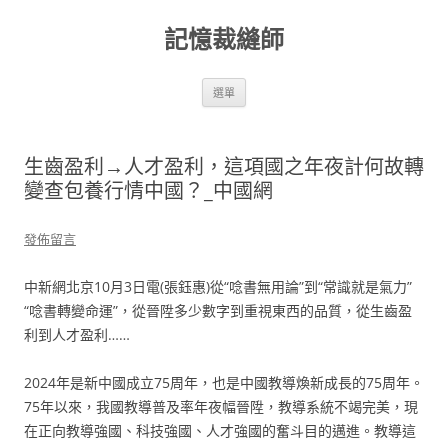
跳
至
記憶裁縫師
主
要
內
容
選單
生齒盈利→人才盈利，這項國之年夜計何故轉
變查包養行情中國？_中國網
發佈留言
中新網北京10月3日電(張鈺惠)從“唸書無用論”到“常識就是氣力”
“唸書轉變命運”，從晉陞多少數字到重視東西的品質，從生齒盈
利到人才盈利……
2024年是新中國成立75周年，也是中國教導煥新成長的75周年。
75年以來，我國教導普及率年夜幅晉陞，教導系統不竭完美，現
在正向教導強國、科技強國、人才強國的奮斗目的邁進。教導這