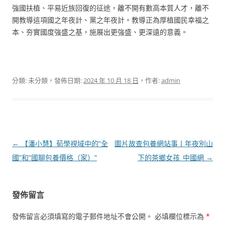
強國扶植、平易近族回復的征途，離不開有數高本質人才，離不
開教導這項國之年夜計、黨之年夜計。教導正為厚植國民幸福之
本、夯實國度強盛之基，施展出更強盛、更深遠的意義。
分類: 未分類，發佈日期:
2024 年 10 月 18 日
，作者:
admin
文
←
【潘小慧】荀學視域中的“全
圖片故查包養網站事丨年夜別山
章
國”和“國聊包養價格（家）”
下的茶鄉女孩_中國網
→
導
覽
發佈留言
發佈留言必須填寫的電子郵件地址不會公開。
必填欄位標示為
*