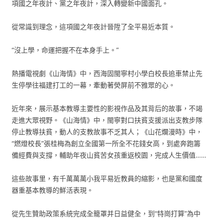
項國之年夜計、黨之年夜計，深入轉變新中國面孔。
從常識到理念，這項國之年夜計晉陞了全平易近本質。
“沒上學，命運把握不在本身手上。”
熱播電視劇《山海情》中，西海固閩寧村小學白校長追車禁止先
生停學往福建打工的一幕，牽動著熒屏前不雅眾的心。
近年來，展示基本教導主要性的影視作品及其背后的故事，不竭
走進大眾視野。《山海情》中，閩寧對口扶貧支援派出支教步隊
停止教導扶貧，動人的支教故事不乏其人；《山花爛漫時》中，
“燃燈校長”張桂梅為創立全國第一所全不花錢女高，到處奔跑籌
備經費與支撐，輔助年夜山貧苦女孩重返校園，完成人生價值……
這些故事里，有千萬萬萬小我平易近教員的縮影，也是黨和國度
器重基本教導的鮮活表現。
從先生贊助政策系統完成全籠罩并日益健全，到“特崗打算”為中