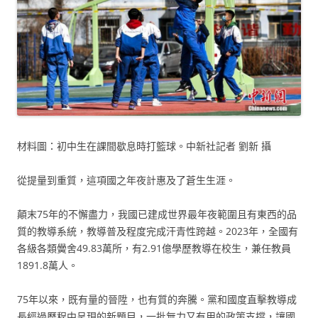
材料圖：初中生在課間歇息時打籃球。中新社記者 劉新 攝
從提量到重質，這項國之年夜計惠及了蒼生生涯。
顛末75年的不懈盡力，我國已建成世界最年夜範圍且有東西的品
質的教導系統，教導普及程度完成汗青性跨越。2023年，全國有
各級各類黌舍49.83萬所，有2.91億學歷教導在校生，兼任教員
1891.8萬人。
75年以來，既有量的晉陞，也有質的奔騰。黨和國度直擊教導成
長經過歷程中呈現的新題目，一批無力又有用的政策支撐，讓國