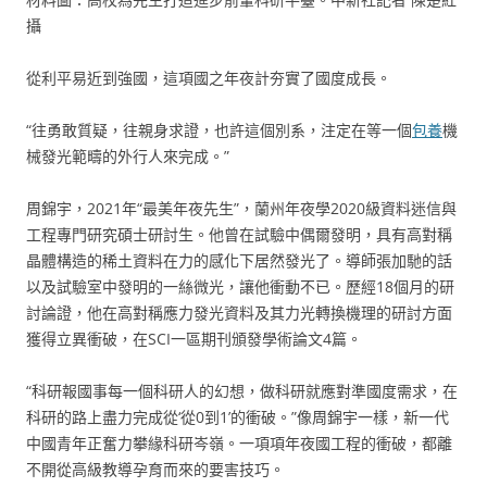
攝
從利平易近到強國，這項國之年夜計夯實了國度成長。
“往勇敢質疑，往親身求證，也許這個別系，注定在等一個
包養
機
械發光範疇的外行人來完成。”
周錦宇，2021年“最美年夜先生”，蘭州年夜學2020級資料迷信與
工程專門研究碩士研討生。他曾在試驗中偶爾發明，具有高對稱
晶體構造的稀土資料在力的感化下居然發光了。導師張加馳的話
以及試驗室中發明的一絲微光，讓他衝動不已。歷經18個月的研
討論證，他在高對稱應力發光資料及其力光轉換機理的研討方面
獲得立異衝破，在SCI一區期刊頒發學術論文4篇。
“科研報國事每一個科研人的幻想，做科研就應對準國度需求，在
科研的路上盡力完成從‘從0到1’的衝破。”像周錦宇一樣，新一代
中國青年正奮力攀緣科研岑嶺。一項項年夜國工程的衝破，都離
不開從高級教導孕育而來的要害技巧。