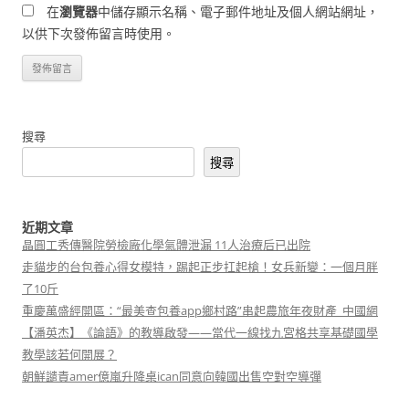
在
瀏覽器
中儲存顯示名稱、電子郵件地址及個人網站網址，
以供下次發佈留言時使用。
搜尋
搜尋
近期文章
晶圓工秀傳醫院勞檢廠化學氣體泄漏 11人治療后已出院
走貓步的台包養心得女模特，踢起正步扛起槍！女兵新變：一個月胖
了10斤
重慶萬盛經開區：“最美查包養app鄉村路”串起農旅年夜財產_中國網
【潘英杰】《論語》的教導啟發——當代一線找九宮格共享基礎國學
教學該若何開展？
朝鮮譴責amer億嵐升降桌ican同意向韓國出售空對空導彈