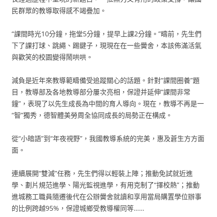
民群眾的教導取得感不竭疊加。
“課間時光10分鐘，拖堂5分鐘，提早上課2分鐘。”疇前，先生們
下了課打球、跳繩、踢鍵子，現現在在一些黌舍，本該佈滿活氣
與歡笑的校園變得鬧哄哄。
減負是近年來教導範疇備受追蹤關心的話題。針對“課間圈養”題
目，教導部及各地教導部分屢次亮相，保證并延伸“課間非常
鐘”，表現了以先生成長為中間的育人導向。現在，教導不再是一
“智”獨秀，德智體美勞周全協同成長的局勢正在構成。
從“小暗語”到“年夜視野”，我國教導系統的完美，惠及蒼生方方面
面。
連續展開“雙減”任務，先生們得以輕裝上陣；推動免試就近進
學、劃片規范進學、陽光監視進學，有用克制了“擇校熱”；推動
進城務工職員隨遷後代在公辦黌舍就讀和享用當局購置學位辦事
的比例跨越95%，保證城鄉受教導權同等……