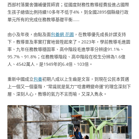
西部村落黌舍彌補優質師資；從國度財務性教導經費投進占國際
生孩子總值比例持續10多年不低于4%，到全國2895個縣級行政
單元所有的完成任務教導基礎平衡……
由小及年夜，由點及面
包養網 花圃
，在教導優先成長計謀支持
下，教導普及率實打實地晉陞起來了。2023年，學前教導毛進園
率、九年任務教導穩固率、高中階段毛進學率分辨達91.1%、
95.7%、91.8%；任務教導階段、高中階段在校生分辨為1.6億
人、4542萬人，是1949年的6.4倍、103倍。
重新中國成立
包養
初期八成以上生齒是文盲，到現在公民本質邁
上一個又一個臺階，“常識就是氣力”“唸書轉變命運”的理念深刻下
層、深刻人心，教導的氣力不言而喻，又深入雋永。