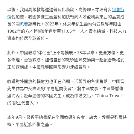
以後，我國高級教導進進普及化階段，高條理人才培育步
包養行
情
伐加速，我國步進生齒盈利加快轉向人才盈利高東西的品質成
長的關
包養
鍵時代。2023年，休息年紀生齒均勻受教導年限由
1982年的方才跨越8年進步至11.05年，人才資本總量、科技人力
資本均位居全球首位。
此外，中國教導“伴侶圈”正不竭擴展。75年以來，更全方位、更
多條理、更寬範疇、加倍自動的教導國際交通與一起配合新格式
正加速構成，中國教導國際影響力連續晉陞。
教導對外開放的輻射力也正在凸顯，活著界的各個角落，中國留
先生作為中交際流的“平易近間使者”，將中國故事、中國聲響傳
遍海內；赴華進修的本國先生，成為中漢文化、“China Travel”
的“野生代言人”。
本年9月，習近平總書記在全國教導年夜會上誇大，教導是強國扶
植、平易近族回復之基。