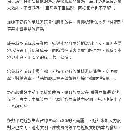
易近族連合提高價值的游玩產物和精品線路，深刻發掘游玩的育
人效能，不讓游客“上車睡覺下車攝影，回抵家啥也不了解”；
加速平易近族地域游玩業供應側改造，慢慢處理“如廁難”“住宿難”
等基本舉措措施痛點；
成長新型游玩成長業態，領導本地群眾普遍深刻介入，讓更多當
地人沾恩于游玩業成長，同時增進游客深度融進本地，體驗到本
地更本真、更周全的風土著土偶情；
培養新的游玩市場主體，推進平易近族地域游玩演藝、文明遺
產、醫藥資本、特點節慶展會等傳統貿易綜合體轉型進級……
為凸起講好中華平易近族故事，讓各族群眾在“看得見摸得著”的
深摯汗青文明中構筑中華平易近族共有精力家園，各地也使出了
十八般技藝。
多數平易近族生齒占總生齒55.8%的云南麗江，近年來加大力度
對東巴文明、邊屯文明、摩梭風情等平易近族文明資本的發掘、