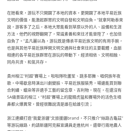
在她看來，游玩不只開闢了本地的資本，更開闢了本地平易近族
文明的價值，能激起群眾的文明自發和文明自負。“就拿阿勒泰來
說，游客多了之后，本地大眾能看到草原以外的人、設備和生涯
方法，他們的視野翻開了，常識素養和來往才能晉陞了，也加倍
自負了。”孟凡麗以為，游玩既是傳承平易近族文明的有用手腕，
也是與其他平易近族睜開文明交通與社會來往的主要載體，血脈
相連的各平易近族群眾在游玩的帶動下，經濟相依、文明相融、
同舟共濟、和氣共存。
貴州榕江“村超”賽場上，啦啦隊吹蘆笙、跳多耶舞、唱侗族年夜
歌，中場歇息時演出川劇變臉、平易近族服裝秀，場邊能買到聯
合刺繡、蠟染等非遺手工藝的留念章、吉利物，現在，在還沒有
5A級景區的榕江，“村超”賽場上的龍精虎猛和賽場外的活色生噴
鼻都火爆異常，曾經很難說清是誰在給誰引流；
浙江連續打造“我愛浙疆”文旅援疆brand，不只推介“絲路古龜茲”
等游玩線路，約請新疆阿克蘇宣講員走進杭州，還舉行兩地農人