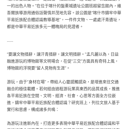
一的出色人物。”在位于喀什的盤橐城遺址公園班超留念館內，維
吾爾族導游用通俗話聲情并茂地先容。該公園是“喀什市鑄牢中華
平易近族配合體認識教導基地”，一件件文物、一處處汗青遺址，
都是中華平易近族多元一體魄局的見證者。
……
“要讓文物措辭，讓汗青措辭，讓文明措辭。”孟凡麗以為，日益
融進游玩的博物館等文明場合，在促“三交”方面具有奇特上風，
博物館的浮現要“留人見物有生涯”。
游玩，由于“身材在場”，帶給人心靈感觸感染，是增進來往交通
融合的極佳載體。若何經由過程游玩業高東西的品質成長，推進
各平易近族在空間、文明、經濟、社會、心思等方面全方位嵌
進，鑄牢中華平易近族配合體認識？研究班上，列位文旅人基于
實行和思慮，構成諸多共鳴：
為游玩注進新內在，打造更多表現中華平易近族配合體認識和平