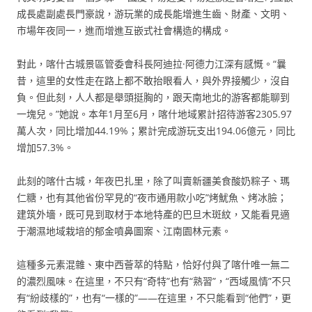
成長處副處長門豪說，游玩業的成長能增進生齒、財產、文明、
市場年夜同一，進而增進互嵌式社會構造的構成。
對此，喀什古城景區管委會科長阿迪拉·阿德力江深有感慨。“曩
昔，這里的女性走在路上都不敢抬眼看人，與外界接觸少，沒自
負。但此刻，人人都是舉頭挺胸的，跟天南地北的游客都能聊到
一塊兒。”她說。本年1月至6月，喀什地域累計招待游客2305.97
萬人次，同比增加44.19%；累計完成游玩支出194.06億元，同比
增加57.3%。
此刻的喀什古城，年夜巴扎里，除了叫賣新疆美食酸奶粽子、瑪
仁糖，也有其他省份罕見的“夜市通用款小吃”烤魷魚、烤冰臉；
建筑外墻，既可見到取材于本地特產的巴旦木斑紋，又能看見適
于潮濕地域栽培的郁金噴鼻圖案、江南園林元素。
這種多元素混雜、東中西薈萃的特點，恰好付與了喀什唯一無二
的濃烈風味。在這里，不只有“奇特”也有“熟習”，“西域風情”不只
有“紛歧樣的”，也有“一樣的”——在這里，不只能看到“他們”，更