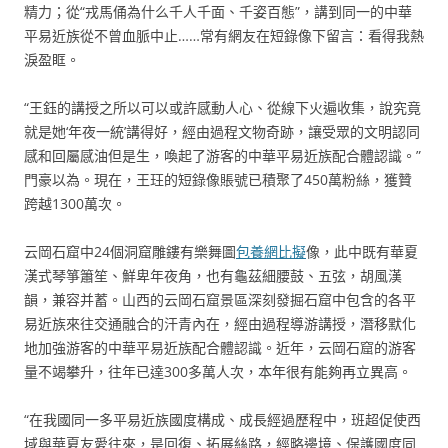
精力；從“戎馬俑為什么千人千面、千姿百態”，講到同一的中華
平易近族從不曾血脈中止……常有網友在短錄像下留言：看得我熱
淚盈眶。
“王鈺的講授之所以可以或許感動人心、從線下火遍收集，說究竟
就是她‘年夜一統’講得好，經由過程文物奇跡，讓受眾的文明認同
感和回屬感油但是生，喚起了游客的中華平易近族配合體認識。”
門豪以為。現在，王玨的短錄像賬號已積聚了450萬粉絲，獲贊
跨越1300萬次。
云岡石窟中24個洞窟雕鏤有樂舞圖
包養網比擬
像，此中既有華夏
漢式琴箏簫笙、鮮卑年夜角，也有龜茲細腰鼓、五弦，胡風漢
韻，兼容并蓄。山西的云岡石窟景區深刻發掘石窟中包含的各平
易近族來往交通融合的汗青內在，經由過程導游講授，潛移默化
地加強游客的中華平易近族配合體認識。近年，云岡石窟的游客
量不竭攀升，往年已達300多萬人次，本年很有能夠再立異高。
“在我國同一多平易近族國度構成、成長經過歷程中，班超促使西
域與華夏友愛往來，是回復、拓展絲路，經略邊境、保護國度同