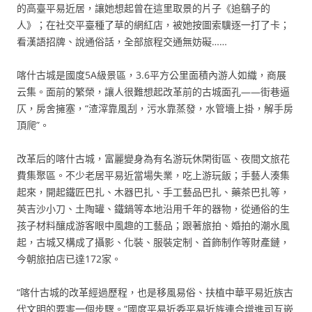
的高臺平易近居，讓她想起曾在這里取景的片子《追鷂子的
人》；在社交平臺種了草的網紅店，被她按圖索驥逐一打了卡；
看漢語招牌、說通俗話，全部旅程交通無妨礙……
喀什古城是國度5A級景區，3.6平方公里面積內游人如織，商展
云集。面前的繁榮，讓人很難想起改革前的古城面孔——街巷逼
仄，房舍擁塞，“渣滓靠風刮，污水靠蒸發，水管墻上掛，解手房
頂爬”。
改革后的喀什古城，富麗變身為有名游玩休閑街區、夜間文旅花
費集聚區。不少老居平易近當場失業，吃上游玩飯；手藝人湊集
起來，開起鐵匠巴扎、木器巴扎、手工藝品巴扎、藥茶巴扎等，
英吉沙小刀、土陶罐、鐵鍋等本地沿用千年的器物，從通俗的生
孩子材料釀成游客眼中風趣的工藝品；跟著旅拍、婚拍的潮水風
起，古城又構成了攝影、化裝、服裝定制、首飾制作等財產鏈，
今朝旅拍店已達172家。
“喀什古城的改革經過歷程，也是移風易俗、扶植中華平易近族古
代文明的要害一個步驟。”國度平易近委平易近族連合增進司互嵌