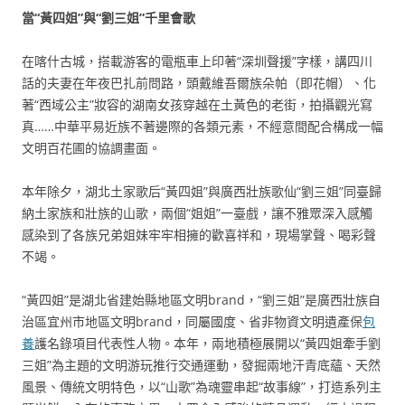
當“黃四姐”與“劉三姐”千里會歌
在喀什古城，搭載游客的電瓶車上印著“深圳聲援”字樣，講四川
話的夫妻在年夜巴扎前問路，頭戴維吾爾族朵帕（即花帽）、化
著“西域公主”妝容的湖南女孩穿越在土黃色的老街，拍攝觀光寫
真……中華平易近族不著邊際的各類元素，不經意間配合構成一幅
文明百花圃的協調畫面。
本年除夕，湖北土家歌后“黃四姐”與廣西壯族歌仙“劉三姐”同臺歸
納土家族和壯族的山歌，兩個“姐姐”一臺戲，讓不雅眾深入感觸
感染到了各族兄弟姐妹牢牢相擁的歡喜祥和，現場掌聲、喝彩聲
不竭。
“黃四姐”是湖北省建始縣地區文明brand，“劉三姐”是廣西壯族自
治區宜州市地區文明brand，同屬國度、省非物資文明遺產保
包
養
護名錄項目代表性人物。本年，兩地積極展開以“黃四姐牽手劉
三姐”為主題的文明游玩推行交通運動，發掘兩地汗青底蘊、天然
風景、傳統文明特色，以“山歌”為魂靈串起“故事線”，打造系列主