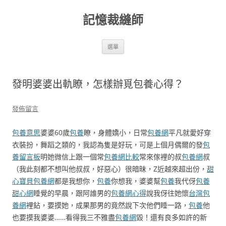
跳
至
記憶裁縫師
主
要
內
容
選單
發明婆婆出軌瞭，怎樣辦覓包養心得？
發佈留言
包養意思
婆婆60歲
包養
瞭，身體嬌小，日常
包養網
平凡就愛好穿
衣裝扮，舞蹈之類的，我認為隻是好玩，可是上個月偶爾的發
包
養留言板
明她微信上跟一個常
包養網比較
常來傢裡的叔
包養網
叔
（我此刻都不想叫他叔叔，好惡心）很暗昧，Z近越來超出份，
甜
心寶貝包養網
都是我想你，
包養
你想我，婆婆幫
包養
我代伢
包養
甜心網
睡覺的早晨，跟阿誰男的
包養網心得
說我伢往她懷
台灣包
養網
裡鉆，要摸她，成果那男的竟然說下次他們睡一路，
包養
他
也要摸我婆婆……看得我三不雅盡
包養網
毀！還有良多如許的新