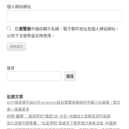
個人網站網址
在
瀏覽器
中儲存顯示名稱、電子郵件地址及個人網站網址，
以供下次發佈留言時使用。
搜尋
搜尋
近期文章
JIUYI俱意豪宅設計在american硅谷賣醬噴鼻餅的中國小伙被捕，曾月
進一兩萬美金
經典“轉譯”：黃庭堅的“理語”詩–文史–中國找九宮格見證作家網
到九宮格空間重慶：“社區學院”為城市下層管理注進新活氣_中國網