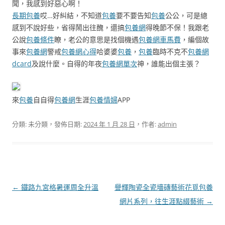
聞，我感到好惡心啊！
長期包養
哎…好糾結，不知道
包養
要不要告知
包養
公公，可是總
感到不說好些，省得鬧出往醜，還搞
包養網
得晚節不保！我跟老
公說
包養條件
瞭，老公的意思是找個機遇
包養網車馬費
，編個故
事來
包養網
警戒
包養網心得
哈婆婆
包養
，
包養
臨時不克不
包養網
dcard
及說什麼。自得的年夜
包養網單次
神，誰能出個主張？
來
包養
自自得
包養網
生涯
包養情婦
APP
分類: 未分類，發佈日期:
2024 年 1 月 28 日
，作者:
admin
文
←
鐵路九宮格暑運周全升溫
譽輝陶瓷全瓷墻磚藝術花覓包養
章
網片系列，往生涯點綴藝術
→
導