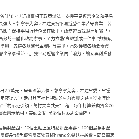
濟強省計謀，制訂出臺相干政策辦法，支撐平易近營企業和平易
長強大。郭寧寧先容，福建支撐平易近營企業苦守實業、苦
巧飯；保持平易近營企業在哪里，政務辦事就跟進到哪里，
效的一體化政務辦事，全力推動“高效辦成一件事”“數據最
化準繩，支撐各類運營主體同等競爭，高效獲取各類要素資
營企業家權益，加強平易近營企業內活潑力，讓立異創業發
支出2.7萬元，居全國第六位。郭寧寧先容，福建省委、省當
五年夜復興”，走出具有福建特點的村落復興之路。從本年開
“千村示范引領、萬村共富共美”工程，每年打算兼顧資金26
村落復興示范村，帶動全省1萬多個村落周全晉陞。
農業財產園、20個重點上風特點財產集群、100個農業財產
“福農優品”綠色優質農產物區域brand名聲越來越響。郭寧寧表