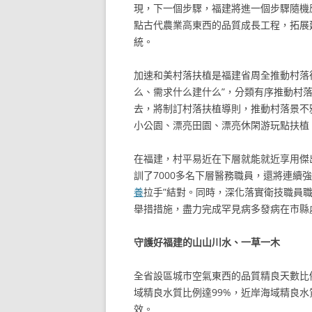
現，下一個步驟，福建將進一個步驟隨機
點古代農業高東西的品質成長工程，拓展
統。
加速和美村落扶植是福建省周全推動村落
么、需求什么建什么”，分類有序推動村
去，將制訂村落扶植導則，推動村落景不
小公園、漂亮田園、漂亮休閑游玩點扶植
在福建，村平易近在下層就能就近享用傑
訓了7000多名下層醫務職員，還將連續
養
拉手”結對。同時，深化落實衛技職員
舉措措施，盡力完成罕見病多發病在市縣
守護好福建的山山川水、一草一木
全省設區城市空氣東西的品質精良天數比例為
域精良水質比例達99%，近岸海域精良水
效。