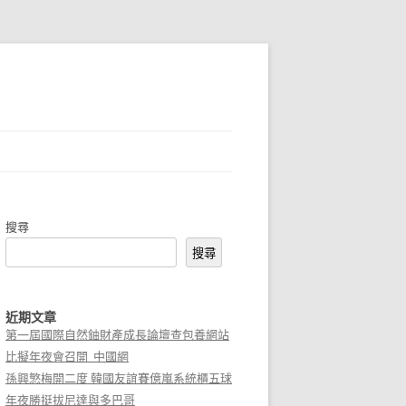
搜尋
搜尋
近期文章
第一屆國際自然鈾財產成長論壇查包養網站
比擬年夜會召開_中國網
孫興慜梅開二度 韓國友誼賽億嵐系統櫃五球
年夜勝挺拔尼達與多巴哥