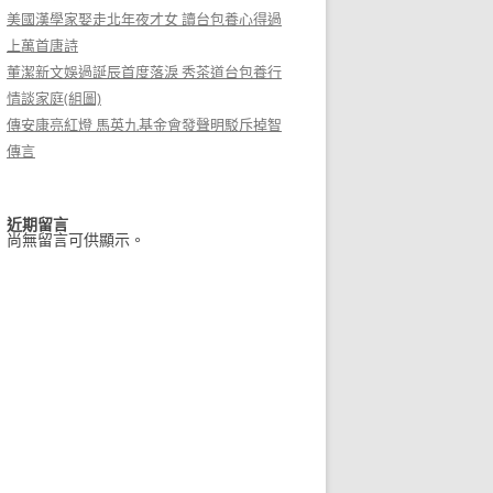
美國漢學家娶走北年夜才女 讀台包養心得過
上萬首唐詩
董潔新文娛過誕辰首度落淚 秀茶道台包養行
情談家庭(組圖)
傳安康亮紅燈 馬英九基金會發聲明駁斥掉智
傳言
近期留言
尚無留言可供顯示。