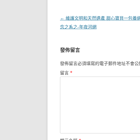
文
←
維護文明和天然遺產 甜心寶貝一包養
章
念之系之-年夜河網
導
覽
發佈留言
發佈留言必須填寫的電子郵件地址不會公
留言
*