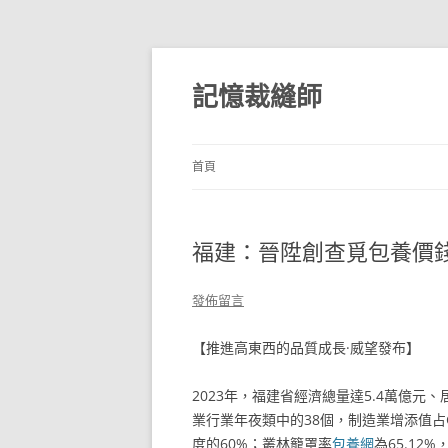
跳
至
主
記憶裁縫師
要
內
容
首頁
福建：晉陞創查覓包養價錢
發佈留言
【推進高東西的品質成長·威望發布】
2023年，福建省經濟總量達5.4萬億元
業行業年夜類中的38個，制造業增添值占
度的60%；叢林籠罩率
包養網
為65.12