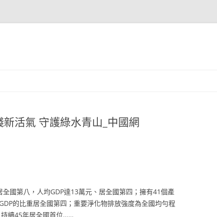
新活氣 守護綠水青山_中國網
、居全國第八，人均GDP達13萬元、居全國第四；擁有41個產
GDP的比重居全國第四；重要淨化物排放強度為全國均勻程
%，持續45年居全國首位……