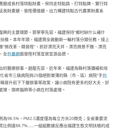
應變成長村落特點財產，保持走特點路、打特點牌，實行特
延長財產鏈、晉陞價值鏈，出力構建特點古代農業財產系
復興的主要環節。郭寧寧先容，福建保持“鄉村缺什么補什
落扶植。本年年頭，福建周全啟動新一輪村落分類任務，接上
雅“微改革、精晉陞”，抓好漂亮天井、漂亮微景不雅、漂亮
，全
包養網
面晉陞村落宜居宜游品德。
出的醫療辦事。趙龍先容，近年來，福建為縣村落彌補和培
強化省市三級病院與25個絕對單薄的縣（市、區）病院“手
包
職稱晉升前下下層辦事等政策，讓小病院有更多的好大夫、好
處理、頭疼腦熱等小病在村落處理。
98.5%，PM2.5濃度僅為每立方米20微克；全省重要流
質比例達88.7%……一組組數據反應出福建生態文明扶植的成