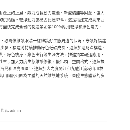
財產上的上風，鼎力成長動力電池、新型儲能等財產，強大
的供給鏈。乾淨動力裝機占比達63%，這是福建完成高東西
將盡快完成全省的制造業企業100%應用乾淨和綠色電力。
祉，必需像維護眼睛一樣維護好生態周遭的狀況，守護好福建
個步驟，福建將持續推動綠色低碳成長，連續加速財產構造、
費、綠色棲身、綠色出行等生涯方法，推進資本輪迴應用，
社會；加大力度生態維護修復，優化領土空間格式，連續扶
亮海灣和漂亮園區”，連續加大力度閩江和九龍江流域山川林
夷山國度公園為主體的天然維護地系統，晉陞生態體系的多
，作者:
admin