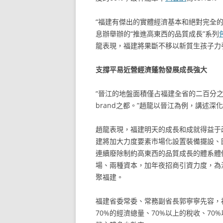
“福建有傑出的實體經濟基本和絕對完全的
息辦舉辦的“推進高東西的品質成長”系列
龍表現，福建將果斷不移以新質生孩子力
支撐平易近營經濟蓬勃發展成長強大
“晉江的地盤面積僅占福建全省的二百分
brand之都。”趙龍以晉江為例，講述
趙龍表現，福建明天的成長和成就得益于
建將加大力度要素市場化設置裝備擺設、
連續廢除制約高東西的品質成長的體系體
場、兩種資本，加年夜招商引資力度，為
聚福建。
福建省委常委、常務副省長郭寧寧先容，
70%的經濟總量、70%以上的稅收、70