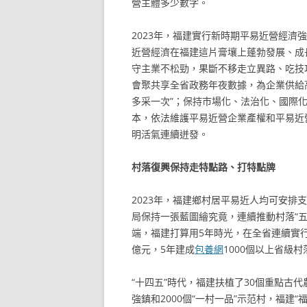
營主體多少數字。
2023年，福建實行新時期平易近營經
近營經濟在福建這片膏壤上蓬勃發展、成
守主業不松勁，果斷不移走立異路、吃技
會聚共享全省政務年夜數據，為企業供給高
多采一次”；保持市場化、法治化、國際
本，依法維護平易近營企業產權和平易近
明活氣連續迸發。
村落復興保持走特點路、打特點牌
2023年，福建鄉村居平易近人均可安排
局保持一張藍圖繪究竟，連續推動村落“
端，福建打算用5年時光，在全省連續實行
億元，5年建成
包養網
1000個以上省級
“十四五”時代，福建扶植了30個重點古代
強鎮和2000個“一村一品”示范村，福建