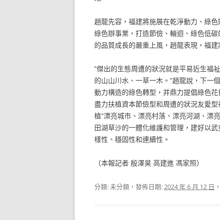
趙龍先容，福建將施展在乾淨動力、綠色
綠色辦事業，打造節儉、輪迴、綠色低碳
的品質成長的嚴重上風，趙龍表現，福建
“傑出的生態周遭的狀況就是平易近生福
的山山川水、一草一木。”趙龍說，下一
動力構造的綠色轉型，并鼎力提倡綠色花
盡力扶植資本節儉型和周遭的狀況友愛型
植“漂亮城市、漂亮村落、漂亮河湖、漂
田湖草沙的一體化維護和管理，建好以武
樣性、穩固性和連續性。
（本報記者 殷澤昊 高建進 馮家照）
分類: 未分類，發佈日期:
2024 年 6 月 12 日