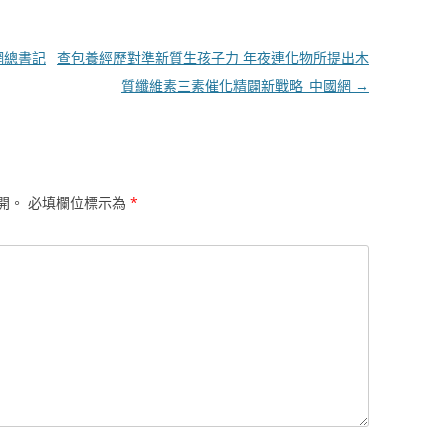
網總書記
查包養經歷對準新質生孩子力 年夜連化物所提出木
質纖維素三素催化精闢新戰略_中國網
→
開。
必填欄位標示為
*