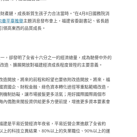
財產鏈，成長新質生孩子力合法當時。”在4月8日國務院消
包養平臺推舉
主題消息發布會上，福建省委副書記、省長趙
引領高東西的品質成長。
之一，卻發明了全省十六分之一的經濟總量，成為馳譽中外的
深化改造、擴展開放對福建經濟成長程度晉陞的主要意義。
改造開放，將來的前程和盼望也要依附改造開放。將來，福
國資國企、財稅金融、綠色資本轉化途徑等重點範疇改造，
例機制妨礙，讓市場披髮更多活氣；用好國際國際兩個市
海內僑胞來閩投資供給更多方便前提，增進更多資本要素會
福建是平易近營經濟年夜省，平易近營企業進獻了全省約
%以上的科技立異結果、80%以上的失業職位、90%以上的運