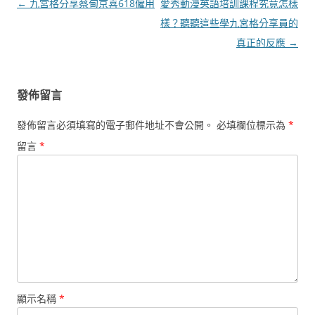
文
←
九宮格分享蔡甸京喜618僱用
愛秀動漫英語培訓課程究竟怎樣
章
樣？聽聽這些學九宮格分享員的
導
真正的反應
→
覽
發佈留言
發佈留言必須填寫的電子郵件地址不會公開。
必填欄位標示為
*
留言
*
顯示名稱
*