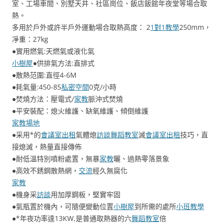
室、工場車間、別墅天井、社區崗位、飯店飯館年夜堂等場合取
熱。
多用於戶外或許半戶外運動場合取熱高度： 2
1對1教學
250mm，
凈重：27kg
●實用燃氣:天燃氣或液化氣
小樹屋
●供排氣方法:直排式
●散熱范圍:直徑4-6M
●耗氣量:450-85
私密空間
0克/小時
●焚燒方法：壓電式/
家教
脈沖式焚燒
●平安裝配：熄火維護、缺氧維護、傾倒維護
家教場地
●采用*的
會議室出租
氣體熄
訪談
舞蹈教室
滅
會議室出租
技巧，直
接熄滅，熱量直接傳佈
●耐低溫特別噴粉處置，無暴
家教
曬、過熱零落景象
●高效不銹鋼散熱網，
交流
經久無腐化
家教
●機身采
訪談
用加厚鋼板，堅實牢固
●氣瓶置於機內，可隨便變動位置
小樹屋
到所需的處所
小班教學
●*年夜功率達13KW,是普通取熱器的六
舞蹈教室
倍