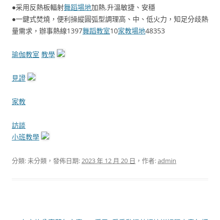
●采用反熱板輻射
舞蹈場地
加熱,升溫敏捷、安穩
●一鍵式焚燒，便利操縱圓弧型調理高、中、低火力，知足分歧熱
量需求，辦事熱線1397
舞蹈教室
10
家教場地
48353
瑜伽教室
教學
見證
家教
訪談
小班教學
分類: 未分類，發佈日期:
2023 年 12 月 20 日
，作者:
admin