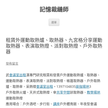
跳
至
記憶裁縫師
主
要
內
容
選單
租賃外運動取熱爐、取熱器、九宮格分享運動
取熱器、表演取熱燈、派對取熱燈、戶外取熱
器
發佈留言
武
會議室出租
漢專門研究租賃和發賣戶外運動取熱爐、取熱器、
運動取熱器、表演取熱燈、派對取熱燈、帳篷取熱器、戶外取熱
爐、取熱傘、采熱燈
會議室出租
。1397104835
瑜伽場地
3
戶外取熱火爐、天井式取熱燈、傘
共享空間
狀取熱器、
教學場地
運動取熱燈
應用場合：戶外酒吧、步行街、
講座
戶外體育館、年夜型會議