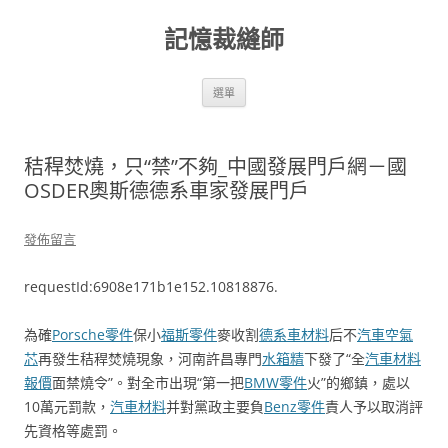
跳
至
記憶裁縫師
主
要
內
容
選單
秸稈焚燒，只“禁”不夠_中國發展門戶網－國
OSDER奧斯德德系車家發展門戶
發佈留言
requestId:6908e171b1e152.10818876.
為確
Porsche零件
保小
福斯零件
麥收割
德系車材料
后不
汽車空氣
芯
再發生秸稈焚燒現象，河南許昌專門
水箱精
下發了“全
汽車材料
報價
面禁燒令”。對全市出現“第一把
BMW零件
火”的鄉鎮，處以
10萬元罰款，
汽車材料
并對黨政主要負
Benz零件
責人予以取消評
先資格等處罰。