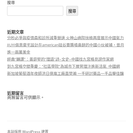
搜尋
搜尋
近期文章
分秒必爭與疫情森和診所減重競速 火神山病院扶植再度展示中國氣力
JIUYI俱意豪宅設計在american硅谷賣醬噴鼻餅的中國小伙被捕，曾月
進一兩萬美金
經典“轉譯”：黃庭堅的“理語”詩–文史–中國找九宮格見證作家網
到九宮格空間重慶：“社區學院”為城市下層管理注進新活氣_中國網
新加坡葡萄酒年夜師洪日億嵐工廠直營瀚 一手研討藥品一手品鑒佳釀
近期留言
尚無留言可供顯示。
本站採用 WordPress 建置