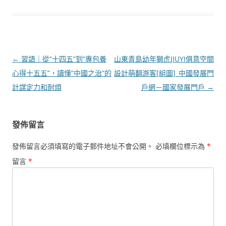
文
←
習語｜從“十四五”到“專包養
山東青島幼年獅虎JIUYI俱意空間
章
心得十五五”，讀懂“中國之治”的
設計萌翻游客[組圖]_中國發展門
導
計謀定力和耐煩
戶網－國家發展門戶
→
覽
發佈留言
發佈留言必須填寫的電子郵件地址不會公開。
必填欄位標示為
*
留言
*