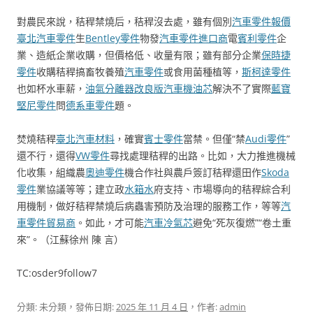
對農民來說，秸稈禁燒后，秸稈沒去處，雖有個別
汽車零件報價
臺北汽車零件
生
Bentley零件
物發
汽車零件進口商
電
賓利零件
企
業、造紙企業收購，但價格低、收量有限；雖有部分企業
保時捷
零件
收購秸稈搞畜牧養殖
汽車零件
或食用菌種植等，
斯柯達零件
也如杯水車薪，
油氣分離器改良版
汽車機油芯
解決不了實際
藍寶
堅尼零件
問
德系車零件
題。
焚燒秸稈
臺北汽車材料
，確實
賓士零件
當禁。但僅“禁
Audi零件
”
還不行，還得
VW零件
尋找處理秸稈的出路。比如，大力推進機械
化收集，組織農
奧迪零件
機合作社與農戶簽訂秸稈還田作
Skoda
零件
業協議等等；建立政
水箱水
府支持、市場導向的秸稈綜合利
用機制，做好秸稈禁燒后病蟲害預防及治理的服務工作，等等
汽
車零件貿易商
。如此，才可能
汽車冷氣芯
避免“死灰復燃”“卷土重
來”。（江蘇徐州 陳 言）
TC:osder9follow7
分類: 未分類，發佈日期:
2025 年 11 月 4 日
，作者:
admin