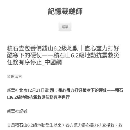
跳
至
記憶裁縫師
主
要
內
容
選單
積石查包養價錢山6.2級地動｜盡心盡力打好
酷寒下的硬仗——積石山6.2級地動抗震救災
任務有序停止_中國網
發佈留言
新華社北京12月21日電
題：盡心盡力打好嚴冷下的硬仗——積石
山6.2級地動抗震救災任務有序進行
新華社記者
甘肅積石山6.2級地動發生以來，各方氣力盡心盡力排查搜救、救