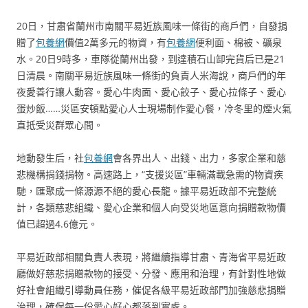
20日，甘肅省蘭州市南關平易近族風味一條街的商戶們，自發捐
贈了
包養網
價值2萬多元的物資，有
包養網
便利面、棉被、礦泉
水。20日9時多，車隊從蘭州出發，到達積石山卸完貨后已是21
日清晨。南關平易近族風味一條街的負責人米海說，商戶們的年
夜愛善行讓人動容。愛心牛肉面、愛心餃子、愛心拉條子、愛心
蛋炒飯……災區安頓點愛心人士現場制作愛心餐，冷冬里的煙火氣
直抵受災群眾心間。
地動發生后，社
包養網
會各界出人、出錢、出力，多家企業和慈
悲機構捐錢捐物。高速路上，“支援災區”車輛滿載急需的物資疾
馳，匯聚成一條源源不絕的愛心長龍。據平易近政部不完整統
計，各類慈悲組織、愛心企業和個人向受災地區意向捐贈款物價
值已超過4.6億元。
平易近政部相關負責人表現，將繼續指導甘肅、青海省平易近政
廳做好慈悲捐贈款物的接受、分發、應用和治理，有針對性地做
好社會組織引導動員任務，催促各級平易近政部門加強慈悲捐贈
治理，確保每一份愛心好心都落到實處。