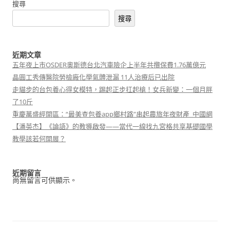
搜尋
搜尋
近期文章
五年夜上市OSDER奧斯德台北汽車險企上半年共攬保費1.76萬億元
晶圓工秀傳醫院勞檢廠化學氣體泄漏 11人治療后已出院
走貓步的台包養心得女模特，踢起正步扛起槍！女兵新變：一個月胖
了10斤
重慶萬盛經開區：“最美查包養app鄉村路”串起農旅年夜財產_中國網
【潘英杰】《論語》的教導啟發——當代一線找九宮格共享基礎國學
教學該若何開展？
近期留言
尚無留言可供顯示。