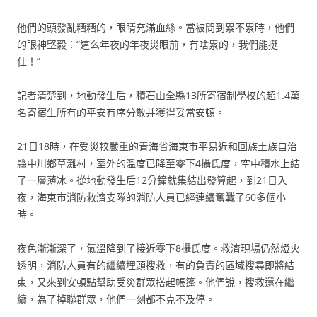
他們的頭發亂糟糟的，眼睛充滿血絲。當被問到累不累時，他們
的眼神堅毅：“這么年夜的年夜災眼前，有啥累的，我們能挺
住！”
記者清楚到，地動發生后，積石山全縣13所寄宿制學校的超1.4萬
名寄宿生所有的平安有序分散并獲得妥當安頓。
21日18時，在受災較嚴重的青海省海東市平易近和回族土族自治
縣中川鄉草灘村，室外的溫度已降至零下4攝氏度，空中積水上結
了一層薄冰。從地動發生后12分鐘就集結出發算起，到21日入
夜，海東市消防救濟支隊的消防人員已經連續奮戰了60多個小
時。
夜色漸漸深了，氣溫降到了接近零下8攝氏度。救濟現場仍然燈火
透明，消防人員有的繼續埋頭搜救，有的負責的區域搜尋即將結
束，又來到安頓點幫助受災群眾搭起帳篷。他們說，搜救還在繼
續，為了掉聯群眾，他們一刻都不克不及停。