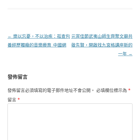
文
←
樂以忘憂，不以治疾：孤查包
元宵佳節武夷山師生齊聚文廟共
章
養經歷獨癥的音樂療育_中國網
敬先賢，開啟找九宮格講座新的
導
一年
→
覽
發佈留言
發佈留言必須填寫的電子郵件地址不會公開。
必填欄位標示為
*
留言
*