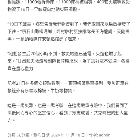
棉帳篷、11000張折疊床、11000床棉被棉褥、400套火爐等救災
物資于19日一早敏捷向地動災區調撥。
“19日下戰書，鄉里告訴我們物資到了，我們取回來以后敏捷發了
下往。”積石山縣柳溝鄉上坪村駐村幫扶隊隊長王海龍說，天剛擦
黑，一頂頂帳篷在安頓點搭建了起來。
“地動發生后20個小時不到，救災帳篷已通電，火爐也燃了起
來。”甘肅藍天救濟隊副隊長陸昭旭說，為了讓群眾不受凍，各樸
直在盡心盡力。
記者21日在多個安頓點看到，一頂頂帳篷整齊擺列，受災群眾在
帳篷外有序領取棉被、牛奶等物資。
這是一場災難，也是一場考驗。在這場嚴重考驗中，我們看到了
高低同心專心的堅定信心，看到了眾志成城、共克時艱的動人氣
力。
分類: 未分類，發佈日期:
2024 年 11 月 18 日
，作者:
admin