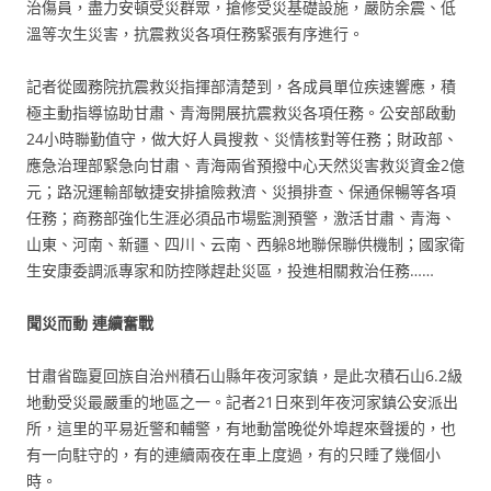
治傷員，盡力安頓受災群眾，搶修受災基礎設施，嚴防余震、低
溫等次生災害，抗震救災各項任務緊張有序進行。
記者從國務院抗震救災指揮部清楚到，各成員單位疾速響應，積
極主動指導協助甘肅、青海開展抗震救災各項任務。公安部啟動
24小時聯勤值守，做大好人員搜救、災情核對等任務；財政部、
應急治理部緊急向甘肅、青海兩省預撥中心天然災害救災資金2億
元；路況運輸部敏捷安排搶險救濟、災損排查、保通保暢等各項
任務；商務部強化生涯必須品市場監測預警，激活甘肅、青海、
山東、河南、新疆、四川、云南、西躲8地聯保聯供機制；國家衛
生安康委調派專家和防控隊趕赴災區，投進相關救治任務……
聞災而動 連續奮戰
甘肅省臨夏回族自治州積石山縣年夜河家鎮，是此次積石山6.2級
地動受災最嚴重的地區之一。記者21日來到年夜河家鎮公安派出
所，這里的平易近警和輔警，有地動當晚從外埠趕來聲援的，也
有一向駐守的，有的連續兩夜在車上度過，有的只睡了幾個小
時。