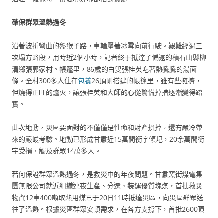
確保群眾溫熱過冬
沿著波折彎曲的盤猴子路，車輪壓著冰雪向前行駛。艱難經過三
次塌方路段，用時近2個小時，記者終于抵達了偏遠的積石山縣柳
溝鄉張郭家村。帳篷里，86歲的白叟張桂英吃著熱騰騰的湯面
條。全村300多人住在
包養
26頂剛搭建的帳篷里，雖有些擁擠，
但燒得正旺的爐火，讓張桂英和大師的心從驚慌掉措逐漸變得踏
實。
此次地動，災區要面對的不僅僅是性命和財產損掉，還有嚴冷帶
來的嚴峻考驗。地動已形成甘肅近15萬間衡宇傾圮，20余萬間衡
宇受損，觸及群眾14萬多人。
若何保證群眾溫熱過冬，是救災中的年夜問題。甘肅窯街煤電集
團無限公司就近組織連夜生產、分選、裝運優質塊煤，首批救災
物資12車400噸取熱用煤已于20日11時抵達災區，向災區群眾送
往了溫熱。根據災區群眾安頓需求，在各方支撐下，首批2600頂