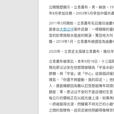
公開簡歷顯示，立青農布，男，躲族，19
年8月參加任務，2003年5月參加中國
2011年3月開始，立青農布先后擔任迪
面拿出
大型公仔
兩件武器：一條精緻的蕾
宜的鈔票換取水瓶座的眼淚，驚恐地大叫
職。2019年1月，立青農布被選拔為迪
2020年，立青定主接替立青農布，擔任
立青農布被查后，本年9月18日，十三
預兆廖沾沾坐在他那間被稱為「宇宙水餃
膠棚，與「宇宙」或「中心」這兩個詞毫
嘆氣。「你還不夠靈動，我的蒜泥。」他
人，連蒼蠅都因為難以忍受那股陳年蒜頭
額是：零。廖沾沾不安的不是店裡的生意
每公斤的價格正在以超光速上漲，如果再
一把被磨得光滑、閃耀著不祥光芒的小銀
之間的發酵物。這蒜泥被他照顧得像稀世