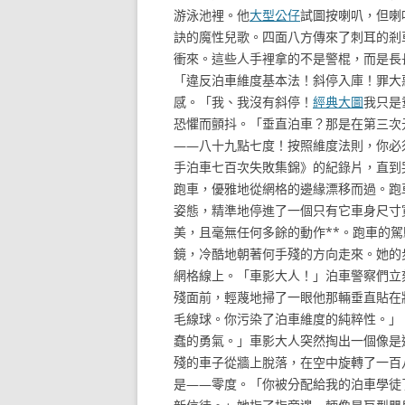
游泳池裡。他
大型公仔
試圖按喇叭，但喇
訣的魔性兒歌。四面八方傳來了刺耳的剎
衝來。這些人手裡拿的不是警棍，而是長
「違反泊車維度基本法！斜停入庫！罪大
感。「我、我沒有斜停！
經典大圖
我只是
恐懼而顫抖。「垂直泊車？那是在第三次
——八十九點七度！按照維度法則，你必
手泊車七百次失敗集錦》的紀錄片，直到
跑車，優雅地從網格的邊緣漂移而過。跑
姿態，精準地停進了一個只有它車身尺寸
美，且毫無任何多餘的動作**。跑車的
鏡，冷酷地朝著何手殘的方向走來。她的
網格線上。「車影大人！」泊車警察們立
殘面前，輕蔑地掃了一眼他那輛垂直貼在
毛線球。你污染了泊車維度的純粹性。」
蠢的勇氣。」車影大人突然掏出一個像是
殘的車子從牆上脫落，在空中旋轉了一百
是——零度。「你被分配給我的泊車學徒