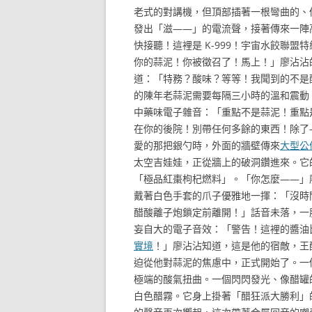
老式的對講機，但頂部插著一根彎曲的、
發出「滋——」的電流聲，接著傳來一陣
快接聽！這裡是 K-999！宇宙水餃聯
你的蒜泥！你被徵召了！馬上！」廖沾沾
道：「特務？酸味？等等！我聞到的不是
的陳年老蒜泥需要每隔三小時的溫和震動！
中藥味電子雜音：「重點不是蒜泥！重點
在你的後院！別帶任何多餘的東西！除了
愛的那把銀勺時，外面的牆壁傳來
大型公
太空吉娃娃，正從牆上的破洞鑽進來。它
「極品紅棗枸杞燃料」。「你怎麼——」廖
戴著白色手套的爪子優雅地一揮：「沒時
醋酸離子炮鎖定前離開！」話音未落，一
妄自大的電子音效：「警告！這裡的醬油
實境
！」廖沾沾知道，這是他的宿敵，王
迫從他對蒜泥的焦慮中，正式開始了。一
極端的酸氣扭曲。一個閃閃發光、像醋罐
白色醋霧。它身上掛著「醋狂派大勝利」