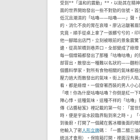
受到**「溫和的震動」**，以助其在
面的世界開始發出一些不對勁的信號。首
低沉且潮濕的「咕嚕——咕嚕——」聲。
的、消化不良的胃在哀嚎。廖沾沾皺著眉
究竟，順手從桌上拿了一張髒兮兮的，印
他一腳踏出店門，立刻被眼前的景象震驚
邊，從高架橋到巷弄口，全部變成了綠燈
每一個燈箱都發出了那種「咕嚕咕嚕」的
部冒出，散發出一種難以名狀的——麵粉
個醬料學家，對所有食物相關的氣味都極
壓力過大而散發出的氣味。街上的行人陷
看，都是綠燈。一個穿著西裝的男人小心
「喂！你為什麼咕嚕咕嚕？你倒是紅一下
陣心悸。這種氣味，這種不祥的「咕嚕」
傳《沾醬秘笈》裡記載的第一句：「當世
時，便是宇宙水餃臨界點到來之時。」「
到後廚，打開了一個藏在舊冰櫃後面的暗
他輸入了密
人形立牌
碼：「一醬二醋三油
統派才會用）。保險箱打開，裡面沒有黃