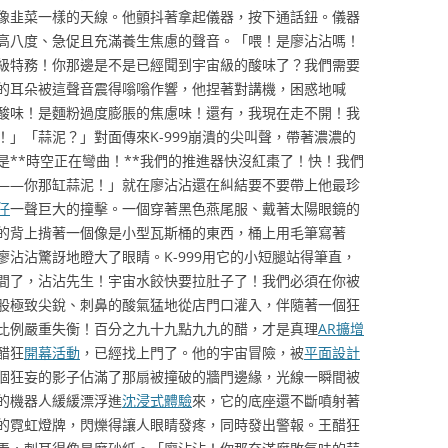
像韭菜一樣的天線。他顫抖著拿起儀器，按下通話鈕。儀器
高八度、急促且充滿養生焦慮的聲音。「喂！是廖沾沾嗎！
盟特級特務！你那邊是不是已經聞到宇宙級的酸味了？我們需要
的耳朵被這聲音震得嗡嗡作響，他捏著對講機，困惑地喊
酸味！是麵粉過度膨脹的焦慮味！還有，我現在走不開！我
」「蒜泥？」對面傳來K-999崩潰的尖叫聲，帶著濃濃的
是**時空正在彎曲！**我們的推進器快沒紅棗了！快！我們
——你那缸蒜泥！」就在廖沾沾還在糾結要不要帶上他最珍
仔
一聲巨大的撞擊。一個穿著黑色燕尾服、戴著太陽眼鏡的
的背上揹著一個像是小型瓦斯桶的東西，桶上用毛筆寫著
沾沾驚訝地瞪大了眼睛。K-999用它的小短腿站得筆直，
間了，沾沾先生！宇宙水餃快要拉肚子了！我們必須在你被
股極致尖銳、刺鼻的酸氣猛地從店門口灌入，伴隨著一個狂
比例嚴重失衡！百分之九十九點九九的醋，才是真理
AR擴增
醋狂
開幕活動
，已經找上門了。他的宇宙冒險，被
平面設計
個狂妄的影子佔滿了那扇被撞破的牆門邊緣，光線一瞬間被
的機器人緩緩漂浮進
沈浸式體驗
來，它的底座還不斷噴射著
的霓虹燈牌，閃爍得讓人眼睛發疼，同時發出警報。王醋狂