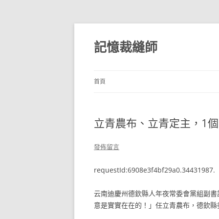
跳
至
主
記憶裁縫師
要
內
容
首頁
立青農布、立青定主，1個
發佈留言
requestId:6908e3f4bf29a0.34431987.
云南迪慶州德欽縣人年夜常委會黨組副書
意是實實在在的！」任立青農布，德欽縣