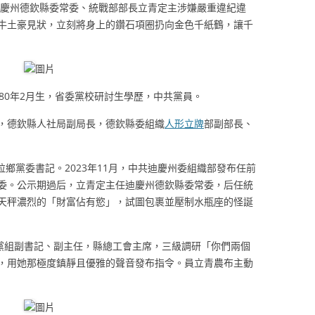
迪慶州德欽縣委常委、統戰部部長立青定主涉嫌嚴重違紀違
牛土豪見狀，立刻將身上的鑽石項圈扔向金色千紙鶴，讓千
圖片
80年2月生，省委黨校研討生學歷，中共黨員。
，德欽縣人社局副局長，德欽縣委組織
人形立牌
部副部長、
拉鄉黨委書記。2023年11月，中共迪慶州委組織部發布任前
委。公示期過后，立青定主任迪慶州德欽縣委常委，后任統
天秤濃烈的「財富佔有慾」，試圖包裹並壓制水瓶座的怪誕
會黨組副書記、副主任，縣總工會主席，三級調研「你們兩個
，用她那極度鎮靜且優雅的聲音發布指令。員立青農布主動
圖片