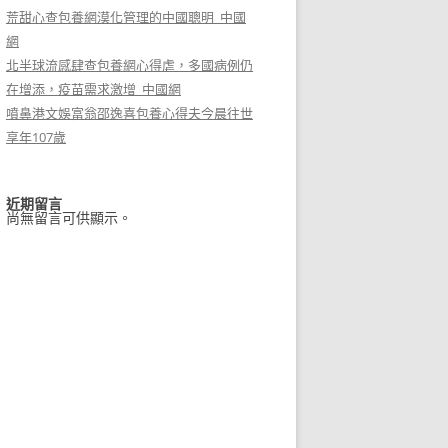
荒甜心查包養網漠化管理的中國聰明_中國
網
北半球流感肆查包養網心得虐，多國病例仍
在增添，疫苗需求激增_中國網
噴鼻港文娛富翁邵逸喜包養心得夫今晨往世
享年107歲
近期留言
尚無留言可供顯示。