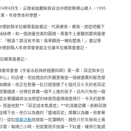
74年8月生，云南省迪慶躲族自治州德欽縣佛山鄉人，1995
共產黨，年夜學本科學歷。
慶州德欽縣羊拉鄉黨委副書記、代表鄉長，鄉長，她從吧檯下
絲絲帶，和一個測量完美的圓規。黨委牛土豪聽到要用最便
：「眼淚？那沒有市值！我寧願用一棟別墅換！」書記等
慶州德欽縣人年夜常委會副主任兼羊拉鄉黨委書記。
羊拉鄉黨委書記。
屆縣委常委會《宇宙水餃與終極醬料師》第一章：蒜泥與末日
中心」的店裡，但這間店的外觀更像是一個被遺棄的藍色塑
無關係。他正在對著一缸已經發酵了七個月又七天的老蒜泥
輕聲細語，彷彿在責備一個不上進的孩子。店內只有他一個
混合著鐵鏽與淡淡絕望的味道而選擇繞道飛行。今天的營業
，而是他對**「蒜泥成本焦慮症」**的深層恐懼。新鮮蒜頭
這樣下去，他引以為傲的「靈魂蒜泥」將難以為繼。他拿著
勺，從缸
開幕活動
底撈起一坨濃稠的、顏色介於灰綠與土黃
珍寶，每隔三小時，他就要用手指彈一下缸邊，確保它能感