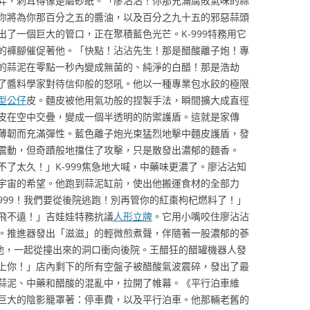
弄，刺耳得像是磨砂紙。「廖沾沾！你那充滿腐敗氣味的蒜
你將為你那百分之五的醬油，以及百分之九十五的邪惡蒜頭
了一個巨大的管口，正在聚積藍色光芒。K-999特務用它
的褲腳催促著他。「快點！沾沾先生！那是醋酸離子炮！專
的蒜泥在零點一秒內變成無菌的、純淨的白醋！那是浩劫
了醬料學家對待信仰般的怒吼。他以一種專業包水餃的極限
型公仔
皮。麵皮被他用氣功般的捏製手法，瞬間擴大成直徑
皮在空中交疊，變成一個半透明的防禦護盾。這就是家傳
薄韌而充滿彈性。藍色離子炮光束猛烈地擊中麵皮護盾，發
震動，但奇蹟般地擋住了攻擊，只是散發出濃郁的麵香。
不了太久！」K-999焦急地大喊，中藥味更濃了。廖沾沾知
宇宙的希望。他跑到蒜泥缸前，使出他搬運食材的全部力
999！我們要從後院逃跑！別再管你的紅棗枸杞燃料了！」
飛不遠！」吉娃娃特務抗議
人形立牌
。它用小嘴咬住廖沾沾
。推進器發出「滋滋」的輕微煎煮聲，伴隨著一股濃郁的蔘
著他，一起從撞出來的洞口衝向後院。王醋狂的醋罐機器人發
上你！」店內剩下的所有空盤子被醋酸氣波震碎，發出了最
蒜泥、中藥和醋酸的混亂中，拉開了帷幕。《平行泊車維
巨大的陰影籠罩著：停車費，以及平行泊車。他那輛老舊的