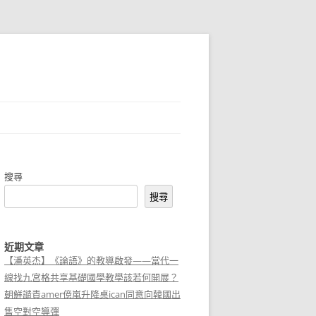
搜尋
搜尋
近期文章
【潘英杰】《論語》的教導啟發——當代一
線找九宮格共享基礎國學教學該若何開展？
朝鮮譴責amer億嵐升降桌ican同意向韓國出
售空對空導彈