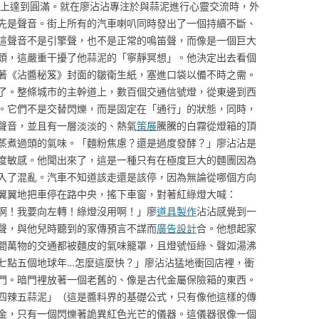
精神上達到圓滿。就在廖沾沾專注於與蒜泥進行心靈交流時，外
先是聲音。街上所有的汽車喇叭同時發出了一個持續不斷、
這聲音不是引擎聲，也不是正常的鳴笛聲，而像是一個巨大
頭，這嚴重干擾了他蒜泥的「寧靜冥想」。他決定出去看個
著《沾醬秘笈》封面的皺衛生紙，塞進口袋以備不時之需。
了。整條城市的主幹道上，數百個交通信號燈，從東邊到西
。它們不是交替閃爍，而是固定在「通行」的狀態，同時，
聲音，並且有一層淡淡的、熱氣
策展
騰騰的白霧從燈箱的頂
蒸煮過頭的氣味。「麵粉焦慮？還是過度發酵？」廖沾沾是
度敏感。他聞出來了，這是一種只有在極度巨大的麵團因為
入了混亂。汽車不知道該走還是該停，因為無論從哪個方向
翼翼地把車停在路中央，搖下車窗，對著紅綠燈大喊：
啊！我要向左轉！綠燈沒用啊！」廖
道具製作
沾沾感覺到一
聲，與他兒時聽到的家傳預言不謀而
廣告設計
合。他想起家
間萬物的交通都被麵皮的氣味籠罩，且燈號恒綠、聲如湯沸
七點五個地球年…怎麼這麼快？」廖沾沾猛地衝回店裡，衝
門。暗門裡放著一個老舊的、像是古代金屬保險箱的東西。
四辣五蒜泥」（這是醬料界的基礎公式，只有像他這樣的傳
金，只有一個閃爍著詭異紅色光芒的儀器。這儀器很像一個