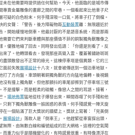
從未在他需要時提供過任何幫助。今天，他面臨的是城市傳
間專賣金屬雕像的畫廊之間的窄巷。一個看起來比他車子尺
層可疑的白色粉末。何手殘深吸一口氣。將車子打了倒檔。
快的女聲：「警告，後方障礙物距
互動裝置
離：無限趨近於
告，開始緩慢地倒車。他最討厭的不是語音系統，而是那兩
他需要它們來判斷車體與那座價值不菲的銅製獨角獸雕像之
樣，優雅地縮了回去。同時發出低語：「你還是別看了，反
出來了。他轉頭看去，發現那座高聳入雲、覆蓋著鏽跡斑斑
的盡頭散發出不正常的綠光。這棟停車塔是個異類，它的三
它面前失敗
展場設計
十八次，就會被傳送到一個泊車地獄。
他打了方向盤，車頭朝著銅獨角獸的方向猛地偏轉。後視鏡
他沒有撞上獨角獸，但他那顫抖的車尾卻擦到了停車塔三號
。不是撞擊，而是輕柔的碰觸，像戀人之間的耳語。接著，
芒。
場地佈置
猛地從柱子爆發出來，瞬間吞噬了何手殘和他
，只剩下獨角獸雕像一臉困惑的表情。何手殘感覺一陣天旋
停在一個貼滿了巨大獎狀的牆壁上。獎狀上寫著：「完美倒
。
展場設計
」落款人是「倒車王」。他趕緊從車窗探出頭，
望無際、由無數白線和編號組成的巨大網格。這裡的空氣聞
，而重力似乎是隨機變化的，有時感覺很重，有時像漂浮在