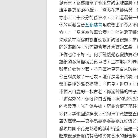
掀背車，彷彿繼承了他所有的駕駛焦慮，
說中最恐怖的挑戰，一條夾在理髮店與一
寸小上三十公分的停車格，上面還灑著一
他的車載語音
互動裝置
系統發出了令人不
零。」「請考慮放棄治療。」他忽略了警
塊永遠在關鍵時刻自動收折的後視鏡。當
間的距離時，它們卻像兩片羞澀的耳朵一
正你也停不好。」何手殘感覺心臟快要跳
鐵網的多層機械式停車塔，正在那片窄巷
號車位始終空著，並且傳說只要有人敢在
他已經失敗了十七次。現在是第十八次。
發出最後的溫柔提醒：「再見，世界。」
車位入口處的一根古老、佈滿苔蘚的柱子
一道濃郁的、像薄荷口香糖一樣的綠色光
的掀背車。光芒消失後，窄巷恢復了平靜
地轉，等他回過神來，他的車子竟然垂直
車入庫獎——第零點零零零零零九度偏差
發現周圍不再是熟悉的城市街道，而是一
起來像是新買的輪胎和劣質香水的混合物