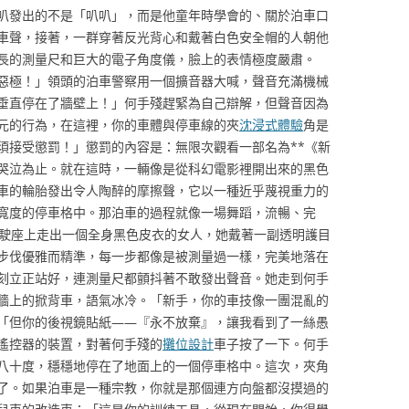
叭發出的不是「叭叭」，而是他童年時學會的、關於泊車口
車聲，接著，一群穿著反光背心和戴著白色安全帽的人朝他
長的測量尺和巨大的電子角度儀，臉上的表情極度嚴肅。
惡極！」領頭的泊車警察用一個擴音器大喊，聲音充滿機械
垂直停在了牆壁上！」何手殘趕緊為自己辯解，但聲音因為
元的行為，在這裡，你的車體與停車線的夾
沈浸式體驗
角是
須接受懲罰！」懲罰的內容是：無限次觀看一部名為**《新
哭泣為止。就在這時，一輛像是從科幻電影裡開出來的黑色
車的輪胎發出令人陶醉的摩擦聲，它以一種近乎蔑視重力的
寬度的停車格中。那泊車的過程就像一場舞蹈，流暢、完
駕駛座上走出一個全身黑色皮衣的女人，她戴著一副透明護目
步伐優雅而精準，每一步都像是被測量過一樣，完美地落在
刻立正站好，連測量尺都顫抖著不敢發出聲音。她走到何手
牆上的掀背車，語氣冰冷。「新手，你的車技像一團混亂的
「但你的後視鏡貼紙——『永不放棄』，讓我看到了一絲愚
遙控器的裝置，對著何手殘的
攤位設計
車子按了一下。何手
八十度，穩穩地停在了地面上的一個停車格中。這次，夾角
了。如果泊車是一種宗教，你就是那個連方向盤都沒摸過的