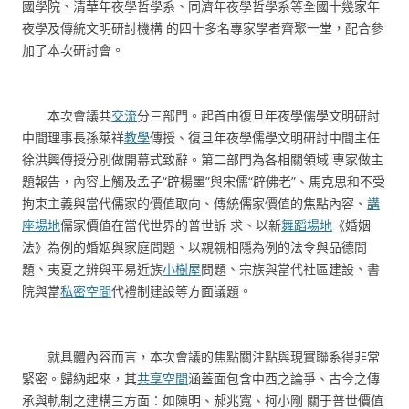
國學院、清華年夜學哲學系、同濟年夜學哲學系等全國十幾家年
夜學及傳統文明研討機構 的四十多名專家學者齊聚一堂，配合參
加了本次研討會。
本次會議共
交流
分三部門。起首由復旦年夜學儒學文明研討
中間理事長孫萊祥
教學
傳授、復旦年夜學儒學文明研討中間主任
徐洪興傳授分別做開幕式致辭。第二部門為各相關領域 專家做主
題報告，內容上觸及孟子“辟楊墨”與宋儒“辟佛老”、馬克思和不受
拘束主義與當代儒家的價值取向、傳統儒家價值的焦點內容、
講
座場地
儒家價值在當代世界的普世訴 求、以新
舞蹈場地
《婚姻
法》為例的婚姻與家庭問題、以親親相隱為例的法令與品德問
題、夷夏之辨與平易近族
小樹屋
問題、宗族與當代社區建設、書
院與當
私密空間
代禮制建設等方面議題。
就具體內容而言，本次會議的焦點關注點與現實聯系得非常
緊密。歸納起來，其
共享空間
涵蓋面包含中西之論爭、古今之傳
承與軌制之建構三方面：如陳明、郝兆寬、柯小剛 關于普世價值