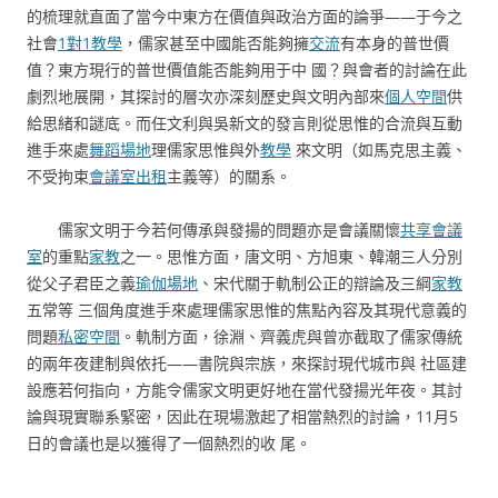
的梳理就直面了當今中東方在價值與政治方面的論爭——于今之
社會
1對1教學
，儒家甚至中國能否能夠擁
交流
有本身的普世價
值？東方現行的普世價值能否能夠用于中 國？與會者的討論在此
劇烈地展開，其探討的層次亦深刻歷史與文明內部來
個人空間
供
給思緒和謎底。而任文利與吳新文的發言則從思惟的合流與互動
進手來處
舞蹈場地
理儒家思惟與外
教學
來文明（如馬克思主義、
不受拘束
會議室出租
主義等）的關系。
儒家文明于今若何傳承與發揚的問題亦是會議關懷
共享會議
室
的重點
家教
之一。思惟方面，唐文明、方旭東、韓潮三人分別
從父子君臣之義
瑜伽場地
、宋代關于軌制公正的辯論及三綱
家教
五常等 三個角度進手來處理儒家思惟的焦點內容及其現代意義的
問題
私密空間
。軌制方面，徐淵、齊義虎與曾亦截取了儒家傳統
的兩年夜建制與依托——書院與宗族，來探討現代城市與 社區建
設應若何指向，方能令儒家文明更好地在當代發揚光年夜。其討
論與現實聯系緊密，因此在現場激起了相當熱烈的討論，11月5
日的會議也是以獲得了一個熱烈的收 尾。