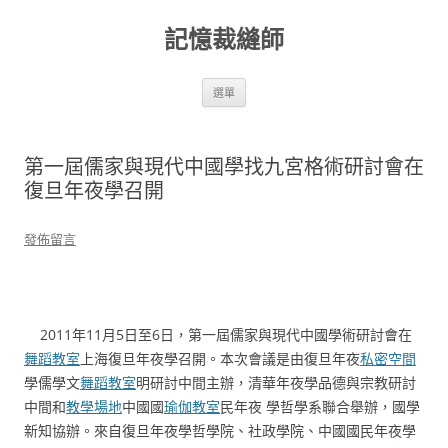
跳
至
記憶裁縫師
主
要
內
容
選單
第一屆儒家與現代中國學找九宮格術研討會在
復旦年夜學召開
發佈留言
2011年11月5日至6日，第一屆儒家與現代中國學術研討會在
舞蹈教室
上海復旦年夜學召開。本次會議是由復旦年夜
私密空間
學儒學文
舞蹈教室
明研討中間主辦，清華年夜學品德與宗教研討
中間和
教學場地
中國國
瑜伽教室
民年夜 學哲學系聯合舉辦，國學
新知協辦。來自復旦年夜學哲學院、社政學院、中國國民年夜學