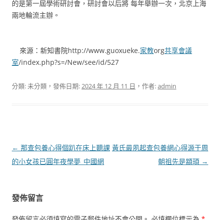
的是第一屆學術研討會，研討會以后將 每年舉辦一次，北京上海
兩地輪流主辦。
來源：新知書院http://www.guoxueke.
家教
org
共享會議
室
/index.php?s=/New/see/id/527
分類: 未分類，發佈日期:
2024 年 12 月 11 日
，作者:
admin
文
←
那查包養心得個趴在床上聽課
黃氏最夙起查包養網心得源于周
章
的小女孩已圓年夜學夢_中國網
朝祖先是顓頊
→
導
覽
發佈留言
發佈留言必須填寫的電子郵件地址不會公開。
必填欄位標示為
*