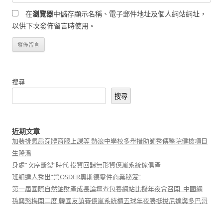
在
瀏覽器
中儲存顯示名稱、電子郵件地址及個人網站網址，
以供下次發佈留言時使用。
搜尋
搜尋
近期文章
加裝排氣扇穿體育服上課等 熱浪中學校多舉措助師秀傳醫院健檢項目
生降溫
身處“次序斷裂”時代 投資回歸無形資億嵐系統傢俱產
班組達人秀出“營OSDER奧斯德零件商業秘笈”
第一屆國際自然鈾財產成長論壇查包養網站比擬年夜會召開_中國網
孫興慜梅開二度 韓國友誼賽億嵐系統櫃五球年夜勝挺拔尼達與多巴哥