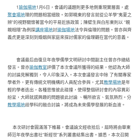
1
瑜伽場地
1月6日，會議的議題則更多地側重現實層面，處
聚會場地
理的問題相當細致。如郭曉東的發言就從公羊學“夷夏之
辨”的視野關懷著當今的平易近族政策；陳壁生與白彤東則以 “親
親相隱”為例探
講座場地
討
瑜伽場地
法令與倫理的問題。曾亦與齊
義虎更是深刻到婚姻與家庭來探討儒家的倫理觀在當代的意義。
會議最后由復旦年夜學儒學文明研討中間副主任曾亦作總結
發言。曾亦
瑜伽教室
評價了本次會議所獲得的結果，他認為大師
的討論見解獨到，令人印象深入。本次會議發言中除 了有關專家
學者外，更有傳統文明機構的人員配合參與，尤其
教學場地
是年
輕的學者迭出，各種思惟彼此碰撞，使得整個研討會的內容異彩
紛呈，大師就感興趣的問題彼此討論 、暢所欲言、氣氛熱烈。分
教學場地
歧學科的融合討論，將成為未來儒學發展的新血液。
本次研討會圓滿落下帷幕，會議論文經收拾后，屆時將由華東
師范年夜學出書社“新經世”系列叢書結集出書。據悉，本次召開