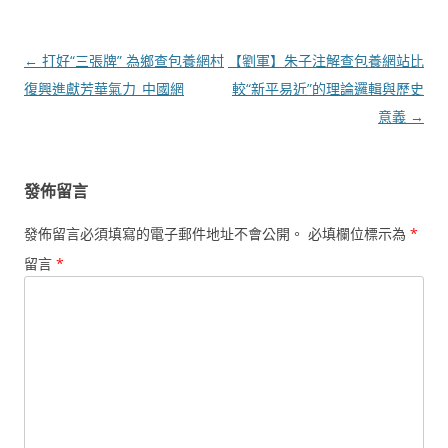
文
←
打好“三張牌” 為鄉查包養網村
【劉軍】朱子注解查包養網站比
章
復興進獻芳華氣力_中國網
較“新平易近”的理論邏輯與歷史
導
意義
→
覽
發佈留言
發佈留言必須填寫的電子郵件地址不會公開。
必填欄位標示為
*
留言
*