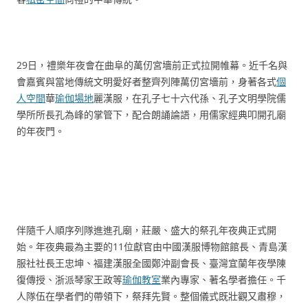
29日，禮樂年夜會在曲阜的萬仞宮墻前正式拉開帷幕。近千名與
會嘉賓與當地傳統文明愛好者整齊列陣萬仞宮墻前，身著各式
個
人空間
華
瑜伽場地
麗漢服，在孔子七十六代孫、孔子文明學院儒
學所所長孔為峰的掌管下，配合朗誦論語，用儒家經典叩開孔廟
的年夜門。
伴隨千人順序列隊進進孔廟，莊嚴、盛大的祭孔年夜典正式開
始。年夜典最為主要的11位獻官由中國漢服博物館館長、青島漢
服社社長王忠坤、福建漢服全國鄭沖副會長、臺灣宜蘭年夜學陳
復傳授、浙派琴家王政等
瑜伽教室
業內專家、著名學者擔任。千
人隊伍在學者們的帶領下，祭拜先賢。整個儀式既壯觀又肅穆，