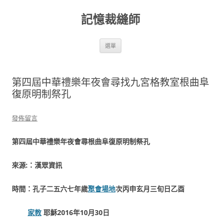
跳
至
記憶裁縫師
主
要
內
容
選單
第四屆中華禮樂年夜會尋找九宮格教室根曲阜
復原明制祭孔
發佈留言
第四屆中華禮樂年夜會尋根曲阜復原明制祭孔
來源:：漢眾資訊
時間：孔子二五六七年歲
聚會場地
次丙申玄月三旬日乙酉
家教
耶穌2016年10月30日