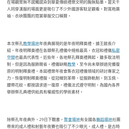
在場觀眾無不感觸感染到華夏傳統禮樂文明的胸無點墨。當天千
人同穿漢服的場面更是吸引了不少外國游客駐足觀看，對寬袍廣
袖、衣袂飄飄的霓裳華服交口稱贊。
本次祭孔
教學場地
年夜典展現的是年夜明釋奠禮，據王館長介
紹，年夜明釋奠禮在各類祭孔禮儀中規格最高，衣冠和禮儀
私密
空間
也最具代表性。近些年，各地祭孔釋奠禮興起，雖多取法明
制，但是因為服飾簡省，禮儀缺略
教學
，至今尚未舉辦過完備復
原的明制釋奠禮。本屆禮樂年夜會集衣冠禮儀領域的研討專家之
力，恢復明制釋奠禮服，從冠帽到革帶，從服飾軌制，到玉佩、
腰帶花紋，都按請求逐一復原，禮儀法式遵守明制，為國內各界
舉辦祭孔典禮供給具有權威性的學術素材。
除祭孔年夜典外，29日下戰書，
聚會場地
有全國各
舞蹈場地
社團
帶來的成人禮和射藝年夜賽也吸引了不少眼光。成人禮，是古時