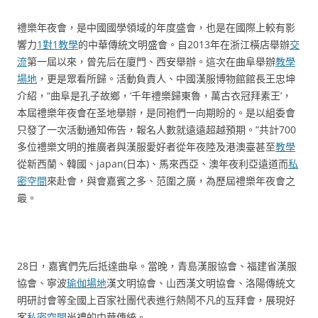
禮樂年夜會，是中國國學領域的年度盛會，也是在國際上較有影
響力
1對1教學
的中華傳統文明盛會。自2013年在浙江橫店舉辦
交
流
第一屆以來，曾先后在廈門、西安舉辦。這次在曲阜舉辦
教學
場地
，更是眾看所歸。活動負責人、中國漢服博物館館長王忠坤
介紹，“曲阜是孔子故鄉，‘千年禮樂歸東魯，萬古衣冠拜素王’，
本屆禮樂年夜會在圣地舉辦，是同袍們一向期盼的。是以組委會
只發了一次活動通知佈告，報名人數就遠遠超越預期。”共計700
多位禮樂文明的推廣者與漢服愛好者從年夜陸及港澳臺甚至
教學
從新西蘭、韓國、japan(日本)、馬來西亞、澳年夜利亞遠道而
私
密空間
來赴會，與會嘉賓之多、范圍之廣，為歷屆禮樂年夜會之
最。
28日，嘉賓們先后抵達曲阜。當晚，青島漢服協會、福建省漢服
協會、寧波
瑜伽場地
漢文明協會、山西漢文明協會、洛陽傳統文
明研討會等全國上百家社團代表進行熱鬧不凡的互拜會，展現好
客
私密空間
尚禮的中華傳統。