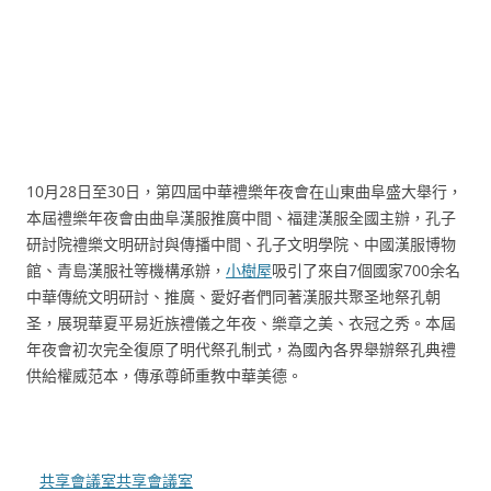
10月28日至30日，第四屆中華禮樂年夜會在山東曲阜盛大舉行，
本屆禮樂年夜會由曲阜漢服推廣中間、福建漢服全國主辦，孔子
研討院禮樂文明研討與傳播中間、孔子文明學院、中國漢服博物
館、青島漢服社等機構承辦，
小樹屋
吸引了來自7個國家700余名
中華傳統文明研討、推廣、愛好者們同著漢服共聚圣地祭孔朝
圣，展現華夏平易近族禮儀之年夜、樂章之美、衣冠之秀。本屆
年夜會初次完全復原了明代祭孔制式，為國內各界舉辦祭孔典禮
供給權威范本，傳承尊師重教中華美德。
共享會議室
共享會議室