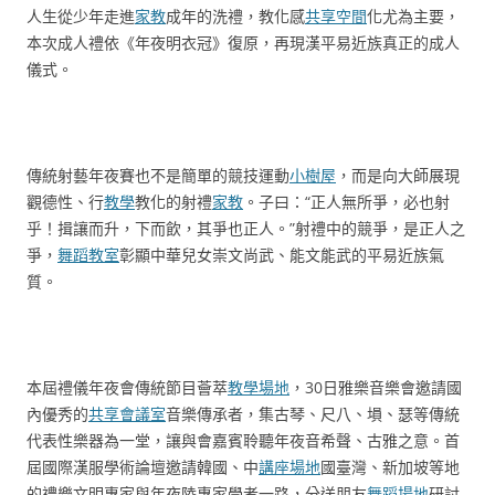
人生從少年走進
家教
成年的洗禮，教化感
共享空間
化尤為主要，
本次成人禮依《年夜明衣冠》復原，再現漢平易近族真正的成人
儀式。
傳統射藝年夜賽也不是簡單的競技運動
小樹屋
，而是向大師展現
觀德性、行
教學
教化的射禮
家教
。子曰：“正人無所爭，必也射
乎！揖讓而升，下而飲，其爭也正人。”射禮中的競爭，是正人之
爭，
舞蹈教室
彰顯中華兒女崇文尚武、能文能武的平易近族氣
質。
本屆禮儀年夜會傳統節目薈萃
教學場地
，30日雅樂音樂會邀請國
內優秀的
共享會議室
音樂傳承者，集古琴、尺八、塤、瑟等傳統
代表性樂器為一堂，讓與會嘉賓聆聽年夜音希聲、古雅之意。首
屆國際漢服學術論壇邀請韓國、中
講座場地
國臺灣、新加坡等地
的禮樂文明專家與年夜陸專家學者一路，分送朋友
舞蹈場地
研討