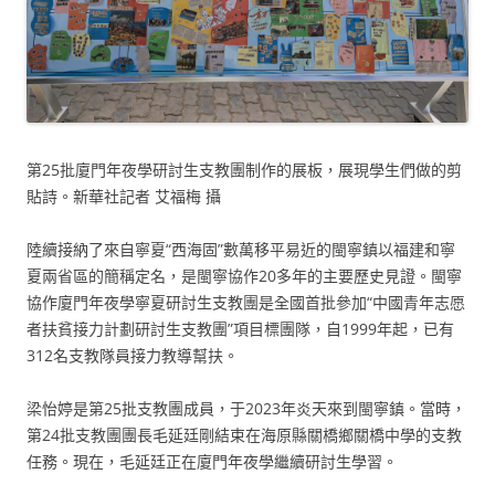
第25批廈門年夜學研討生支教團制作的展板，展現學生們做的剪
貼詩。新華社記者 艾福梅 攝
陸續接納了來自寧夏“西海固”數萬移平易近的閩寧鎮以福建和寧
夏兩省區的簡稱定名，是閩寧協作20多年的主要歷史見證。閩寧
協作廈門年夜學寧夏研討生支教團是全國首批參加“中國青年志愿
者扶貧接力計劃研討生支教團”項目標團隊，自1999年起，已有
312名支教隊員接力教導幫扶。
梁怡婷是第25批支教團成員，于2023年炎天來到閩寧鎮。當時，
第24批支教團團長毛延廷剛結束在海原縣關橋鄉關橋中學的支教
任務。現在，毛延廷正在廈門年夜學繼續研討生學習。