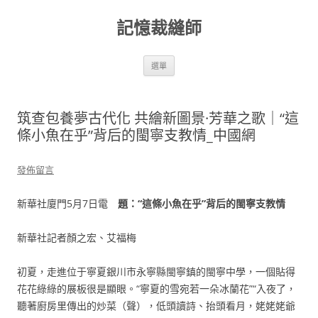
跳
至
記憶裁縫師
主
要
內
容
選單
筑查包養夢古代化 共繪新圖景·芳華之歌｜“這
條小魚在乎”背后的閩寧支教情_中國網
發佈留言
新華社廈門5月7日電
題：“這條小魚在乎”背后的閩寧支教情
新華社記者顏之宏、艾福梅
初夏，走進位于寧夏銀川市永寧縣閩寧鎮的閩寧中學，一個貼得
花花綠綠的展板很是顯眼。“寧夏的雪宛若一朵冰蘭花”“入夜了，
聽著廚房里傳出的炒菜（聲），低頭讀詩、抬頭看月，姥姥姥爺