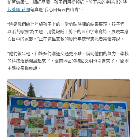
忙著做飯”……細細品讀，孩子們用從報紙上剪下來的字拼出的詩
包養網 花圃
句真是“我心自有云白山青”。
“這是我們給七年級孩子上的一堂剪貼詩課的結果展現。孩子們
以‘我的家鄉’為主題，用從報紙上剪下的圖和字來寫詩，展現本身
心目中的家鄉。”正在這里支教的廈門年夜學志愿者梁怡婷說。
“他們很年輕，和娃娃們溝通交通更不難，借助他們的氣力，學校
的科技活動開展起來了，閩南地區的特點文明也引進來了。”閩寧
中學校長楊東說。