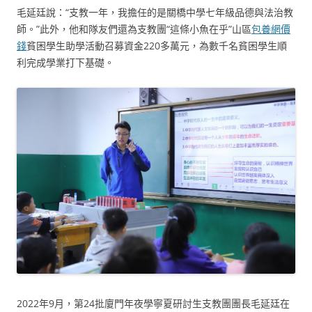
毛延廷說：“支教一年，我擔任的是關橋中學七年級品德與法治教
師。”此外，他和隊友們還為支教團“這條小魚在乎”山區
包養網價
錢
貧困學生助學活動召募資金220多萬元，為數千名貧困學生順
利完成學業打下基礎。
2022年9月，第24批廈門年夜學寧夏研討生支教團團長毛延廷在