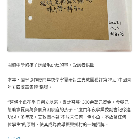
關橋中學的孩子送給毛延廷的畫。受訪者供圖
本年，閩寧協作廈門年夜學寧夏研討生支教團獲評第28屆“中國青
年五四獎章集體”稱號。
“‘這條小魚在乎’自創立以來，累計召募1300余萬元資金，今朝已
幫助寧夏兩萬多個貧困家庭的孩子。”廈門年夜學黨委副書記徐進
功說，多年來，支教團本著“不放棄任何一條小魚、不放棄任何一
位學生”的原則，使其成為教導振興鄉村的一塊招牌。