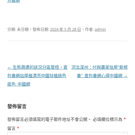
包養網
分類: 未分類，發佈日期:
2024 年 5 月 28 日
，作者:
admin
文
←
生態周遭的狀況分區管控，查
河北深州：付與農家信屋“新修
章
包養網站厚植漂亮中國扶植綠色
養”_查包養網心得中國網
→
導
底色_中國網
覽
發佈留言
發佈留言必須填寫的電子郵件地址不會公開。
必填欄位標示為
*
留言
*