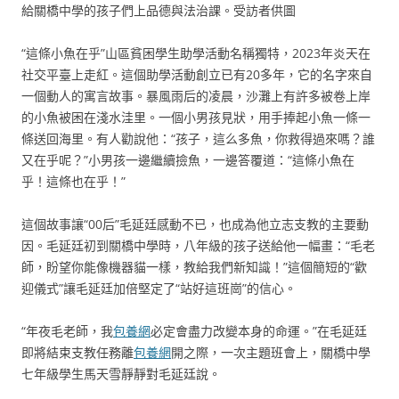
給關橋中學的孩子們上品德與法治課。受訪者供圖
“這條小魚在乎”山區貧困學生助學活動名稱獨特，2023年炎天在
社交平臺上走紅。這個助學活動創立已有20多年，它的名字來自
一個動人的寓言故事。暴風雨后的凌晨，沙灘上有許多被卷上岸
的小魚被困在淺水洼里。一個小男孩見狀，用手捧起小魚一條一
條送回海里。有人勸說他：“孩子，這么多魚，你救得過來嗎？誰
又在乎呢？”小男孩一邊繼續撿魚，一邊答覆道：“這條小魚在
乎！這條也在乎！”
這個故事讓“00后”毛延廷感動不已，也成為他立志支教的主要動
因。毛延廷初到關橋中學時，八年級的孩子送給他一幅畫：“毛老
師，盼望你能像機器貓一樣，教給我們新知識！”這個簡短的“歡
迎儀式”讓毛延廷加倍堅定了“站好這班崗”的信心。
“年夜毛老師，我
包養網
必定會盡力改變本身的命運。”在毛延廷
即將結束支教任務離
包養網
開之際，一次主題班會上，關橋中學
七年級學生馬天雪靜靜對毛延廷說。