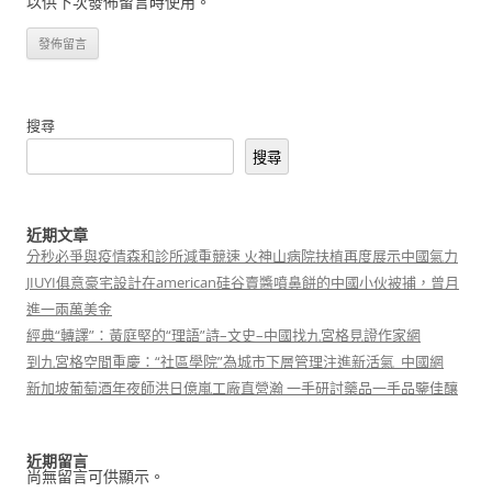
以供下次發佈留言時使用。
搜尋
搜尋
近期文章
分秒必爭與疫情森和診所減重競速 火神山病院扶植再度展示中國氣力
JIUYI俱意豪宅設計在american硅谷賣醬噴鼻餅的中國小伙被捕，曾月
進一兩萬美金
經典“轉譯”：黃庭堅的“理語”詩–文史–中國找九宮格見證作家網
到九宮格空間重慶：“社區學院”為城市下層管理注進新活氣_中國網
新加坡葡萄酒年夜師洪日億嵐工廠直營瀚 一手研討藥品一手品鑒佳釀
近期留言
尚無留言可供顯示。