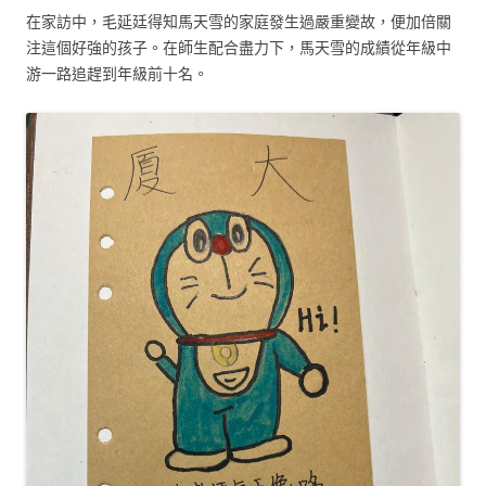
在家訪中，毛延廷得知馬天雪的家庭發生過嚴重變故，便加倍關
注這個好強的孩子。在師生配合盡力下，馬天雪的成績從年級中
游一路追趕到年級前十名。