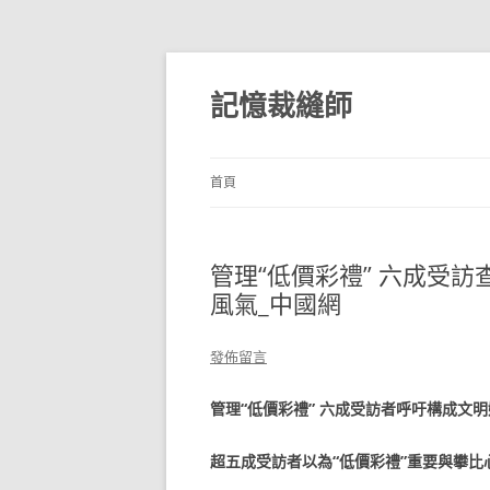
跳
至
主
記憶裁縫師
要
內
容
首頁
管理“低價彩禮” 六成受
風氣_中國網
發佈留言
管理“低價彩禮” 六成受訪者呼吁構成文
超五成受訪者以為“低價彩禮”重要與攀比