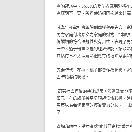
查詢拜訪中，56.0%的受訪者感到彩禮在
者感到不主要，彩禮使婚姻門檻越來越高；
武漢年夜學社會學院副傳授蔡磊先容，彩
男方家庭付出給女方家庭的財物。“傳統
佈婚姻的符合法規性與有用性，表現了男
一些人過于器重彩禮的經濟效能，招致彩
其怙恃已不太理解彩禮應有的禮節意義和
先秦時代，花椒、桃子都曾作為聘禮，寄
古時婚娶的聘禮。
“跟著社會經濟的疾速成長，彩禮數量也逐
萬元，有的處所甚至呈現超低價彩禮，這
馬辰以為每個家庭的經濟實力分歧，一味
了。
查詢拜訪中，受訪者感到“低價彩禮”重要與