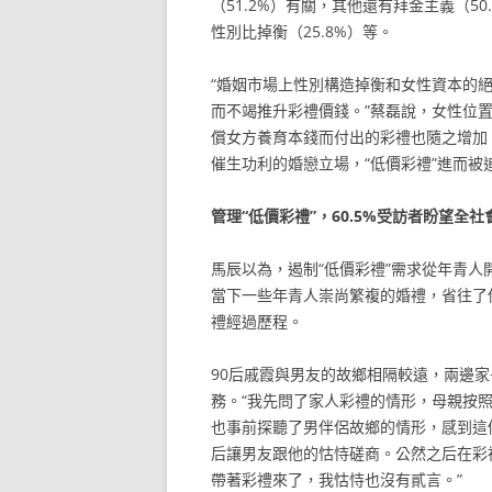
（51.2%）有關，其他還有拜金主義（50
性別比掉衡（25.8%）等。
“婚姻市場上性別構造掉衡和女性資本的絕
而不竭推升彩禮價錢。”蔡磊說，女性位
償女方養育本錢而付出的彩禮也隨之增加
催生功利的婚戀立場，“低價彩禮”進而被
管理“低價彩禮”，60.5%受訪者盼望全
馬辰以為，遏制“低價彩禮”需求從年青人
當下一些年青人崇尚繁複的婚禮，省往了
禮經過歷程。
90后戚霞與男友的故鄉相隔較遠，兩邊
務。“我先問了家人彩禮的情形，母親按
也事前探聽了男伴侶故鄉的情形，感到這
后讓男友跟他的怙恃磋商。公然之后在彩
帶著彩禮來了，我怙恃也沒有貳言。”