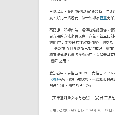
王剛以為，管理“低價彩禮”要領導青年
感，好比一路游玩，做一些印象
包養
更深
蔡磊說，彩禮作為一項傳統婚姻風俗，實
更有用的方法來表現這一意義。並且此刻
讓他們接收“零彩禮”的婚姻情勢。他以為
且“低彩禮”在良多處所已獲得成效，應
和宣揚傳統彩禮的禮節內在，提倡器具有
“禮節”之用。
受訪者中，男性占38.3%，女性占61.7%。0
包養網
6%，80后占9.0%。一線城市的占
的占4.6%，鄉村的占4.2%。
（王榮慧對此文亦有進獻）（記者 王品
分類: 未分類，發佈日期:
2024 年 9 月 12 日