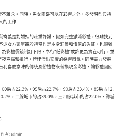
改變不雅念。同時，男女兩邊可以在彩禮之外，多發明些典禮
入的工作。
質寄義是對婚姻的莊重許諾，假如完整撤消彩禮，很難找到
不少女方家庭將彩禮當作是本身莊嚴和價值的象征，也很難
，為彩禮價錢制訂下限，奉行“低彩禮”或許更為實在可行，並
加年夜宣揚和推行，營建傑出安康的婚禮風氣。同時盡力發掘
吉利喜慶意味的傳統風俗禮物來替換現金彩禮，讓彩禮回回
0后占22.3%，95后占22.7%，90后占33.4%，85后占12.
30.2%，二線城市的占39.0%，三四線城市的占22.0%，縣城
芝）
，作者:
admin