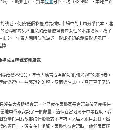
.4%），城鄉差距、資本
包養
分派不均（48.4%），本地生齒
對缺乏，促使‘低價彩禮’成為婚姻市場中的上風競爭資本，進
置的晉陞和育兒不雅念的改變使得養育女性的本錢增添，為了
。此外，年青人閑暇時光缺乏，形成相親的愛情形式風行，
追捧。
社會構成文明嫁娶新風氣
開端改變不雅念，年青人應當成為摒棄“低價彩禮”的踐行者。
傳統婚禮中一些繁瑣的流程，反而樂在此中，真正享用了婚
家長沒有太多機遇會晤，他們就在兩邊家長會晤前做了良多任
照當地風俗跟我說了一個數量，這個在當地屬于中等程度，我
個數量與男友故鄉的情形收支不年夜，之后才跟男友聊，然
禮的題目上，沒有任何牴觸，兩邊怙恃會晤時，他們家直接