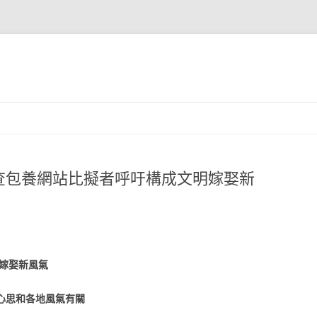
訪查包養網站比擬者呼吁構成文明嫁娶新
明嫁娶新風氣
心思和各地風氣有關