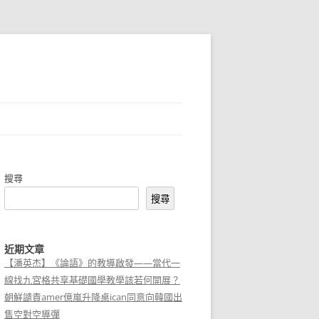
搜尋
搜尋
近期文章
【潘英杰】《論語》的教導啟發——當代一
線找九宮格共享基礎國學教學該若何開展？
朝鮮譴責amer億嵐升降桌ican同意向韓國出
售空對空導彈