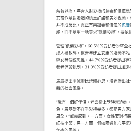
蔡磊以為，年青人對彩禮的意義和價值應
其當作是對婚姻的慎重許諾和美妙祝願，
并不成反比，真正有興趣義和價值的
包養
能，而不是單一地尋求“低價彩禮”。要
管理“低價彩禮”，60.5%的受訪者盼望
成人禮教導，幫青年建立安康的婚戀不雅、
輕女等傳統思惟，44.7%的受訪者提出專
養老保證軌制，31.9%的受訪者提出加
馬辰提出削減攀比誇耀心思，增進傑出社
新的社會風俗。
“我有一個好伴侶，老公從上學時就追她
負，最基礎不在乎彩禮幾多，都是男方家
周全。”戚霞感到，一方面，女性要對行
細枝小節；另一方面，假如兩邊能心平氣
年夜的困擾。