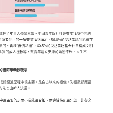
減輕了年青人婚戀累贅。中國青年報社社會查詢拜訪中間結
01名受訪者停止的一項查詢拜訪顯示，56.0%的受訪者感到彩禮在
的。管理“低價彩禮”，60.5%的受訪者盼望全社會構成文明
行扎實的成人禮教導，幫青年建立安康的婚戀不雅、人生不
的禮節意義被疏忽
在成婚經過歷程中很主要，是自古以來的禮儀。彩禮數額應當
方法也由新人決議。
姻中最主要的是兩小我能否合拍、兩邊怙恃能否承認，比擬之