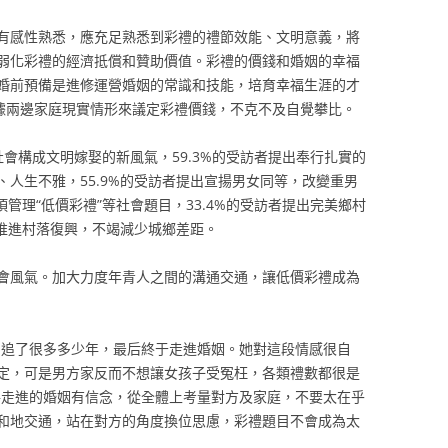
有感性熟悉，應充足熟悉到彩禮的禮節效能、文明意義，將
弱化彩禮的經濟抵償和贊助價值。彩禮的價錢和婚姻的幸福
婚前預備是進修運營婚姻的常識和技能，培育幸福生涯的才
依據兩邊家庭現實情形來議定彩禮價錢，不克不及自覺攀比。
全社會構成文明嫁娶的新風氣，59.3%的受訪者提出奉行扎實的
人生不雅，55.9%的受訪者提出宣揚男女同等，改變重男
項管理“低價彩禮”等社會題目，33.4%的受訪者提出完美鄉村
速推進村落復興，不竭減少城鄉差距。
會風氣。加大力度年青人之間的溝通交通，讓低價彩禮成為
，追了很多多少年，最后終于走進婚姻。她對這段情感很自
定，可是男方家反而不想讓女孩子受冤枉，各類禮數都很是
將走進的婚姻有信念，從全體上考量對方及家庭，不要太在乎
和地交通，站在對方的角度換位思慮，彩禮題目不會成為太