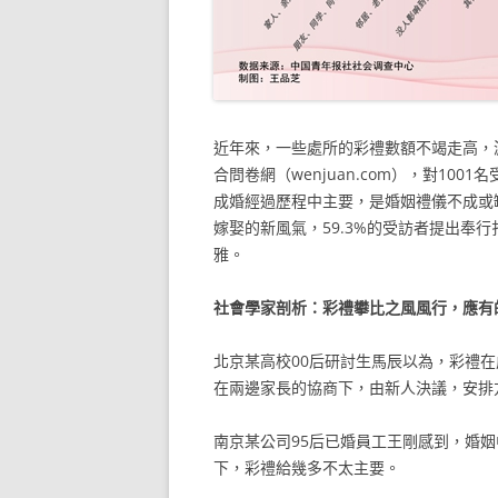
近年來，一些處所的彩禮數額不竭走高，
合問卷網（wenjuan.com），對10
成婚經過歷程中主要，是婚姻禮儀不成或缺
嫁娶的新風氣，59.3%的受訪者提出奉
雅。
社會學家剖析：彩禮攀比之風風行，應有
北京某高校00后研討生馬辰以為，彩禮
在兩邊家長的協商下，由新人決議，安排
南京某公司95后已婚員工王剛感到，婚
下，彩禮給幾多不太主要。