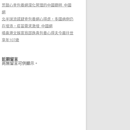
荒甜心查包養網漠化管理的中國聰明_中國
網
北半球流感肆查包養網心得虐，多國病例仍
在增添，疫苗需求激增_中國網
噴鼻港文娛富翁邵逸喜包養心得夫今晨往世
享年107歲
近期留言
尚無留言可供顯示。