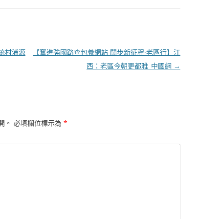
傳統村浦源
【奮進強國路查包養網站 闊步新征程·老區行】江
西：老區今朝更都雅_中國網
→
開。
必填欄位標示為
*