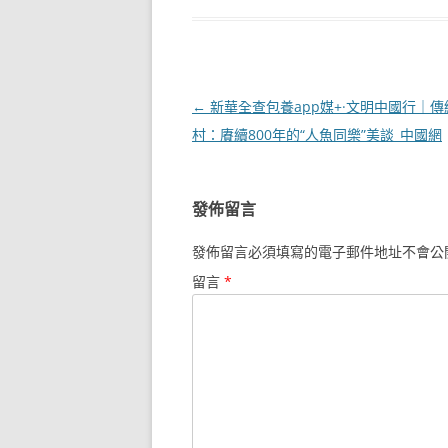
文
←
新華全查包養app媒+·文明中國行｜
章
村：賡續800年的“人魚同樂”美談_中國網
導
覽
發佈留言
發佈留言必須填寫的電子郵件地址不會公
留言
*