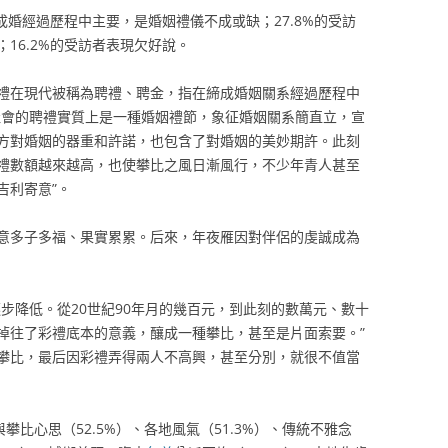
成婚經過歷程中主要，是婚姻禮儀不成或缺；27.8%的受訪
16.2%的受訪者表現欠好說。
禮在現代被稱為聘禮、聘金，指在締成婚姻關系經過歷程中
社會的聘禮實質上是一種婚姻禮節，象征婚姻關系簡直立，宣
方對婚姻的器重和許諾，也包含了對婚姻的美妙期許。此刻
禮數額越來越高，也使攀比之風日漸風行，不少年青人甚至
吉利寄意”。
意多子多福、果實累累。后來，年夜雁因對伴侶的虔誠成為
步降低。從20世紀90年月的幾百元，到此刻的數萬元、數十
掉往了彩禮底本的意義，釀成一種攀比，甚至是片面索要。”
攀比，最后因彩禮弄得兩人不高興，甚至分別，就很不值當
攀比心思（52.5%）、各地風氣（51.3%）、傳統不雅念