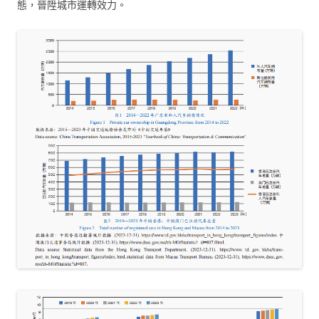
態，晉陞城市運轉效力。