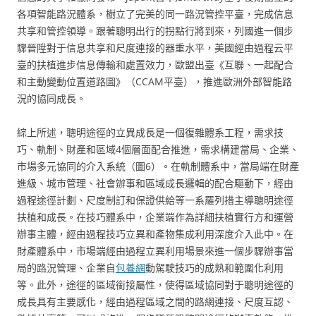
各項智能路況體系，樹立了完美的同一路況管控平臺，完成信息
共享和管控領導。跟著聰明出行的拐點行將到來，列國進一個步
驟晉陞對于信息共享和尺度連接的器重水平，美國經由過程云平
臺的扶植進步信息傳輸和處置效力，歐盟出臺《互聯、一起配合
和主動變動位置道路圖》（CCAM平臺），推進歐洲外部智能路
況的協同成長。
綜上所述，聰明途徑的立異成長是一個復雜體系工程，需求技
巧、軌制、財產和區域4個層面配合推進，需求構建當局、企業、
市場多元協同的介入系統（圖6）。在軌制體系中，當局端在財產
進級、城市管理、社會辦事和區域成長邏輯的配合驅動下，經由
過程途徑計劃、尺度制訂和保證供給等一系羅列措主導聰明途徑
扶植和成長。在技巧體系中，企業端作為詳細扶植實行方和運營
辦事主體，經由過程技巧立異和產物集成利用深度介入此中。在
財產體系中，市場端經由過程立異利用場景來進一個步驟辦事當
局的路況管理、企業自
包養網
動駕駛技巧的成熟和範圍化利用
等。此外，途徑的區域銜接屬性，使得區域協同對于聰明途徑的
成長具有主要感化，經由過程區域之間的路網連接、尺度互認、