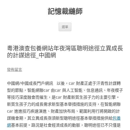
跳
至
記憶裁縫師
主
要
內
容
選單
粵港澳查包養網站年夜灣區聰明途徑立異成長
的計謀途徑_中國網
發佈留言
中國網/中國成長門戶網訊 以後，car 財產正處于汗青性計謀轉
型的節點，智能網聯car 由car 與人工智能、信息通訊、年夜模子
等技巧深度融會而催生，是car 財產新質生孩子力的主要引擎。
新質生孩子力的成長需求新型基本舉措措施的支持，在智能網聯
car 進進技巧疾速演進、財產加快布局、範圍利用行將開啟的計
謀機會期，其立異成長亟須新型聰明途徑基本舉措措施供給
包養
網
基本前提。路況是社會經濟成長的動脈，聰明途徑已不只僅是