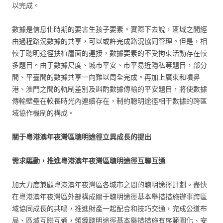
以完成。
數據是信息化時期的要害生孩子要素。實際下去說，區域之間經
由過程路況數據的共享，可以或許完成路況協同管理。但是，相
較于聰明途徑扶植層面的連接，數據要素的不受拘束活動存在較
多題目。由于數據尺度、城市平安、市平易近隱私等題目，部分
間、平臺間的數據共享一向難以周全完成。再加上廣東和噴鼻
港、澳門之間的軌制差別及斟酌數據傳輸的平安題目，將使數據
傳輸壁壘在較長時光內連續存在，制約聰明途徑相干數據的跨區
域協作機制的構成。
關于粵港澳年夜灣區聰明途徑立異成長的提出
需求驅動，推進粵港澳年夜灣區聰明途徑互聯互通
加大力度兼顧粵港澳年夜灣區各城市之間的聰明途徑計劃。盡快
在粵港澳年夜灣區外部構成關于聰明途徑基本舉措措施辦事跨區
域協同成長的共鳴，推進財產一起配合和技巧交通，完成公道布
局、區域互聯互通，領導聰明途徑基本舉措措施有序範圍化、安