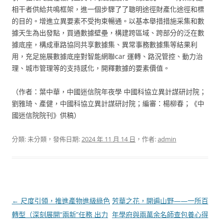
相干者供給共鳴框架，進一個步驟了了聰明途徑財產化途徑和標
的目的。增進立異要素不受拘束暢通。以基本舉措措施采集和數
據天生為出發點，買通數據壁壘，構建跨區域、跨部分的泛在數
據底座，構成車路協同共享數據集、異常事務數據集等結果利
用，充足施展數據底座對智能網聯car 運轉、路況管控、動力治
理、城市管理等的支持感化，開釋數據的要素價值。
（作者：葉中華，中國迷信院年夜學 中國科協立異計謀研討院；
劉雅琦、產健，中國科協立異計謀研討院；編審：楊柳春；《中
國迷信院院刊》供稿）
分類: 未分類，發佈日期:
2024 年 11 月 14 日
，作者:
admin
文
←
尺度引領，推進產物進級綠色
芳華之花，開遍山野——一所百
章
轉型（深刻展開“兩新”任務 出力
年學府與兩萬余名師查包養心得