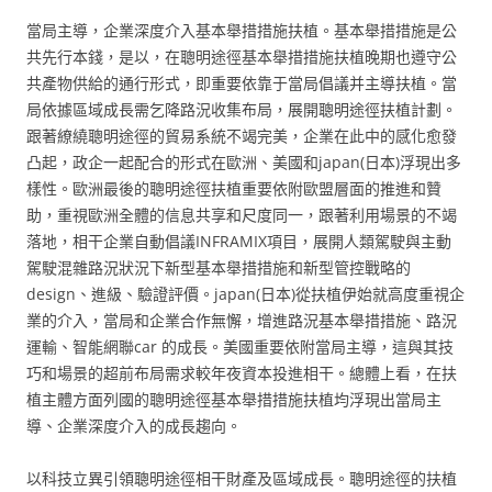
當局主導，企業深度介入基本舉措措施扶植。基本舉措措施是公
共先行本錢，是以，在聰明途徑基本舉措措施扶植晚期也遵守公
共產物供給的通行形式，即重要依靠于當局倡議并主導扶植。當
局依據區域成長需乞降路況收集布局，展開聰明途徑扶植計劃。
跟著繚繞聰明途徑的貿易系統不竭完美，企業在此中的感化愈發
凸起，政企一起配合的形式在歐洲、美國和japan(日本)浮現出多
樣性。歐洲最後的聰明途徑扶植重要依附歐盟層面的推進和贊
助，重視歐洲全體的信息共享和尺度同一，跟著利用場景的不竭
落地，相干企業自動倡議INFRAMIX項目，展開人類駕駛與主動
駕駛混雜路況狀況下新型基本舉措措施和新型管控戰略的
design、進級、驗證評價。japan(日本)從扶植伊始就高度重視企
業的介入，當局和企業合作無懈，增進路況基本舉措措施、路況
運輸、智能網聯car 的成長。美國重要依附當局主導，這與其技
巧和場景的超前布局需求較年夜資本投進相干。總體上看，在扶
植主體方面列國的聰明途徑基本舉措措施扶植均浮現出當局主
導、企業深度介入的成長趨向。
以科技立異引領聰明途徑相干財產及區域成長。聰明途徑的扶植