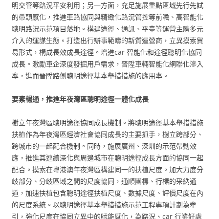
明交管等路況平安利用；另一方面，充足施展重點區域先行先試
的帶頭感化，推進車路協同與精緻化路況管控等前瞻、高智能化
聰明路況示范項目落地。構建途徑、通訊、平臺等運營主體多元
介入的運謀生態。打造出行辦事範疇的新質運營商，立異摸索貿
易形式，構成長效成長途徑。增進car 智能化和途徑聰明化協同
成長。激勵車企深度發掘用戶需求，晉陞車輛智能化網聯化滲入
率，進而晉陞路側聰明途徑基本舉措措施的應用率。
要素暢通，推進年夜灣區聰明途徑一體化成長
樹立年夜灣區聰明途徑協同成長機制。將聰明途徑基本舉措措施
扶植作為年夜灣區經濟社會協同成長的主要抓手，樹立跨部分、
跨城市的一起配合機制。同時，施展廣州、深圳的示范帶動效
應，推進其連續深化與周邊城市在聰明途徑成長方面的協同一起
配合。摸索在粵港澳年夜灣區構建同一的扶植尺度。加大力度分
歧部分、分歧區域之間的尺度協同，通順團標、行標的采納通
道，加速扶植包含聰明途徑扶植尺度、數據尺度、評價尺度在內
的尺度系統。以聰明途徑基本舉措措施示范工程專項計劃為牽
引，強化尺度在協同立異中的賦能感化，為路況、car 行業好處