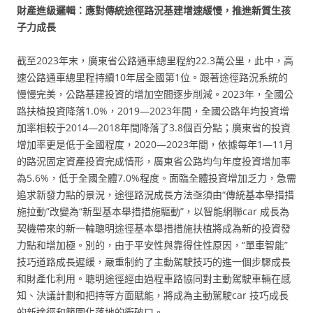
財產進級邏輯：應對傳統途徑路況基建增速緩慢，推進新質生孩
子力成長
截至2023年末，廣東省公路通車總里程約22.3萬公里，此中，高
速公路通車總里程持續10年居全國第1位。跟著途徑路況系統的
慢慢完美，公路基建投資的增加空間逐步削減。2023年，全國公
路扶植投資降落1.0%，2019—2023年間，全國公路年均投資增
加率相較于2014—2018年間降落了3.8個百分點；廣東省的投資
增加率更是低于全國程度，2020—2023年間，依據每年1—11月
的路況固定資產投資完成情形，廣東省公路均勻年度投資增加率
為5.6%，低于全國全體7.0%程度。面臨全體投資增加乏力，急需
追求新發力點的景況，途徑路況成長方法亟須由“傳統基本舉措措
施拉動”改變為“新型基本舉措措施驅動”，以智能網聯car 成長為
契機帶來的新一輪聰明途徑基本舉措措施扶植將成為新的投資發
力點和增加極。別的，由于平安性與靠得住性原因，“單車智能”
技巧道路成長遲緩，嚴重制約了主動駕駛技巧的進一個步驟成長
和財產化利用。聰明途徑經由過程車路協同對主動駕駛車輛在感
知、決議計劃和把持等方面賦能，將成為主動駕駛car 技巧成長
的新途徑和範圍化落地的衝破口。