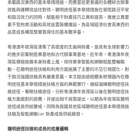
承載路況東西的基本舉措措施，而應當從更普遍的全體綜合辦事
效能與運轉效益往對待。聰明途徑基本舉措措施在晉陞路況平安
和路況效力的同時，賦能相干財產技巧立異和提高，推進立異要
素不受拘束活動和高效設置裝備擺設，為區域經濟社會高東西的
品質成長構筑堅實靠得住的基本戰爭臺。
粵港澳年夜灣區湊集了高密度的生齒與財產，是具有全球影響力
的進步前輩制造業基地和古代辦事業基地。近年來，粵港澳年夜
灣區積極施展本身財產上風，保持單車智能和網聯賦能雙輪驅
動，在聰明途徑扶植和利用方面施展了主要的示范引領感化，對
于路況強國扶植具有嚴重意義。本文經由過程體系梳理國內在聰
明途徑基本舉措措施扶植方面的典範實行，總結凝練聰明途徑扶
植途徑。著眼扶植途徑，分析粵港澳年夜灣區以後在聰明途徑扶
植方面面對的挑釁，并提出相干政策提出，以期為年夜灣區聰明
途徑成長供給鑒戒，同時為我國其他區域聰明途徑基本舉措措施
扶植及智能網聯car 財產成長供給啟發。
聰明途徑扶植和成長的底層邏輯