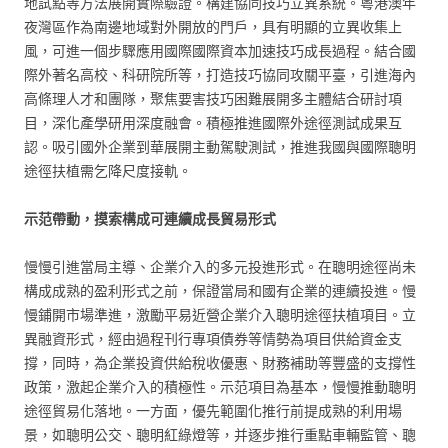
地試點等方法展開實際驗證。構建協同技巧立異系統。粵港澳年
夜灣區作為南邊地域對外開放的門戶，具有明顯的立異收集上
風，可進一個步驟應用國際國際資本加速技巧成長過程。結合國
際外著名高校、科研院所等，打造技巧協同攻關平臺，引進海內
高條理人才和團隊，聚焦要害技巧困難展開多主體結合研討項
目，深化產學研用深度融會。積極推進國際外途徑測試成果互
認。吸引國外企業到華展開主動駕駛測試，推進我國與國際聰明
途徑扶植需乞降尺度接軌。
示范帶動，摸索構成可連續成長貿易形式
慢慢引進當局主導、企業介入的多元投進形式。在聰明途徑尚未
構成成熟的盈利形式之前，保證當局和國有企業的連續投進。慢
慢鋪開市場準進，激勵平易近營企業介入聰明途徑扶植項目。立
異融資形式，經由過程刊行專項債券等情勢為項目供給資金支
撐，同時，為企業投資供給稅收優惠、財務補助等豐盛的支撐性
政策，激起企業介入的積極性。示范項目為基本，慢慢推動聰明
途徑貿易化落地。一方面，優先範圍化推行前提成熟的利用場
景，如聰明公交、聰明紅綠燈等，并逐步推行重點車輛監管、聰