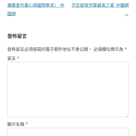
導
擴展查包養心得國際需求）_中
范生綻放芳華最美之姿_中國網
覽
國網
→
發佈留言
發佈留言必須填寫的電子郵件地址不會公開。
必填欄位標示為
*
留言
*
顯示名稱
*