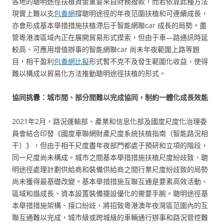
各地的聰明途徑扶植資金重要來自財務撥款，而若依靠此種方法
現實上難以支
包養網
撐聰明途徑的年夜范圍扶植和可連續成長，
亦會形成基本舉措措施扶植滯后于智能網聯car 成長的局勢。盡
管粵港澳區域內正在展開貿易形式摸索，但由于車—路通訊時延
較高、可應用增值辦事的智能網聯car 尚未年夜範圍上路等題
目，相干盈利
包養網比擬
形式暫不克不及發生範圍化收益，使得
難以構成以貿易化方法推動聰明途徑扶植的形式。
協同挑釁：城市間、部分間難以完成協同，制約一體化成長效能
2021年2月，路況運輸部、產業和信息化部及國度尺度化治理委
員會結合印發《國度車聯網財產尺度系統扶植指南（智能路況相
干）》，但由于相干尺度盡年夜部門都處于預研和立項的階段，
同一尺度尚未構成。城市之間基本舉措措施扶植尺度紛歧致、聰
明途徑處理計劃供給商和裝備供給商之間行業尺度紛歧致的局勢
尚未獲得最基礎改變。基本舉措措施互聯互通是要素高效活動、
區域和諧成長、資本設置裝備擺設優化的需要手腕。聰明途徑基
本舉措措施架構、接口紛歧，將招致粵港澳年夜灣區范圍內的互
聯互通難以完成，城市級或跨城級的車輛通行辦事和路況管控難