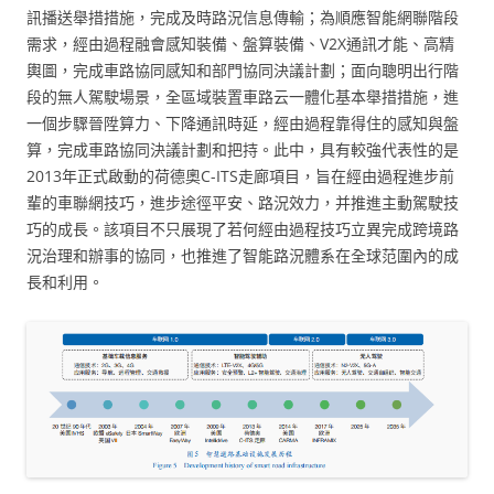
訊播送舉措措施，完成及時路況信息傳輸；為順應智能網聯階段
需求，經由過程融會感知裝備、盤算裝備、V2X通訊才能、高精
輿圖，完成車路協同感知和部門協同決議計劃；面向聰明出行階
段的無人駕駛場景，全區域裝置車路云一體化基本舉措措施，進
一個步驟晉陞算力、下降通訊時延，經由過程靠得住的感知與盤
算，完成車路協同決議計劃和把持。此中，具有較強代表性的是
2013年正式啟動的荷德奧C-ITS走廊項目，旨在經由過程進步前
輩的車聯網技巧，進步途徑平安、路況效力，并推進主動駕駛技
巧的成長。該項目不只展現了若何經由過程技巧立異完成跨境路
況治理和辦事的協同，也推進了智能路況體系在全球范圍內的成
長和利用。