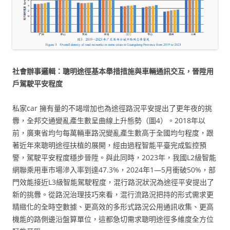
社會辦事邏輯：聰明途徑基本舉措措施與車輛通訊交互，晉陞用
戶駕駛平安程度
私家car 擁有量的不竭增加也為途徑路況平安提出了更年夜的挑
釁，全邦交通變亂產生數呈曲線上升態勢（圖4）。2018年以
前，廣東省均勻每萬輛車路況變亂產生數高于全國均勻程度，跟
著近年來聰明途徑扶植的展開，經由過程智能平臺完成監控預
警，駕駛平安程度穩步晉陞。與此同時，2023年，我國L2級智能
網聯乘用車市場滲入率到達47.3%，2024年1—5月衝破50%，部
門效能接近L3級智能駕駛程度，混行路況狀況為途徑平安提出了
新的挑釁。從路況治理技巧來看，混行流路況把持的形式需求更
精緻化的全時空數據、更高效的多形式路況公用通訊收集、更高
機能的路側邊沿盤算單位，這都急切需求聰明途徑多維度全方位