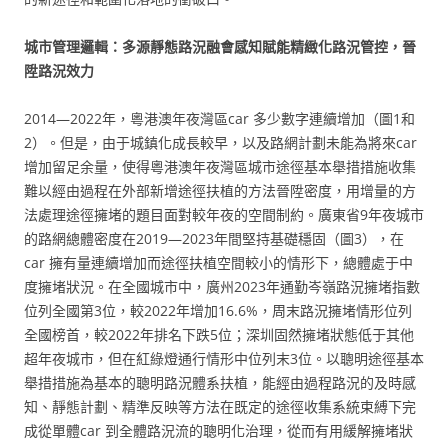
城市管理邏輯：多源靜態路況融會感知賦能精緻化路況管控，晉
陞路況效力
2014—2022年，粵港澳年夜灣區car 多少數字連續增加（圖1和
2）。但是，由于城鎮化成長較早，以及路網計劃未能為將來car
增加留足余量，使得粵港澳年夜灣區城市途徑基本舉措措施收集
難以經由過程在外部新增途徑扶植的方法晉陞密度，用增量的方
法處理途徑擁堵的題目面對較年夜的空間制約。廣東省9年夜城市
的路網總體密度在2019—2023年間堅持基礎穩固（圖3），在
car 擁有量連續增加而途徑扶植空間較小的情形下，總體處于中
度擁堵狀況。在全國城市中，廣州2023年通勤岑嶺路況擁堵指數
位列全國第3位，較2022年增加16.6%，周末路況擁堵情形位列
全國榜首，較2022年排名下跌5位；深圳固然擁堵狀態低于其他
超年夜城市，但在紅綠燈通行情形中位列末3位。以聰明途徑基本
舉措措施為基本的聰明路況體系扶植，能經由過程路況的及時感
知、靜態計劃、精準反映等方法在既定的途徑收集系統束縛下完
成從單體car 到全體路況流的聰明化治理，從而有用緩解擁堵狀