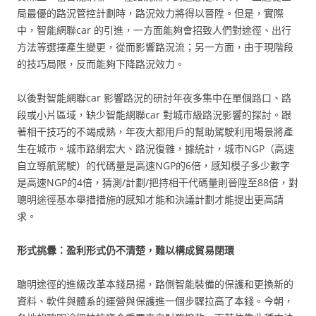
局最優的路況管控計劃時，路況效力將得以晉陞。但是，實際
中，智能網聯car 的引進，一方面能夠會招致人們對途徑、出行
方法等選擇產生變更，從而影響路況流；另一方面，由于現階段
的技巧局限，反而能夠下降路況效力。
以後對智能網聯car 影響路況的研討年夜多集中在單個路口、路
段或小片區域，缺少智能網聯car 對城市級路況影響的探討。跟
著相干技巧的不竭成熟，年夜大都用戶的幫助駕駛利用場景將產
生在城市。城市路網宏大、路況復雜，據統計，城市NGP（高速
自立導航駕駛）的代碼量是高速NGP的6倍，感知模子多少數字
是高速NGP的4倍，猜測/計劃/把持相干代碼量則晉陞至88倍，對
聰明途徑基本舉措措施的感知才能和決議計劃才能提出更高請
求。
形式挑釁：盈利形式仍不清楚，難以構成貿易閉環
聰明途徑的進級改革本錢昂揚，路側智能裝備的保護和更換新的
資料、軟件與體系的運營與保護進一個步驟拉高了本錢。今朝，