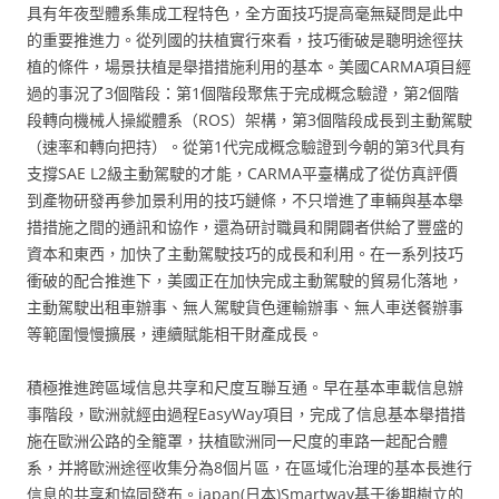
具有年夜型體系集成工程特色，全方面技巧提高毫無疑問是此中
的重要推進力。從列國的扶植實行來看，技巧衝破是聰明途徑扶
植的條件，場景扶植是舉措措施利用的基本。美國CARMA項目經
過的事況了3個階段：第1個階段聚焦于完成概念驗證，第2個階
段轉向機械人操縱體系（ROS）架構，第3個階段成長到主動駕駛
（速率和轉向把持）。從第1代完成概念驗證到今朝的第3代具有
支撐SAE L2級主動駕駛的才能，CARMA平臺構成了從仿真評價
到產物研發再參加景利用的技巧鏈條，不只增進了車輛與基本舉
措措施之間的通訊和協作，還為研討職員和開闢者供給了豐盛的
資本和東西，加快了主動駕駛技巧的成長和利用。在一系列技巧
衝破的配合推進下，美國正在加快完成主動駕駛的貿易化落地，
主動駕駛出租車辦事、無人駕駛貨色運輸辦事、無人車送餐辦事
等範圍慢慢擴展，連續賦能相干財產成長。
積極推進跨區域信息共享和尺度互聯互通。早在基本車載信息辦
事階段，歐洲就經由過程EasyWay項目，完成了信息基本舉措措
施在歐洲公路的全籠罩，扶植歐洲同一尺度的車路一起配合體
系，并將歐洲途徑收集分為8個片區，在區域化治理的基本長進行
信息的共享和協同發布。japan(日本)Smartway基于後期樹立的