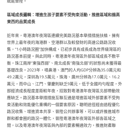
賦能晉陞。
區域成長邏輯：增進生孩子要素不受拘束活動，推進區域和諧高
東西的品質成長
近年來，粵港澳年夜灣區連續完美路況基本舉措措施扶植，擁有
世界上最年夜的海港群、空港群以及較發財的高速公路路況收
集，“1小時路況圈”加快構成，已初步具有成長成為世界級灣區的
路況基本前提。與此同時，粵港澳年夜灣區外部區域成長不敷平
衡，珠江兩岸“東強西弱”、南北成長“南強北弱”的狀態尚未獲得最
基礎改良。2023年，噴鼻港、澳門的人均GDP分辨為35.0萬元和
49.2萬元，深圳為19.5萬元，珠海、廣州分辨為17.0萬元、16.2
萬元，而中山、江門、肇慶則缺乏9萬元，低于全國均勻程度，外
部經濟成長程度差距較年夜，招致對粵港澳年夜灣區北部帶動效
應缺乏。路況基本舉措措施互聯互通是增進區域外部要素不受拘
束活動和效能優化重構的一個要害原因。聰明途徑經由過程優化
路況收集、增進資本共享、晉陞公共辦事等，可以或許推進城市
群和都會圈的路況一體化，晉陞粵港澳年夜灣區外部各區域之
間，以及粵港澳年夜灣區與內部的要素暢通效力，推進財產聯