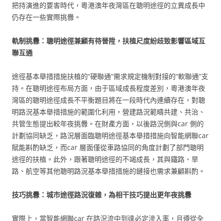
把持演進的要害時代，粵港澳年夜灣區在聰明途徑的立異成長中
仍存在一些實際挑釁。
軌制挑釁：聰明途徑兼顧有待晉陞，扶植尺度紛歧致影響區域互
聯互通
途徑基本舉措措施扶植的“硬聯通”需求規定機制對接的“軟聯通”支
持。在聰明途徑布局方面，由于區域成長程度差別，粵港澳年夜
灣區的聰明途徑成長不平衡題目將在一段時代內連續存在，對聰
明路況基本舉措措施的範圍化利用，營建路況範疇共建、共治、
共管生態提出較年夜挑釁。在財產方面，以後路況側與car 側的
計劃協同缺乏，路況層面臨聰明途徑基本舉措措施向智能網聯car
賦能斟酌缺乏，而car 層面僅從車路協同的角度計劃了部門聰明
途徑的扶植。此外，跟著聰明途徑的不竭成長，其與鐵路、旱
路、航空等其他聰明路況基本舉措措施的鏈接也需求兼顧斟酌。
技巧挑釁：城市途徑路況復雜，為相干技巧提出更年夜挑釁
實際上，當智能網聯car 在路況流中到達必定滲入率，且遵從全