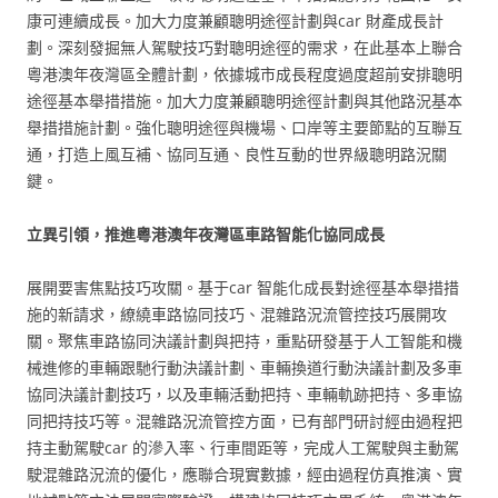
康可連續成長。加大力度兼顧聰明途徑計劃與car 財產成長計
劃。深刻發掘無人駕駛技巧對聰明途徑的需求，在此基本上聯合
粵港澳年夜灣區全體計劃，依據城市成長程度過度超前安排聰明
途徑基本舉措措施。加大力度兼顧聰明途徑計劃與其他路況基本
舉措措施計劃。強化聰明途徑與機場、口岸等主要節點的互聯互
通，打造上風互補、協同互通、良性互動的世界級聰明路況關
鍵。
立異引領，推進粵港澳年夜灣區車路智能化協同成長
展開要害焦點技巧攻關。基于car 智能化成長對途徑基本舉措措
施的新請求，繚繞車路協同技巧、混雜路況流管控技巧展開攻
關。聚焦車路協同決議計劃與把持，重點研發基于人工智能和機
械進修的車輛跟馳行動決議計劃、車輛換道行動決議計劃及多車
協同決議計劃技巧，以及車輛活動把持、車輛軌跡把持、多車協
同把持技巧等。混雜路況流管控方面，已有部門研討經由過程把
持主動駕駛car 的滲入率、行車間距等，完成人工駕駛與主動駕
駛混雜路況流的優化，應聯合現實數據，經由過程仿真推演、實