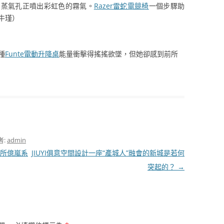
的蒸氣孔正噴出彩虹色的霧氣。
Razer雷蛇電競椅
一個步驟助
牛瑾
）
種
Funte電動升降桌
能量衝擊得搖搖欲墜，但她卻感到前所
者:
admin
病所億嵐系
JIUYI俱意空間設計一座“產城人”融會的新城是若何
突起的？
→