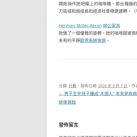
開始操作她吧檯上的咖啡機，那台機器
力區域和諧成長和經濟社會穩健運轉。（
Herman Miller Aeron
辦公家具
她做了一個優雅的旋轉，她的咖啡館被兩
未有的平靜
歐德系統傢俱
。
分類:
分數
，發佈日期:
2026 年 6 月 7 日
，作
文
←
男子生完孩子釀成“木頭人” 本來是疾
章
統傢俱致
導
覽
發佈留言