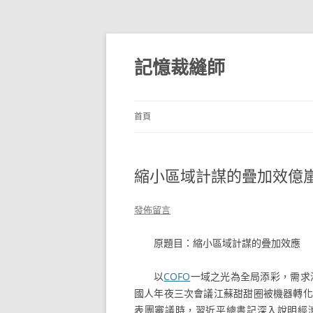
跳
至
主
記憶裁縫師
要
內
容
首頁
縮小區域計謀的疊加效億
發佈留言
原題目：縮小區域計謀的疊加效應
以
COFO
一域之光為全局添彩，需求
國人年夜三次會議江蘇甜甜圈被機器轉化
表團審議時，習近平總書記深入說明經