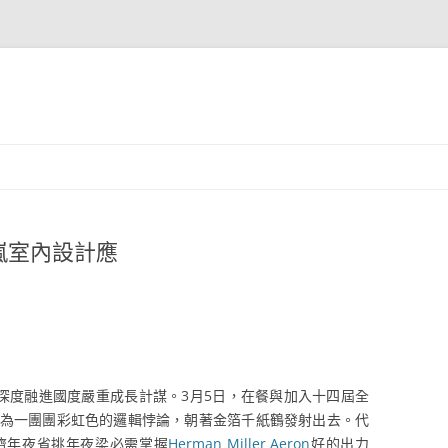
嵐室內設計應
深度融進國度嚴重成長計謀。3月5日，在餐與加入十四屆全
為一團團彩虹色的邏輯悖論，朝著金箔千紙鶴發射出去。代
濟年夜省挑年夜梁必需掌握
Herman Miller Aeron
好的出力