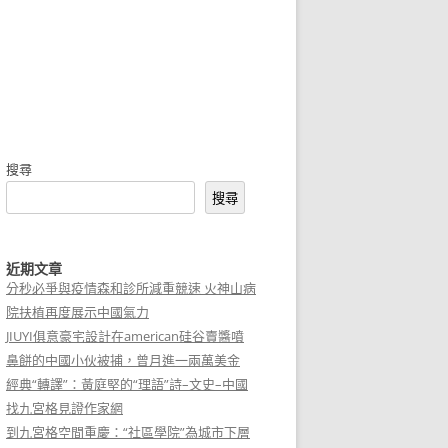
搜尋
搜尋
近期文章
分秒必爭與疫情森和診所減重競速 火神山病
院扶植再度展示中國氣力
JIUYI俱意豪宅設計在american硅谷賣醬噴
鼻餅的中國小伙被捕，曾月進一兩萬美金
經典“轉譯”：黃庭堅的“理語”詩–文史–中國
找九宮格見證作家網
到九宮格空間重慶：“社區學院”為城市下層