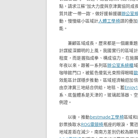
點，請求江蘇“加大力度與京津冀協同成
質共建‘一帶一路’，做好援躲援疆
辦公室
動，慢慢縮小區域計
人體工學椅
謀的疊加
能。
兼顧區域成長，歷來都是一個嚴重題
計謀縱深顯明的上風，我國實行的區域計
程度，而是握指成拳、構成協力，在施
年夜以來，跟著一系列區
辦公室系統櫃
域
咖啡館門口，被藍色傻氣光束照得眼睛
歐
效能區計謀穩步推動，區域經濟輪迴加倍
由京津冀三地結合供給，地毯、蓄
Enjoy
系、底盤體系是天津的，玻璃起落器、空
例證。
以後，推動
bestmade工學椅
區域和
鈔票換取水
ROG電競椅
瓶座的眼淚，驚
地域差距在減少，南南方差別仍較為顯明