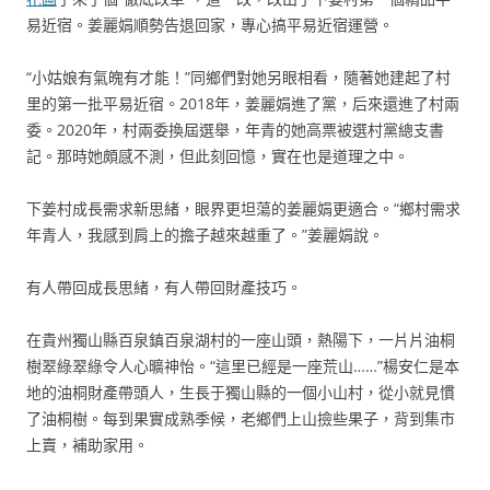
易近宿。姜麗娟順勢告退回家，專心搞平易近宿運營。
“小姑娘有氣魄有才能！”同鄉們對她另眼相看，隨著她建起了村
里的第一批平易近宿。2018年，姜麗娟進了黨，后來還進了村兩
委。2020年，村兩委換屆選舉，年青的她高票被選村黨總支書
記。那時她頗感不測，但此刻回憶，實在也是道理之中。
下姜村成長需求新思緒，眼界更坦蕩的姜麗娟更適合。“鄉村需求
年青人，我感到肩上的擔子越來越重了。”姜麗娟說。
有人帶回成長思緒，有人帶回財產技巧。
在貴州獨山縣百泉鎮百泉湖村的一座山頭，熱陽下，一片片油桐
樹翠綠翠綠令人心曠神怡。“這里已經是一座荒山……”楊安仁是本
地的油桐財產帶頭人，生長于獨山縣的一個小山村，從小就見慣
了油桐樹。每到果實成熟季候，老鄉們上山撿些果子，背到集市
上賣，補助家用。