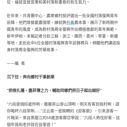
仗、繪就宜居宜業和美村落新畫卷的有生氣力。
近年來，共青團中心、農業鄉村部評選出一批全國村落復興青年
前鋒，他們厚植愛農情懷、練就興
包養
農本事，展示了新時期中
國青年的風度，成為對村落周全復興作出積極進獻的青年典範。
新年伊始，本報記者分赴江蘇、浙江、廣西、貴州、寧夏、新疆
等地，走近此中6位全國村落復興青年前鋒標兵，傾聽他們講述投
身村落周全復興的芳華故事。
——編 者
沉下往，奔向鄉村干事創業
“把根扎穩，盡菲薄之力，輔助同鄉們把日子超出越好”
“六段是個好處所咧，層層茶山穿山頂咧，明天有客到我村咧，請
你喝杯六段茶咧……”汪云貴一首婉轉的《迎客歌》，引來游客一
片喝采。來自黑龍江的68歲游客鄭亞寧說：“六段人熱忱好客，這
個年我和老伴就在這里過！”