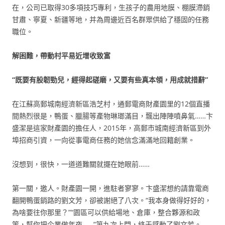
在，公司已取得30多項技巧專利，生孩子的農用地膜、棚膜滯銷
甘肅、寧夏、新疆等地，并為周邊近百名群眾供給了穩固的任務
職位。
解困難，帶動村平易近增收致富
“既要有股韌勁兒，經得起磋磨，又要有些真本領，用成就措辭”
在江蘇高郵城南經濟新區浩芝村，通郵電商財產園里的12個直播
間熱烈很是，鴨蛋、臘腸等產物琳瑯滿目，飄出陣陣噴鼻氣……卞
盛潔是這家財產園的擔任人，2015年，高郵市城南經濟新區到外
埠招商引資，一向從事電商任務的她信念滿滿地回籍創業。
沒想到，很快，一道道難關就擺在她眼前……
第一關，邀人。財產園一開，進駐者寥寥。卞盛潔想約請靠電商
翻開鴨蛋銷路的劉文芳，卻被謝絕了八次。“我本身做得好好的，
為啥要往你那里？”“園區可以供給場地、倉庫，整合夥源和政
策，幫你把企業做年夜……”第九次上門，終于感動了劉文芳。