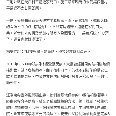
工地址就在幾戶村平易近家門口，施工帶來臨時的未便讓個體村
平易近不太甘願答應。
于是，姜麗娟簡直天天往村平易近家里跑，耐煩說明，聽取大師
的看法。“‘共富后巷’建好后，不只有房錢賺，還能在家門口失
業，以合伙人的情勢參加村所有人全體經濟……”姜麗娟說，“心齊
了，題目也就好處理了。”
楊安仁說：“科技興農不是廢話，種類好才幹財產旺。”
2015年，5000畝油桐林遭受繁茂病，大批曾經掛果的油桐樹陸續
枯逝世。試了各類藥物，翻了很多冊本，仍找不到措施的楊安仁
試著給油桐專家、中國林業迷信研討院研討員汪陽東發了一封乞
助郵件。
汪陽東帶團隊離開獨山縣，他們從基地僅存的13棵油桐樹著手，
經由過程分子選育、雜交育種和嫁接的方法，終于找到了發生抗
體的油桐種類。后來，在國度林業和草原局、中國林業迷信研討
院、魯東年夜學等單元的領導下，楊安仁又勝利讓油桐產量完成3