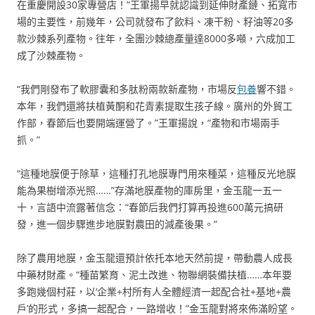
在重慶開設30家專營店！”王軍揚早就認識到延伸財產鏈、拓寬市
場的主要性，前幾年，公司就發布了飲料、凍干粉、籽油等20多
款沙棘系列產物。往年，全團沙棘總產量達8000多噸，六成加工
成了沙棘產物。
“我們剛發布了軟膠囊和多肽粉兩款新產物，市場反
包養
響不錯。
本年，我們還將扶植黃酮和花青素提取生孩子線。廣州的外貿工
作部，春節后也要開端運營了。”王軍揚說，“產物和市場兩手
抓。”
“這種地膜便于除草，這種打孔地膜專門用來種菜，這種反光地膜
能為果樹增添光照……”存滿地膜產物的庫房里，金玉龍一五一
十，言語中流露著信念：“春節后我們打算再投進600萬元搞研
發，進一個步驟進步地膜對農田的減產後果。”
除了農用地膜，金玉龍還預計依托本地天然前提，帶動農人成長
中藥材財產。“種苗繁育、泥土改進、物聯網裝備扶植……本年要
多跑幾個村莊，以‘企業+村所有人全體經濟一起配合社+基地+農
戶’的形式，多搞一起配合，一路增收！”金玉龍對將來佈滿盼望。