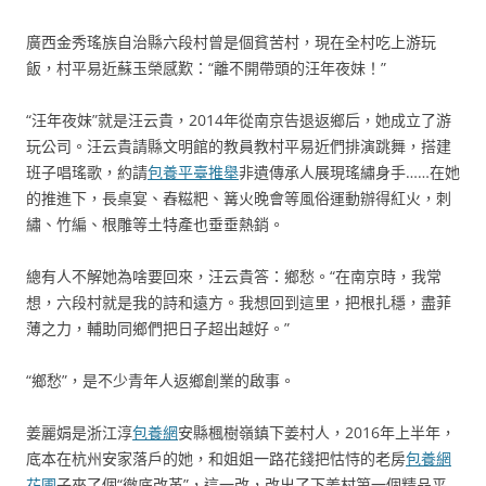
廣西金秀瑤族自治縣六段村曾是個貧苦村，現在全村吃上游玩
飯，村平易近蘇玉榮感歎：“離不開帶頭的汪年夜妹！”
“汪年夜妹”就是汪云貴，2014年從南京告退返鄉后，她成立了游
玩公司。汪云貴請縣文明館的教員教村平易近們排演跳舞，搭建
班子唱瑤歌，約請
包養平臺推舉
非遺傳承人展現瑤繡身手……在她
的推進下，長桌宴、舂糍粑、篝火晚會等風俗運動辦得紅火，刺
繡、竹編、根雕等土特產也垂垂熱銷。
總有人不解她為啥要回來，汪云貴答：鄉愁。“在南京時，我常
想，六段村就是我的詩和遠方。我想回到這里，把根扎穩，盡菲
薄之力，輔助同鄉們把日子超出越好。”
“鄉愁”，是不少青年人返鄉創業的啟事。
姜麗娟是浙江淳
包養網
安縣楓樹嶺鎮下姜村人，2016年上半年，
底本在杭州安家落戶的她，和姐姐一路花錢把怙恃的老房
包養網
花圃
子來了個“徹底改革”，這一改，改出了下姜村第一個精品平