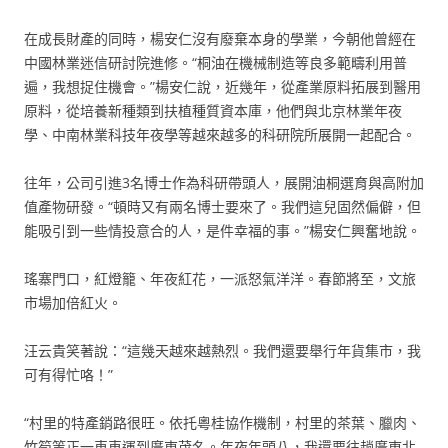
在成長財產的同時，楊安仁沒有廢棄本身的學業，今朝他曾經在
中國林業迷信研討院進修。“桐油在機械制造等良多範疇利用普
遍，我想捉住機會。”楊安仁說，近幾年，從產業原料拓展到醫用
原料，從培養新種類到扶植種質資本庫，他們與北京林業年夜
學、中南林業科技年夜學等越來越多的科研院所展開一起配合。
往年，公司引進3名博士作為科研帶頭人，展開油桐選育與高附加
值產物研發。“頓時又有兩名博士要來了。我們這兒固然偏僻，但
能吸引到一些情投意合的人，是件幸福的事。”楊安仁興奮地說。
瑤寨門口，紅燈籠、年夜紅花，一派怒氣洋洋。春節將至，文旅
市場加倍紅火。
汪云貴笑著說：“這幾天越來越熱烈。我們還要舉行年貨集市，我
可有得忙咯！”
“村里的特產銷路很旺。依托粵桂協作機制，村里的茶葉、臘肉、
竹筍等正一車車運到廣東茂名。年夜年頭八，我還要往趟廣東北