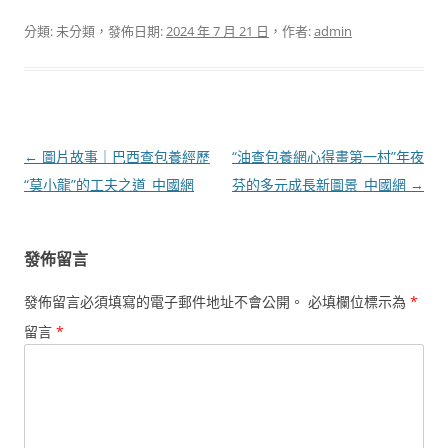
分類: 未分類，發佈日期:
2024 年 7 月 21 日
，作者:
admin
文
←
圖片故事｜巴西查包養經歷
“油查包養網心得畫第一村”年夜
章
“莫小龍”的工夫之道_中國網
芬的多元成長新圖景_中國網
→
導
覽
發佈留言
發佈留言必須填寫的電子郵件地址不會公開。
必填欄位標示為
*
留言
*