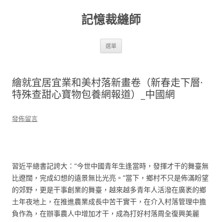
跳
至
記憶裁縫師
主
要
內
容
選單
繪就宜居宜業和美村落新畫卷（新春走下層·
特殊查甜心寶物包養網報道）_中國網
發佈留言
習近平總書記誇大：“今世中國青年生逢當時，發揮才干的舞臺無
比遼闊，完成幻想的遠景無比光亮。”當下，鄉村不只是佈滿盼望
的郊野，更是干事創業的舞臺，越來越多青年人活潑在廣袤的鄉
土年夜地上，在推進農業成長中苦干實干，在介入村落管理中擔
負作為，在辦事農人中增加才干，成為打好村落周全復興美麗