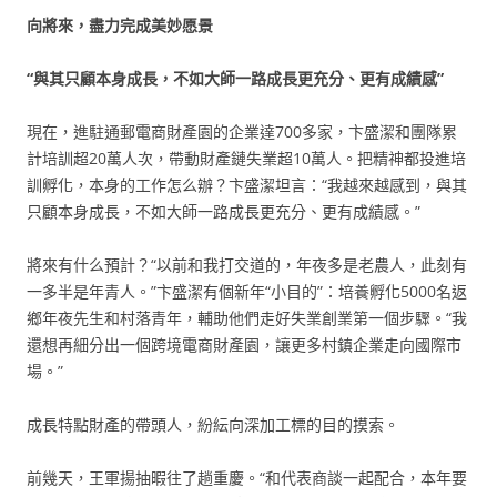
向將來，盡力完成美妙愿景
“與其只顧本身成長，不如大師一路成長更充分、更有成績感”
現在，進駐通郵電商財產園的企業達700多家，卞盛潔和團隊累
計培訓超20萬人次，帶動財產鏈失業超10萬人。把精神都投進培
訓孵化，本身的工作怎么辦？卞盛潔坦言：“我越來越感到，與其
只顧本身成長，不如大師一路成長更充分、更有成績感。”
將來有什么預計？“以前和我打交道的，年夜多是老農人，此刻有
一多半是年青人。”卞盛潔有個新年“小目的”：培養孵化5000名返
鄉年夜先生和村落青年，輔助他們走好失業創業第一個步驟。“我
還想再細分出一個跨境電商財產園，讓更多村鎮企業走向國際市
場。”
成長特點財產的帶頭人，紛紜向深加工標的目的摸索。
前幾天，王軍揚抽暇往了趟重慶。“和代表商談一起配合，本年要