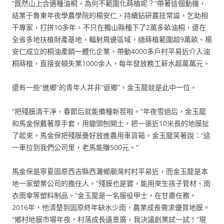
“既然山上合適種油桐，為何不範圍化蒔植呢？”帶著這個動機，
結業于魯東年夜學農學院的楊安仁，持續鉆研農技常識，乞助相
干專家，打拼10多年，不只在獨山縣種下了2萬多畝油桐，還在
全省多地扶植財產基地，輻射周邊區域，總蒔植範圍超9萬畝。楊
安仁成立的桐油產銷一體化企業，帶動4000多戶村平易近介入油
桐蒔植，直接安頓失業1000余人，每年發放務工薪水超萬萬元。
還有一些“進鄉”的青年人并非“返鄉”。金玉龍就是此中一位。
“把殘膜清干凈，春節后就能備種新茬啦。”年夜雪過后，金玉龍
和馬金保戴著厚手套，用鋤頭刨開土，把一張近10米長的地膜扯
了起來。馬金保把殘膜疊好放進農用車貨箱。金玉龍笑著說：“這
一車拉到我們公司里，老馬能賺500元。”
馬金保是寧夏固原西吉縣西灘鄉廟灣村村平易近，而金玉龍是本
地一家塑業公司的擔任人。“殘膜也是寶，能用來生孩子管材、雨
衣雨傘等塑料制品。”金玉龍是一名服役甲士，在甘肅任務。
2016年，他清楚到固原終年缺水少雨，農業成長需求優質地膜。
“鄉村地膜市場年夜，村落成長遠景廣，我決議創業試一試！”現