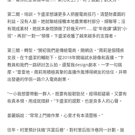
第二關，培訓。卞盛潔想讓更多人把握電商技巧，清楚財產園的
利益。沒有人脈，她就聯絡接觸本地農業鄉村部分、婦聯等；沒
有現成素材，她就本身悶頭做了好幾天PPT……從“年夜課”講到“小
班”，再到“一對一”領導，卞盛潔收獲了越來越多的支撐者。
第三關，轉型。“開初我們是傳統電商，開網店。”周莉是個殘疾
女孩，在卞盛潔的輔助下，從2018年開端試水錄像和直播。“卞
教員和我們一路研討怎么拍，還幫我design劇本，一字一句揣
摩。”垂垂地，周莉用積極真摯的直播作風博得網友的信任，并帶
出發邊的伴侶一路介入電商創業。
“一小我想要帶動一群人，既要有股韌勁兒，經得起磋磨，又要有
些真本領，用成就措辭。”卞盛潔的感歎，也是良多人的心聲。
姜麗娟說：“常常上門做作業，心里才有本清楚賬。”
往年，村里預計扶植“共富后巷”，對村里后街冷巷同一計劃，施