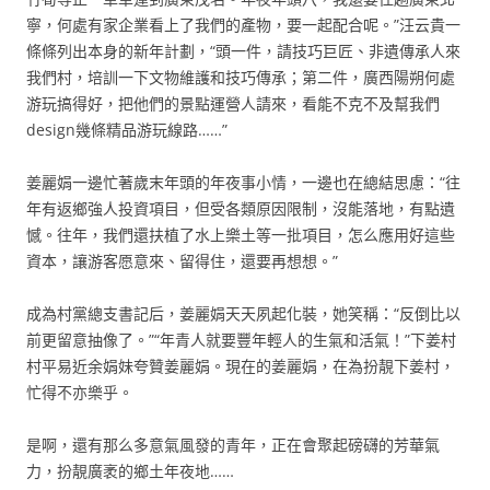
寧，何處有家企業看上了我們的產物，要一起配合呢。”汪云貴一
條條列出本身的新年計劃，“頭一件，請技巧巨匠、非遺傳承人來
我們村，培訓一下文物維護和技巧傳承；第二件，廣西陽朔何處
游玩搞得好，把他們的景點運營人請來，看能不克不及幫我們
design幾條精品游玩線路……”
姜麗娟一邊忙著歲末年頭的年夜事小情，一邊也在總結思慮：“往
年有返鄉強人投資項目，但受各類原因限制，沒能落地，有點遺
憾。往年，我們還扶植了水上樂土等一批項目，怎么應用好這些
資本，讓游客愿意來、留得住，還要再想想。”
成為村黨總支書記后，姜麗娟天天夙起化裝，她笑稱：“反倒比以
前更留意抽像了。”“年青人就要豐年輕人的生氣和活氣！”下姜村
村平易近余娟妹夸贊姜麗娟。現在的姜麗娟，在為扮靚下姜村，
忙得不亦樂乎。
是啊，還有那么多意氣風發的青年，正在會聚起磅礴的芳華氣
力，扮靚廣袤的鄉土年夜地……