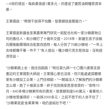
—6倍的增加，每畝產值達1萬多元，并建成了優質油桐種質資本
庫。
王軍揚說：“帶頭干就得不怕難，發賣額就是壓服力。”
王軍揚是新疆金圣果農業專門研究一起配合社和一家沙棘產物公
司的擔任人，和沙棘打了十幾年交道。2018年，新疆生孩子扶植
兵團推動團場綜合配套改造時，每人分到了70畝沙棘地。“一年上
去啥都賺不著，咋干？”有人提出，種沙棘只見生態效益，沒有經
濟效益。
“沙棘果摘上去，我往找銷路！”時任第九師一七〇團六連黨支部
書記的王軍揚對大師說。王軍揚心里也沒底，但只能處處探聽哪
里有沙棘加工企業，上門往傾銷，“一開端沒人了解我們的沙棘果
怎么樣，跑了十幾家企業，終于找到兩家愿意收買的。”昔時10
月，840多噸沙棘果所有的賣完，發賣額到達540萬元。看著他人
沙棘地管護得好，一畝掙2000多元，之前不愿干的人坐不住了：
“沙棘果就是‘金果果’嘛，咱仍是結壯干吧！”