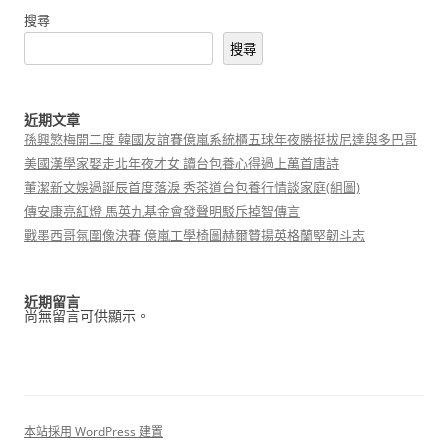
搜尋
搜尋
近期文章
孫興慜梅開二度 韓國友誼賽億嵐系統櫃五球年夜勝挺拔尼達與多巴哥
美國漢學家娶走北年夜才女 讀台包養心得過上萬首唐詩
董潔新文娛過誕辰首度落淚 秀茶道台包養行情談家庭(組圖)
傳安康亮紅燈 馬英九基金會發聲明駁斥掉智傳言
戰墨西哥氛圍像決賽 億嵐工學椅圖赫爾贊揚英格蘭堅韌斗志
近期留言
尚無留言可供顯示。
本站採用 WordPress 建置