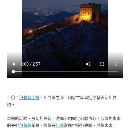
二〇二
包養網比擬
四年到來之際，國家主席習近平發表新年賀
詞。
溫熱的話語、殷切的等待，激勵人們堅定幻想信心，心懷對未來
的美妙
包養網
希冀，繼續在
包養
奮進中擁抱夢想、成績未來。