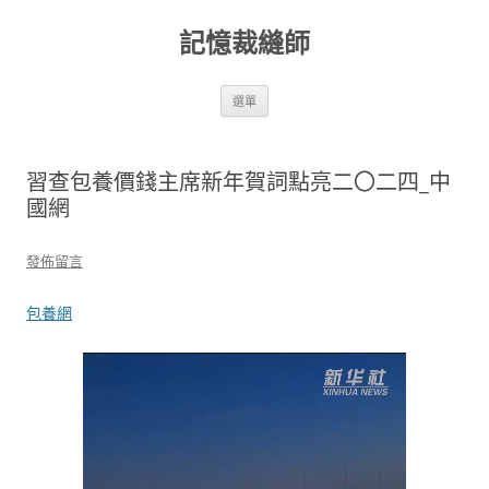
跳
至
記憶裁縫師
主
要
內
容
選單
習查包養價錢主席新年賀詞點亮二〇二四_中
國網
發佈留言
包養網