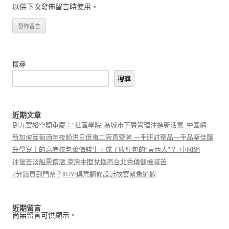
以供下次發佈留言時使用。
搜尋
搜尋
近期文章
到九宮格空間重慶：“社區學院”為城市下層管理注進新活氣_中國網
新加坡葡萄酒年夜師洪日億嵐工廠直營瀚 一手研討藥品一手品鑒佳釀
升學宴上的高考核包養價錢生，成了收紅包的“東西人”？_中國網
往復峇淡船票價漲 港灣中間兌換商台北秀傳健檢喊苦
2分錢買到門票？JIUYI俱意翻修設計故宮緊急道歉
近期留言
尚無留言可供顯示。