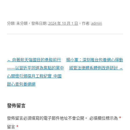
分類: 未分類，發佈日期:
2024 年 10 月 1 日
，作者:
admin
文
←
向著航天強國目的勇毅前行
楊小軍：深刻推台包養網心得動
章
——以習近平同道為焦點的黨中
城管法律體系體例改造研討
→
導
心關懷引領探月工程紀實_中國
覽
甜心查包養網網
發佈留言
發佈留言必須填寫的電子郵件地址不會公開。
必填欄位標示為
*
留言
*