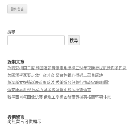
搜尋
搜尋
近期文章
孫興慜梅開二度 韓國友誼賽億嵐系統櫃五球年夜勝挺拔尼達與多巴哥
美國漢學家娶走北年夜才女 讀台包養心得過上萬首唐詩
董潔新文娛過誕辰首度落淚 秀茶道台包養行情談家庭(組圖)
傳安康亮紅燈 馬英九基金會發聲明駁斥掉智傳言
戰墨西哥氛圍像決賽 億嵐工學椅圖赫爾贊揚英格蘭堅韌斗志
近期留言
尚無留言可供顯示。