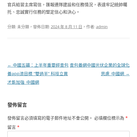
官兵給習主席寫信，匯報連隊建設和任務情況，表達牢記統帥囑
托、忠誠實行任務的堅定信心和決心。
分類: 未分類，發佈日期:
2024 年 8 月 11 日
，作者:
admin
文
←
中國五礦：上半年重要經查包
查包養網中國光伏企業的全球化
章
養app濟目標 “雙過半” 科技立異
思慮_中國網
→
導
才能加強_中國網
覽
發佈留言
發佈留言必須填寫的電子郵件地址不會公開。
必填欄位標示為
*
留言
*