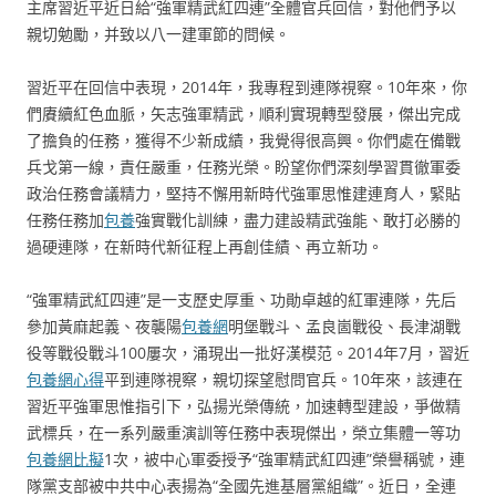
主席習近平近日給“強軍精武紅四連”全體官兵回信，對他們予以
親切勉勵，并致以八一建軍節的問候。
習近平在回信中表現，2014年，我專程到連隊視察。10年來，你
們賡續紅色血脈，矢志強軍精武，順利實現轉型發展，傑出完成
了擔負的任務，獲得不少新成績，我覺得很高興。你們處在備戰
兵戈第一線，責任嚴重，任務光榮。盼望你們深刻學習貫徹軍委
政治任務會議精力，堅持不懈用新時代強軍思惟建連育人，緊貼
任務任務加
包養
強實戰化訓練，盡力建設精武強能、敢打必勝的
過硬連隊，在新時代新征程上再創佳績、再立新功。
“強軍精武紅四連”是一支歷史厚重、功勛卓越的紅軍連隊，先后
參加黃麻起義、夜襲陽
包養網
明堡戰斗、孟良崮戰役、長津湖戰
役等戰役戰斗100屢次，涌現出一批好漢模范。2014年7月，習近
包養網心得
平到連隊視察，親切探望慰問官兵。10年來，該連在
習近平強軍思惟指引下，弘揚光榮傳統，加速轉型建設，爭做精
武標兵，在一系列嚴重演訓等任務中表現傑出，榮立集體一等功
包養網比擬
1次，被中心軍委授予“強軍精武紅四連”榮譽稱號，連
隊黨支部被中共中心表揚為“全國先進基層黨組織”。近日，全連