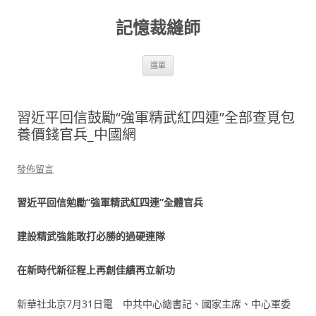
跳
至
記憶裁縫師
主
要
內
容
選單
習近平回信鼓勵“強軍精武紅四連”全部查覓包
養價錢官兵_中國網
發佈留言
習近平回信勉勵“強軍精武紅四連”全體官兵
建設精武強能敢打必勝的過硬連隊
在新時代新征程上再創佳績再立新功
新華社北京7月31日電 中共中心總書記、國家主席、中心軍委