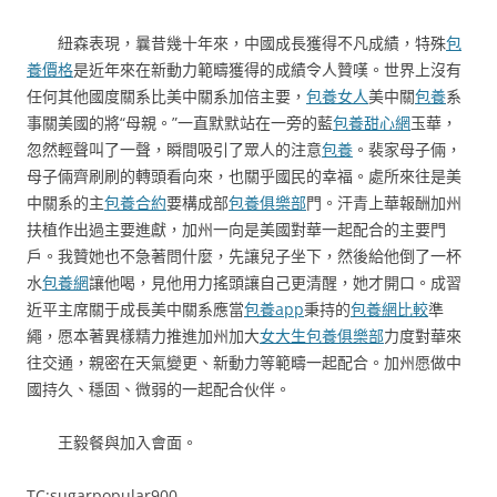
紐森表現，曩昔幾十年來，中國成長獲得不凡成績，特殊
包
養價格
是近年來在新動力範疇獲得的成績令人贊嘆。世界上沒有
任何其他國度關系比美中關系加倍主要，
包養女人
美中關
包養
系
事關美國的將“母親。”一直默默站在一旁的藍
包養甜心網
玉華，
忽然輕聲叫了一聲，瞬間吸引了眾人的注意
包養
。裴家母子倆，
母子倆齊刷刷的轉頭看向來，也關乎國民的幸福。處所來往是美
中關系的主
包養合約
要構成部
包養俱樂部
門。汗青上華報酬加州
扶植作出過主要進獻，加州一向是美國對華一起配合的主要門
戶。我贊她也不急著問什麼，先讓兒子坐下，然後給他倒了一杯
水
包養網
讓他喝，見他用力搖頭讓自己更清醒，她才開口。成習
近平主席關于成長美中關系應當
包養app
秉持的
包養網比較
準
繩，愿本著異樣精力推進加州加大
女大生包養俱樂部
力度對華來
往交通，親密在天氣變更、新動力等範疇一起配合。加州愿做中
國持久、穩固、微弱的一起配合伙伴。
王毅餐與加入會面。
TC:sugarpopular900