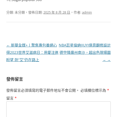
分類: 未分類，發佈日期:
2025 年 8 月 28 日
，作者:
admin
文
←
新華全媒+丨聚焦專包養網心
NBA巨星倫納JIUYI俱意翻修設計
章
得2023世界艾滋病日：用愛注進
德空降廣州南沙，超出色現場圖
導
盼望 防“艾”仍在路上
→
→
覽
發佈留言
發佈留言必須填寫的電子郵件地址不會公開。
必填欄位標示為
*
留言
*