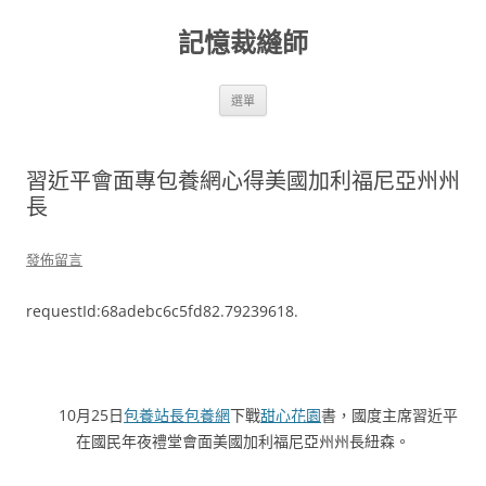
跳
至
記憶裁縫師
主
要
內
容
選單
習近平會面專包養網心得美國加利福尼亞州州
長
發佈留言
requestId:68adebc6c5fd82.79239618.
10月25日
包養站長
包養網
下戰
甜心花園
書，國度主席習近平
在國民年夜禮堂會面美國加利福尼亞州州長紐森。