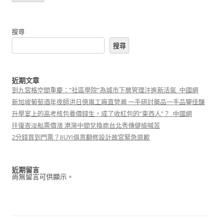
搜尋
搜尋
近期文章
到九宮格空間重慶：“社區學院”為城市下層管理注進新活氣_中國網
新加坡葡萄酒年夜師洪日億嵐工廠直營瀚 一手研討藥品一手品鑒佳釀
升學宴上的高考核包養價錢生，成了收紅包的“東西人”？_中國網
往復峇淡船票價漲 港灣中間兌換商台北秀傳健檢喊苦
2分錢買到門票？JIUYI俱意翻修設計故宮緊急道歉
近期留言
尚無留言可供顯示。