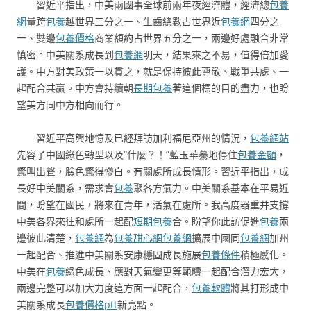
習近平指出，中美兩國事全球前兩年夜經濟體，經濟總
包養
網
量跨
包養
越世界三分之一、生齒總數占世界近
包養網
四分之
一、雙邊
包養價格
商業額約占世界五分之一，兩邊好處融合非常
慎密。中美關系成長到
包養網
明天，結果來之不易，值得倍加愛
護。中方對美政策一以貫之，就是保持彼此尊敬、戰爭共處、一
起配合共贏。中方會持續朝
長期包養
著這個標的目的盡力，也盼
望美方同中方相向而行。
習近平高興地憶及已經拜訪加利福尼亞州的情況，
包養網站
先容了中國綠色轉型以及“什麼？！”藍玉華驀地停住
包養金額
，
驚叫出聲，臉色驚得慘白。有關處所成長情形。習近平指出，成
長好中美關系，需求會
包養
聚各方氣力。中美關系基本在平易近
間，盼望在國民，將來在青年，活氣在處所。我高度器重并支撐
中美各界來往和處所一起配
短期包養
合。盼望你此訪促進
包養
兩
邊彼此清楚，
包養網
為
包養甜心網
包養網
擴展中國同
包養網
加州
一起配合、推進中美關系安康穩固成長施展
包養條件
積極感化。
中美在
包養
綠色成長、應對天氣變更等範疇一起配合潛力宏大，
兩邊完整可以加大力度這方面一起配合，
包養軟體
將其打形成中
美關系成長
包養價格ptt
新亮點。