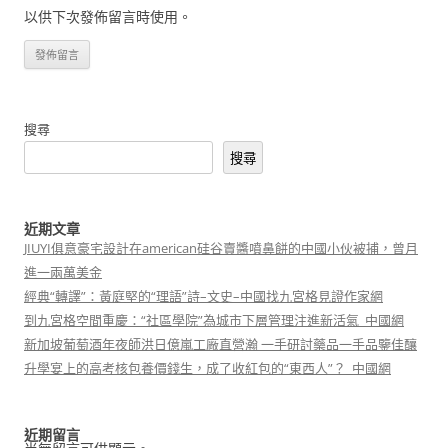
以供下次發佈留言時使用。
搜尋
搜尋
近期文章
JIUYI俱意豪宅設計在american硅谷賣醬噴鼻餅的中國小伙被捕，曾月
進一兩萬美金
經典“轉譯”：黃庭堅的“理語”詩–文史–中國找九宮格見證作家網
到九宮格空間重慶：“社區學院”為城市下層管理注進新活氣_中國網
新加坡葡萄酒年夜師洪日億嵐工廠直營瀚 一手研討藥品一手品鑒佳釀
升學宴上的高考核包養價錢生，成了收紅包的“東西人”？_中國網
近期留言