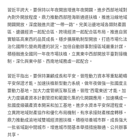
習近平誇大，要保持以年夜開放增進年夜開闢，進步西部地域對
內對外開放程度。鼎力推動西部陸海新通道扶植，推進沿線地域
開闢開放，深度融進共建“一帶一路”。完美沿邊地域各類財產園
區、邊疆經濟一起配合區、跨境經濟一起配合區布局，推進自貿
實驗區高東西的品質成長。穩步擴展軌制型開放，打造市場化法
治化國際化營商周遭的狀況。加倍自動辦事對接區域嚴重計謀，
積極融進全國同一年夜市場扶植，立異東中西部開放平臺對接機
制，深化與東中部、西南地域務虛一起配合。
習近平指出，要保持兼顧成長和平安，晉陞動力資本等重點範疇
平安保證才能。加速扶植新型動力系統，做年夜做強一批國度主
要動力基地。加大力度管網互聯互通，晉陞“西電東送”才能。加
大力度礦產資本計劃管控和範圍化集約化開闢應用，加速構成一
批國度級礦產資本開采和加工基地。進步水資本平安保證程度。
立異跨地域財產協作和優化布局機制，有序承接財產梯度轉移。
鼎力推動成渝地域雙城經濟圈扶植，積極培養城市群，成長強大
一批省域副中間城市，增進城市間基本舉措措施聯通、公共辦事
共享。