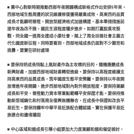
■ 黨中心對新時期推動西部年夜開闢構成新格式作出安排5年來，
西部地域生態周遭的狀況維護修復獲得嚴重成效，高東西的品質
成長才能顯明晉陞，開放型經濟格式加速構建，基本舉措措施前
提年夜為改不雅，國民生涯程度穩步進步，如期打贏脫貧攻堅
戰，同全國一道周全建成小康社會，踏上了周全扶植社會主義古
代化國度新征程。同時要看到，西部地域成長仍面對不少艱苦和
挑釁，要實在研討處理
■ 要保持把成長特點上風財產作為主攻標的目的，隨機應變成長
新興財產，加速西部地域財產轉型進級。要保持以高程度維護支
持高東西的品質成長，筑牢國度生態平安樊籬。要保持以年夜開
放增進年夜開闢，進步西部地域對內對外開放程度。要保持兼顧
成長和平安，晉陞動力資本等重點範疇平安保證才能。要保持推
動新型城鎮化和村落周全復興無機聯合，在成長中保證和改良平
易近生。要保持鑄牢中華平易近族配合體認識，實在保護平易近
族連合和邊境穩固
■ 中心區域和諧成長引導小組要加大力度兼顧和諧和催促檢討，