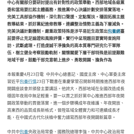
中心有關部分要研討提出有針對性的政策舉動。西部地域各級黨
委和當局要扛起主體義務，推進黨中心決議計劃安排落實落地。
完美工具部協作機制，深化對口聲援、定點幫扶。穩固拓展主題
教導結果，抓好黨紀進修教導，連續整治情勢主義為下層減負。
完美決議計劃機制，嚴重政策特殊是涉平易近生政策出
包養網
臺
前要停止充足論證和風險評價，實行中呈現題目要實時查詢拜
訪、武斷處理。打造虔誠干凈擔負的高本質專門研究化干軍隊
伍，樹立健全考察鼓勵軌制，關懷關愛下層干部特殊是前提艱難
地域干部，鼓勵干部克意朝上進步、勇敢開闢、擔負作為
本報重慶4月23日電 中共中心總書記、國度主席、中心軍委主席
習近平
包養行情
23日下戰書在重慶掌管召開新時期推進西部年夜
開闢座談會并頒發主要講話。他誇大，西部地域在全國改造成長
穩固年夜局中無足輕重。要一以貫之抓好黨中心推進西部年夜開
闢政策舉動的貫徹落實，進一個步驟構成年夜維護、年夜開放、
高東西的品質成長新格式，晉陞區域全體實力和可連續成長才
能，在中國式古代化扶植中奮力譜寫西部年夜開闢新篇章。
中共中
包養
央政治局常委、國務院總理李強，中共中心政治局常