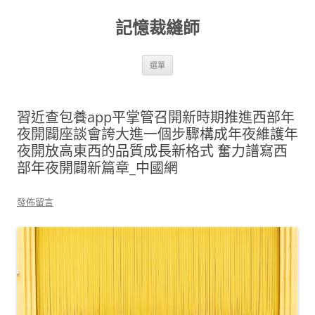
跳
至
記憶裁縫師
主
要
內
容
選單
習近查包養app平掌管召開新時期推進西部年
夜開闢座談會誇大進一個步驟構成年夜維護年
夜開放高東西的品質成長新格式 奮力譜寫西
部年夜開闢新篇章_中國網
發佈留言