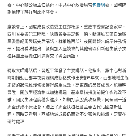
委、中心辦公廳主任蔡奇，中共中心政治局常
包養網
委、國務院
副總理丁薛祥列席座談會。
座談會上，國度成長改造委主任鄭柵潔、重慶市委書記袁家軍、
四川省委書記王曉暉、陜西省委書記趙一德、新疆維吾爾自治區
黨委書記馬興瑞先后講話，就推進西部年夜開闢報告請示任務情
形、提出看法提出。餐與加入座談會的其他省區和新疆生孩子扶
植兵團重要擔任同道提交了書面講話。
聽取大師講話后，習近平頒發了主要講話。他指出，黨中心對新
時期推動西部年夜開闢構成新格式作出安排5年來，西部地域生態
周遭的狀況維護修復獲得嚴重成效，高東西的品質成長才能顯明
晉陞，開放型經濟格式加速構建，基本舉措措施前提年夜為改不
雅，國民生涯程度穩步進步，如期打贏脫貧攻堅戰，同全國一道
周全建成小康社會，踏上了周全扶植社會主義古代化國度新征
程。同時要看到，西部地域成長仍面對不少艱苦和挑釁，要實在
研討處理。
習近平誇大，要保持把成長特點上風財產作為主攻標的目的，隨