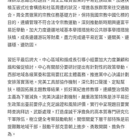
植互嵌式社會構造和社區周遭的狀況，增進各族群眾來往交通融
合。周全貫徹黨的宗教任務基礎方針，保持我國宗教中國化標的
目的，連續管理不符合法令宗教運動。深刻推動新時期興邊富平
易近舉動，加大力度邊疆地域基本舉措措施和公共辦事舉措措施
扶植，成長邊疆游玩等財產，盡力完成邊平易近富、邊關美、邊
疆穩、邊防固。
習近平最后誇大，中心區域和諧成長引導小組要加大力度兼顧和
諧和催促檢討，中心有關部分要研討提出有針對性的政策舉動。
西部地域各級黨委和當局要扛起主體義務，推進黨中心決議計劃
安排落實落地。完美工具部協作機制，深化對口聲援、定點幫
扶。穩固拓展主題教導結果，抓好黨紀進修教導，連續整治情勢
主義為下層減負。完美決議計劃機制，嚴重政策特殊是涉平易近
生政策出臺前要停止充足論證和風險評價，實行中呈現題目要實
時查詢拜訪、武斷處理。打造虔誠干凈擔負的高本質專門研究化
干軍隊伍，樹立健全考察鼓勵軌制，關懷關愛下層干部特殊是前
提艱難地域干部，鼓勵干部克意朝上進步、勇敢開闢、擔負作
為。