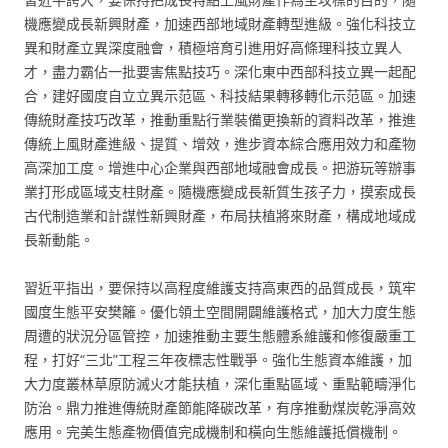
機應變成長新興財產，加速西部地域財產轉型進級。強化科技立
異和財產立異深度融會，積極培育引進用好高條理科技立異人
才，盡力霸佔一批要害焦點技巧。深化東中西部科技立異一起配
合，建好國度自立立異示范區、科技結果轉移轉化示范區。加速
傳統財產技巧改革，推動重點行業裝備更換新的資料改革，推進
傳統上風財產進級、提質、增效，進步資本綜合應用效力和產物
高深加工度。增進中心企業與西部地域融會成長。把游玩等辦事
業打形成區域支柱財產。隨機應變成長新質生孩子力，摸索成長
古代制造業和計謀性新興財產，布局扶植將來財產，構成地域成
長新動能。
習近平指出，要保持以高程度維護支持高東西的品質成長，筑牢
國度生態平安樊籬。優化領土空間開闢維護格式，加大力度生態
周遭的狀況分區管控，加速推動主要生態體系維護和修復嚴重工
程，打好“三北”工程三年夜標志性戰爭。強化生態資本維護，加
大力度叢林草原防滅火才能扶植，深化重點區域、重點範疇淨化
防治。鼎力推進傳統財產節能降碳改革，有序推動煤炭乾淨高效
應用。完美生態產物價值完成機制和橫向生態維護抵償機制。