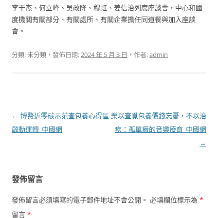
李干杰、何立峰、吳政隆、穆虹、姜信治列席座談會，中心和國
度機關有關部分、有關處所、有關企業擔任同道餐與加入座談
會。
分類: 未分類，發佈日期:
2024 年 5 月 3 日
，作者:
admin
文
←
博鰲近零碳示范查包養心得區
樂以查覓包養價錢忘憂，不以治
章
啟動運轉_中國網
疾：孤單癥的音樂療育_中國網
導
→
覽
發佈留言
發佈留言必須填寫的電子郵件地址不會公開。
必填欄位標示為
*
留言
*