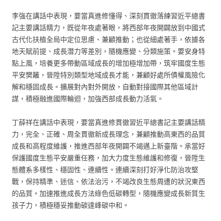
李強在講話中表現，要當真進修懂得、深刻貫徹落練習近平總書
記主要講話精力，既從年夜處著眼，將西部年夜開闢放到中國式
古代化扶植全局中定位思慮、兼顧推動；也從細處著手，依據各
地天賦前提、成長潛力等差別，隨機應變、分類施策。要安身特
點上風，培養更多帶動區域成長的增加極增加帶，筑牢國度生態
平安樊籬，晉陞特別類型地域成長才能，兼顧好處所債權風險化
解和穩固成長。擴展對內對外開放，自動對接國際其他區域計
謀，積極融進國際輪迴，加強西部成長動力活氣。
丁薛祥在講話中表現，要當真進修貫徹習近平總書記主要講話精
力，完全、正確、周全貫徹新成長理念，兼顧推動高東西的品質
成長和高程度維護，推進西部年夜開闢不竭邁上新臺階。承當好
保護國度生態平安嚴重任務，加大力度生態維護和修復，晉陞生
態體系多樣性、穩固性、連續性。連續深刻打好淨化防治攻堅
戰，保持精準、迷信、依法治污，不竭改良生態周遭的狀況東西
的品質。加速推進成長方法綠色低碳轉型，隨機應變成長新質生
孩子力，積極穩妥推動碳達峰碳中和。