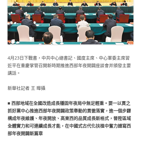
4月23日下戰書，中共中心總書記、國度主席、中心軍委主席習
近平在重慶掌管召開新時期推進西部年夜開闢座談會并頒發主要
講話。
新華社記者 王 曄攝
■ 西部地域在全國改造成長穩固年夜局中無足輕重。要一以貫之
抓好黨中心推進西部年夜開闢政策舉動的貫徹落實，進一個步驟
構成年夜維護、年夜開放、高東西的品質成長新格式，晉陞區域
全體實力和可連續成長才能，在中國式古代化扶植中奮力譜寫西
部年夜開闢新篇章