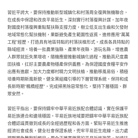
習近平誇大，要保持推動新型城鎮化和村落周全復興無機聯合，
在成長中保證和改良平易近生。深刻實行村落復興計謀，加年夜
對國度村落復興重點幫扶縣支撐力度，樹立低支出生齒和欠發財
地域常態化幫扶機制，果斷避免產生範圍性返貧。進修應用“萬萬
工程”經歷，打造具有地區特點的村落扶植形式。成長各具特點的
縣域經濟，培養一批農業強縣、產業年夜縣、游玩名縣，增進農
人群眾就近失業增收，隨機應變推動城鎮化過程。推動高尺度農
田扶植，扛好主要農產物穩產保供義務，為保證國度食糧平安作
出應有進獻。加大力度鄉村精力文明扶植，推動移風易俗，積極
培養時期新風新貌。健全黨組織引導的下層管理系統，保持和成
長新時期“楓橋經歷”，完成掃黑除惡常態化，堅持下層穩固、群
眾安然。
習近平指出，要保持鑄牢中華平易近族配合體認識，實在保護平
易近族連合和邊境穩固。平易近族地域要把鑄牢中華平易近族配
合體認識貫徹到成長的全經過歷程和各方面。緊貼平易近生推進
經濟社會成長，健全社會保證系統，兜牢平易近生底線，出力處
理群眾急難愁盼題目。周全正確貫徹黨的平易近族政策，加速扶