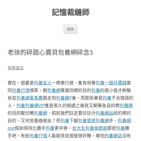
跳
至
記憶裁縫師
主
要
內
容
選單
老徐的碎甜心寶貝包養網碎念3
發佈留言
實在，戀愛是
包養女人
一條單行道，隻有效著
包養一個月價錢
雷
同
包養行情
頻率，朝
包養網
著雷同標的目的
包養
的兩小我才幹聯
袂並
包養網車馬費
肩走到
包養網
Z後，而那些畢竟
包養
不合錯誤的
人，
包養
包養網VIP
隻是長久的相遇之後就又朝著各自的標
包養網
的目的駛往瞭
包養網
，假如我們註定要往往分
包養網站
歧的標的
目的，又何苦委曲彼此？停
包養
下腳
包養管道
包養網
步，
包養網
ppt
假如保持比撒手
包養
更辛勞，
女大生包養俱樂部
那就
包養
撒
手吧，有些
包養行情
人能碰見就曾經很好瞭，哪怕
包養網站
沒有