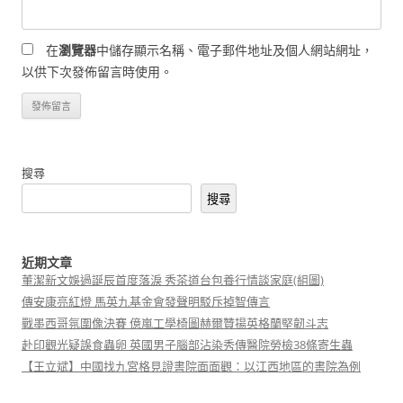
在
瀏覽器
中儲存顯示名稱、電子郵件地址及個人網站網址，
以供下次發佈留言時使用。
搜尋
搜尋
近期文章
董潔新文娛過誕辰首度落淚 秀茶道台包養行情談家庭(組圖)
傳安康亮紅燈 馬英九基金會發聲明駁斥掉智傳言
戰墨西哥氛圍像決賽 億嵐工學椅圖赫爾贊揚英格蘭堅韌斗志
赴印觀光疑誤食蟲卵 英國男子腦部沾染秀傳醫院勞檢38條寄生蟲
【王立斌】中國找九宮格見證書院面面觀：以江西地區的書院為例