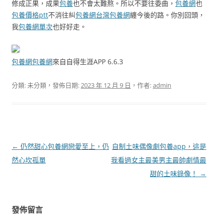
修成正果，成果
包養
也不會太難熬。所以不要往委曲，
包養網
也
包養價格ptt
不消往糾
包養網
台灣包養網
纏今後的路。你別回頭，
我
包養網單次
也好好走。
包養網
包養網
來自自得生涯APP 6.6.3
分類: 未分類，發佈日期:
2023 年 12 月 9 日
，作者:
admin
文
←
仍然甜心包養網戀愛至上，仍
自制土味偶像劇包養app，這是
章
然心坎孤單
我看過女主最美男主最帥劇情最
導
甜的土味錄像！
→
覽
發佈留言