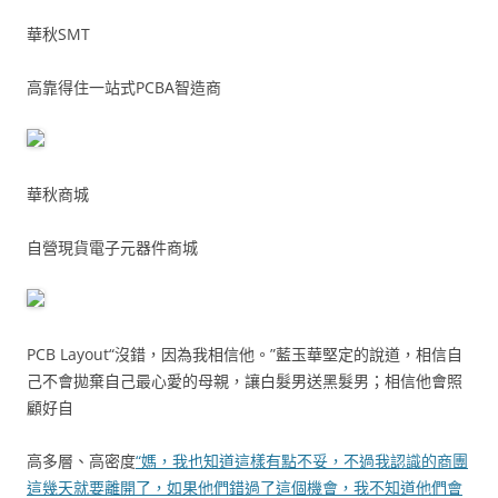
華秋SMT
高靠得住一站式PCBA智造商
華秋商城
自營現貨電子元器件商城
PCB Layout“沒錯，因為我相信他。”藍玉華堅定的說道，相信自
己不會拋棄自己最心愛的母親，讓白髮男送黑髮男；相信他會照
顧好自
高多層、高密度
“媽，我也知道這樣有點不妥，不過我認識的商團
這幾天就要離開了，如果他們錯過了這個機會，我不知道他們會