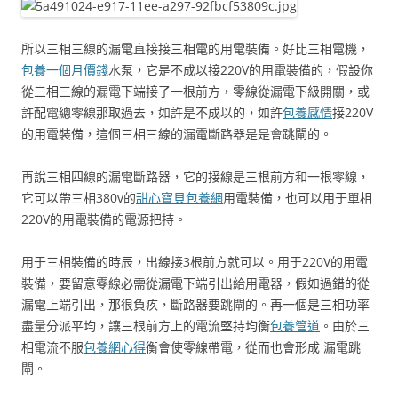
所以三相三線的漏電直接接三相電的用電裝備。好比三相電機，
包養一個月價錢
水泵，它是不成以接220V的用電裝備的，假設你
從三相三線的漏電下端接了一根前方，零線從漏電下級開關，或
許配電總零線那取過去，如許是不成以的，如許
包養感情
接220V
的用電裝備，這個三相三線的漏電斷路器是是會跳閘的。
再說三相四線的漏電斷路器，它的接線是三根前方和一根零線，
它可以帶三相380v的
甜心寶貝包養網
用電裝備，也可以用于單相
220V的用電裝備的電源把持。
用于三相裝備的時辰，出線接3根前方就可以。用于220V的用電
裝備，要留意零線必需從漏電下端引出給用電器，假如過錯的從
漏電上端引出，那很負疚，斷路器要跳閘的。再一個是三相功率
盡量分派平均，讓三根前方上的電流堅持均衡
包養管道
。由於三
相電流不服
包養網心得
衡會使零線帶電，從而也會形成 漏電跳
閘。