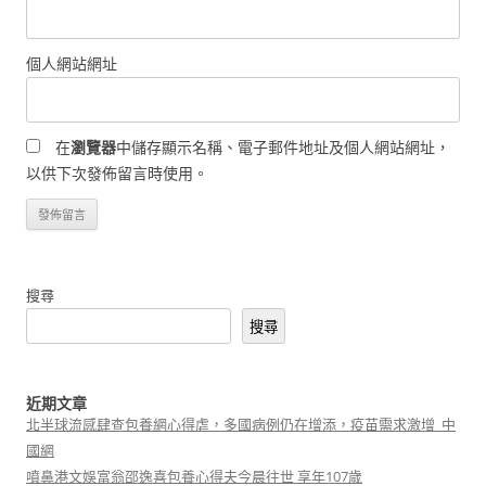
個人網站網址
在
瀏覽器
中儲存顯示名稱、電子郵件地址及個人網站網址，
以供下次發佈留言時使用。
搜尋
搜尋
近期文章
北半球流感肆查包養網心得虐，多國病例仍在增添，疫苗需求激增_中
國網
噴鼻港文娛富翁邵逸喜包養心得夫今晨往世 享年107歲