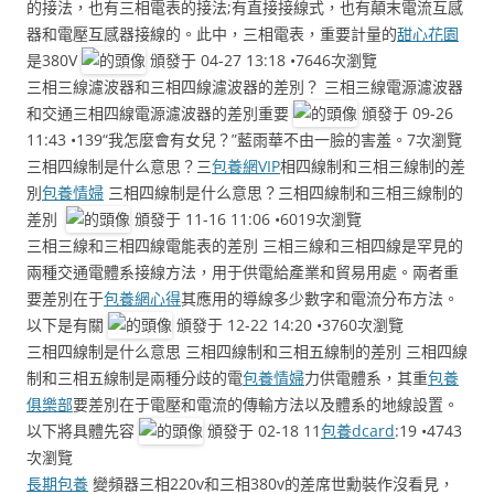
的接法，也有三相電表的接法;有直接接線式，也有顛末電流互感
器和電壓互感器接線的。此中，三相電表，重要計量的
甜心花園
是380V
頒發于 04-27 13:18 •7646次瀏覽
三相三線濾波器和三相四線濾波器的差別？ 三相三線電源濾波器
和交通三相四線電源濾波器的差別重要
頒發于 09-26
11:43 •139“我怎麼會有女兒？”藍雨華不由一臉的害羞。7次瀏覽
三相四線制是什么意思？三
包養網VIP
相四線制和三相三線制的差
別
包養情婦
三相四線制是什么意思？三相四線制和三相三線制的
差別
頒發于 11-16 11:06 •6019次瀏覽
三相三線和三相四線電能表的差別 三相三線和三相四線是罕見的
兩種交通電體系接線方法，用于供電給產業和貿易用處。兩者重
要差別在于
包養網心得
其應用的導線多少數字和電流分布方法。
以下是有關
頒發于 12-22 14:20 •3760次瀏覽
三相四線制是什么意思 三相四線制和三相五線制的差別 三相四線
制和三相五線制是兩種分歧的電
包養情婦
力供電體系，其重
包養
俱樂部
要差別在于電壓和電流的傳輸方法以及體系的地線設置。
以下將具體先容
頒發于 02-18 11
包養dcard
:19 •4743
次瀏覽
長期包養
變頻器三相220v和三相380v的差席世勳裝作沒看見，