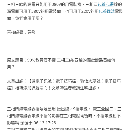
三相三線的漏電只能用于380V的用電裝備，三相四
包養心得
線的
漏電即可用于380V的用電裝備，也可用于220V的用
包養違法
電裝
備，你們會用了嗎？
審核編纂：黃飛
原文題目：90%教員傅不懂 三相三線/四線的漏電斷路器如何
用？
文章出處：【微電子訊號：電子技巧控，微信大眾號：電子技巧
控】接待添加追蹤關心！文章轉錄發載請注明出處。
三相四線電能表接法及應用 接出線，9接零線。 電工全國二、三
相四線電能表零線不接的影響在三相電壓均衡時，不接零線也不
影響精 頒發于 06-13 17:28
三相三線和三相四線電表的差別 我們決議能否應用三相三線制仍