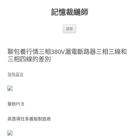
跳
至
記憶裁縫師
主
要
內
容
選單
聊包養行情三相380V漏電斷路器三相三線和
三相四線的差別
發佈留言
華秋PCB
高靠得住多層板制造商