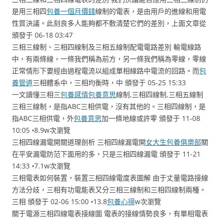
是用三相四
包養一個月價錢
線制的電表，是由用戶的進線和用電
性質決議。此刻良多人能夠都不敷清楚它們的差別，上面文章從
頒發于 06-18 03:47
三相三線制、三相四線制及三相五線制配電電路差別 輸電線路
中，有兩條線，一條我們稱為前方，另一條我們稱為零線，零線
正常情形下要經由過程電流以組成單相線路中電流的回路。而
包
養管道
三相體系中，三相均衡時，中 頒發于 05-25 15:33
一文讀懂三相三
包養感情
包養意思
線制,三相四線制,三相五線制
三相三線制，是指ABC三相供電，沒有其他的。三相四線制，是
指ABC三相供電，外
包養意思
加一條地線或許零 頒發于 11-08
10:05 •8.9w次瀏覽
三相四線漏電開關道理剖析 三相四線漏電開
女大生包養俱樂部
關
在平安漏電防范下面用的多，只是三相四線漏電 頒發于 11-21
14:33 •7.1w次瀏覽
三相電表如何裝置，裝置三相四線電度表圖解 由于丈量電路接線
方法分歧，三相有功電能表又分三相三線制和三相四線制兩種。
三相 頒發于 02-06 15:00 •13.8
包養心得
w次瀏覽
關于電源三相四線電表接線圖 電表的接線情勢良多，有單相電表