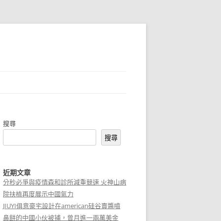
搜尋
搜尋
近期文章
分秒必爭與疫情森和診所減重競速 火神山病
院扶植再度展示中國氣力
JIUYI俱意豪宅設計在american硅谷賣醬噴
鼻餅的中國小伙被捕，曾月進一兩萬美金