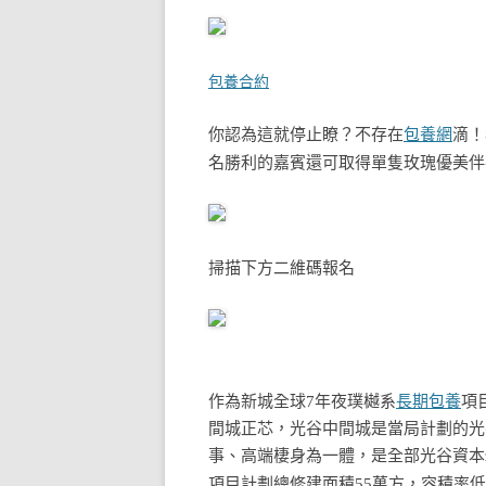
包養合約
你認為這就停止瞭？不存在
包養網
滴！
名勝利的嘉賓還可取得單隻玫瑰優美伴
掃描下方二維碼報名
作為新城全球7年夜璞樾系
長期包養
項
間城正芯，光谷中間城是當局計劃的光
事、高端棲身為一體，是全部光谷資本z
項目計劃總修建面積55萬方，容積率低