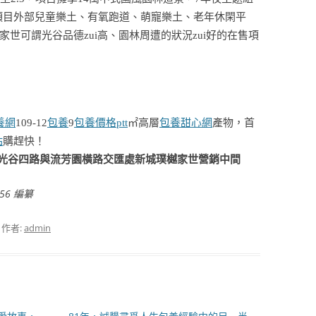
，項目外部兒童樂土、有氧跑道、萌寵樂土、老年休閑平
世可謂光谷品德zui高、園林周遭的狀況zui好的在售項
養網
109-12
包養
9
包養價格ptt
㎡高層
包養甜心網
產物，首
站
購趕快！
光谷四路與流芳園橫路交匯處新城璞樾家世營銷中間
:56 編纂
，作者:
admin