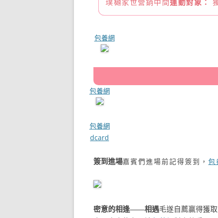
璞樾家世營銷中間
運動對象：
包養網
包養網
包養網
dcard
嘉賓們進場前記得簽到，
包
簽到進場
密意的相逢——相遇
毛遂自薦贏得獲取