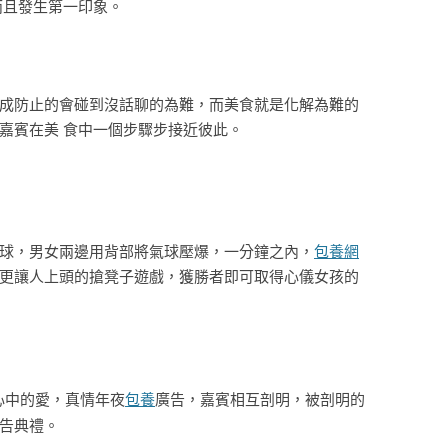
而且發生第一印象。
成防止的會碰到沒話聊的為難，而美食就是化解為難的
嘉賓在美 食中一個步驟步接近彼此。
球，男女兩邊用背部將氣球壓爆，一分鐘之內，
包養網
更讓人上頭的搶凳子遊戲，獲勝者即可取得心儀女孩的
接收你心中的愛，真情年夜
包養
廣告，嘉賓相互剖明，被剖明的
告典禮。