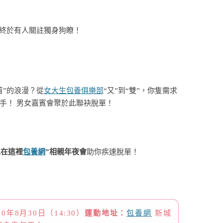
終於有人關註獨身狗瞭！
首”的浪漫？
從
女大生包養俱樂部
“又”到“雙”，
你隻需求
隻手！
男女嘉賓會聚於此聯袂脫單！
包養網
也在這裡
”
相親年夜會
助你疾速脫單！
20年8月30日（14:30）
運動地址：
包養網
新城