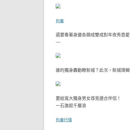
包養
還要看著身邊各類成雙成對年夜秀恩愛
~~
誰的獨身轟動瞭新城？
此次，新城璞樾
要給寬大獨身男女尋覓適合伴侶！
一石激起千層浪
包養行情