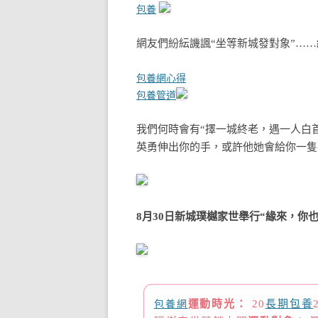
包養
網友們紛紜譏諷
“坐等新城發對象”……
包養網心得
包養管道
我們何時會有
“擇一城終老，遇一人白
英勇伸出你的手，
或許他她會給你一
8月30日新城璞樾家世舉行
“緣來，你
包養網
運動時光：
20
長期包養