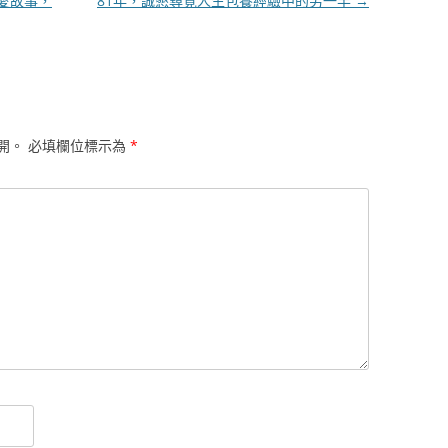
愛故事，
81年，誠懇尋覓人生包養經驗中的另一半
→
開。
必填欄位標示為
*