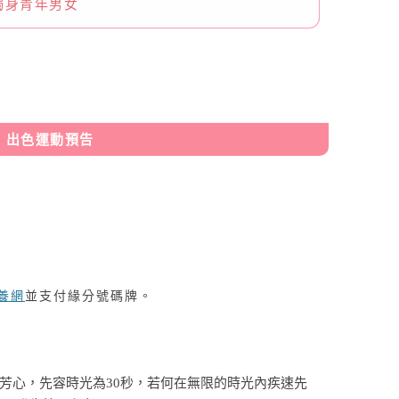
獨身青年男女
出色運動預告
養網
並支付緣分號碼牌。
芳心，先容時光為30秒，若何在無限的時光內疾速先