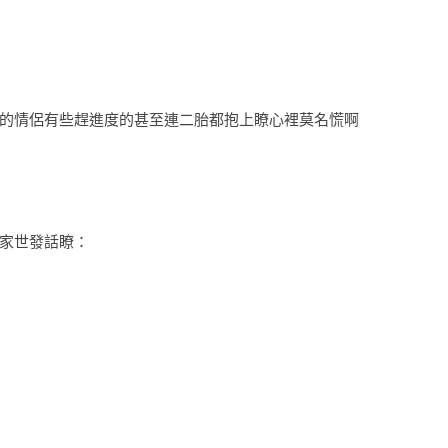
的情侶
有些趕進度的甚至連二胎都抱上瞭
心裡莫名慌啊
家世發話瞭：