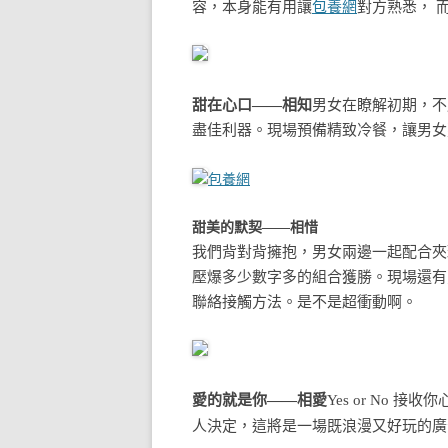
容，本身能有用讓
包養網
對方熟悉， 
甜在心口——相知
男女在瞭解初期，不
盡佳利器。現場預備精致冷餐，讓男女
包養網
甜美的默契——相惜
我們背對背擁抱，男女兩邊一起配合夾
壓爆多少數字多的組合獲勝。現場還有
聯絡接觸方法。是不是超衝動啊。
愛的就是你——相愛
Yes or No 
人決定，這將是一場既浪漫又好玩的廣