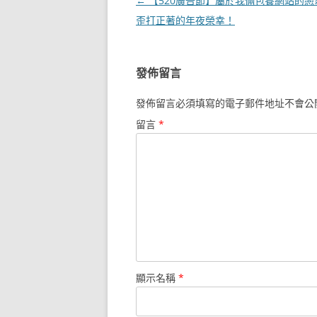
文
←
【520廣告節】屬於我倆包養網站的戀
章
歪打正著的年夜榮幸！
導
覽
發佈留言
發佈留言必須填寫的電子郵件地址不會公
留言
*
顯示名稱
*