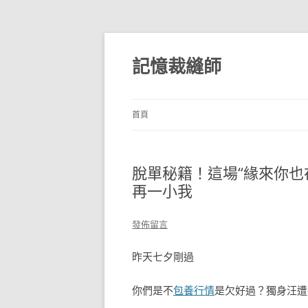
跳
至
主
記憶裁縫師
要
內
容
首頁
脫單秘籍！這場“緣來你也
再一小我
發佈留言
昨天七夕剛過
你們是不
包養行情
是欠好過？
獨身汪遭