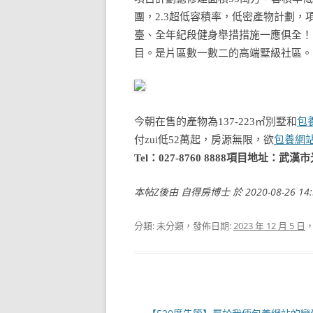
團，2.3超低容積率，低密產物計劃
臺、全年紀段健身舉措措施一應俱全！家
目。是片區數一數二的高端墅級社區。
包
今朝在售的產物為
137-223㎡別墅
和
付zui低52萬起，房源無限，欲
包養網
Tel：027-8760 8888
項目地址：武漢市
本帖Z後由 自得房博士 於 2020-08-26 14
分類: 未分類，發佈日期:
2023 年 12 月 5 日