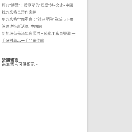
經典“轉譯”：黃庭堅的“理語”詩–文史–中國
找九宮格見證作家網
到九宮格空間重慶：“社區學院”為城市下層
管理注進新活氣_中國網
新加坡葡萄酒年夜師洪日億嵐工廠直營瀚 一
手研討藥品一手品鑒佳釀
近期留言
尚無留言可供顯示。