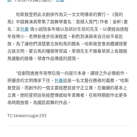
哈斯敖登把此次創排作為又一次文明傳承的實行。《我的
馬》中跳舞演員聚集了跳舞學書名：貴婦入貧門|作者：金軒|書
名：言
包養
情小說院各年級以及研討生班的先生，以便經由過程
年夜帶小、老帶新進步扮演程度。斟酌到演員來自分歧平易近
族，為了讓他們清楚蒙古族和馬的關系，哈斯敖登會具體講授蒙
古族文明、蒙古馬的種類等常識，率領先生不雅看草原上各類跑
馬運動的錄像，領會作品傳遞的感情。
“從劇院進進年夜學后我一向提示本身，講授之外必需創作，
把優良的文明傳承下往，
包養
這是一名文藝任務者的義務。”哈斯
敖登說，而創作的一個主要經歷就是守正立異，在繼續的基本上
立異。她盼望把這些經歷傳遞給年青舞者，在新時期創作出更多
為時期放歌、為國民起舞的作品。
TC:taiwansugar293