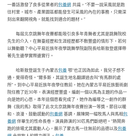
一番話激發了良多從業者的
包養網
共識，“不要一說采風就是跑
往村里，城市、產業園區都能發生可采風的內在的事務，只需深
刻出來翻開視角，就能找到適合的題材。”
每屆北京跳舞年夜賽都能吸引良多年青舞者尤其是跳舞院校
先生的介入，在舞臺經歷和生涯經歷都不敷豐盛的情形下，若何
以舞動聽？中心平易近族年夜學跳舞學院副院長哈斯敖登選擇帶
著先生邊學實際邊實行。
哈斯敖登誕生于內蒙古
包養
鄂“也正因為如此，我兒子想不
通，覺得奇怪。”爾多斯，其誕生地名翻譯過去叫“有馬群的處
所”。到中心平易近族年夜學任教前，她在內蒙古平易近族藝術劇
院任務了近30年，表演經歷豐盛。編創一個以馬為主題的作品一
向是她的心愿，本年這個愿看完成了，她作為編導之一創作的群
舞《我的馬》取得了此次北京跳舞年夜賽扮演一等獎。節目以暖
和、浪漫、鼓動感動的
包養網
基調，展陳開一幅牧馬人與馬相
包
養網
伴畢生的性命長卷，演員飾演的30匹馬們斷絕吧。”熱鬧奔
跑的排場尤其震動人心，展示了蒙古馬一往無前的品德以及
包養
網
今世牧人的精力面孔。
包養