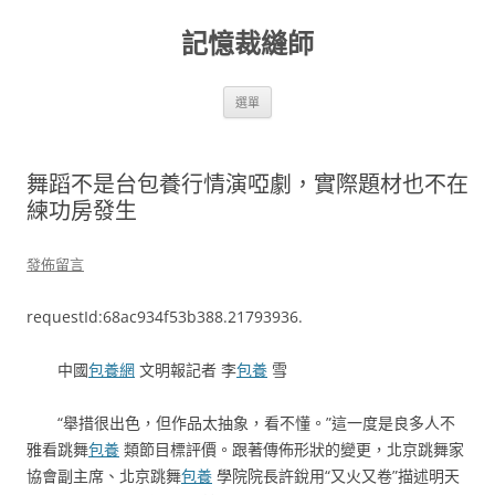
跳
至
記憶裁縫師
主
要
內
容
選單
舞蹈不是台包養行情演啞劇，實際題材也不在
練功房發生
發佈留言
requestId:68ac934f53b388.21793936.
中國
包養網
文明報記者 李
包養
雪
“舉措很出色，但作品太抽象，看不懂。”這一度是良多人不
雅看跳舞
包養
類節目標評價。跟著傳佈形狀的變更，北京跳舞家
協會副主席、北京跳舞
包養
學院院長許銳用“又火又卷”描述明天