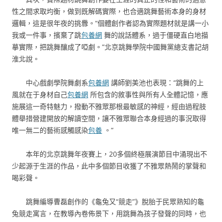
性之間求取均衡，做到既解碼實際，也合適跳舞藝術本身的身材
邏輯，這是很年夜的挑釁。“個體創作者認為實際題材就是講一小
我或一件事，擯棄了跳
包養網
舞的說話體系，過于僵硬直白地描
摹實際，把跳舞釀成了啞劇。”北京跳舞學院中國舞黨總支書記胡
淮北說。
中心戲劇學院舞劇系
包養網
講師劉美池也表現：“跳舞的上
風就在于身材自己
包養網
所包含的敘事性與所有人全體記憶，應
施展這一奇特魅力，撥動不雅眾那根最敏感的神經，經由過程肢
體舉措營建開放的解讀空間，讓不雅眾聯合本身經過的事況取得
唯一無二的藝術感觸感染
包養
。”
本年的北京跳舞年夜賽上，20多個終極展演節目中涌現出不
少起源于生涯的作品，此中多個節目收獲了不雅眾熱鬧的掌聲和
喝彩聲。
跳舞編導曹磊創作的《龜兔又“競走”》脫胎于民眾熟知的龜
兔競走寓言，在教導內卷佈景下，用跳舞為孩子發聲的同時，也