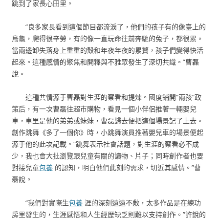
跳到了家長心田里。
“良多家長看到這個節目都流淚了，他們的孩子有的像臺上的
烏龜，爬得很辛勞，有的像一直玩命往前奔馳的兔子，都很累。
當兩邊卸失落身上重重的殼和年夜年夜的累贅，孩子們變得快活
起來。這種感情的聚焦和開釋與不雅眾發生了深切共識。”曹磊
說。
這種共情源于曹磊對生涯的察看和提煉。國度鋪開“兩孩”政
策后，有一次曹磊往超市購物，看見一個小伴侶推著一輛嬰兒
車，車里是他的弟弟或妹妹，曹磊歸去便把這個場景記了上去。
創作跳舞《多了一個你》時，小跳舞演員推著嬰兒車的場景便起
源于他的此次記載。“跳舞表示社會話題，對生涯的察看必不成
少，我也會大批瀏覽跟兒童有關的讀物、片子；同時創作者也要
對接兒童
包養
的認知，明白他們此刻的需求，切近其感情。”曹
磊說。
“我們對實際生
包養
涯的深刻遠遠不敷，太多作品是在練功
房里發生的，生涯感悟和人生經歷缺乏則難以支持創作。”許銳的