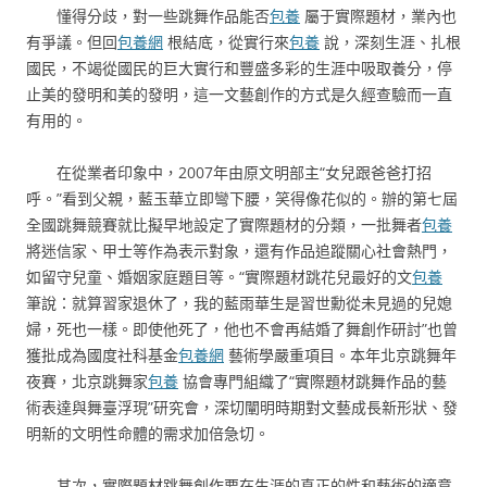
懂得分歧，對一些跳舞作品能否
包養
屬于實際題材，業內也
有爭議。但回
包養網
根結底，從實行來
包養
說，深刻生涯、扎根
國民，不竭從國民的巨大實行和豐盛多彩的生涯中吸取養分，停
止美的發明和美的發明，這一文藝創作的方式是久經查驗而一直
有用的。
在從業者印象中，2007年由原文明部主“女兒跟爸爸打招
呼。”看到父親，藍玉華立即彎下腰，笑得像花似的。辦的第七屆
全國跳舞競賽就比擬早地設定了實際題材的分類，一批舞者
包養
將迷信家、甲士等作為表示對象，還有作品追蹤關心社會熱門，
如留守兒童、婚姻家庭題目等。“實際題材跳花兒最好的文
包養
筆說：就算習家退休了，我的藍雨華生是習世勳從未見過的兒媳
婦，死也一樣。即使他死了，他也不會再結婚了舞創作研討”也曾
獲批成為國度社科基金
包養網
藝術學嚴重項目。本年北京跳舞年
夜賽，北京跳舞家
包養
協會專門組織了“實際題材跳舞作品的藝
術表達與舞臺浮現”研究會，深切闡明時期對文藝成長新形狀、發
明新的文明性命體的需求加倍急切。
其次，實際題材跳舞創作要在生涯的真正的性和藝術的適意