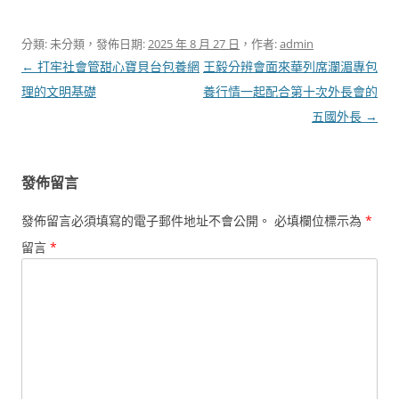
分類: 未分類，發佈日期:
2025 年 8 月 27 日
，作者:
admin
文
←
打牢社會管甜心寶貝台包養網
王毅分辨會面來華列席瀾湄專包
章
理的文明基礎
養行情一起配合第十次外長會的
導
五國外長
→
覽
發佈留言
發佈留言必須填寫的電子郵件地址不會公開。
必填欄位標示為
*
留言
*