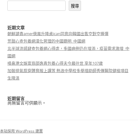
搜尋
近期文章
朝鮮譴責amer億嵐升降桌ican同意向韓國出售空對空導彈
荒甜心查包養網漠化管理的中國聰明_中國網
北半球流感肆查包養網心得虐，多國病例仍在增添，疫苗需求激增_中
國網
噴鼻港文娛富翁邵逸喜包養心得夫今晨往世 享年107歲
加裝排氣扇穿體育服上課等 熱浪中學校多舉措助師秀傳醫院健檢項目
生降溫
近期留言
尚無留言可供顯示。
本站採用 WordPress 建置