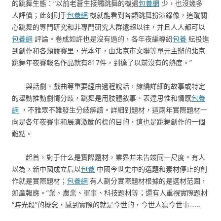
的跳舞生態：“以前老蒼生接觸跳舞的機遇
包養網
少，也沒幾多
人評價；此刻刷手
包養網
機就能看到各類跳舞扮演錄像，追蹤關
心跳舞的專門研究和非專門研究人群遠超以往，并且人人都可以
包養網
評論。卷成如許也是沒有過的，各年夜編導紛
包養
紜投進
到創作和各類競賽里，光本年，由北京市文聯等單元主辦的北京
跳舞年夜賽報名作品就有817件，到達了以前沒有的熱度。”
與話劇、戲曲等重要經由過程說話，繚繞詳細的故事或特定
的舉動推動劇情分歧，跳舞是用肢體敘事、表達思惟和情感
包養
網
，不雅眾不難發生分歧解讀。詳細到題材，這兩年實際題材一
向是各年夜賽事和展演激勵的標的目的，這也是跳舞創作的一個
難點。
起首，對于什么是實際題材，業界并未告竣同一尺度。有人
以為，新中國成立后以
包養
中國今世史中的選題和素材停止的創
作就是實際題材；
包養網
有人劃分實際題材根據的是選材范圍，
如產報應。”業、農業、軍事、科技題材等；還有人重視實際題材
“時光段”的概念，感到實際的就是今世的，今世人寫今世事……