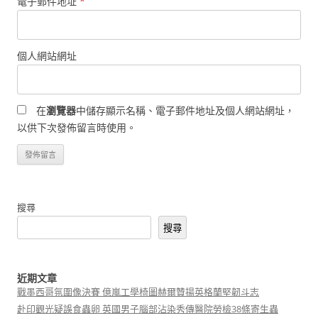
電子郵件地址
*
個人網站網址
在
瀏覽器
中儲存顯示名稱、電子郵件地址及個人網站網址，
以供下次發佈留言時使用。
搜尋
搜尋
近期文章
戰墨西哥氛圍像決賽 億嵐工學椅圖赫爾贊揚英格蘭堅韌斗志
赴印觀光疑誤食蟲卵 英國男子腦部沾染秀傳醫院勞檢38條寄生蟲