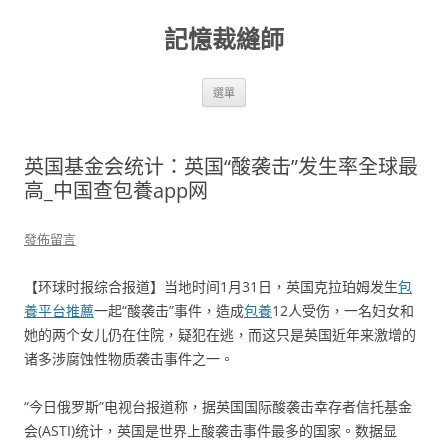
跳
至
記憶裁縫師
主
要
內
容
選單
英国基金会统计：英国“酸袭击”发生率全球最
高_中国查包養app网
發佈留言
【环球时报综合报道】当地时间1月31日，英国克拉珀姆发生
包
養平台推薦
一起“酸袭击”事件，造成
包養
12人受伤，一名妇女和
她的两个女儿仍在住院，疑犯在逃，而这只是英国近年来激增的
诸多涉腐蚀性物质袭击事件之一。
“今日俄罗斯”电视台报道称，据英国国际酸袭击幸存者信托基金
会(ASTI)统计，英国是世界上酸袭击事件最多的国家。数据显