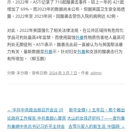
示，2022年，ASTI记录了 710起酸袭击事件，较上一年的 421起
增加了 69%。而2023年的数据尚未公布，但据英国卫生安全局透
露，2022年至 2023年间，因酸袭击受伤入院的病例达 82例。
对此，2022年英国强化了相关法律法规，在公共区域持有危险化
学品可判处最高4年监禁，而使用腐蚀
包養
性物质伤害他人最高可
判处无期徒刑。ASTI表示，酸袭击此前一直被认为与英国帮派暴
力有关，最新数据显
包養
示，针对妇女
包養
和女孩的酸袭击行为
有所增加。（柳玉鹏）
分類: 未分類，發佈日期:
2024 年 3 月 7 日
，作者:
admin
文
←
中共中央政治局召开会议 讨
新华全媒+丨五年后，那个搬出
章
论政府工作报告 中共查甜心寶貝
大山的女孩还好吗？——查包養
導
包養網中央总书记习近平主持会
吉雪与家人的新生活_中国网
→