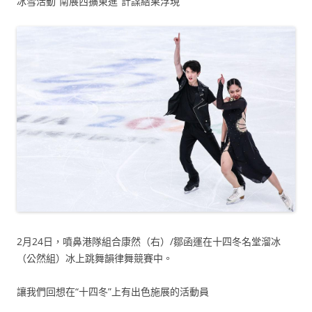
冰雪活動“南展西擴東進”計謀結果浮現
2月24日，噴鼻港隊組合康然（右）/鄒函運在十四冬名堂溜冰
（公然組）冰上跳舞韻律舞競賽中。
讓我們回想在“十四冬”上有出色施展的活動員