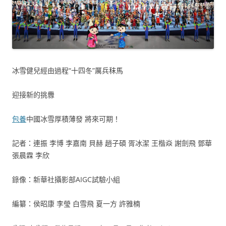
冰雪健兒經由過程“十四冬”厲兵秣馬
迎接新的挑釁
包養
中國冰雪厚積薄發 將來可期！
記者：連振 李博 李嘉南 貝赫 趙子碩 胥冰潔 王楷焱 謝劍飛 鄧華
張晨霖 李欣
錄像：新華社攝影部AIGC試驗小組
編纂：侯昭康 李瑩 白雪飛 夏一方 許雅楠