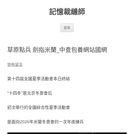
跳
至
記憶裁縫師
主
要
內
容
選單
草原點兵 劍指米蘭_中查包養網站國網
發佈留言
第十四屆全國夏季活動會本日終結
“十四冬”是北京冬奧會后
初次舉行的全國綜合性夏季活動會
是面向2026年米蘭冬奧會的一次年夜練兵