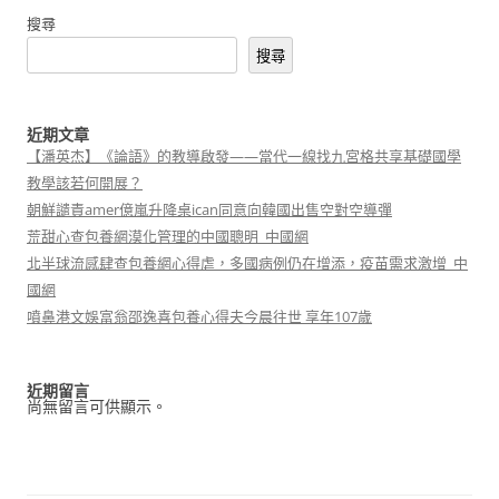
搜尋
搜尋
近期文章
【潘英杰】《論語》的教導啟發——當代一線找九宮格共享基礎國學
教學該若何開展？
朝鮮譴責amer億嵐升降桌ican同意向韓國出售空對空導彈
荒甜心查包養網漠化管理的中國聰明_中國網
北半球流感肆查包養網心得虐，多國病例仍在增添，疫苗需求激增_中
國網
噴鼻港文娛富翁邵逸喜包養心得夫今晨往世 享年107歲
近期留言
尚無留言可供顯示。