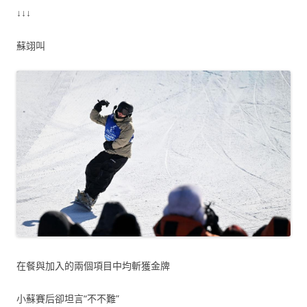
↓↓↓
蘇翊叫
在餐與加入的兩個項目中均斬獲金牌
小蘇賽后卻坦言“不不難”