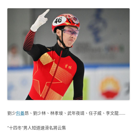
劉少
包養
昂、劉少林、林孝埈、武年夜靖、任子威、李文龍……
“十四冬”男人短道速滑名將云集