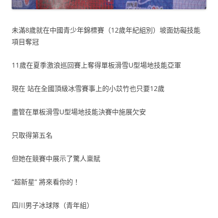
未滿8歲就在中國青少年錦標賽（12歲年紀組別）坡面妨礙技能
項目奪冠
11歲在夏季激浪巡回賽上奪得單板滑雪U型場地技能亞軍
現在 站在全國頂級冰雪賽事上的小苡竹也只要12歲
盡管在單板滑雪U型場地技能決賽中施展欠安
只取得第五名
但她在競賽中展示了驚人稟賦
“超新星” 將來看你的！
四川男子冰球隊（青年組）