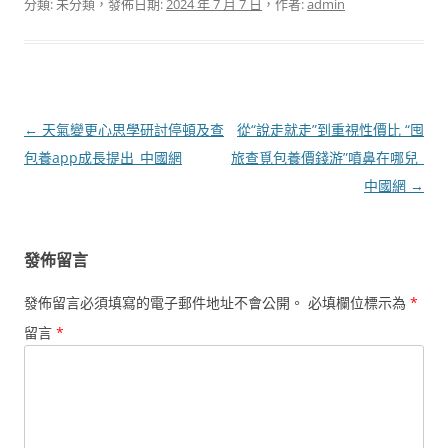
分類: 未分類，發佈日期:
2024 年 7 月 7 日
，作者:
admin
文
←
天氣變更心思學研討停頓及查
從“說走就走”到重視性價比 “囤
章
包養app成長提出_中國網
旅查覓包養價錢游”噴鼻在哪兒_
導
中國網
→
覽
發佈留言
發佈留言必須填寫的電子郵件地址不會公開。
必填欄位標示為
*
留言
*