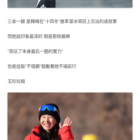
三金一銀 是韓梅在“十四冬”速率溜冰項目上交出的成就單
而她說印象最深的 倒是那枚銀牌
“高估了本身最后一圈的實力”
恰是這股“不情願”鼓勵著她不竭前行
玉珍拉姆