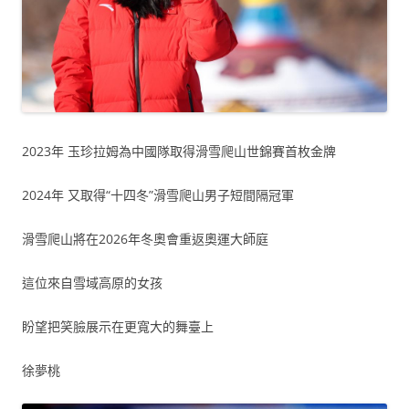
2023年 玉珍拉姆為中國隊取得滑雪爬山世錦賽首枚金牌
2024年 又取得“十四冬”滑雪爬山男子短間隔冠軍
滑雪爬山將在2026年冬奧會重返奧運大師庭
這位來自雪域高原的女孩
盼望把笑臉展示在更寬大的舞臺上
徐夢桃