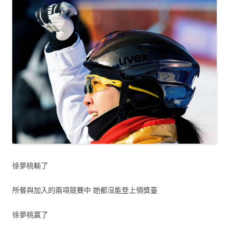
徐夢桃輸了
所餐與加入的兩項競賽中 她都沒能登上領獎臺
徐夢桃贏了