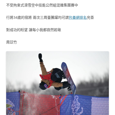
不受拘束式滑雪空中技能公然組混雜集團賽中
行將34歲的宿將 兩次三周臺騰躍均可謂
包養網排名
完善
對成功的盼望 讓每小我都寂然起敬
周苡竹