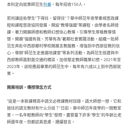
本科定向就業師范生
包養
，每年招收150人。
若何讓這些學生“下得往、留得住”？華中師范年夜學重視思政課
程和課程思政協同發展，開設“教導強國”等課程，由學者名師授
課，著力開展師德和教師幻想信心教導，引導學生厚植教導情
懷。開展“強國有我，芳華有為”暑期社會實踐活動，組織一批師
范生奔赴中西部鄉村學校開展支教服務，增強到中西部從教的信
心。舉辦“師范生走進國培課堂”等系列活動，為師范生搭建與中
西部教師面對面交通的橋梁，加倍堅定教師職業幻想。2021年至
2023年，該校應屆畢業的師范生中，每年有六成以上到中西部就
業。
開展培訓，傳授理念方式
“這是一本新課標高中語文必修課教材目錄，請大師想一想，它和
過往的語文教材有什么分歧？”日前，華中師范年夜學的一間教室
里，一名年輕教師向“學生”發問。盡管臺下許多“學生”的年齡比老
師還年夜，但都認真思慮、踴躍發言。