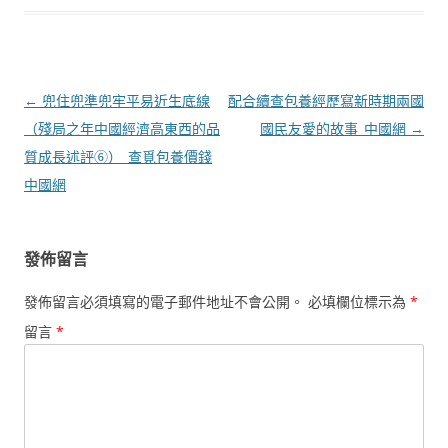
文
←
兜住兜準兜牢平易近生底線
配合續查包養經歷寫新時期兩國
章
（殘局之年中國經濟高東西的品
國民友愛的故事_中國網
→
導
質成長述評⑥）_查覓包養價錢
覽
中國網
發佈留言
發佈留言必須填寫的電子郵件地址不會公開。
必填欄位標示為
*
留言
*