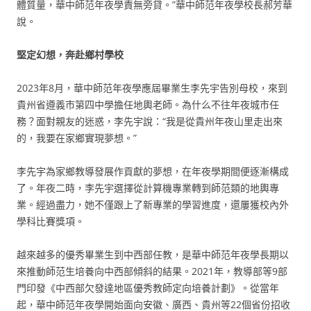
體質量，華中師范年夜學責無旁貸。”華中師范年夜學校長郝芳華
說。
堅定幻想，奔赴鄉村學校
2023年8月，華中師范年夜學應屆畢業生李先宇告別母校，來到
貴州省遵義市第四中學擔任地輿老師。為什么不往年夜城市任
務？面對親友的迷惑，李先宇說：“我是從貴州年夜山里走出來
的，我要在家鄉實現夢想。”
李先宇為家鄉教導發展作貢獻的夢想，在年夜學期間便逐漸構成
了。年夜二時，李先宇選擇從計算機專業轉到師范類的地輿專
業。經過盡力，她不僅跟上了新專業的學習進度，還屢獲校內外
學科比賽獎項。
越來越多的優秀畢業生到中西部任教，是華中師范年夜學長期以
來推動師范生培養向中西部傾斜的結果。2021年，教導部等9部
門印發《中西部欠發達地區優秀教師定向培養計劃》。從當年
起，華中師范年夜學開始面向安徽、廣西、貴州等22個省份招收