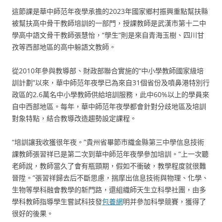
這節課是華中師范年夜學承擔的2023年國家鄉村振興重點幫扶縣
被幫扶高中骨干教師培訓的一部門，授課教師是武漢市第十二中
學高中語文骨干教師張慧怡，“學生”則是來自青海玉樹、四川甘
孜等西部地區的高中躲語文教師。
從2010年參與教導部、財政部聯合實施的“中小學教師國家級培
訓計劃”以來，華中師范年夜學已為來自31個省份及噴鼻港特別行
政區的2.6萬名中小學教師供給培訓服務，此中60%以上的學員來
自中西部地區。每年，華中師范年夜學都會針對分歧地區及培訓
對象特點，結合教導改造趨勢設定課程。
“培訓讓我收獲很年夜。”貴州省畢節市織金縣第三中學信息技術
課教師張習祥已是第二次到華中師范年夜學參加培訓。“上一次聽
老師說，教師當久了會有瓶頸期，假如不衝破，教學程度就很難
晉陞。”張習祥歸去后不斷思慮，揣摩出信息技術與物理、化學、
生物等學科融會教學的新門路，還組織師天生立科學社團，由多
學科教師指導學生嘗試科技發
包養網
明并參加科學競賽，獲得了
很好的後果。