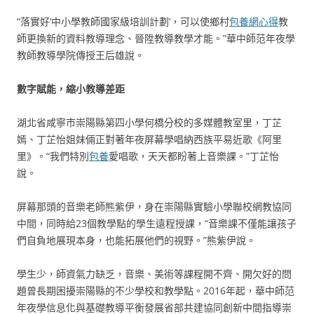
“落實好‘中小學教師國家級培訓計劃’，可以使鄉村
包養網心得
教
師更換新的資料教導理念、晉陞教導教學才能。”華中師范年夜學
教師教導學院傳授王后雄說。
數字賦能，縮小教導差距
湖北省咸寧市崇陽縣第四小學何橋分校的多媒體教室里，丁芷
嫣、丁芷怡姐妹倆正對著年夜屏幕學唱納西族平易近歌《阿里
里》。“我們特別
包養
愛唱歌，天天都盼著上音樂課。”丁芷怡
說。
屏幕那頭的音樂老師熊紫伊，身在崇陽縣實驗小學聯校網教協同
中間，同時給23個教學點的學生遠程授課，“音樂課不僅能讓孩子
們自負地展現本身，也能拓展他們的視野。”熊紫伊說。
學生少，師資氣力缺乏，音樂、美術等課程開不齊、開欠好的問
題曾長期困擾崇陽縣的不少學校和教學點。2016年起，華中師范
年夜學信息化與基礎教導平衡發展省部共建協同創新中間指導崇