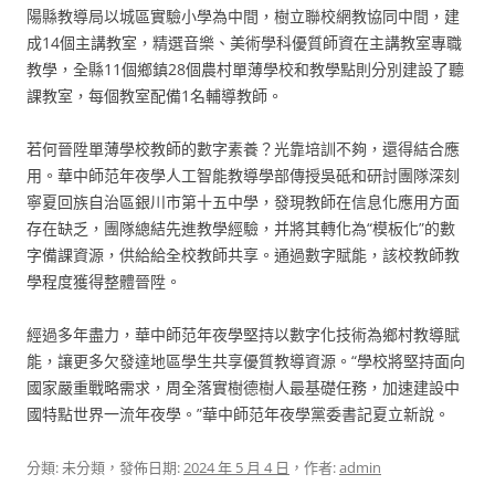
陽縣教導局以城區實驗小學為中間，樹立聯校網教協同中間，建
成14個主講教室，精選音樂、美術學科優質師資在主講教室專職
教學，全縣11個鄉鎮28個農村單薄學校和教學點則分別建設了聽
課教室，每個教室配備1名輔導教師。
若何晉陞單薄學校教師的數字素養？光靠培訓不夠，還得結合應
用。華中師范年夜學人工智能教導學部傳授吳砥和研討團隊深刻
寧夏回族自治區銀川市第十五中學，發現教師在信息化應用方面
存在缺乏，團隊總結先進教學經驗，并將其轉化為“模板化”的數
字備課資源，供給給全校教師共享。通過數字賦能，該校教師教
學程度獲得整體晉陞。
經過多年盡力，華中師范年夜學堅持以數字化技術為鄉村教導賦
能，讓更多欠發達地區學生共享優質教導資源。“學校將堅持面向
國家嚴重戰略需求，周全落實樹德樹人最基礎任務，加速建設中
國特點世界一流年夜學。”華中師范年夜學黨委書記夏立新說。
分類: 未分類，發佈日期:
2024 年 5 月 4 日
，作者:
admin