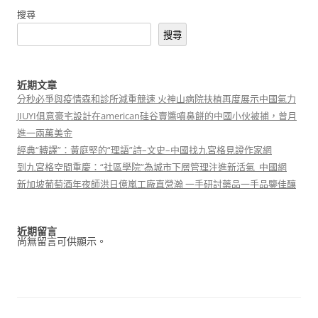
搜尋
搜尋
近期文章
分秒必爭與疫情森和診所減重競速 火神山病院扶植再度展示中國氣力
JIUYI俱意豪宅設計在american硅谷賣醬噴鼻餅的中國小伙被捕，曾月
進一兩萬美金
經典“轉譯”：黃庭堅的“理語”詩–文史–中國找九宮格見證作家網
到九宮格空間重慶：“社區學院”為城市下層管理注進新活氣_中國網
新加坡葡萄酒年夜師洪日億嵐工廠直營瀚 一手研討藥品一手品鑒佳釀
近期留言
尚無留言可供顯示。