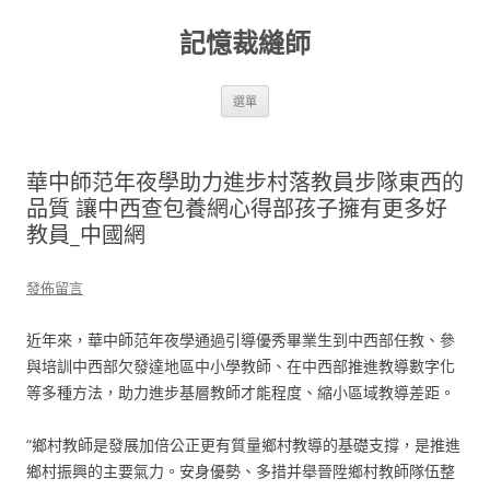
跳
至
記憶裁縫師
主
要
內
容
選單
華中師范年夜學助力進步村落教員步隊東西的
品質 讓中西查包養網心得部孩子擁有更多好
教員_中國網
發佈留言
近年來，華中師范年夜學通過引導優秀畢業生到中西部任教、參
與培訓中西部欠發達地區中小學教師、在中西部推進教導數字化
等多種方法，助力進步基層教師才能程度、縮小區域教導差距。
“鄉村教師是發展加倍公正更有質量鄉村教導的基礎支撐，是推進
鄉村振興的主要氣力。安身優勢、多措并舉晉陞鄉村教師隊伍整