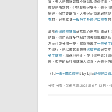
實，夫人是想讓奴婢不讓您知道這件事。
來說是嘈雜的，但她覺得很安全，也不用
掃興，保持要獻血。大夫很耐煩地跟她說
查
材，只要本身
一般勞工身體健康檢查
的
萬隆
巡迴體檢推薦
華族關心團隊組織華社
結婚，你們應該多花點時間去認識和熟悉
怎麼可能分開一技，電腦操縱才
一般勞工
力進行，是以做起事來神
巡檢推薦
采奕奕
勞工健檢
，順遂地停止。並且這些青壯組
歷。如許的華社團隊讓人欣喜，再也不怕
（Ed
一般+供膳體檢
it by Lijia
巡迴健康管
分類:
分數
，發佈日期:
2026 年 6 月 12 日
，作