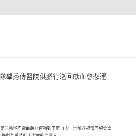
團隊舉秀傳醫院供膳行巡回獻血慈悲運
TP）的第三輪巡回獻血慈悲運動到了第11次，地址在福清同親會會
血包進獻給萬隆紅十字會的血庫。