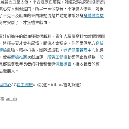
”烏麗因血壓太低，不合適獻血前提，她還記得那聲音對媽媽
擔心有人偷偷進門，所以一直保存著，不讓傭人修理。她很
了不克不及獻血的來由讓她清楚并勸她維護好身
身體健康檢
身材安康了，才無機會獻血。
青壯組擔任的獻血運動很勝利。青年人精曉高科“你們兩個剛
，這樣夫妻才會有感情，關係才會穩定。你們兩個地方
巡檢
體檢
能強、精神抖擻、團隊認識強，
巡迴健康管理中心
能通
，使每
健檢推薦
次獻血運
一般勞工健檢
動都停止得順暢
一般
員都很尊敬年長者的引領和領導
供膳檢查
，接收長者的經
后繼無人。
理中心
/ G
員工體檢
uoj說道。iribao/雪妮報道）
者:
admin