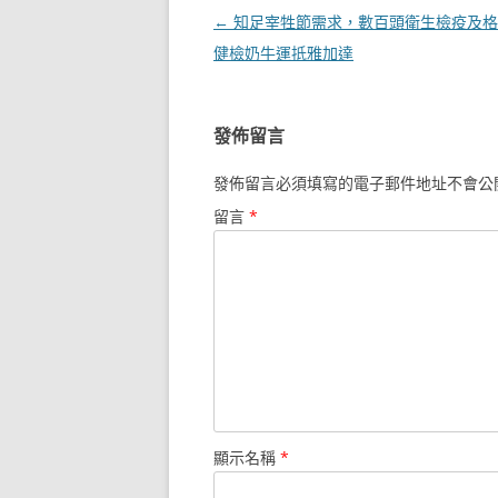
文
←
知足宰牲節需求，數百頭衛生檢疫及格
章
健檢奶牛運抵雅加達
導
覽
發佈留言
發佈留言必須填寫的電子郵件地址不會公
留言
*
顯示名稱
*