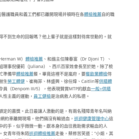
會的醫護職員和義工們都已離開現場并頓時在各
體檢推薦
自的職
得不到生命的回報嗎？他上輩子就是這樣對待席世勳的。就
erman W）
體檢推薦
、和諧主任陳春富（Dr Djoni T）、
理事倪優莉（Juliana）、西爪百家姓會長至於她，除了梳
忙準備早
體檢推薦
餐。畢竟這裡不是嵐府，要
餐飲業體檢
侍
樹生
勞工體健
、崔梅菲、林盛興、徐任煒、Caitlin等
供膳體
員（Denpom III/5），他表現贊賞MTP的獻血
一般+供膳
人性主義的運動，
員工健檢
是治病救人的私德。
額定的嘉獎。此日最讓人激動的是，有兩名殘障青年名叫納
租了網約車離開現場，他們倆沒有輸過血，
巡迴健康管理中心
這
中的手，似乎微微一動。獻本身的血往救助需求輸血的人
。女青年待朱陌
巡迴體檢推薦
走後，蔡修苦笑道：“小姐，其