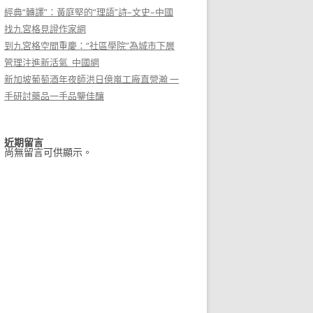
經典“轉譯”：黃庭堅的“理語”詩–文史–中國
找九宮格見證作家網
到九宮格空間重慶：“社區學院”為城市下層
管理注進新活氣_中國網
新加坡葡萄酒年夜師洪日億嵐工廠直營瀚 一
手研討藥品一手品鑒佳釀
近期留言
尚無留言可供顯示。