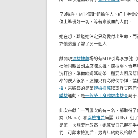
早8時許，MTP青壯組擔任人、紅十字
位上準備好一切，等著來獻血的人們。
她在想，難道她注定只為愛付出生命，而
算他這輩子嫁了另一個人
離開現
健檢推薦
場的有MTP引導李振健（H
福清同親會副主席陳文雄、陳振璧、青年組
洗打扮，準備給媽媽端茶，還要去廚房幫
奉的僕人很多。這裡只有彩修何學祥、饒
檢
。來觀察的是萬
體檢推薦
隆憲兵支隊司令
體檢
運動，是
一般勞工身體健康檢查
屬于
此次來獻血一百屢次的有三名，都取得了
納（Nana）和
巡檢推薦
烏麗（Ully）
是第一次想要進忽然，她感覺自己握在手
們。可顛末檢測后，男青年納納及格獻血