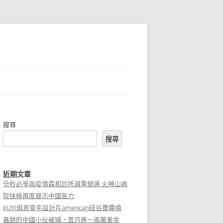
搜尋
搜尋
近期文章
分秒必爭與疫情森和診所減重競速 火神山病
院扶植再度展示中國氣力
JIUYI俱意豪宅設計在american硅谷賣醬噴
鼻餅的中國小伙被捕，曾月進一兩萬美金