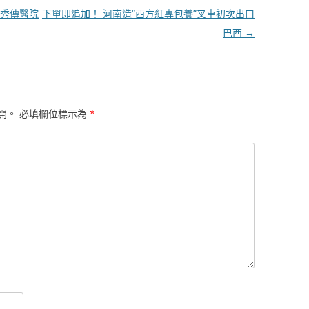
秀傳醫院
下單即追加！ 河南造“西方紅專包養”叉車初次出口
巴西
→
開。
必填欄位標示為
*