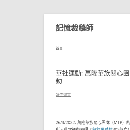
跳
至
主
記憶裁縫師
要
內
容
首頁
華社運動: 萬隆華族關心
動
發佈留言
26/3/2022, 萬隆華族關心團隊（M
所。此次運動取得了
餐飲業體檢
303個